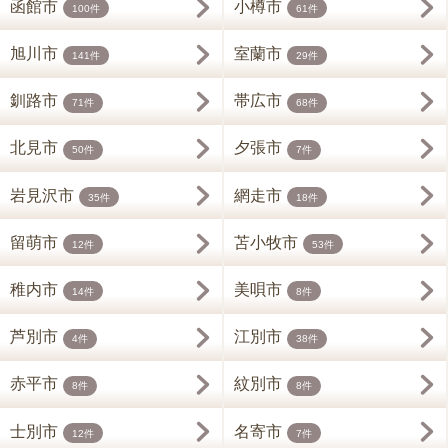
函館市
小樽市
100件
61件
旭川市
室蘭市
141件
29件
釧路市
帯広市
71件
68件
北見市
夕張市
50件
7件
岩見沢市
網走市
35件
18件
留萌市
苫小牧市
12件
53件
稚内市
美唄市
14件
8件
芦別市
江別市
4件
38件
赤平市
紋別市
8件
8件
士別市
名寄市
12件
7件