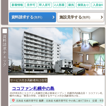
新着情報
見学可
即入居可
2人部屋
築浅
個室あり
入居金0円
資料請求する
施設見学する
(無料)
(無料)
資
料
請
求
チ
ェ
ッ
ク
サービス付き高齢者向け住宅
ココファン札幌中の島
2025年6月にココファン札幌中の島が新規オープン！ 札幌市内8拠点目！ ココファン札
幌中の島は「教育の学研」が運営するサービス付き高齢者向け住...
北海道
札幌市豊平区
住所
：
北海道
札幌市豊平区
中の島二条5丁目9-1
交通：市営