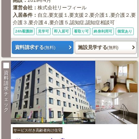
開設
：
2019年4月
運営会社
：
株式会社リーフィール
入居条件
：
自立,要支援１,要支援２,要介護１,要介護２,要
介護３,要介護４,要介護５,認知症,認知症相談可
24h看護師
見学可
即入居可
看取り可
終身利用可
個室あり
資料請求する
施設見学する
(無料)
(無料)
資
料
請
求
チ
ェ
ッ
ク
サービス付き高齢者向け住宅