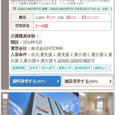
札幌市豊平区の閑静な住宅エリアにある「イリーゼ月寒」！近くにはスポーツや文化イ
ベントで使用する札幌ドームがあります。 イリーゼ月寒では中・...
北海道
札幌市豊平区
住所
：
北海道
札幌市豊平区
月寒西1条10丁目5-13
交通：【電
0
10
13
費用
入居時
万円
月額
.617
～
.917
万円
空室状況
1〜4室
介護職員体制
：
-
開設
：
2014年5月
運営会社
：
株式会社HITOWA
入居条件
：
自立,要支援１,要支援２,要介護１,要介護２,要
介護３,要介護４,要介護５,認知症,認知症相談可
新着情報
見学可
即入居可
看取り可
終身利用可
個室あり
入
資料請求する
施設見学する
(無料)
(無料)
資
料
請