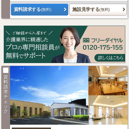
資料請求する
施設見学する
(無料)
(無料)
資
料
請
求
チ
ェ
ッ
ク