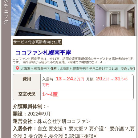
求
チ
ェ
ッ
ク
サービス付き高齢者向け住宅
ココファン札幌南平岸
ココファン札幌南平岸は、全51室。訪問介護事業所併設のサービス付き高齢者向け住宅
です。 南平岸駅から徒歩5分の好立地。9階建ての建物になり、4...
北海道
札幌市豊平区
住所
：
北海道
札幌市豊平区
平岸二条14丁目1-18
交通：地下
13
24
20
31
費用
入居時
～
.2
万円
月額
.213
～
.545
万円
空室状況
1〜4室
介護職員体制
：
-
開設
：
2022年9月
運営会社
：
株式会社学研ココファン
入居条件
：
自立,要支援１,要支援２,要介護１,要介護２,要
介護３,要介護４,要介護５,認知症相談可