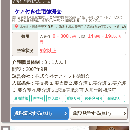
介護付き有料老人ホーム
ケア付き住宅徳洲会
徳洲会病院との医療連携による24時間体制の医療と介護、手厚いフロントサービスで
日々の安心感を醸成。 緑輝くガーデン・陽光溢れるレストランでは...
北海道
札幌市豊平区
住所
：
北海道
札幌市豊平区
月寒東3条16丁目6-6
交通：□地下
0
300
14
19
費用
入居時
～
万円
月額
.596
～
.596
万
円
空室状況
5室以上
介護職員体制
：
3：1人以上
開設
：
2007年9月
運営会社
：
株式会社ケアネット徳洲会
入居条件
：
要支援１,要支援２,要介護１,要介護２,要介護
３,要介護４,要介護５,認知症相談可,入居年齢相談可
新着情報
見学可
即入居可
看取り可
終身利用可
個室あり
体
資料請求する
施設見学する
(無料)
(無料)