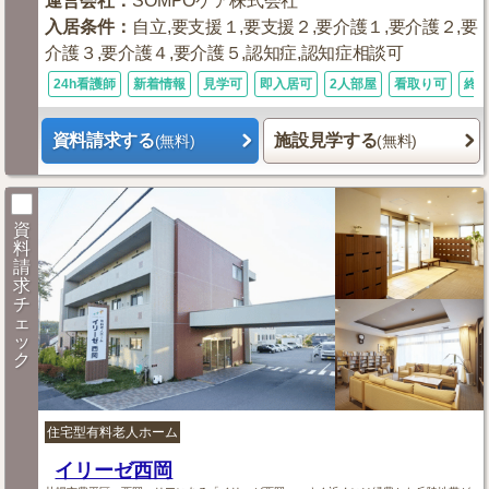
運営会社
：
SOMPOケア株式会社
入居条件
：
自立,要支援１,要支援２,要介護１,要介護２,要
介護３,要介護４,要介護５,認知症,認知症相談可
24h看護師
新着情報
見学可
即入居可
2人部屋
看取り可
終
資料請求する
施設見学する
(無料)
(無料)
資
料
請
求
チ
ェ
ッ
ク
住宅型有料老人ホーム
イリーゼ西岡