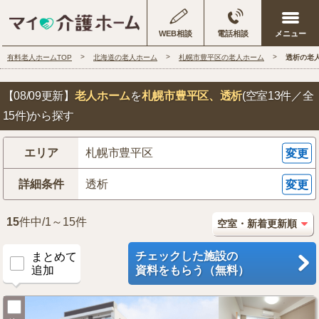
WEB相談
電話相談
有料老人ホームTOP
北海道の老人ホーム
札幌市豊平区の老人ホーム
透析の老
【08/09更新】
老人ホーム
を
札幌市豊平区
、透析
(空室13件／全
15件)から探す
エリア
札幌市豊平区
変更
詳細条件
透析
変更
15
件中/1～15件
チェックした施設の
まとめて
追加
資料をもらう（無料）