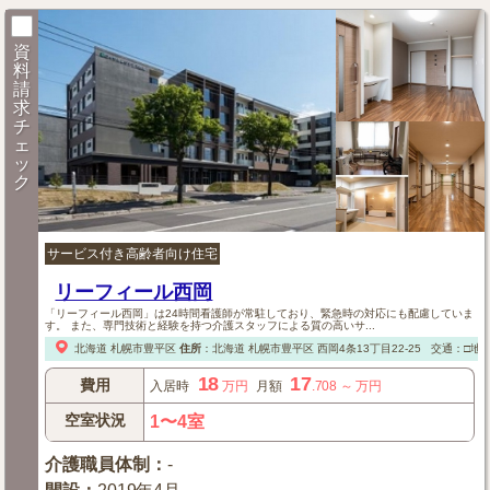
資
料
請
求
チ
ェ
ッ
ク
サービス付き高齢者向け住宅
リーフィール西岡
「リーフィール西岡」は24時間看護師が常駐しており、緊急時の対応にも配慮していま
す。 また、専門技術と経験を持つ介護スタッフによる質の高いサ...
北海道
札幌市豊平区
住所
：
北海道
札幌市豊平区
西岡4条13丁目22-25
交通：□地
18
17
費用
入居時
万円
月額
.708
～
万円
空室状況
1〜4室
介護職員体制
：
-