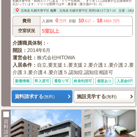
札幌市豊平区・西岡エリアにある「イリーゼ西岡」。すぐ近くには緑豊かな丘陵地帯が
広がっています。イリーゼ西岡では中・重度者（要介護3〜5）の...
北海道
札幌市豊平区
住所
：
北海道
札幌市豊平区
西岡3条13丁目7-10
交通：□札幌
0
10
18
費用
入居時
万円
月額
.617
～
.4854
万円
空室状況
5室以上
介護職員体制
：
-
開設
：
2014年6月
運営会社
：
株式会社HITOWA
入居条件
：
自立,要支援１,要支援２,要介護１,要介護２,要
介護３,要介護４,要介護５,認知症,認知症相談可
新着情報
即入居可
看取り可
終身利用可
個室あり
入居金0円
資料請求する
施設見学する
(無料)
(無料)
資
料
請