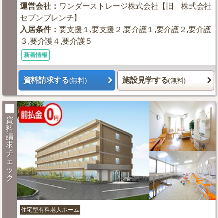
運営会社
：
ワンダーストレージ株式会社【旧 株式会社
セブンブレンチ】
入居条件
：
要支援１,要支援２,要介護１,要介護２,要介護
３,要介護４,要介護５
新着情報
資料請求する
施設見学する
(無料)
(無料)
資
料
請
求
チ
ェ
ッ
ク
住宅型有料老人ホーム