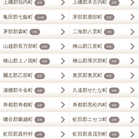
上磯郡知内町
上磯郡木古内町
2件
2件
亀田郡七飯町
茅部郡鹿部町
11件
2件
茅部郡森町
二海郡八雲町
7件
7件
山越郡長万部町
檜山郡江差町
2件
4件
檜山郡上ノ国町
檜山郡厚沢部町
3件
4件
爾志郡乙部町
奥尻郡奥尻町
2件
1件
瀬棚郡今金町
久遠郡せたな町
4件
5件
寿都郡寿都町
寿都郡黒松内町
2件
3件
磯谷郡蘭越町
虻田郡ニセコ町
2件
2件
虻田郡真狩村
虻田郡喜茂別町
1件
1件