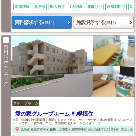
新着情報
見学可
即入居可
2人部屋
看取り可
終身利用可
築
資料請求する
施設見学する
(無料)
(無料)
資
料
請
求
チ
ェ
ッ
ク
グループホーム
愛の家グループホーム 札幌福住
全国で200以上の事業所を展開するメディカル・ケア・サービス(株)が運営するグループ
ホームです。「愛の家」では、大規模な老人ホームとは違い、ご...
北海道
札幌市豊平区
住所
：
北海道
札幌市豊平区
福住3条8丁目16番1号
交通：地下