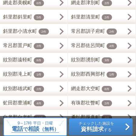
網走郡美幌町
網走郡津別町
6件
2件
斜里郡斜里町
斜里郡清里町
5件
2件
斜里郡小清水町
常呂郡訓子府町
2件
2件
常呂郡置戸町
常呂郡佐呂間町
2件
4件
紋別郡遠軽町
紋別郡湧別町
8件
3件
紋別郡滝上町
紋別郡西興部村
1件
1件
紋別郡雄武町
網走郡大空町
2件
6件
虻田郡豊浦町
有珠郡壮瞥町
4件
2件
白老郡白老町
勇払郡厚真町
14件
4件
9～17時 平日・日曜
チェックした施設を
電話
相談
資料請求
で
（無料）
する
虻田郡洞爺湖町
勇払郡安平町
5件
5件