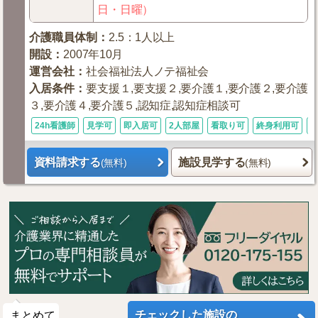
日・日曜）
介護職員体制
：
2.5：1人以上
開設
：
2007年10月
運営会社
：
社会福祉法人ノテ福祉会
入居条件
：
要支援１,要支援２,要介護１,要介護２,要介護
３,要介護４,要介護５,認知症,認知症相談可
24h看護師
見学可
即入居可
2人部屋
看取り可
終身利用可
資料請求する
施設見学する
(無料)
(無料)
チェックした施設の
まとめて