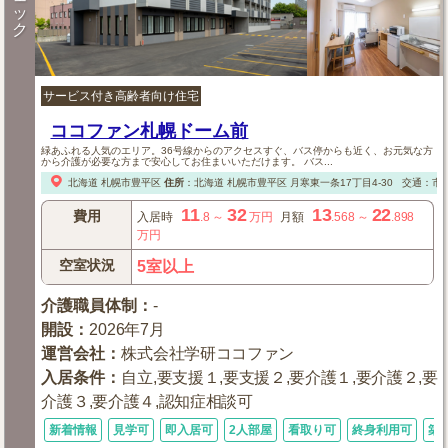
ッ
ク
サービス付き高齢者向け住宅
ココファン札幌ドーム前
緑あふれる人気のエリア。36号線からのアクセスすぐ、バス停からも近く、お元気な方
から介護が必要な方まで安心してお住まいいただけます。 バス...
北海道
札幌市豊平区
住所
：
北海道
札幌市豊平区
月寒東一条17丁目4-30
交通：市営
11
32
13
22
費用
入居時
.8
～
万円
月額
.568
～
.898
万円
空室状況
5室以上
介護職員体制
：
-
開設
：
2026年7月
運営会社
：
株式会社学研ココファン
入居条件
：
自立,要支援１,要支援２,要介護１,要介護２,要
介護３,要介護４,認知症相談可
新着情報
見学可
即入居可
2人部屋
看取り可
終身利用可
築