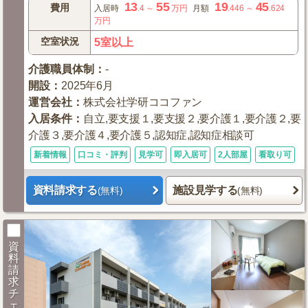
13
55
19
45
費用
入居時
.4
～
万円
月額
.446
～
.624
万円
空室状況
5室以上
介護職員体制
：
-
開設
：
2025年6月
運営会社
：
株式会社学研ココファン
入居条件
：
自立,要支援１,要支援２,要介護１,要介護２,要
介護３,要介護４,要介護５,認知症,認知症相談可
新着情報
口コミ・評判
見学可
即入居可
2人部屋
看取り可
資料請求する
施設見学する
(無料)
(無料)
資
料
請
求
チ
ェ