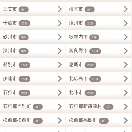
三笠市
根室市
6件
8件
千歳市
滝川市
23件
21件
砂川市
歌志内市
8件
2件
深川市
富良野市
8件
12件
登別市
恵庭市
15件
23件
伊達市
北広島市
15件
23件
石狩市
北斗市
28件
23件
石狩郡当別町
石狩郡新篠津村
4件
1件
松前郡松前町
松前郡福島町
3件
2件