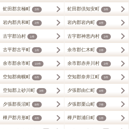
虻田郡京極町
虻田郡倶知安町
2件
3件
岩内郡共和町
岩内郡岩内町
2件
4件
古宇郡泊村
古宇郡神恵内村
1件
2件
古平郡古平町
余市郡仁木町
1件
2件
余市郡余市町
余市郡赤井川村
10件
2件
空知郡南幌町
空知郡奈井江町
6件
3件
空知郡上砂川町
夕張郡由仁町
3件
4件
夕張郡長沼町
夕張郡栗山町
8件
7件
樺戸郡月形町
樺戸郡浦臼町
4件
1件