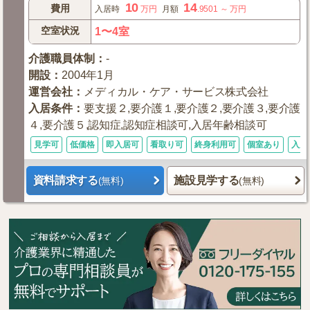
10
14
費用
入居時
万円
月額
.9501
～
万円
空室状況
1〜4室
介護職員体制
：
-
開設
：
2004年1月
運営会社
：
メディカル・ケア・サービス株式会社
入居条件
：
要支援２,要介護１,要介護２,要介護３,要介護
４,要介護５,認知症,認知症相談可,入居年齢相談可
見学可
低価格
即入居可
看取り可
終身利用可
個室あり
入居
資料請求する
施設見学する
(無料)
(無料)