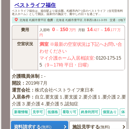
ベストライフ福住
ベストライフ福住は、福住駅より徒歩圏。札幌市内7つ目のベストライフ（住宅型有料
老人ホーム）として開設。温泉付の施設で、癒やしの日々を過ごす...
北海道
札幌市豊平区
住所
：
北海道
札幌市豊平区
月寒西1条11-3-55
交通：□地下鉄
0
150
14
16
費用
入居時
～
万円
月額
.427
～
.177
万
円
空室状況
満室
※最新の空室状況は下記へお問い合
わせください
マイ介護ホーム入居相談室
:
0120-175-15
5
（9～17時 平日・日曜）
介護職員体制
：
-
開設
：
2019年7月
運営会社
：
株式会社ベストライフ東日本
入居条件
：
自立,要支援１,要支援２,要介護１,要介護２,要
介護３,要介護４,要介護５,認知症
新着情報
見学可
低価格
看取り可
終身利用可
個室あり
体験
資料請求する
施設見学する
(無料)
(無料)