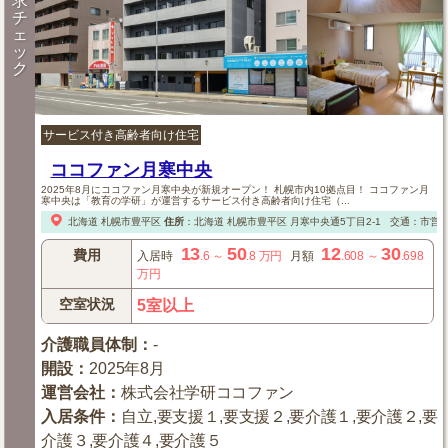
求
チ
ェ
ッ
ク
サービス付き高齢者向け住宅
ココファン月寒中央
2025年8月にココファン月寒中央が新規オープン！ 札幌市内10拠点目！ ココファン月
寒中央は「教育の学研」が運営するサービス付き高齢者向け住宅（...
北海道
札幌市豊平区
住所
：
北海道
札幌市豊平区
月寒中央通5丁目2-1
交通：市営
13
50
12
30
費用
入居時
.6
～
.8
万円
月額
.608
～
.698
万円
空室状況
5室以上
介護職員体制
：
-
開設
：
2025年8月
運営会社
：
株式会社学研ココファン
入居条件
：
自立,要支援１,要支援２,要介護１,要介護２,要
介護３,要介護４,要介護５