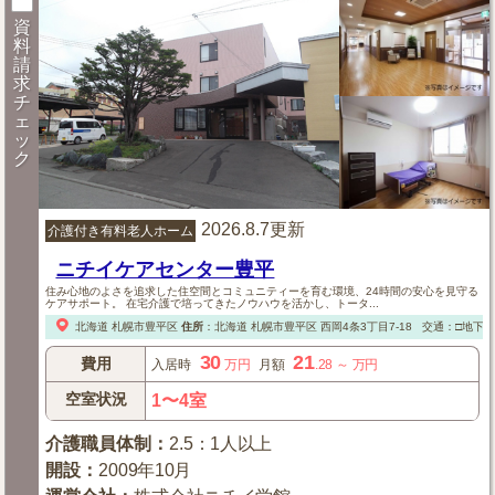
資
料
請
求
チ
ェ
ッ
ク
2026.8.7更新
介護付き有料老人ホーム
ニチイケアセンター豊平
住み心地のよさを追求した住空間とコミュニティーを育む環境、24時間の安心を見守る
ケアサポート。 在宅介護で培ってきたノウハウを活かし、トータ...
北海道
札幌市豊平区
住所
：
北海道
札幌市豊平区
西岡4条3丁目7-18
交通：□地下
30
21
費用
入居時
万円
月額
.28
～
万円
空室状況
1〜4室
介護職員体制
：
2.5：1人以上
開設
：
2009年10月