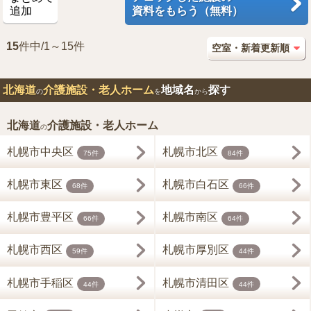
追加
資料をもらう（無料）
15
件中/1～15件
北海道
介護施設・老人ホーム
地域名
探す
の
を
から
北海道
介護施設・老人ホーム
の
札幌市中央区
札幌市北区
75件
84件
札幌市東区
札幌市白石区
68件
66件
札幌市豊平区
札幌市南区
66件
64件
札幌市西区
札幌市厚別区
59件
44件
札幌市手稲区
札幌市清田区
44件
44件