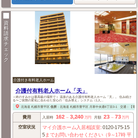
資
料
請
求
チ
ェ
ッ
ク
介護付き有料老人ホーム
介護付有料老人ホーム「天」
＜終のすみかは最高級の場所で＞ 温泉のある介護付有料老人ホーム「天」。 住み続け
る〜ご状態の変化に合わせた安心の「住み替え」システム（1人...
北海道
札幌市豊平区
住所
：
北海道
札幌市豊平区
月寒中央通6丁目3-1
交通：【電
162
3,240
23
73
費用
入居時
～
万円
月額
～
万円
空室状況
マイ介護ホーム入居相談室
:
0120-175-15
5
までお問い合わせください（9～17時 平