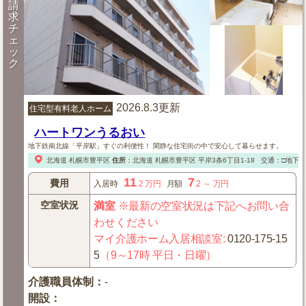
請
求
チ
ェ
ッ
ク
2026.8.3更新
住宅型有料老人ホーム
ハートワンうるおい
地下鉄南北線「平岸駅」すぐの利便性！ 閑静な住宅街の中で安心して暮らせます。
北海道
札幌市豊平区
住所
：
北海道
札幌市豊平区
平岸3条6丁目1-18
交通：□地下
11
7
費用
入居時
.2
万円
月額
.2
～
万円
空室状況
満室
※最新の空室状況は下記へお問い合
わせください
マイ介護ホーム入居相談室
:
0120-175-15
5
（9～17時 平日・日曜）
介護職員体制
：
-
開設
：