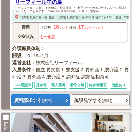
リーフィール中の島
「リーフィール中の島」は全69室、全室個室でご利用いただけるプライバシーに配慮し
た造りとなっております。 24時間看護師が常駐しており、緊急時...
北海道
札幌市豊平区
住所
：
北海道
札幌市豊平区
中の島1条7丁目12-1
交通：□市
18
17
費用
入居時
万円
月額
.708
～
万円
空室状況
1〜4室
介護職員体制
：
-
開設
：
2019年4月
運営会社
：
株式会社リーフィール
入居条件
：
自立,要支援１,要支援２,要介護１,要介護２,要
介護３,要介護４,要介護５,認知症,認知症相談可
24h看護師
見学可
即入居可
看取り可
終身利用可
個室あり
資料請求する
施設見学する
(無料)
(無料)
資
料