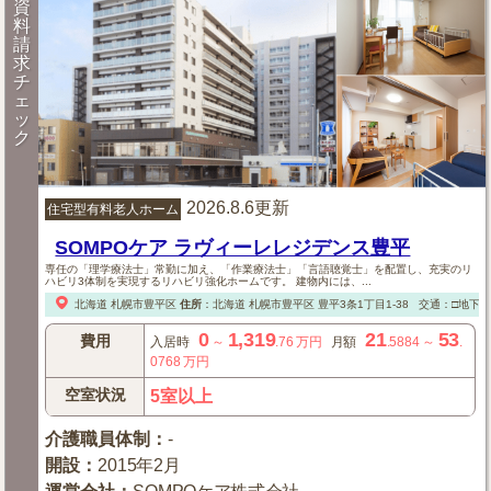
資
料
請
求
チ
ェ
ッ
ク
2026.8.6更新
住宅型有料老人ホーム
SOMPOケア ラヴィーレレジデンス豊平
専任の「理学療法士」常勤に加え、「作業療法士」「言語聴覚士」を配置し、充実のリ
ハビリ3体制を実現するリハビリ強化ホームです。 建物内には、...
北海道
札幌市豊平区
住所
：
北海道
札幌市豊平区
豊平3条1丁目1-38
交通：□地下鉄
0
1,319
21
53
費用
入居時
～
.76
万円
月額
.5884
～
.
0768
万円
空室状況
5室以上
介護職員体制
：
-
開設
：
2015年2月