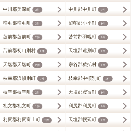
中川郡美深町
中川郡中川町
3件
2件
増毛郡増毛町
留萌郡小平町
3件
3件
苫前郡苫前町
苫前郡羽幌町
2件
2件
苫前郡初山別村
天塩郡遠別町
1件
1件
天塩郡天塩町
宗谷郡猿払村
2件
1件
枝幸郡浜頓別町
枝幸郡中頓別町
3件
1件
枝幸郡枝幸町
天塩郡豊富町
2件
3件
礼文郡礼文町
利尻郡利尻町
1件
1件
利尻郡利尻富士町
天塩郡幌延町
2件
1件