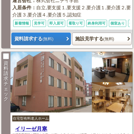
運営会社
：
株式会社ニチイ学館
入居条件
：
自立,要支援１,要支援２,要介護１,要介護２,要
介護３,要介護４,要介護５,認知症
新着情報
見学可
即入居可
看取り可
終身利用可
個室あり
体
資料請求する
施設見学する
(無料)
(無料)
資
料
請
求
チ
ェ
ッ
ク
住宅型有料老人ホーム
イリーゼ月寒