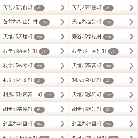
苫前郡苫前町
苫前郡羽幌町
2件
2件
苫前郡初山別村
天塩郡遠別町
1件
1件
天塩郡天塩町
宗谷郡猿払村
2件
1件
枝幸郡浜頓別町
枝幸郡中頓別町
3件
1件
枝幸郡枝幸町
天塩郡豊富町
2件
3件
礼文郡礼文町
利尻郡利尻町
1件
1件
利尻郡利尻富士町
天塩郡幌延町
2件
1件
網走郡美幌町
網走郡津別町
6件
2件
斜里郡斜里町
斜里郡清里町
5件
2件