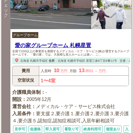
チ
ェ
ッ
ク
グループホーム
愛の家グループホーム 札幌星置
全国で200以上の事業所を展開するメディカル・ケア・サービス(株)が運営するグループ
ホームです。「愛の家」では、大規模な老人ホームとは違い、ご...
北海道
札幌市手稲区
住所
：
北海道
札幌市手稲区
星置三条9丁目8番11号
交通：J
10
13
費用
入居時
万円
月額
.8501
～
万円
空室状況
1〜4室
介護職員体制
：
-
開設
：
2005年12月
運営会社
：
メディカル・ケア・サービス株式会社
入居条件
：
要支援２,要介護１,要介護２,要介護３,要介護
４,要介護５,認知症,認知症相談可,入居年齢相談可
見学可
低価格
即入居可
看取り可
終身利用可
個室あり
入居