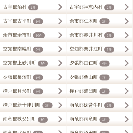
古宇郡泊村
古宇郡神恵内村
1件
2件
古平郡古平町
余市郡仁木町
1件
2件
余市郡余市町
余市郡赤井川村
10件
2件
空知郡南幌町
空知郡奈井江町
6件
3件
空知郡上砂川町
夕張郡由仁町
3件
4件
夕張郡長沼町
夕張郡栗山町
8件
7件
樺戸郡月形町
樺戸郡浦臼町
4件
1件
樺戸郡新十津川町
雨竜郡妹背牛町
3件
2件
雨竜郡秩父別町
雨竜郡雨竜町
3件
1件
雨竜郡北竜町
雨竜郡沼田町