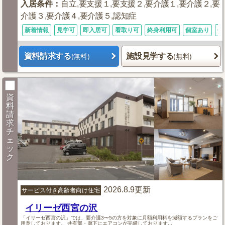
入居条件
：
自立,要支援１,要支援２,要介護１,要介護２,要
介護３,要介護４,要介護５,認知症
新着情報
見学可
即入居可
看取り可
終身利用可
個室あり
体
資料請求する
施設見学する
(無料)
(無料)
資
料
請
求
チ
ェ
ッ
ク
2026.8.9更新
サービス付き高齢者向け住宅
イリーゼ西宮の沢
「イリーゼ西宮の沢」では、要介護3〜5の方を対象に月額利用料を減額するプランをご
用意しております。 共有部・廊下にエアコンが完備しております...