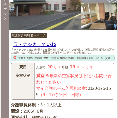
チ
ェ
ッ
ク
介護付き有料老人ホーム
ラ・ナシカ ていね
「ラ・ナシカ」は24時間・365日体制で介護スタッフが常駐。 近隣の医療機関との万全
の連携・協力体制に加え、看護師も8時半から21時半まで勤務して...
北海道
札幌市手稲区
住所
：
北海道
札幌市手稲区
手稲本町2条3丁目3−5
交通：JR
10
19
費用
入居時
万円
月額
.371
～
万円
空室状況
満室
※最新の空室状況は下記へお問い合
わせください
マイ介護ホーム入居相談室
:
0120-175-15
5
（9～17時 平日・日曜）
介護職員体制
：
3：1人以上
開設
：
2006年6月
運営会社
：
株式会社シダ—