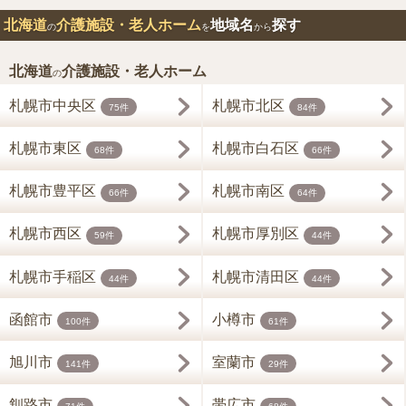
北海道
介護施設・老人ホーム
地域名
探す
の
を
から
北海道
介護施設・老人ホーム
の
札幌市中央区
札幌市北区
75件
84件
札幌市東区
札幌市白石区
68件
66件
札幌市豊平区
札幌市南区
66件
64件
札幌市西区
札幌市厚別区
59件
44件
札幌市手稲区
札幌市清田区
44件
44件
函館市
小樽市
100件
61件
旭川市
室蘭市
141件
29件
釧路市
帯広市