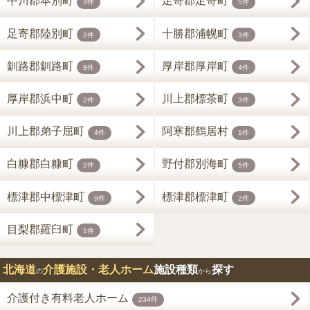
中川郡本別町
足寄郡足寄町
3件
5件
足寄郡陸別町
十勝郡浦幌町
2件
3件
釧路郡釧路町
厚岸郡厚岸町
8件
4件
厚岸郡浜中町
川上郡標茶町
2件
3件
川上郡弟子屈町
阿寒郡鶴居村
4件
1件
白糠郡白糠町
野付郡別海町
2件
5件
標津郡中標津町
標津郡標津町
9件
2件
目梨郡羅臼町
1件
北海道
介護施設・老人ホーム
施設種類
探す
の
から
介護付き有料老人ホーム
234件