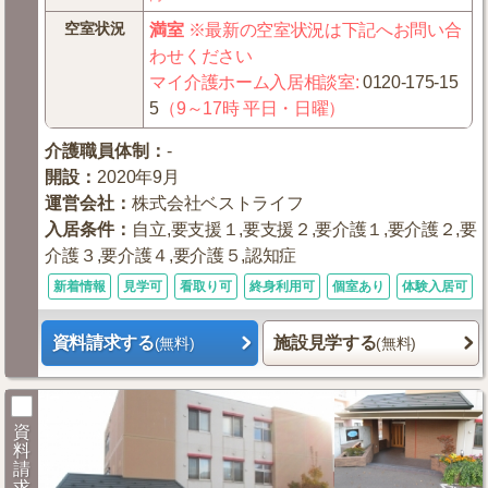
空室状況
満室
※最新の空室状況は下記へお問い合
わせください
マイ介護ホーム入居相談室
:
0120-175-15
5
（9～17時 平日・日曜）
介護職員体制
：
-
開設
：
2020年9月
運営会社
：
株式会社ベストライフ
入居条件
：
自立,要支援１,要支援２,要介護１,要介護２,要
介護３,要介護４,要介護５,認知症
新着情報
見学可
看取り可
終身利用可
個室あり
体験入居可
資料請求する
施設見学する
(無料)
(無料)
資
料
請
求