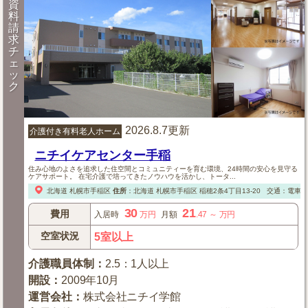
資
料
請
求
チ
ェ
ッ
ク
2026.8.7更新
介護付き有料老人ホーム
ニチイケアセンター手稲
住み心地のよさを追求した住空間とコミュニティーを育む環境、24時間の安心を見守る
ケアサポート。 在宅介護で培ってきたノウハウを活かし、トータ...
北海道
札幌市手稲区
住所
：
北海道
札幌市手稲区
稲穂2条4丁目13-20
交通：電車：
30
21
費用
入居時
万円
月額
.47
～
万円
空室状況
5室以上
介護職員体制
：
2.5：1人以上
開設
：
2009年10月
運営会社
：
株式会社ニチイ学館