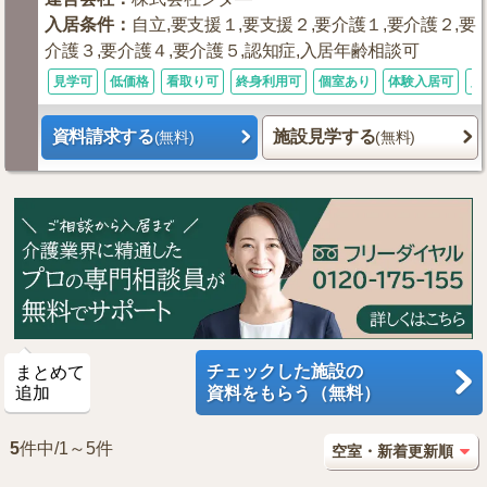
入居条件
：
自立,要支援１,要支援２,要介護１,要介護２,要
介護３,要介護４,要介護５,認知症,入居年齢相談可
見学可
低価格
看取り可
終身利用可
個室あり
体験入居可
入
資料請求する
施設見学する
(無料)
(無料)
チェックした施設の
まとめて
追加
資料をもらう（無料）
5
件中/1～5件