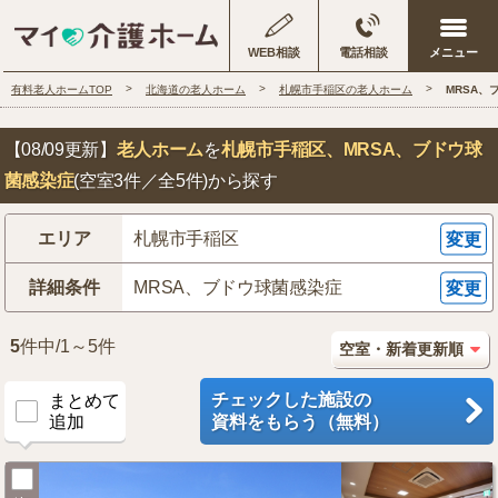
WEB相談
電話相談
有料老人ホームTOP
北海道の老人ホーム
札幌市手稲区の老人ホーム
MRSA
【08/09更新】
老人ホーム
を
札幌市手稲区
、MRSA、ブドウ球
菌感染症
(空室3件／全5件)から探す
エリア
札幌市手稲区
変更
詳細条件
MRSA、ブドウ球菌感染症
変更
5
件中/1～5件
チェックした施設の
まとめて
追加
資料をもらう（無料）