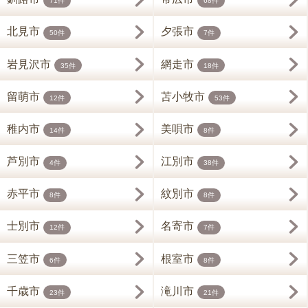
71件
68件
北見市
夕張市
50件
7件
岩見沢市
網走市
35件
18件
留萌市
苫小牧市
12件
53件
稚内市
美唄市
14件
8件
芦別市
江別市
4件
38件
赤平市
紋別市
8件
8件
士別市
名寄市
12件
7件
三笠市
根室市
6件
8件
千歳市
滝川市
23件
21件