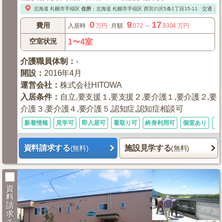
北海道
札幌市手稲区
住所
：
北海道
札幌市手稲区
西宮の沢5条1丁目15-11
交通：□
0
9
17
費用
入居時
万円
月額
.072
～
.9304
万円
空室状況
1〜4室
介護職員体制
：
-
開設
：
2016年4月
運営会社
：
株式会社HITOWA
入居条件
：
自立,要支援１,要支援２,要介護１,要介護２,要
介護３,要介護４,要介護５,認知症,認知症相談可
新着情報
見学可
即入居可
看取り可
終身利用可
個室あり
入
資料請求する
施設見学する
(無料)
(無料)
資
料
請
求