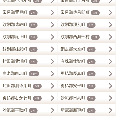
斜里郡小清水町
常呂郡訓子府町
2件
2件
常呂郡置戸町
常呂郡佐呂間町
2件
4件
紋別郡遠軽町
紋別郡湧別町
8件
3件
紋別郡滝上町
紋別郡西興部村
1件
1件
紋別郡雄武町
網走郡大空町
2件
6件
虻田郡豊浦町
有珠郡壮瞥町
4件
2件
白老郡白老町
勇払郡厚真町
14件
4件
虻田郡洞爺湖町
勇払郡安平町
5件
5件
勇払郡むかわ町
沙流郡日高町
4件
5件
沙流郡平取町
新冠郡新冠町
3件
3件