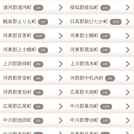
浦河郡浦河町
様似郡様似町
3件
1件
幌泉郡えりも町
日高郡新ひだか町
1件
10件
河東郡音更町
河東郡士幌町
16件
2件
河東郡上士幌町
河東郡鹿追町
2件
2件
上川郡新得町
上川郡清水町
3件
6件
河西郡芽室町
河西郡中札内村
8件
2件
河西郡更別村
広尾郡大樹町
1件
2件
広尾郡広尾町
中川郡幕別町
3件
12件
中川郡池田町
中川郡豊頃町
5件
2件