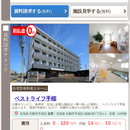
資料請求する
施設見学する
(無料)
(無料)
資
料
請
求
チ
ェ
ッ
ク
住宅型有料老人ホーム
ベストライフ手稲
公園やコンビニ、薬局等、生活に必要な施設が一通り揃った場所に、ベストライフ手稲
はあります。国道5号線沿いなので、札幌中心部からの訪問にも便...
北海道
札幌市手稲区
住所
：
北海道
札幌市手稲区
稲穂2条7丁目1-1
交通：□JR函館
0
120
14
15
費用
入居時
～
万円
月額
.302
～
.702
万
円