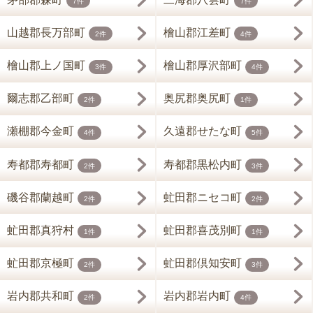
7件
7件
山越郡長万部町
檜山郡江差町
2件
4件
檜山郡上ノ国町
檜山郡厚沢部町
3件
4件
爾志郡乙部町
奥尻郡奥尻町
2件
1件
瀬棚郡今金町
久遠郡せたな町
4件
5件
寿都郡寿都町
寿都郡黒松内町
2件
3件
磯谷郡蘭越町
虻田郡ニセコ町
2件
2件
虻田郡真狩村
虻田郡喜茂別町
1件
1件
虻田郡京極町
虻田郡倶知安町
2件
3件
岩内郡共和町
岩内郡岩内町
2件
4件