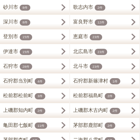
砂川市
歌志内市
8件
2件
深川市
富良野市
8件
12件
登別市
恵庭市
15件
23件
伊達市
北広島市
15件
23件
石狩市
北斗市
28件
23件
石狩郡当別町
石狩郡新篠津村
4件
1件
松前郡松前町
松前郡福島町
3件
2件
上磯郡知内町
上磯郡木古内町
2件
2件
亀田郡七飯町
茅部郡鹿部町
11件
2件
茅部郡森町
二海郡八雲町