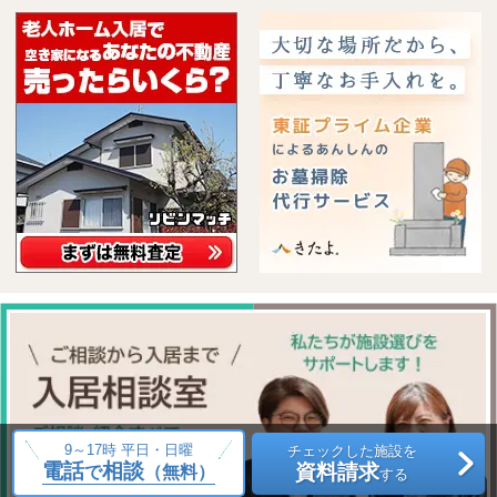
9～17時 平日・日曜
チェックした施設を
電話
相談
資料請求
で
（無料）
する