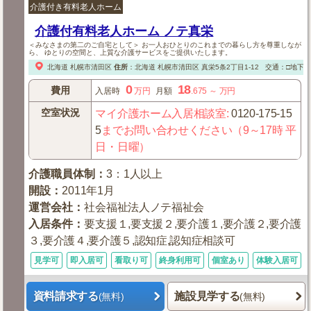
介護付き有料老人ホーム
介護付有料老人ホーム ノテ真栄
＜みなさまの第二のご自宅として＞ お一人おひとりのこれまでの暮らし方を尊重しなが
ら、 ゆとりの空間と、上質な介護サービスをご提供いたします。
北海道
札幌市清田区
住所
：
北海道
札幌市清田区
真栄5条2丁目1-12
交通：□地下
0
18
費用
入居時
万円
月額
.675
～
万円
空室状況
マイ介護ホーム入居相談室
:
0120-175-15
5
までお問い合わせください（9～17時 平
日・日曜）
介護職員体制
：
3：1人以上
開設
：
2011年1月
運営会社
：
社会福祉法人ノテ福祉会
入居条件
：
要支援１,要支援２,要介護１,要介護２,要介護
３,要介護４,要介護５,認知症,認知症相談可
見学可
即入居可
看取り可
終身利用可
個室あり
体験入居可
資料請求する
施設見学する
(無料)
(無料)