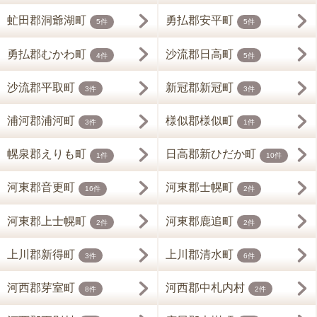
虻田郡洞爺湖町
勇払郡安平町
5件
5件
勇払郡むかわ町
沙流郡日高町
4件
5件
沙流郡平取町
新冠郡新冠町
3件
3件
浦河郡浦河町
様似郡様似町
3件
1件
幌泉郡えりも町
日高郡新ひだか町
1件
10件
河東郡音更町
河東郡士幌町
16件
2件
河東郡上士幌町
河東郡鹿追町
2件
2件
上川郡新得町
上川郡清水町
3件
6件
河西郡芽室町
河西郡中札内村
8件
2件