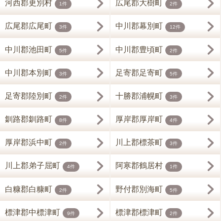
河西郡更別村
広尾郡大樹町
1件
2件
広尾郡広尾町
中川郡幕別町
3件
12件
中川郡池田町
中川郡豊頃町
5件
2件
中川郡本別町
足寄郡足寄町
3件
5件
足寄郡陸別町
十勝郡浦幌町
2件
3件
釧路郡釧路町
厚岸郡厚岸町
8件
4件
厚岸郡浜中町
川上郡標茶町
2件
3件
川上郡弟子屈町
阿寒郡鶴居村
4件
1件
白糠郡白糠町
野付郡別海町
2件
5件
標津郡中標津町
標津郡標津町
9件
2件