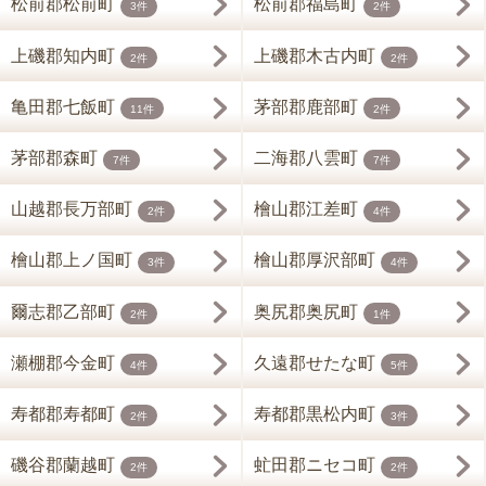
松前郡松前町
松前郡福島町
3件
2件
上磯郡知内町
上磯郡木古内町
2件
2件
亀田郡七飯町
茅部郡鹿部町
11件
2件
茅部郡森町
二海郡八雲町
7件
7件
山越郡長万部町
檜山郡江差町
2件
4件
檜山郡上ノ国町
檜山郡厚沢部町
3件
4件
爾志郡乙部町
奥尻郡奥尻町
2件
1件
瀬棚郡今金町
久遠郡せたな町
4件
5件
寿都郡寿都町
寿都郡黒松内町
2件
3件
磯谷郡蘭越町
虻田郡ニセコ町
2件
2件