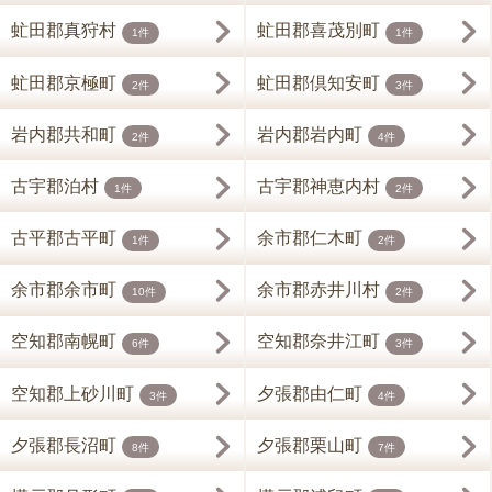
虻田郡真狩村
虻田郡喜茂別町
1件
1件
虻田郡京極町
虻田郡倶知安町
2件
3件
岩内郡共和町
岩内郡岩内町
2件
4件
古宇郡泊村
古宇郡神恵内村
1件
2件
古平郡古平町
余市郡仁木町
1件
2件
余市郡余市町
余市郡赤井川村
10件
2件
空知郡南幌町
空知郡奈井江町
6件
3件
空知郡上砂川町
夕張郡由仁町
3件
4件
夕張郡長沼町
夕張郡栗山町
8件
7件