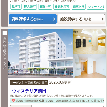
見学可
即入居可
看取り可
終身利用可
個室あり
ショートステ
資料請求する
施設見学する
(無料)
(無料)
資
料
請
求
チ
ェ
ッ
ク
2026.8.6更新
サービス付き高齢者向け住宅
ウィステリア清田
緑に囲まれ、川を望む贅沢な場所 私らしい時を刻む清田の特等席へようこそ。
北海道
札幌市清田区
住所
：
北海道
札幌市清田区
真栄1条1丁目1-15
交通：□地下