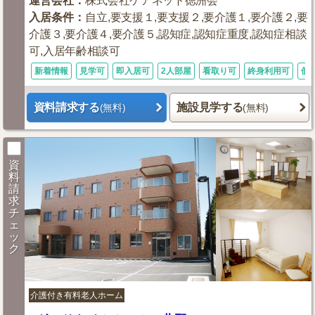
運営会社
：
株式会社ケアネット徳洲会
入居条件
：
自立,要支援１,要支援２,要介護１,要介護２,要
介護３,要介護４,要介護５,認知症,認知症重度,認知症相談
可,入居年齢相談可
新着情報
見学可
即入居可
2人部屋
看取り可
終身利用可
個
資料請求する
施設見学する
(無料)
(無料)
資
料
請
求
チ
ェ
ッ
ク
介護付き有料老人ホーム