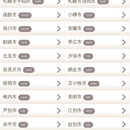
札幌市手稲区
札幌市清田区
44件
44件
函館市
小樽市
100件
61件
旭川市
室蘭市
141件
29件
釧路市
帯広市
71件
68件
北見市
夕張市
50件
7件
岩見沢市
網走市
35件
18件
留萌市
苫小牧市
12件
53件
稚内市
美唄市
14件
8件
芦別市
江別市
4件
38件
赤平市
紋別市
8件
8件