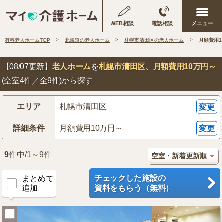
WEB相談
電話相談
有料老人ホームTOP
北海道の老人ホーム
札幌市清田区の老人ホーム
月額費用
【08/07更新】
老人ホーム
を
札幌市清田区
、月額費用10万円～
(空室4件／全9件)から探す
エリア
札幌市清田区
変更
詳細条件
月額費用10万円～
変更
9
件中/1～9件
チェックした施設の
まとめて
追加
資料をもらう（無料）