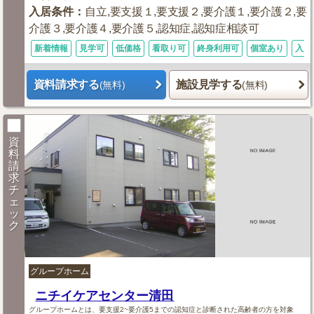
入居条件
：
自立,要支援１,要支援２,要介護１,要介護２,要
介護３,要介護４,要介護５,認知症,認知症相談可
新着情報
見学可
低価格
看取り可
終身利用可
個室あり
入居
資料請求する
施設見学する
(無料)
(無料)
資
料
請
求
チ
ェ
ッ
ク
グループホーム
ニチイケアセンター清田
グループホームとは、要支援2~要介護5までの認知症と診断された高齢者の方を対象