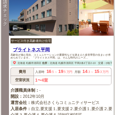
請
求
チ
ェ
ッ
ク
サービス付き高齢者向け住宅
ブライトネス平岡
高齢化が進む現在、コミュニケーションの重要性などを踏まえた多世帯型の住まいが求
められています。 「ブライトネス平岡」は、そんな時代のニーズ...
北海道
札幌市清田区
住所
：
北海道
札幌市清田区
平岡2条3丁目2-10
交通：□地下
16
19
14
15
費用
入居時
.5
～
.5
万円
月額
.3
～
.3
万円
空室状況
1〜4室
介護職員体制
：
-
開設
：
2012年10月
運営会社
：
株式会社さくらコミュニティサービス
入居条件
：
自立,要支援１,要支援２,要介護１,要介護２,要
介護３,要介護４,要介護５,認知症相談可