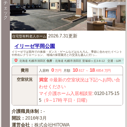
チ
ェ
ッ
ク
2026.7.31更新
住宅型有料老人ホーム
イリーゼ平岡公園
イリーゼでは室内での体操・ダンス・ゲームなどはもちろん、季節に合わせたイベント
や外出レクリエーション、 地域の保育園児との交流も盛んに行っ...
北海道
札幌市清田区
住所
：
北海道
札幌市清田区
里塚緑ヶ丘3-8-12
交通：□JR「
0
10
18
費用
入居時
万円
月額
.617
～
.4854
万円
空室状況
満室
※最新の空室状況は下記へお問い合
わせください
マイ介護ホーム入居相談室
:
0120-175-15
5
（9～17時 平日・日曜）
介護職員体制
：
-
開設
：
2016年3月
運営会社
：
株式会社HITOWA