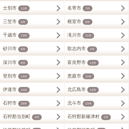
士別市
名寄市
12件
7件
三笠市
根室市
6件
8件
千歳市
滝川市
23件
21件
砂川市
歌志内市
8件
2件
深川市
富良野市
8件
12件
登別市
恵庭市
15件
23件
伊達市
北広島市
15件
23件
石狩市
北斗市
28件
23件
石狩郡当別町
石狩郡新篠津村
4件
1件