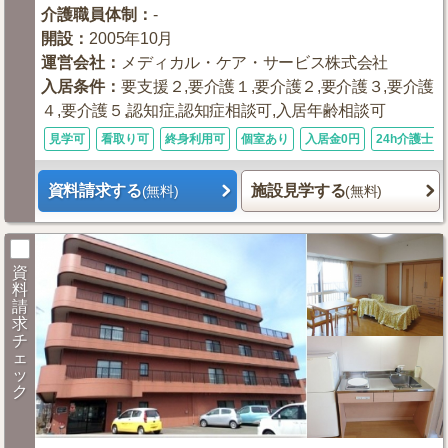
介護職員体制
：
-
開設
：
2005年10月
運営会社
：
メディカル・ケア・サービス株式会社
入居条件
：
要支援２,要介護１,要介護２,要介護３,要介護
４,要介護５,認知症,認知症相談可,入居年齢相談可
見学可
看取り可
終身利用可
個室あり
入居金0円
24h介護士
資料請求する
施設見学する
(無料)
(無料)
資
料
請
求
チ
ェ
ッ
ク