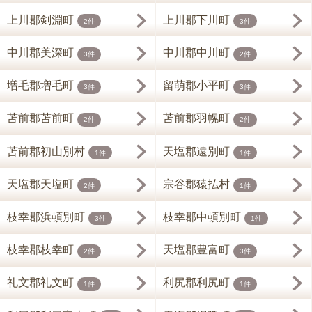
上川郡剣淵町
上川郡下川町
2件
3件
中川郡美深町
中川郡中川町
3件
2件
増毛郡増毛町
留萌郡小平町
3件
3件
苫前郡苫前町
苫前郡羽幌町
2件
2件
苫前郡初山別村
天塩郡遠別町
1件
1件
天塩郡天塩町
宗谷郡猿払村
2件
1件
枝幸郡浜頓別町
枝幸郡中頓別町
3件
1件
枝幸郡枝幸町
天塩郡豊富町
2件
3件
礼文郡礼文町
利尻郡利尻町
1件
1件