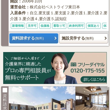
開設
：
2006年10月
運営会社
：
株式会社ベストライフ東日本
入居条件
：
自立,要支援１,要支援２,要介護１,要介護２,要
介護３,要介護４,要介護５,認知症
新着情報
見学可
低価格
看取り可
終身利用可
個室あり
体験
資料請求する
施設見学する
(無料)
(無料)
資
料
請
求