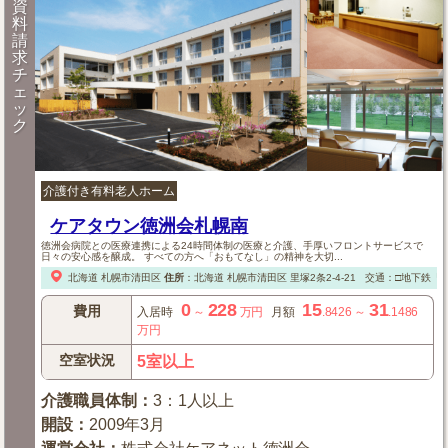
資
料
請
求
チ
ェ
ッ
ク
介護付き有料老人ホーム
ケアタウン徳洲会札幌南
徳洲会病院との医療連携による24時間体制の医療と介護、手厚いフロントサービスで
日々の安心感を醸成。 すべての方へ「おもてなし」の精神を大切...
北海道
札幌市清田区
住所
：
北海道
札幌市清田区
里塚2条2-4-21
交通：□地下鉄「
0
228
15
31
費用
入居時
～
万円
月額
.8426
～
.1486
万円
空室状況
5室以上
介護職員体制
：
3：1人以上
開設
：
2009年3月