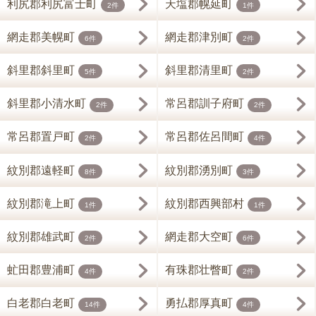
利尻郡利尻富士町
天塩郡幌延町
2件
1件
網走郡美幌町
網走郡津別町
6件
2件
斜里郡斜里町
斜里郡清里町
5件
2件
斜里郡小清水町
常呂郡訓子府町
2件
2件
常呂郡置戸町
常呂郡佐呂間町
2件
4件
紋別郡遠軽町
紋別郡湧別町
8件
3件
紋別郡滝上町
紋別郡西興部村
1件
1件
紋別郡雄武町
網走郡大空町
2件
6件
虻田郡豊浦町
有珠郡壮瞥町
4件
2件
白老郡白老町
勇払郡厚真町
14件
4件