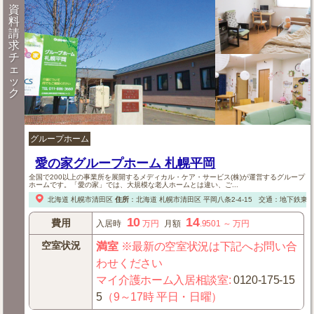
資
料
請
求
チ
ェ
ッ
ク
グループホーム
愛の家グループホーム 札幌平岡
全国で200以上の事業所を展開するメディカル・ケア・サービス(株)が運営するグループ
ホームです。「愛の家」では、大規模な老人ホームとは違い、ご...
北海道
札幌市清田区
住所
：
北海道
札幌市清田区
平岡八条2-4-15
交通：地下鉄東西
10
14
費用
入居時
万円
月額
.9501
～
万円
空室状況
満室
※最新の空室状況は下記へお問い合
わせください
マイ介護ホーム入居相談室
:
0120-175-15
5
（9～17時 平日・日曜）