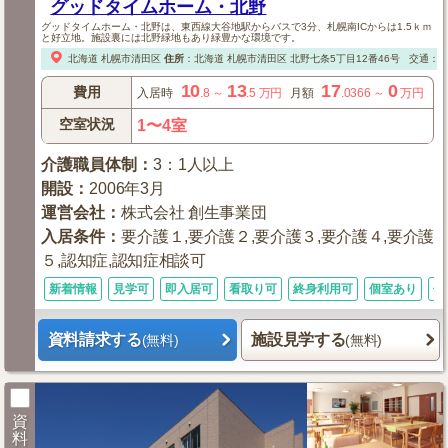
グッドタイムホーム・北野
グッドタイムホーム・北野は、東西線大谷地駅からバスで3分、札幌南ICからは1.5ｋｍ
と好立地。施設裏には北野緑地もあり緑豊かな環境です。
北海道
札幌市清田区
住所
：
北海道
札幌市清田区
北野七条5丁目12番46号
交通：
10
13
17
0
費用
入居時
.8
～
.5
万円
月額
.0366
～
万円
空室状況
1〜4室
介護職員体制
：
3：1人以上
開設
：
2006年3月
運営会社
：
株式会社 創生事業団
入居条件
：
要介護１,要介護２,要介護３,要介護４,要介護
５,認知症,認知症相談可
新着情報
見学可
即入居可
看取り可
終身利用可
個室あり
体
資料請求する
施設見学する
(無料)
(無料)
資
料