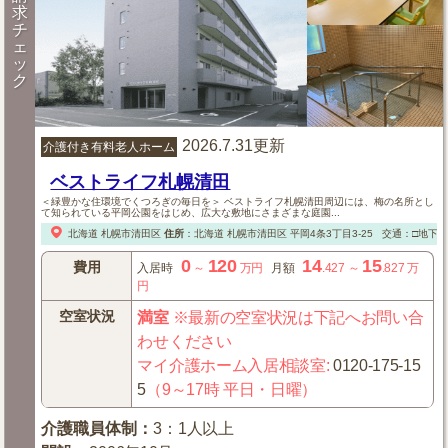
求
チ
ェ
ッ
ク
2026.7.31更新
介護付き有料老人ホーム
ベストライフ札幌清田
＜緑豊かな住環境でくつろぎの毎日を＞ ベストライフ札幌清田周辺には、梅の名所とし
て知られている平岡公園をはじめ、広大な敷地にさまざまな庭園...
北海道
札幌市清田区
住所
：
北海道
札幌市清田区
平岡4条3丁目3-25
交通：□地下
0
120
14
15
費用
入居時
～
万円
月額
.427
～
.827
万
円
空室状況
満室
※最新の空室状況は下記へお問い合
わせください
マイ介護ホーム入居相談室
:
0120-175-15
5
（9～17時 平日・日曜）
介護職員体制
：
3：1人以上