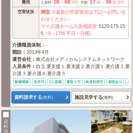
28
68
17
36
費用
入居時
～
万円
月額
.93
～
.16
万円
空室状況
満室
※最新の空室状況は下記へお問い合
わせください
マイ介護ホーム入居相談室
:
0120-175-15
5
（9～17時 平日・日曜）
介護職員体制
：
-
開設
：
2013年4月
運営会社
：
株式会社メディカルシステムネットワーク
入居条件
：
自立,要支援１,要支援２,要介護１,要介護２,要
介護３,要介護４,要介護５
新着情報
見学可
2人部屋
看取り可
終身利用可
個室あり
入
資料請求する
施設見学する
(無料)
(無料)
資
料
請