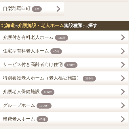
目梨郡羅臼町
1件
北海道
介護施設・老人ホーム
施設種類
探す
の
から
介護付き有料老人ホーム
234件
住宅型有料老人ホーム
40件
サービス付き高齢者向け住宅
158件
特別養護老人ホーム（老人福祉施設）
367件
介護老人保健施設
186件
グループホーム
1009件
軽費老人ホーム
40件