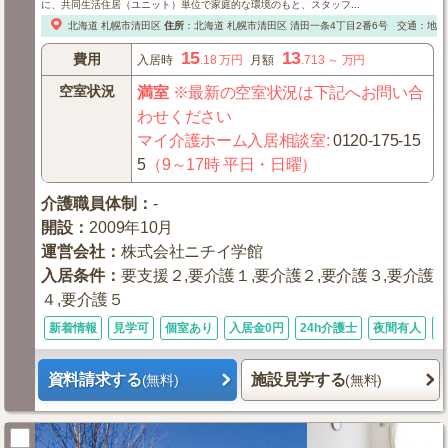
に、共同生活住居（ユニット）単位で家庭的な環境のもと、スタッフ...
北海道
札幌市清田区
住所
：
北海道
札幌市清田区
清田一条4丁目2番6号
交通：地下
15
13
費用
入居時
.18
万円
月額
.713
～
万円
空室状況
満室
※最新の空室状況は下記へお問い合
わせください
マイ介護ホーム入居相談室
:
0120-175-15
5
（9～17時 平日・日曜）
介護職員体制
：
-
開設
：
2009年10月
運営会社
：
株式会社ニチイ学館
入居条件
：
要支援２,要介護１,要介護２,要介護３,要介護
４,要介護５
新着情報
見学可
個室あり
入居金0円
24h介護士
夜間有人
資料請求する
施設見学する
(無料)
(無料)