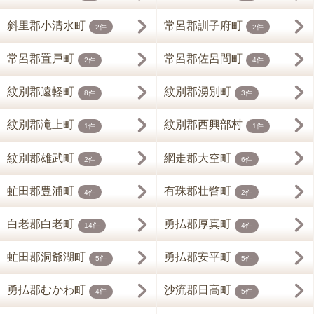
斜里郡小清水町
常呂郡訓子府町
2件
2件
常呂郡置戸町
常呂郡佐呂間町
2件
4件
紋別郡遠軽町
紋別郡湧別町
8件
3件
紋別郡滝上町
紋別郡西興部村
1件
1件
紋別郡雄武町
網走郡大空町
2件
6件
虻田郡豊浦町
有珠郡壮瞥町
4件
2件
白老郡白老町
勇払郡厚真町
14件
4件
虻田郡洞爺湖町
勇払郡安平町
5件
5件
勇払郡むかわ町
沙流郡日高町
4件
5件