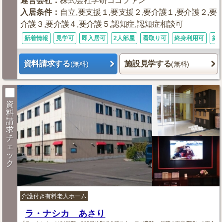
運営会社
：
株式会社学研ココファン
入居条件
：
自立,要支援１,要支援２,要介護１,要介護２,要
介護３,要介護４,要介護５,認知症,認知症相談可
新着情報
見学可
即入居可
2人部屋
看取り可
終身利用可
築
資料請求する
施設見学する
(無料)
(無料)
資
料
請
求
チ
ェ
ッ
ク
介護付き有料老人ホーム
ラ・ナシカ あさり