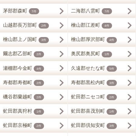
茅部郡森町
二海郡八雲町
7件
7件
山越郡長万部町
檜山郡江差町
2件
4件
檜山郡上ノ国町
檜山郡厚沢部町
3件
4件
爾志郡乙部町
奥尻郡奥尻町
2件
1件
瀬棚郡今金町
久遠郡せたな町
4件
5件
寿都郡寿都町
寿都郡黒松内町
2件
3件
磯谷郡蘭越町
虻田郡ニセコ町
2件
2件
虻田郡真狩村
虻田郡喜茂別町
1件
1件
虻田郡京極町
虻田郡倶知安町
2件
3件