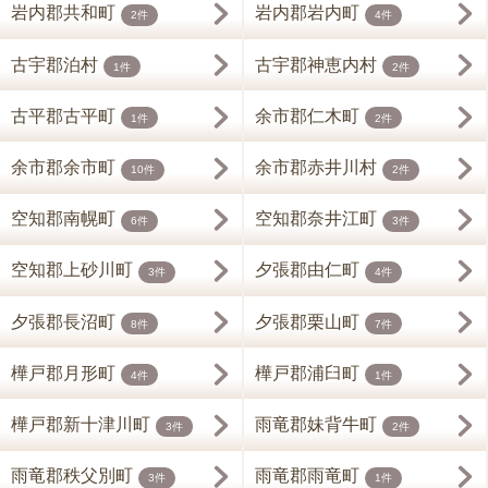
岩内郡共和町
岩内郡岩内町
2件
4件
古宇郡泊村
古宇郡神恵内村
1件
2件
古平郡古平町
余市郡仁木町
1件
2件
余市郡余市町
余市郡赤井川村
10件
2件
空知郡南幌町
空知郡奈井江町
6件
3件
空知郡上砂川町
夕張郡由仁町
3件
4件
夕張郡長沼町
夕張郡栗山町
8件
7件
樺戸郡月形町
樺戸郡浦臼町
4件
1件
樺戸郡新十津川町
雨竜郡妹背牛町
3件
2件
雨竜郡秩父別町
雨竜郡雨竜町
3件
1件