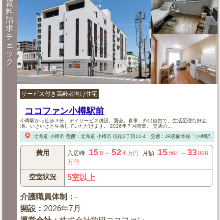
資
料
請
求
チ
ェ
ッ
ク
サービス付き高齢者向け住宅
ココファン小樽駅前
小樽駅から徒歩３分。デイサービス併設。面会、食事、外出自由で、生活至便な好立
地。いきいきと生活していただけます。 2026年７月開業。 交通の...
北海道
小樽市
住所
：
北海道
小樽市
稲穂3丁目11-4
交通：JR函館本線「小樽駅」
15
52
15
33
費用
入居時
.8
～
.4
万円
月額
.568
～
.098
万円
空室状況
5室以上
介護職員体制
：
-
開設
：
2026年7月