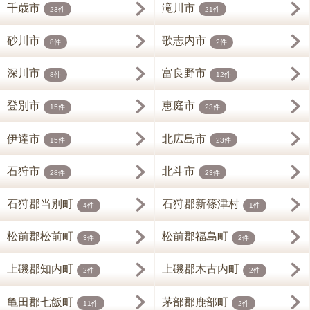
千歳市
滝川市
23件
21件
砂川市
歌志内市
8件
2件
深川市
富良野市
8件
12件
登別市
恵庭市
15件
23件
伊達市
北広島市
15件
23件
石狩市
北斗市
28件
23件
石狩郡当別町
石狩郡新篠津村
4件
1件
松前郡松前町
松前郡福島町
3件
2件
上磯郡知内町
上磯郡木古内町
2件
2件
亀田郡七飯町
茅部郡鹿部町
11件
2件