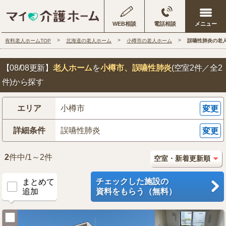
WEB相談
電話相談
有料老人ホームTOP
北海道の老人ホーム
小樽市の老人ホーム
誤嚥性肺炎の老
【08/08更新】
老人ホーム
を
小樽市
、誤嚥性肺炎
(空室2件／全2
件)から探す
エリア
小樽市
変更
詳細条件
誤嚥性肺炎
変更
2
件中/1～2件
チェックした施設の
まとめて
追加
資料をもらう（無料）