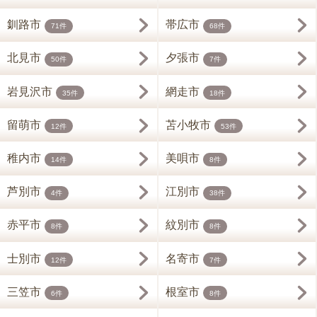
釧路市
帯広市
71件
68件
北見市
夕張市
50件
7件
岩見沢市
網走市
35件
18件
留萌市
苫小牧市
12件
53件
稚内市
美唄市
14件
8件
芦別市
江別市
4件
38件
赤平市
紋別市
8件
8件
士別市
名寄市
12件
7件
三笠市
根室市
6件
8件