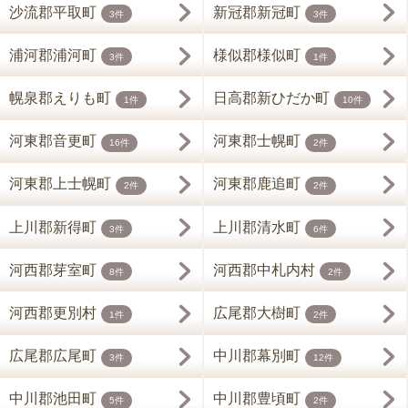
沙流郡平取町
新冠郡新冠町
3件
3件
浦河郡浦河町
様似郡様似町
3件
1件
幌泉郡えりも町
日高郡新ひだか町
1件
10件
河東郡音更町
河東郡士幌町
16件
2件
河東郡上士幌町
河東郡鹿追町
2件
2件
上川郡新得町
上川郡清水町
3件
6件
河西郡芽室町
河西郡中札内村
8件
2件
河西郡更別村
広尾郡大樹町
1件
2件
広尾郡広尾町
中川郡幕別町
3件
12件
中川郡池田町
中川郡豊頃町
5件
2件