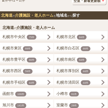
2
件中/1～2件
北海道
介護施設・老人ホーム
地域名
探す
の
を
から
北海道
介護施設・老人ホーム
の
札幌市中央区
札幌市北区
75件
84件
札幌市東区
札幌市白石区
68件
66件
札幌市豊平区
札幌市南区
66件
64件
札幌市西区
札幌市厚別区
59件
44件
札幌市手稲区
札幌市清田区
44件
44件
函館市
小樽市
100件
61件
旭川市
室蘭市
141件
29件