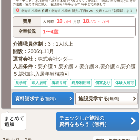
「ラ・ナシカ」は24時間・365日体制で介護スタッフが常駐。 近隣の医療機関との万全
の連携・協力体制に加え、看護師も8時半から21時半まで勤務して...
北海道
小樽市
住所
：
北海道
小樽市
新光1丁目6-25
交通：□JR「朝里駅」より、徒
10
18
費用
入居時
万円
月額
.771
～
万円
空室状況
1〜4室
介護職員体制
：
3：1人以上
開設
：
2006年11月
運営会社
：
株式会社シダ—
入居条件
：
要介護１,要介護２,要介護３,要介護４,要介護
５,認知症,入居年齢相談可
見学可
即入居可
看取り可
終身利用可
個室あり
体験入居可
資料請求する
施設見学する
(無料)
(無料)
チェックした施設の
まとめて
追加
資料をもらう（無料）