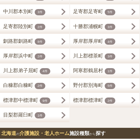
中川郡本別町
足寄郡足寄町
3件
5件
足寄郡陸別町
十勝郡浦幌町
2件
3件
釧路郡釧路町
厚岸郡厚岸町
8件
4件
厚岸郡浜中町
川上郡標茶町
2件
3件
川上郡弟子屈町
阿寒郡鶴居村
4件
1件
白糠郡白糠町
野付郡別海町
2件
5件
標津郡中標津町
標津郡標津町
9件
2件
目梨郡羅臼町
1件
北海道
介護施設・老人ホーム
施設種類
探す
の
から