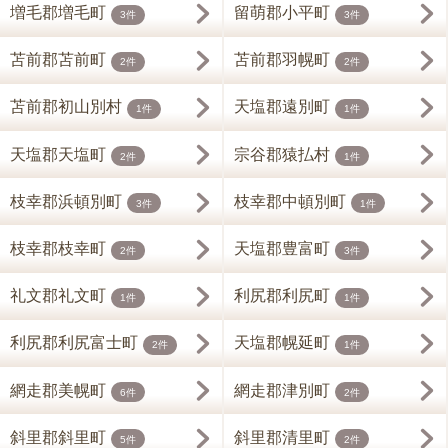
増毛郡増毛町
留萌郡小平町
3件
3件
苫前郡苫前町
苫前郡羽幌町
2件
2件
苫前郡初山別村
天塩郡遠別町
1件
1件
天塩郡天塩町
宗谷郡猿払村
2件
1件
枝幸郡浜頓別町
枝幸郡中頓別町
3件
1件
枝幸郡枝幸町
天塩郡豊富町
2件
3件
礼文郡礼文町
利尻郡利尻町
1件
1件
利尻郡利尻富士町
天塩郡幌延町
2件
1件
網走郡美幌町
網走郡津別町
6件
2件
斜里郡斜里町
斜里郡清里町
5件
2件