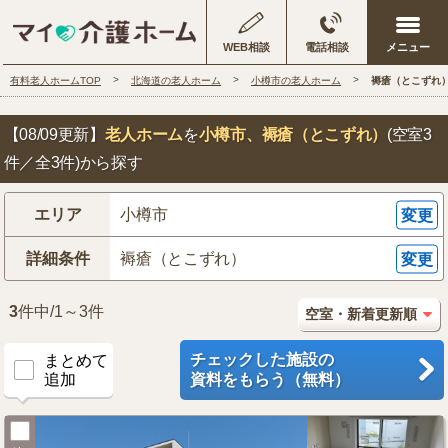
WEB相談
電話相談
有料老人ホームTOP
北海道の老人ホーム
小樽市の老人ホーム
褥瘡（とこずれ
【08/09更新】
老人ホーム
を
小樽市
、褥瘡（とこずれ）
(空室3
件／全3件)から探す
エリア
小樽市
変更
詳細条件
褥瘡（とこずれ）
変更
3
件中/1～3件
チェックした施設の
まとめて
追加
資料をもらう（無料）