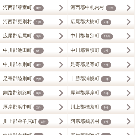
河西郡芽室町
河西郡中札内村
8件
2件
河西郡更別村
広尾郡大樹町
1件
2件
広尾郡広尾町
中川郡幕別町
3件
12件
中川郡池田町
中川郡豊頃町
5件
2件
中川郡本別町
足寄郡足寄町
3件
5件
足寄郡陸別町
十勝郡浦幌町
2件
3件
釧路郡釧路町
厚岸郡厚岸町
8件
4件
厚岸郡浜中町
川上郡標茶町
2件
3件
川上郡弟子屈町
阿寒郡鶴居村
4件
1件