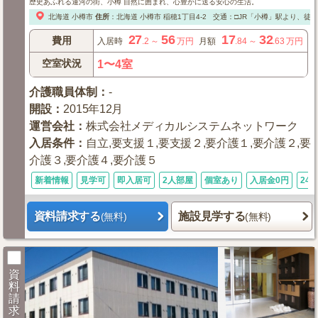
歴史あふれる運河の街、小樽 自然に囲まれ、心豊かに送る安心の生活。
北海道
小樽市
住所
：
北海道
小樽市
稲穂1丁目4-2
交通：□JR「小樽」駅より、徒歩
27
56
17
32
費用
入居時
.2
～
万円
月額
.84
～
.63
万円
空室状況
1〜4室
介護職員体制
：
-
開設
：
2015年12月
運営会社
：
株式会社メディカルシステムネットワーク
入居条件
：
自立,要支援１,要支援２,要介護１,要介護２,要
介護３,要介護４,要介護５
新着情報
見学可
即入居可
2人部屋
個室あり
入居金0円
24
資料請求する
施設見学する
(無料)
(無料)
資
料
請
求