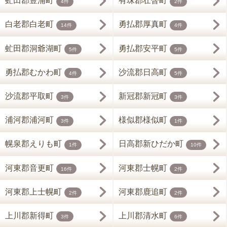
虻田郡豊浦町
有珠郡壮瞥町
4件
2件
白老郡白老町
勇払郡厚真町
14件
4件
虻田郡洞爺湖町
勇払郡安平町
5件
5件
勇払郡むかわ町
沙流郡日高町
4件
5件
沙流郡平取町
新冠郡新冠町
3件
3件
浦河郡浦河町
様似郡様似町
3件
1件
幌泉郡えりも町
日高郡新ひだか町
1件
10件
河東郡音更町
河東郡士幌町
16件
2件
河東郡上士幌町
河東郡鹿追町
2件
2件
上川郡新得町
上川郡清水町
3件
6件