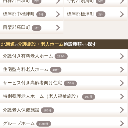
白糠郡白糠町
野付郡別海町
2件
5件
標津郡中標津町
標津郡標津町
9件
2件
目梨郡羅臼町
1件
北海道
介護施設・老人ホーム
施設種類
探す
の
から
介護付き有料老人ホーム
234件
住宅型有料老人ホーム
40件
サービス付き高齢者向け住宅
158件
特別養護老人ホーム（老人福祉施設）
367件
介護老人保健施設
186件
グループホーム
1009件