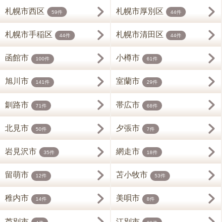
札幌市西区
札幌市厚別区
59件
44件
札幌市手稲区
札幌市清田区
44件
44件
函館市
小樽市
100件
61件
旭川市
室蘭市
141件
29件
釧路市
帯広市
71件
68件
北見市
夕張市
50件
7件
岩見沢市
網走市
35件
18件
留萌市
苫小牧市
12件
53件
稚内市
美唄市
14件
8件
芦別市
江別市