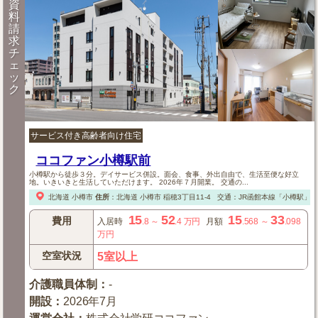
資
料
請
求
チ
ェ
ッ
ク
サービス付き高齢者向け住宅
ココファン小樽駅前
小樽駅から徒歩３分。デイサービス併設。面会、食事、外出自由で、生活至便な好立
地。いきいきと生活していただけます。 2026年７月開業。 交通の...
北海道
小樽市
住所
：
北海道
小樽市
稲穂3丁目11-4
交通：JR函館本線「小樽駅」
15
52
15
33
費用
入居時
.8
～
.4
万円
月額
.568
～
.098
万円
空室状況
5室以上
介護職員体制
：
-
開設
：
2026年7月