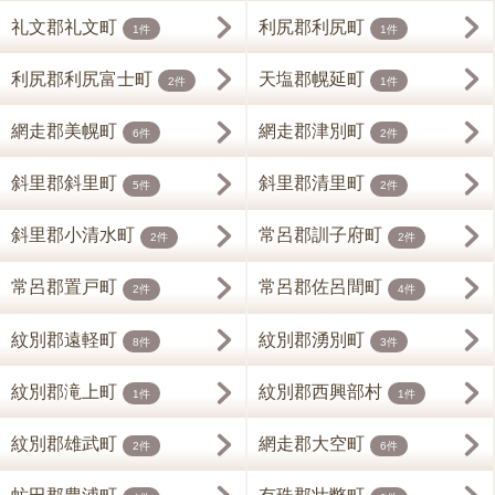
礼文郡礼文町
利尻郡利尻町
1件
1件
利尻郡利尻富士町
天塩郡幌延町
2件
1件
網走郡美幌町
網走郡津別町
6件
2件
斜里郡斜里町
斜里郡清里町
5件
2件
斜里郡小清水町
常呂郡訓子府町
2件
2件
常呂郡置戸町
常呂郡佐呂間町
2件
4件
紋別郡遠軽町
紋別郡湧別町
8件
3件
紋別郡滝上町
紋別郡西興部村
1件
1件
紋別郡雄武町
網走郡大空町
2件
6件