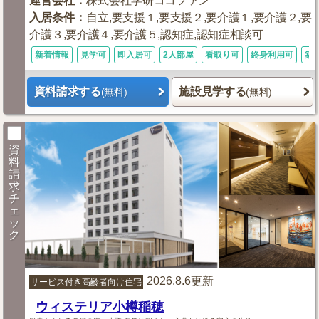
運営会社
：
株式会社学研ココファン
入居条件
：
自立,要支援１,要支援２,要介護１,要介護２,要
介護３,要介護４,要介護５,認知症,認知症相談可
新着情報
見学可
即入居可
2人部屋
看取り可
終身利用可
築
資料請求する
施設見学する
(無料)
(無料)
資
料
請
求
チ
ェ
ッ
ク
2026.8.6更新
サービス付き高齢者向け住宅
ウィステリア小樽稲穂