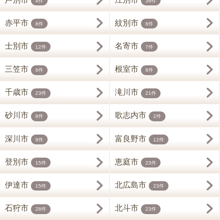
4件
38件
赤平市
紋別市
8件
8件
士別市
名寄市
12件
7件
三笠市
根室市
6件
8件
千歳市
滝川市
23件
21件
砂川市
歌志内市
8件
2件
深川市
富良野市
8件
12件
登別市
恵庭市
15件
23件
伊達市
北広島市
15件
23件
石狩市
北斗市
28件
23件