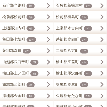
石狩郡当別町
石狩郡新篠津村
4件
1件
松前郡松前町
松前郡福島町
3件
2件
上磯郡知内町
上磯郡木古内町
2件
2件
亀田郡七飯町
茅部郡鹿部町
11件
2件
茅部郡森町
二海郡八雲町
7件
7件
山越郡長万部町
檜山郡江差町
2件
4件
檜山郡上ノ国町
檜山郡厚沢部町
3件
4件
爾志郡乙部町
奥尻郡奥尻町
2件
1件
瀬棚郡今金町
久遠郡せたな町
4件
5件
寿都郡寿都町
寿都郡黒松内町