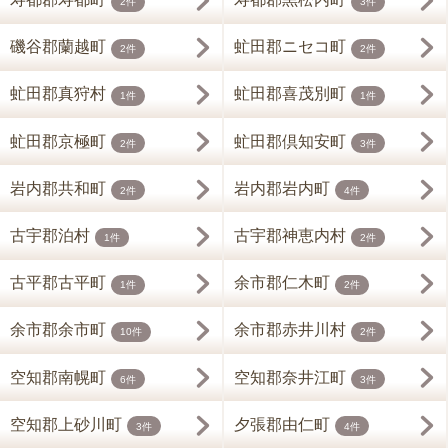
2件
3件
磯谷郡蘭越町
虻田郡ニセコ町
2件
2件
虻田郡真狩村
虻田郡喜茂別町
1件
1件
虻田郡京極町
虻田郡倶知安町
2件
3件
岩内郡共和町
岩内郡岩内町
2件
4件
古宇郡泊村
古宇郡神恵内村
1件
2件
古平郡古平町
余市郡仁木町
1件
2件
余市郡余市町
余市郡赤井川村
10件
2件
空知郡南幌町
空知郡奈井江町
6件
3件
空知郡上砂川町
夕張郡由仁町
3件
4件