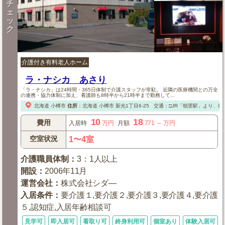
チ
ェ
ッ
ク
介護付き有料老人ホーム
ラ・ナシカ あさり
「ラ・ナシカ」は24時間・365日体制で介護スタッフが常駐。 近隣の医療機関との万全
の連携・協力体制に加え、看護師も8時半から21時半まで勤務して...
北海道
小樽市
住所
：
北海道
小樽市
新光1丁目6-25
交通：□JR「朝里駅」より、徒
10
18
費用
入居時
万円
月額
.771
～
万円
空室状況
1〜4室
介護職員体制
：
3：1人以上
開設
：
2006年11月
運営会社
：
株式会社シダ—
入居条件
：
要介護１,要介護２,要介護３,要介護４,要介護
５,認知症,入居年齢相談可
見学可
即入居可
看取り可
終身利用可
個室あり
体験入居可