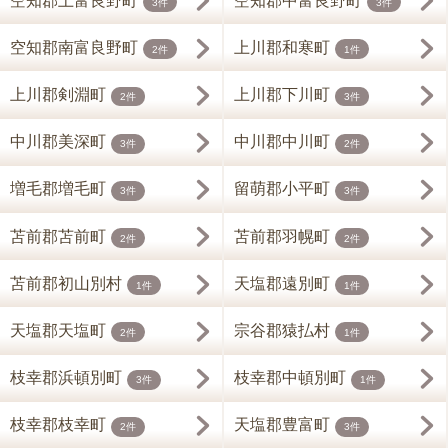
空知郡上富良野町
空知郡中富良野町
3件
3件
空知郡南富良野町
上川郡和寒町
2件
1件
上川郡剣淵町
上川郡下川町
2件
3件
中川郡美深町
中川郡中川町
3件
2件
増毛郡増毛町
留萌郡小平町
3件
3件
苫前郡苫前町
苫前郡羽幌町
2件
2件
苫前郡初山別村
天塩郡遠別町
1件
1件
天塩郡天塩町
宗谷郡猿払村
2件
1件
枝幸郡浜頓別町
枝幸郡中頓別町
3件
1件
枝幸郡枝幸町
天塩郡豊富町
2件
3件