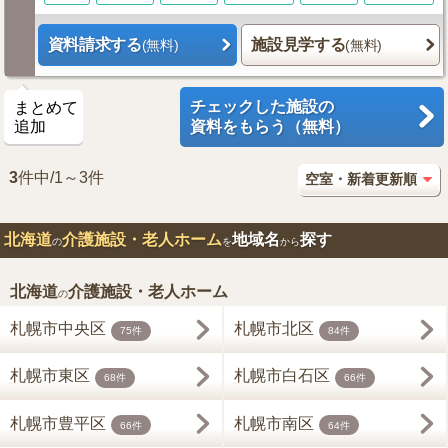
資料請求する
施設見学する
(無料)
(無料)
チェックした施設の
まとめて
追加
資料をもらう（無料）
3
件中/1～3件
北海道
介護施設・老人ホーム
地域名
探す
の
を
から
北海道
介護施設・老人ホーム
の
札幌市中央区
札幌市北区
75件
84件
札幌市東区
札幌市白石区
68件
66件
札幌市豊平区
札幌市南区
66件
64件