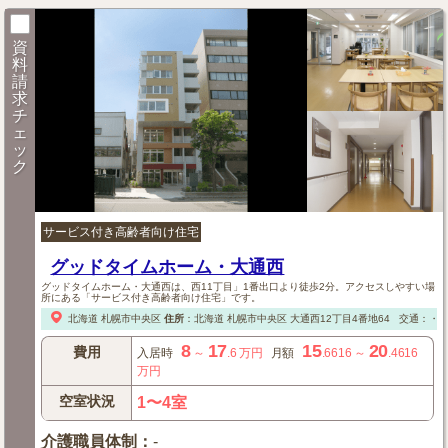
資
料
請
求
チ
ェ
ッ
ク
サービス付き高齢者向け住宅
グッドタイムホーム・大通西
グッドタイムホーム・大通西は、西11丁目」1番出口より徒歩2分。アクセスしやすい場
所にある「サービス付き高齢者向け住宅」です。
北海道
札幌市中央区
住所
：
北海道
札幌市中央区
大通西12丁目4番地64
交通：・地
8
17
15
20
費用
入居時
～
.6
万円
月額
.6616
～
.4616
万円
空室状況
1〜4室
介護職員体制
：
-