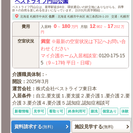
ベストライフ円山公園
ベストライフ円山公は、最寄駅徒歩6分、環状通沿いの好立地にありながらも、四季
折々の自然を楽しめる住まいになっています。 [12/2(月)見学開始] ...
北海道
札幌市中央区
住所
：
北海道
札幌市中央区
南三条西28-1-20
交通：札幌市営
0
180
12
17
費用
入居時
～
万円
月額
.902
～
.202
万
円
空室状況
満室
※最新の空室状況は下記へお問い合
わせください
マイ介護ホーム入居相談室
:
0120-175-15
5
（9～17時 平日・日曜）
介護職員体制
：
-
開設
：
2025年3月
運営会社
：
株式会社ベストライフ東日本
入居条件
：
自立,要支援１,要支援２,要介護１,要介護２,要
介護３,要介護４,要介護５,認知症,認知症相談可
新着情報
見学可
看取り可
終身利用可
築浅
個室あり
体験入
資料請求する
施設見学する
(無料)
(無料)