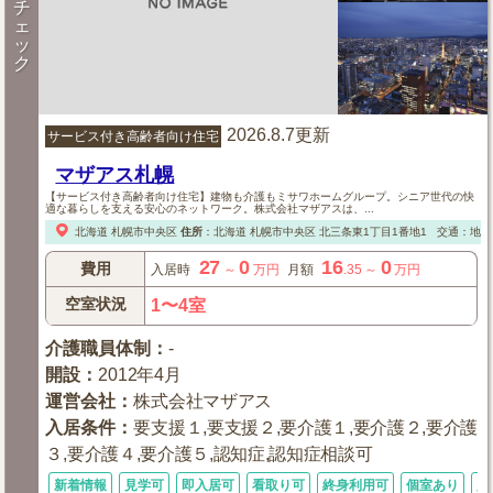
チ
ェ
ッ
ク
2026.8.7更新
サービス付き高齢者向け住宅
マザアス札幌
【サービス付き高齢者向け住宅】建物も介護もミサワホームグループ。シニア世代の快
適な暮らしを支える安心のネットワーク。株式会社マザアスは、...
北海道
札幌市中央区
住所
：
北海道
札幌市中央区
北三条東1丁目1番地1
交通：地下
27
0
16
0
費用
入居時
～
万円
月額
.35
～
万円
空室状況
1〜4室
介護職員体制
：
-
開設
：
2012年4月
運営会社
：
株式会社マザアス
入居条件
：
要支援１,要支援２,要介護１,要介護２,要介護
３,要介護４,要介護５,認知症,認知症相談可
新着情報
見学可
即入居可
看取り可
終身利用可
個室あり
入