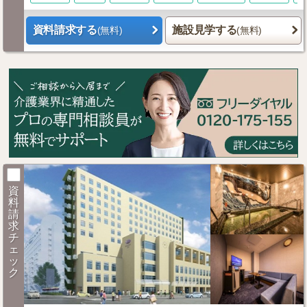
資料請求する
施設見学する
(無料)
(無料)
資
料
請
求
チ
ェ
ッ
ク