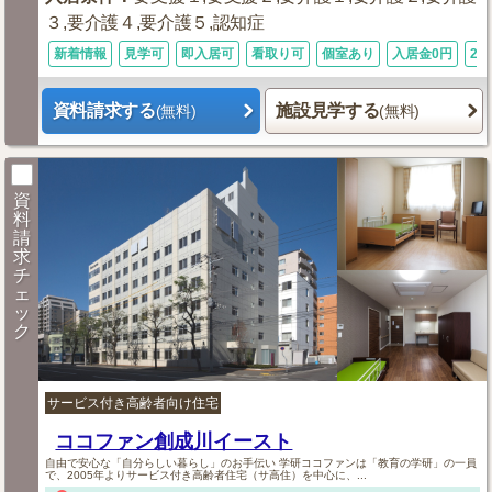
３,要介護４,要介護５,認知症
新着情報
見学可
即入居可
看取り可
個室あり
入居金0円
24
資料請求する
施設見学する
(無料)
(無料)
資
料
請
求
チ
ェ
ッ
ク
サービス付き高齢者向け住宅
ココファン創成川イースト
自由で安心な「自分らしい暮らし」のお手伝い 学研ココファンは「教育の学研」の一員
で、2005年よりサービス付き高齢者住宅（サ高住）を中心に、...