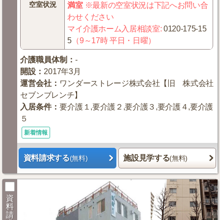
空室状況
満室
※最新の空室状況は下記へお問い合
わせください
マイ介護ホーム入居相談室
:
0120-175-15
5
（9～17時 平日・日曜）
介護職員体制
：
-
開設
：
2017年3月
運営会社
：
ワンダーストレージ株式会社【旧 株式会社
セブンブレンチ】
入居条件
：
要介護１,要介護２,要介護３,要介護４,要介護
５
新着情報
資料請求する
施設見学する
(無料)
(無料)
資
料
請