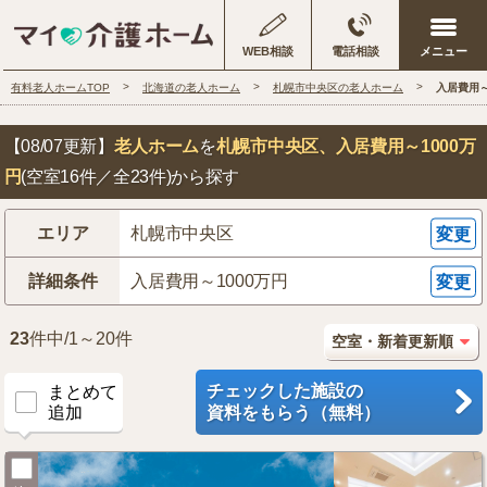
WEB相談
電話相談
有料老人ホームTOP
北海道の老人ホーム
札幌市中央区の老人ホーム
入居費用～
【08/07更新】
老人ホーム
を
札幌市中央区
、入居費用～1000万
円
(空室16件／全23件)から探す
エリア
札幌市中央区
変更
詳細条件
入居費用～1000万円
変更
23
件中/1～20件
チェックした施設の
まとめて
追加
資料をもらう（無料）