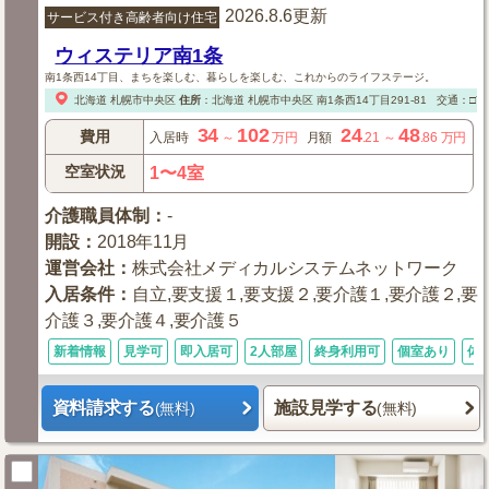
2026.8.6更新
サービス付き高齢者向け住宅
ウィステリア南1条
南1条西14丁目、まちを楽しむ、暮らしを楽しむ、これからのライフステージ。
北海道
札幌市中央区
住所
：
北海道
札幌市中央区
南1条西14丁目291-81
交通：□市
34
102
24
48
費用
入居時
～
万円
月額
.21
～
.86
万円
空室状況
1〜4室
介護職員体制
：
-
開設
：
2018年11月
運営会社
：
株式会社メディカルシステムネットワーク
入居条件
：
自立,要支援１,要支援２,要介護１,要介護２,要
介護３,要介護４,要介護５
新着情報
見学可
即入居可
2人部屋
終身利用可
個室あり
体
資料請求する
施設見学する
(無料)
(無料)