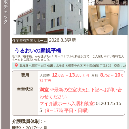
求
チ
ェ
ッ
ク
2026.8.3更新
住宅型有料老人ホーム
うるおいの家幌平橋
地下鉄「幌平橋」から徒歩3分！ リーズナブルな料金設定で、ご入居しやすい有料老人
ホームをご用意いたしました。
北海道
札幌市中央区
住所
：
北海道
札幌市中央区
南十四条西1丁目2-22
交通：□地
12
13
8
10
費用
入居時
.035
～
.355
万円
月額
.752
～
.0
72
万円
空室状況
満室
※最新の空室状況は下記へお問い合
わせください
マイ介護ホーム入居相談室
:
0120-175-15
5
（9～17時 平日・日曜）
介護職員体制
：
-
開設
：
2017年4月