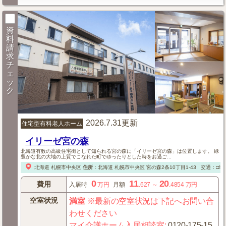
資
料
請
求
チ
ェ
ッ
ク
2026.7.31更新
住宅型有料老人ホーム
イリーゼ宮の森
北海道有数の高級住宅街として知られる宮の森に「イリーゼ宮の森」は位置します。 緑
豊かな北の大地の上質でこなれた町でゆったりとした時をお過ご...
北海道
札幌市中央区
住所
：
北海道
札幌市中央区
宮の森2条10丁目1-43
交通：□地
0
11
20
費用
入居時
万円
月額
.627
～
.4854
万円
空室状況
満室
※最新の空室状況は下記へお問い合
わせください
マイ介護ホーム入居相談室
:
0120-175-15