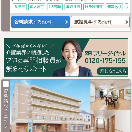
見学可
即入居可
2人部屋
看取り可
終身利用可
個室あり
入
資料請求する
施設見学する
(無料)
(無料)
資
料
請
求
チ
ェ
ッ
ク