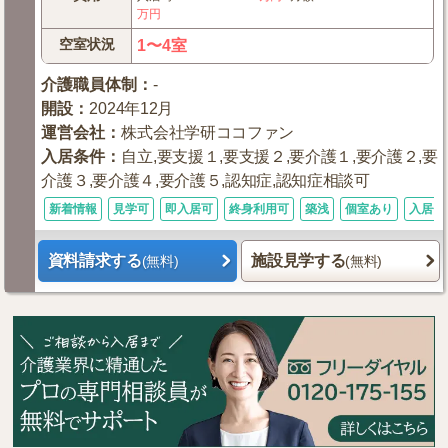
万円
空室状況
1〜4室
介護職員体制
：
-
開設
：
2024年12月
運営会社
：
株式会社学研ココファン
入居条件
：
自立,要支援１,要支援２,要介護１,要介護２,要
介護３,要介護４,要介護５,認知症,認知症相談可
新着情報
見学可
即入居可
終身利用可
築浅
個室あり
入居金
資料請求する
施設見学する
(無料)
(無料)