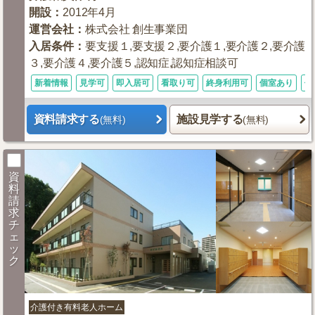
開設
：
2012年4月
運営会社
：
株式会社 創生事業団
入居条件
：
要支援１,要支援２,要介護１,要介護２,要介護
３,要介護４,要介護５,認知症,認知症相談可
新着情報
見学可
即入居可
看取り可
終身利用可
個室あり
体
資料請求する
施設見学する
(無料)
(無料)
資
料
請
求
チ
ェ
ッ
ク
介護付き有料老人ホーム