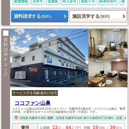
新着情報
見学可
低価格
即入居可
看取り可
終身利用可
個室
資料請求する
施設見学する
(無料)
(無料)
資
料
請
求
チ
ェ
ッ
ク
サービス付き高齢者向け住宅
ココファン山鼻
ココファン山鼻は2024年12月にオープン！ 札幌市内7拠点目！ココファン山鼻は「教育
の学研」が運営するサービス付き高齢者向け住宅（サ高住）です...
北海道
札幌市中央区
住所
：
北海道
札幌市中央区
南十六条西16丁目3番1
交通：札
13
44
19
39
費用
入居時
.8
～
.2
万円
月額
.096
～
.674