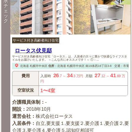
求
チ
ェ
ッ
ク
サービス付き高齢者向け住宅
ロータス伏見邸
サービス付き高齢者向け住宅「ロータス」は、入居者の方々に豊かで快適なライフスタ
イルをお届けいたします。 ～こんな方にオススメです！～ ①：...
北海道
札幌市中央区
住所
：
北海道
札幌市中央区
南19条西16丁目3-6
交通：市電「
26
34
27
41
費用
入居時
.7
～
.3
万円
月額
.12
～
.69
万
円
空室状況
1〜4室
介護職員体制
：
-
開設
：
2018年10月
運営会社
：
株式会社ロータス
入居条件
：
自立,要支援１,要支援２,要介護１,要介護２,要
介護３,要介護４,要介護５,認知症相談可