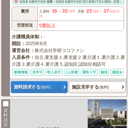
北海道
札幌市中央区
住所
：
北海道
札幌市中央区
南三条東3丁目13番地
交通：・地
16
32
22
37
費用
入居時
～
万円
月額
.518
～
.828
万
円
空室状況
5室以上
介護職員体制
：
-
開設
：
2025年6月
運営会社
：
株式会社学研ココファン
入居条件
：
自立,要支援１,要支援２,要介護１,要介護２,要
介護３,要介護４,要介護５,認知症,認知症相談可
新着情報
見学可
即入居可
2人部屋
看取り可
築浅
個室あり
資料請求する
施設見学する
(無料)
(無料)
資
料
請
求