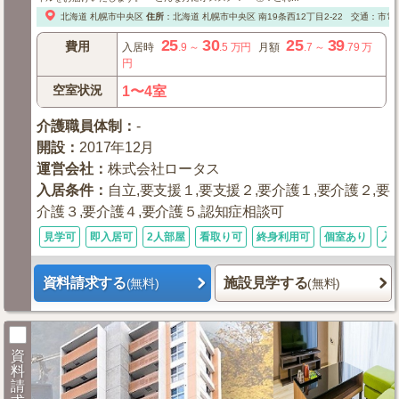
北海道
札幌市中央区
住所
：
北海道
札幌市中央区
南19条西12丁目2-22
交通：市電
25
30
25
39
費用
入居時
.9
～
.5
万円
月額
.7
～
.79
万
円
空室状況
1〜4室
介護職員体制
：
-
開設
：
2017年12月
運営会社
：
株式会社ロータス
入居条件
：
自立,要支援１,要支援２,要介護１,要介護２,要
介護３,要介護４,要介護５,認知症相談可
見学可
即入居可
2人部屋
看取り可
終身利用可
個室あり
入
資料請求する
施設見学する
(無料)
(無料)
資
料
請