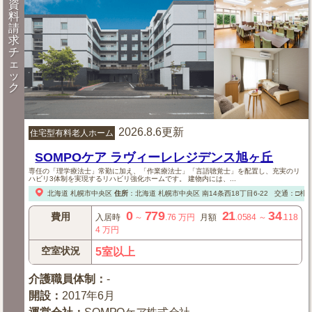
資
料
請
求
チ
ェ
ッ
ク
2026.8.6更新
住宅型有料老人ホーム
SOMPOケア ラヴィーレレジデンス旭ヶ丘
専任の「理学療法士」常勤に加え、「作業療法士」「言語聴覚士」を配置し、充実のリ
ハビリ3体制を実現するリハビリ強化ホームです。 建物内には、...
北海道
札幌市中央区
住所
：
北海道
札幌市中央区
南14条西18丁目6-22
交通：□札幌
0
779
21
34
費用
入居時
～
.76
万円
月額
.0584
～
.118
4
万円
空室状況
5室以上
介護職員体制
：
-
開設
：
2017年6月