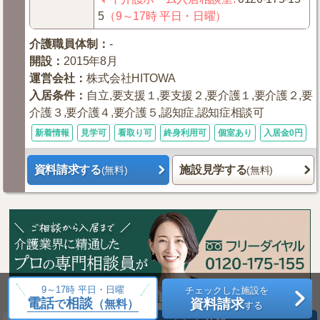
5
（9～17時 平日・日曜）
介護職員体制
：
-
開設
：
2015年8月
運営会社
：
株式会社HITOWA
入居条件
：
自立,要支援１,要支援２,要介護１,要介護２,要
介護３,要介護４,要介護５,認知症,認知症相談可
新着情報
見学可
看取り可
終身利用可
個室あり
入居金0円
資料請求する
施設見学する
(無料)
(無料)
9～17時 平日・日曜
チェックした施設を
電話
相談
資料請求
で
（無料）
する