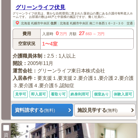
グリーンライフ伏見
グリーンライフ伏見は、豊かな自然環境に恵まれた藻岩山の麓にある介護付有料老人ホ
ームです。 お部屋の数は48戸と中規模の施設ですが、働く社員の...
北海道
札幌市中央区
住所
：
北海道
札幌市中央区
南二十条西１６−２−３０
交通：札 
0
27
費用
入居時
万円
月額
.663
～
万円
空室状況
1〜4室
介護職員体制
：
2.5：1人以上
開設
：
2005年11月
運営会社
：
グリーンライフ東日本株式会社
入居条件
：
要支援１,要支援２,要介護１,要介護２,要介護
３,要介護４,要介護５,認知症
見学可
即入居可
看取り可
終身利用可
個室あり
体験入居可
資料請求する
施設見学する
(無料)
(無料)
資