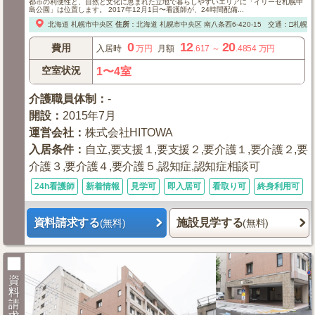
都市の利便性と、自然と文化に恵まれた立地で暮らしやすいエリアに「イリーゼ札幌中
島公園」は位置します。 2017年12月1日〜看護師が、24時間配備...
北海道
札幌市中央区
住所
：
北海道
札幌市中央区
南八条西6-420-15
交通：□札幌市
0
12
20
費用
入居時
万円
月額
.617
～
.4854
万円
空室状況
1〜4室
介護職員体制
：
-
開設
：
2015年7月
運営会社
：
株式会社HITOWA
入居条件
：
自立,要支援１,要支援２,要介護１,要介護２,要
介護３,要介護４,要介護５,認知症,認知症相談可
24h看護師
新着情報
見学可
即入居可
看取り可
終身利用可
資料請求する
施設見学する
(無料)
(無料)
資
料
請