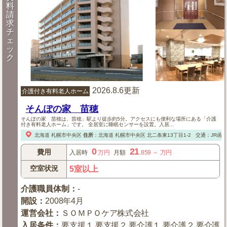
料
請
求
チ
ェ
ッ
ク
2026.8.6更新
介護付き有料老人ホーム
そんぽの家 苗穂
そんぽの家 苗穂は、苗穂」駅より徒歩約5分。アクセスにも便利な場所にある「介護
付き有料老人ホーム」です。 全居室に睡眠センサーを設置。入居...
北海道
札幌市中央区
住所
：
北海道
札幌市中央区
北二条東13丁目1-2
交通：JR函
0
21
費用
入居時
万円
月額
.859
～
万円
空室状況
5室以上
介護職員体制
：
-
開設
：
2008年4月
運営会社
：
ＳＯＭＰＯケア株式会社
入居条件
：
要支援１,要支援２,要介護１,要介護２,要介護