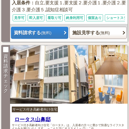
入居条件
：
自立,要支援１,要支援２,要介護１,要介護２,要
介護３,要介護５,認知症相談可
見学可
即入居可
看取り可
終身利用可
個室あり
ショートステ
資料請求する
施設見学する
(無料)
(無料)
資
料
請
求
チ
ェ
ッ
ク
サービス付き高齢者向け住宅
ロータス山鼻邸
サービス付き高齢者向け住宅「ロータス」は、入居者の方々に豊かで快適なライフスタ
イルをお届けいたします。 ～こんな方にオススメ！～ ①：これ...