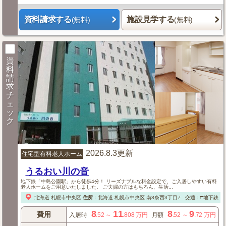
資料請求する
施設見学する
(無料)
(無料)
資
料
請
求
チ
ェ
ッ
ク
2026.8.3更新
住宅型有料老人ホーム
うるおい川の音
地下鉄「中島公園駅」から徒歩4分！ リーズナブルな料金設定で、ご入居しやすい有料
老人ホームをご用意いたしました。 ご夫婦の方はもちろん、生活...
北海道
札幌市中央区
住所
：
北海道
札幌市中央区
南8条西3丁目7
交通：□地下鉄「
8
11
8
9
費用
入居時
.52
～
.808
万円
月額
.52
～
.72
万円