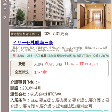
求
チ
ェ
ッ
ク
2026.7.31更新
住宅型有料老人ホーム
イリーゼ札幌南三条
「豊水すすきの」駅から徒歩2分。非常にアクセスのよい好立地！ 近隣にたくさんお店
があるので、非常に楽しみの多いホームです。 お食事は「元イ...
北海道
札幌市中央区
住所
：
北海道
札幌市中央区
南3条西1丁目10
交通：□地下鉄
0
11
17
費用
入居時
万円
月額
.062
～
.1304
万円
空室状況
1〜4室
介護職員体制
：
-
開設
：
2016年4月
運営会社
：
株式会社HITOWA
入居条件
：
自立,要支援１,要支援２,要介護１,要介護２,要
介護３,要介護４,要介護５,認知症,認知症相談可