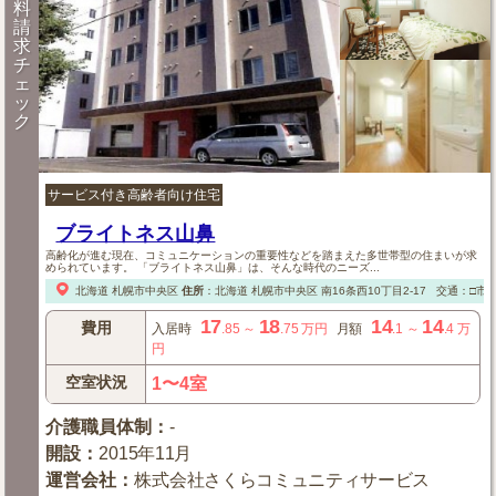
料
請
求
チ
ェ
ッ
ク
サービス付き高齢者向け住宅
ブライトネス山鼻
高齢化が進む現在、コミュニケーションの重要性などを踏まえた多世帯型の住まいが求
められています。 「ブライトネス山鼻」は、そんな時代のニーズ...
北海道
札幌市中央区
住所
：
北海道
札幌市中央区
南16条西10丁目2-17
交通：□市
17
18
14
14
費用
入居時
.85
～
.75
万円
月額
.1
～
.4
万
円
空室状況
1〜4室
介護職員体制
：
-
開設
：
2015年11月
運営会社
：
株式会社さくらコミュニティサービス