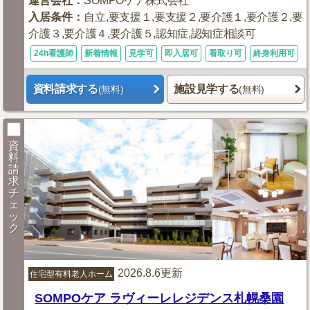
運営会社
：
SOMPOケア株式会社
入居条件
：
自立,要支援１,要支援２,要介護１,要介護２,要
介護３,要介護４,要介護５,認知症,認知症相談可
24h看護師
新着情報
見学可
即入居可
看取り可
終身利用可
資料請求する
施設見学する
(無料)
(無料)
資
料
請
求
チ
ェ
ッ
ク
2026.8.6更新
住宅型有料老人ホーム
SOMPOケア ラヴィーレレジデンス札幌桑園