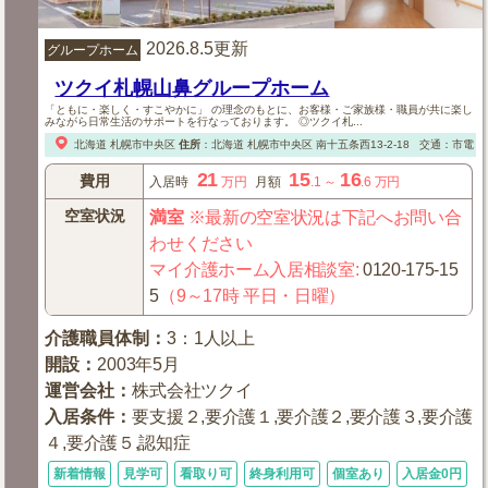
2026.8.5更新
グループホーム
ツクイ札幌山鼻グループホーム
「ともに・楽しく・すこやかに」 の理念のもとに、お客様・ご家族様・職員が共に楽し
みながら日常生活のサポートを行なっております。 ◎ツクイ札...
北海道
札幌市中央区
住所
：
北海道
札幌市中央区
南十五条西13-2-18
交通：市電「
21
15
16
費用
入居時
万円
月額
.1
～
.6
万円
空室状況
満室
※最新の空室状況は下記へお問い合
わせください
マイ介護ホーム入居相談室
:
0120-175-15
5
（9～17時 平日・日曜）
介護職員体制
：
3：1人以上
開設
：
2003年5月
運営会社
：
株式会社ツクイ
入居条件
：
要支援２,要介護１,要介護２,要介護３,要介護
４,要介護５,認知症
新着情報
見学可
看取り可
終身利用可
個室あり
入居金0円