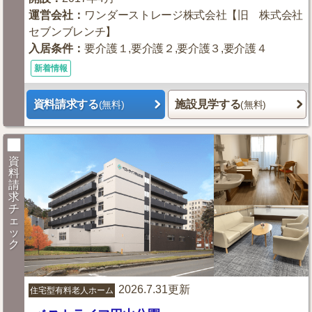
運営会社
：
ワンダーストレージ株式会社【旧 株式会社
セブンブレンチ】
入居条件
：
要介護１,要介護２,要介護３,要介護４
新着情報
資料請求する
施設見学する
(無料)
(無料)
資
料
請
求
チ
ェ
ッ
ク
2026.7.31更新
住宅型有料老人ホーム