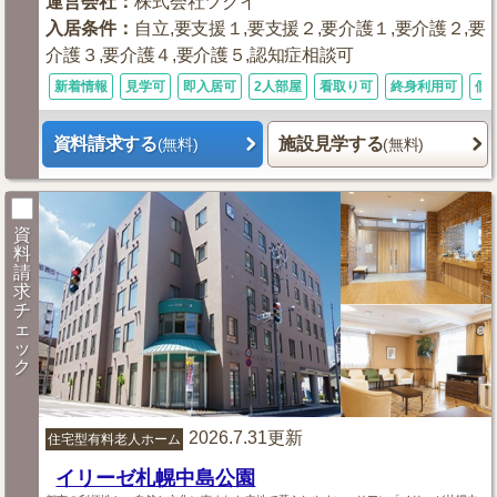
運営会社
：
株式会社ツクイ
入居条件
：
自立,要支援１,要支援２,要介護１,要介護２,要
介護３,要介護４,要介護５,認知症相談可
新着情報
見学可
即入居可
2人部屋
看取り可
終身利用可
個
資料請求する
施設見学する
(無料)
(無料)
資
料
請
求
チ
ェ
ッ
ク
2026.7.31更新
住宅型有料老人ホーム
イリーゼ札幌中島公園