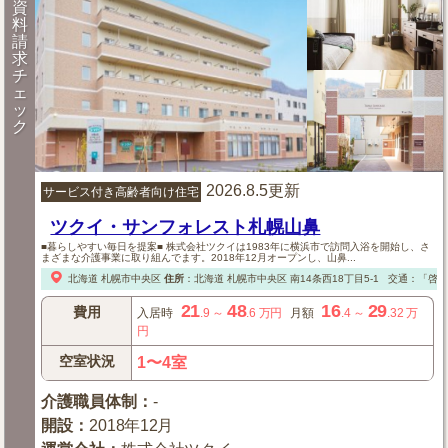
資
料
請
求
チ
ェ
ッ
ク
2026.8.5更新
サービス付き高齢者向け住宅
ツクイ・サンフォレスト札幌山鼻
■暮らしやすい毎日を提案■ 株式会社ツクイは1983年に横浜市で訪問入浴を開始し、さ
まざまな介護事業に取り組んでます。2018年12月オープンし、山鼻...
北海道
札幌市中央区
住所
：
北海道
札幌市中央区
南14条西18丁目5-1
交通：「啓明
21
48
16
29
費用
入居時
.9
～
.6
万円
月額
.4
～
.32
万
円
空室状況
1〜4室
介護職員体制
：
-
開設
：
2018年12月