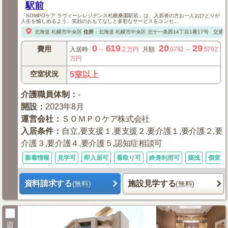
駅前
「SOMPOケア ラヴィーレレジデンス札幌桑園駅前」は、入居者の方お一人おひとりが
人生を愉しめるよう、笑顔のおもてなしと多彩なサービスをコンセ...
北海道
札幌市中央区
住所
：
北海道
札幌市中央区
北十一条西14丁目1番17号
交通
0
619
20
29
費用
入居時
～
.2
万円
月額
.9792
～
.5792
万円
空室状況
5室以上
介護職員体制
：
-
開設
：
2023年8月
運営会社
：
ＳＯＭＰＯケア株式会社
入居条件
：
自立,要支援１,要支援２,要介護１,要介護２,要
介護３,要介護４,要介護５,認知症相談可
新着情報
見学可
即入居可
看取り可
終身利用可
築浅
個室あ
資料請求する
施設見学する
(無料)
(無料)
資