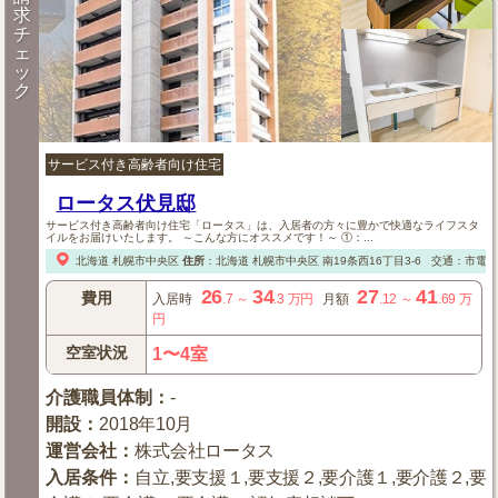
求
チ
ェ
ッ
ク
サービス付き高齢者向け住宅
ロータス伏見邸
サービス付き高齢者向け住宅「ロータス」は、入居者の方々に豊かで快適なライフスタ
イルをお届けいたします。 ～こんな方にオススメです！～ ①：...
北海道
札幌市中央区
住所
：
北海道
札幌市中央区
南19条西16丁目3-6
交通：市電「
26
34
27
41
費用
入居時
.7
～
.3
万円
月額
.12
～
.69
万
円
空室状況
1〜4室
介護職員体制
：
-
開設
：
2018年10月
運営会社
：
株式会社ロータス
入居条件
：
自立,要支援１,要支援２,要介護１,要介護２,要