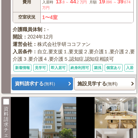
13
44
19
39
費用
入居時
.8
～
.2
万円
月額
.096
～
.674
万円
空室状況
1〜4室
介護職員体制
：
-
開設
：
2024年12月
運営会社
：
株式会社学研ココファン
入居条件
：
自立,要支援１,要支援２,要介護１,要介護２,要
介護３,要介護４,要介護５,認知症,認知症相談可
新着情報
見学可
即入居可
終身利用可
築浅
個室あり
入居金
資料請求する
施設見学する
(無料)
(無料)
資
料
請
求
チ
ェ