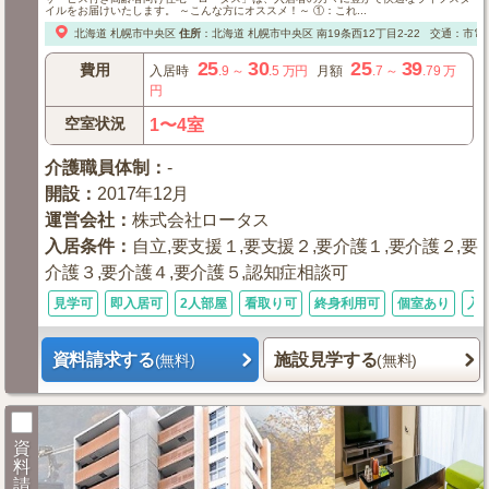
イルをお届けいたします。 ～こんな方にオススメ！～ ①：これ...
北海道
札幌市中央区
住所
：
北海道
札幌市中央区
南19条西12丁目2-22
交通：市電
25
30
25
39
費用
入居時
.9
～
.5
万円
月額
.7
～
.79
万
円
空室状況
1〜4室
介護職員体制
：
-
開設
：
2017年12月
運営会社
：
株式会社ロータス
入居条件
：
自立,要支援１,要支援２,要介護１,要介護２,要
介護３,要介護４,要介護５,認知症相談可
見学可
即入居可
2人部屋
看取り可
終身利用可
個室あり
入
資料請求する
施設見学する
(無料)
(無料)
資
料
請