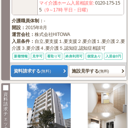
マイ介護ホーム入居相談室
:
0120-175-15
5
（9～17時 平日・日曜）
介護職員体制
：
-
開設
：
2015年8月
運営会社
：
株式会社HITOWA
入居条件
：
自立,要支援１,要支援２,要介護１,要介護２,要
介護３,要介護４,要介護５,認知症,認知症相談可
新着情報
見学可
看取り可
終身利用可
個室あり
入居金0円
資料請求する
施設見学する
(無料)
(無料)
資
料
請
求
チ
ェ
ッ