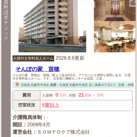
資
料
請
求
チ
ェ
ッ
ク
2026.8.6更新
介護付き有料老人ホーム
そんぽの家 苗穂
そんぽの家 苗穂は、苗穂」駅より徒歩約5分。アクセスにも便利な場所にある「介護
付き有料老人ホーム」です。 全居室に睡眠センサーを設置。入居...
北海道
札幌市中央区
住所
：
北海道
札幌市中央区
北二条東13丁目1-2
交通：JR函
0
21
費用
入居時
万円
月額
.859
～
万円
空室状況
5室以上
介護職員体制
：
-
開設
：
2008年4月
運営会社
：
ＳＯＭＰＯケア株式会社