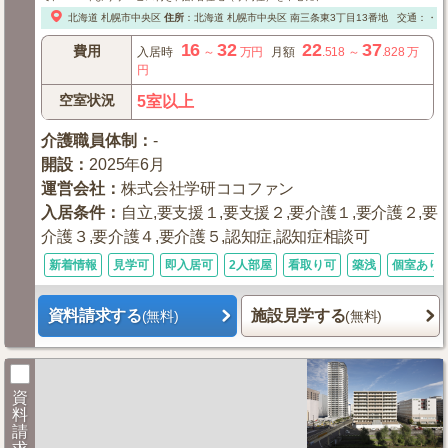
北海道
札幌市中央区
住所
：
北海道
札幌市中央区
南三条東3丁目13番地
交通：・地
16
32
22
37
費用
入居時
～
万円
月額
.518
～
.828
万
円
空室状況
5室以上
介護職員体制
：
-
開設
：
2025年6月
運営会社
：
株式会社学研ココファン
入居条件
：
自立,要支援１,要支援２,要介護１,要介護２,要
介護３,要介護４,要介護５,認知症,認知症相談可
新着情報
見学可
即入居可
2人部屋
看取り可
築浅
個室あり
資料請求する
施設見学する
(無料)
(無料)
資
料
請