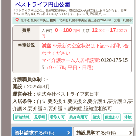
ベストライフ円山公園
ベストライフ円山公は、最寄駅徒歩6分、環状通沿いの好立地にありながらも、四季
折々の自然を楽しめる住まいになっています。 [12/2(月)見学開始] ...
北海道
札幌市中央区
住所
：
北海道
札幌市中央区
南三条西28-1-20
交通：札幌市営
0
180
12
17
費用
入居時
～
万円
月額
.902
～
.202
万
円
空室状況
満室
※最新の空室状況は下記へお問い合
わせください
マイ介護ホーム入居相談室
:
0120-175-15
5
（9～17時 平日・日曜）
介護職員体制
：
-
開設
：
2025年3月
運営会社
：
株式会社ベストライフ東日本
入居条件
：
自立,要支援１,要支援２,要介護１,要介護２,要
介護３,要介護４,要介護５,認知症,認知症相談可
新着情報
見学可
看取り可
終身利用可
築浅
個室あり
体験入
資料請求する
施設見学する
(無料)
(無料)