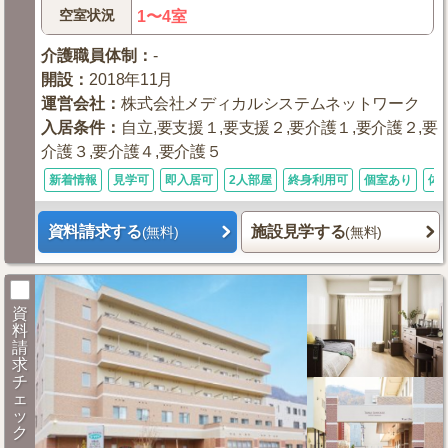
空室状況
1〜4室
介護職員体制
：
-
開設
：
2018年11月
運営会社
：
株式会社メディカルシステムネットワーク
入居条件
：
自立,要支援１,要支援２,要介護１,要介護２,要
介護３,要介護４,要介護５
新着情報
見学可
即入居可
2人部屋
終身利用可
個室あり
体
資料請求する
施設見学する
(無料)
(無料)
資
料
請
求
チ
ェ
ッ
ク