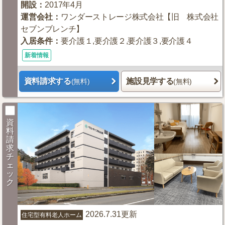
開設
：
2017年4月
運営会社
：
ワンダーストレージ株式会社【旧 株式会社
セブンブレンチ】
入居条件
：
要介護１,要介護２,要介護３,要介護４
新着情報
資料請求する
施設見学する
(無料)
(無料)
資
料
請
求
チ
ェ
ッ
ク
2026.7.31更新
住宅型有料老人ホーム