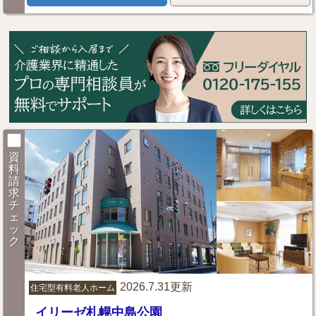
資
料
請
求
チ
ェ
ッ
ク
2026.7.31更新
住宅型有料老人ホーム
イリーゼ札幌中島公園