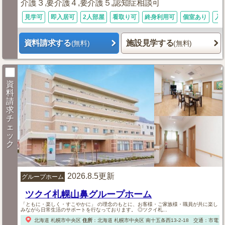
介護３,要介護４,要介護５,認知症相談可
見学可
即入居可
2人部屋
看取り可
終身利用可
個室あり
入
資料請求する
施設見学する
(無料)
(無料)
資
料
請
求
チ
ェ
ッ
ク
2026.8.5更新
グループホーム
ツクイ札幌山鼻グループホーム
「ともに・楽しく・すこやかに」 の理念のもとに、お客様・ご家族様・職員が共に楽し
みながら日常生活のサポートを行なっております。 ◎ツクイ札...
北海道
札幌市中央区
住所
：
北海道
札幌市中央区
南十五条西13-2-18
交通：市電「