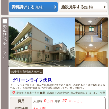
資料請求する
施設見学する
(無料)
(無料)
資
料
請
求
チ
ェ
ッ
ク
介護付き有料老人ホーム
グリーンライフ伏見
グリーンライフ伏見は、豊かな自然環境に恵まれた藻岩山の麓にある介護付有料老人ホ
ームです。 お部屋の数は48戸と中規模の施設ですが、働く社員の...
北海道
札幌市中央区
住所
：
北海道
札幌市中央区
南二十条西１６−２−３０
交通：札 
0
27
費用
入居時
万円
月額
.663
～
万円
空室状況