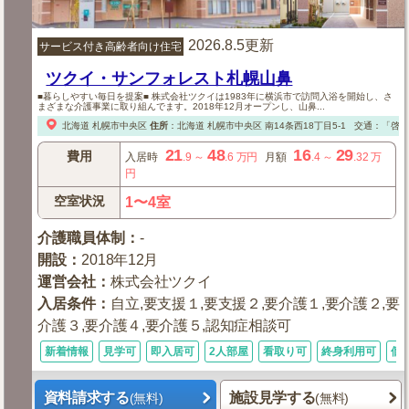
2026.8.5更新
サービス付き高齢者向け住宅
ツクイ・サンフォレスト札幌山鼻
■暮らしやすい毎日を提案■ 株式会社ツクイは1983年に横浜市で訪問入浴を開始し、さ
まざまな介護事業に取り組んでます。2018年12月オープンし、山鼻...
北海道
札幌市中央区
住所
：
北海道
札幌市中央区
南14条西18丁目5-1
交通：「啓明
21
48
16
29
費用
入居時
.9
～
.6
万円
月額
.4
～
.32
万
円
空室状況
1〜4室
介護職員体制
：
-
開設
：
2018年12月
運営会社
：
株式会社ツクイ
入居条件
：
自立,要支援１,要支援２,要介護１,要介護２,要
介護３,要介護４,要介護５,認知症相談可
新着情報
見学可
即入居可
2人部屋
看取り可
終身利用可
個
資料請求する
施設見学する
(無料)
(無料)