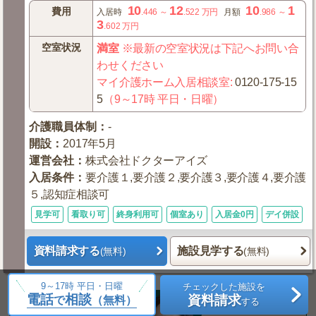
10
12
10
1
費用
入居時
.446
～
.522
万円
月額
.986
～
3
.602
万円
空室状況
満室
※最新の空室状況は下記へお問い合
わせください
マイ介護ホーム入居相談室
:
0120-175-15
5
（9～17時 平日・日曜）
介護職員体制
：
-
開設
：
2017年5月
運営会社
：
株式会社ドクターアイズ
入居条件
：
要介護１,要介護２,要介護３,要介護４,要介護
５,認知症相談可
見学可
看取り可
終身利用可
個室あり
入居金0円
デイ併設
資料請求する
施設見学する
(無料)
(無料)
9～17時 平日・日曜
チェックした施設を
電話
相談
資料請求
で
（無料）
する