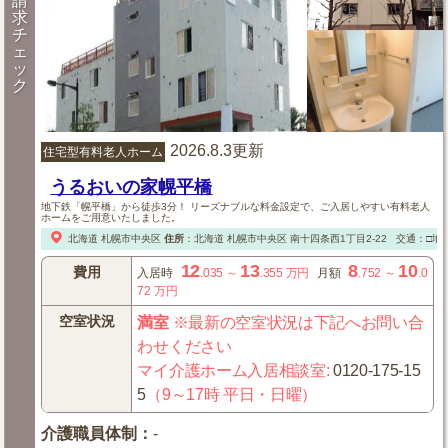
請
求
チ
ェ
ッ
ク
2026.8.3更新
住宅型有料老人ホーム
うるおいの家幌平橋
地下鉄「幌平橋」から徒歩3分！ リーズナブルな料金設定で、ご入居しやすい有料老人
ホームをご用意いたしました。
北海道
札幌市中央区
住所
：
北海道
札幌市中央区
南十四条西1丁目2-22
交通：□地
12
13
8
10
費用
入居時
.035
～
.355
万円
月額
.752
～
.0
72
万円
空室状況
満室
※最新の空室状況は下記へお問い合
わせください
マイ介護ホーム入居相談室
:
0120-175-15
5
（9～17時 平日・日曜）
介護職員体制
：
-