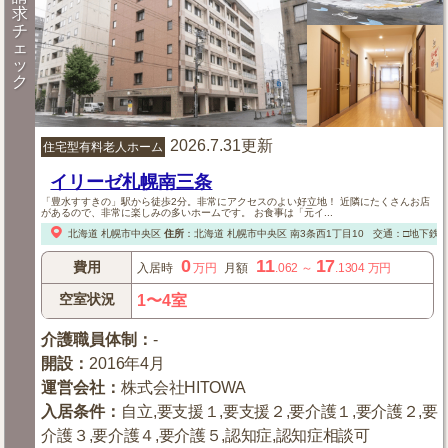
求
チ
ェ
ッ
ク
2026.7.31更新
住宅型有料老人ホーム
イリーゼ札幌南三条
「豊水すすきの」駅から徒歩2分。非常にアクセスのよい好立地！ 近隣にたくさんお店
があるので、非常に楽しみの多いホームです。 お食事は「元イ...
北海道
札幌市中央区
住所
：
北海道
札幌市中央区
南3条西1丁目10
交通：□地下鉄
0
11
17
費用
入居時
万円
月額
.062
～
.1304
万円
空室状況
1〜4室
介護職員体制
：
-
開設
：
2016年4月
運営会社
：
株式会社HITOWA
入居条件
：
自立,要支援１,要支援２,要介護１,要介護２,要
介護３,要介護４,要介護５,認知症,認知症相談可