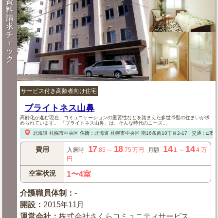
資
料
請
求
チ
ェ
ッ
ク
サービス付き高齢者向け住宅
ブライトネス山鼻
高齢化が進む現在、コミュニケーションの重要性などを踏まえた多世帯型の住まいが求
められています。 「ブライトネス山鼻」は、そんな時代のニーズ...
北海道
札幌市中央区
住所
：
北海道
札幌市中央区
南16条西10丁目2-17
交通：□市
17
18
14
14
費用
入居時
.85
～
.75
万円
月額
.1
～
.4
万
円
空室状況
1〜4室
介護職員体制
：
-
開設
：
2015年11月
運営会社
：
株式会社さくらコミュニティサービス