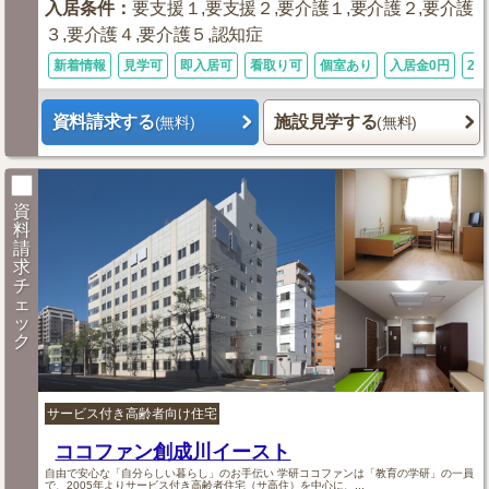
入居条件
：
要支援１,要支援２,要介護１,要介護２,要介護
３,要介護４,要介護５,認知症
新着情報
見学可
即入居可
看取り可
個室あり
入居金0円
24
資料請求する
施設見学する
(無料)
(無料)
資
料
請
求
チ
ェ
ッ
ク
サービス付き高齢者向け住宅
ココファン創成川イースト
自由で安心な「自分らしい暮らし」のお手伝い 学研ココファンは「教育の学研」の一員
で、2005年よりサービス付き高齢者住宅（サ高住）を中心に、...