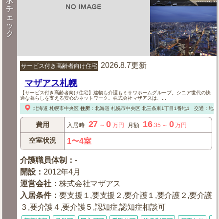
求
チ
ェ
ッ
ク
2026.8.7更新
サービス付き高齢者向け住宅
マザアス札幌
【サービス付き高齢者向け住宅】建物も介護もミサワホームグループ。シニア世代の快
適な暮らしを支える安心のネットワーク。株式会社マザアスは、...
北海道
札幌市中央区
住所
：
北海道
札幌市中央区
北三条東1丁目1番地1
交通：地下
27
0
16
0
費用
入居時
～
万円
月額
.35
～
万円
空室状況
1〜4室
介護職員体制
：
-
開設
：
2012年4月
運営会社
：
株式会社マザアス
入居条件
：
要支援１,要支援２,要介護１,要介護２,要介護
３,要介護４,要介護５,認知症,認知症相談可