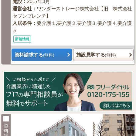
開設
：
2017年3月
運営会社
：
ワンダーストレージ株式会社【旧 株式会社
セブンブレンチ】
入居条件
：
要介護１,要介護２,要介護３,要介護４,要介護
５
新着情報
資料請求する
施設見学する
(無料)
(無料)
資
料