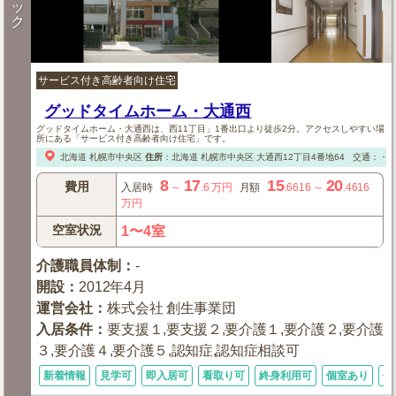
ッ
ク
サービス付き高齢者向け住宅
グッドタイムホーム・大通西
グッドタイムホーム・大通西は、西11丁目」1番出口より徒歩2分。アクセスしやすい場
所にある「サービス付き高齢者向け住宅」です。
北海道
札幌市中央区
住所
：
北海道
札幌市中央区
大通西12丁目4番地64
交通：・地
8
17
15
20
費用
入居時
～
.6
万円
月額
.6616
～
.4616
万円
空室状況
1〜4室
介護職員体制
：
-
開設
：
2012年4月
運営会社
：
株式会社 創生事業団
入居条件
：
要支援１,要支援２,要介護１,要介護２,要介護
３,要介護４,要介護５,認知症,認知症相談可
新着情報
見学可
即入居可
看取り可
終身利用可
個室あり
体