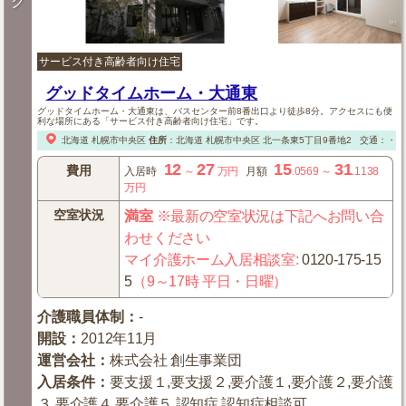
ク
サービス付き高齢者向け住宅
グッドタイムホーム・大通東
グッドタイムホーム・大通東は、バスセンター前8番出口より徒歩8分。アクセスにも便
利な場所にある「サービス付き高齢者向け住宅」です。
北海道
札幌市中央区
住所
：
北海道
札幌市中央区
北一条東5丁目9番地2
交通：・地
12
27
15
31
費用
入居時
～
万円
月額
.0569
～
.1138
万円
空室状況
満室
※最新の空室状況は下記へお問い合
わせください
マイ介護ホーム入居相談室
:
0120-175-15
5
（9～17時 平日・日曜）
介護職員体制
：
-
開設
：
2012年11月
運営会社
：
株式会社 創生事業団
入居条件
：
要支援１,要支援２,要介護１,要介護２,要介護
３,要介護４,要介護５,認知症,認知症相談可