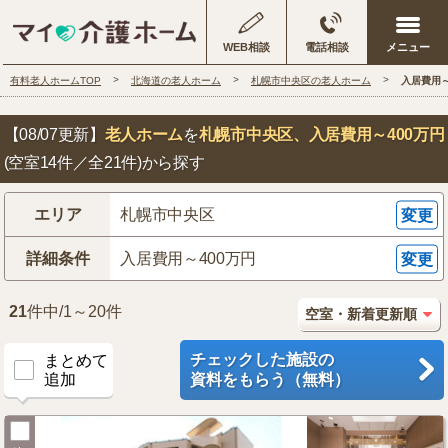
WEB相談
電話相談
有料老人ホームTOP
北海道の老人ホーム
札幌市中央区の老人ホーム
入居費用～
【08/07更新】
老人ホーム
を
札幌市中央区
、入居費用～400万円
(空室14件／全21件)から探す
エリア
札幌市中央区
変更
詳細条件
入居費用～400万円
変更
21
件中/1～20件
チェックした施設の
まとめて
追加
資料をもらう（無料）