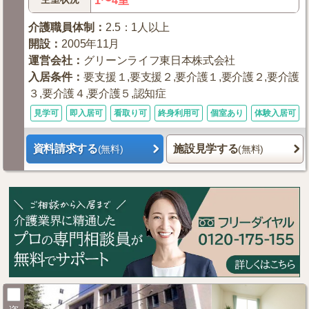
1〜4室
介護職員体制
：
2.5：1人以上
開設
：
2005年11月
運営会社
：
グリーンライフ東日本株式会社
入居条件
：
要支援１,要支援２,要介護１,要介護２,要介護
３,要介護４,要介護５,認知症
見学可
即入居可
看取り可
終身利用可
個室あり
体験入居可
資料請求する
施設見学する
(無料)
(無料)