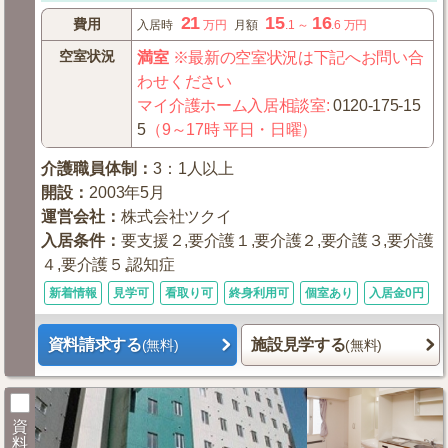
21
15
16
費用
入居時
万円
月額
.1
～
.6
万円
空室状況
満室
※最新の空室状況は下記へお問い合
わせください
マイ介護ホーム入居相談室
:
0120-175-15
5
（9～17時 平日・日曜）
介護職員体制
：
3：1人以上
開設
：
2003年5月
運営会社
：
株式会社ツクイ
入居条件
：
要支援２,要介護１,要介護２,要介護３,要介護
４,要介護５,認知症
新着情報
見学可
看取り可
終身利用可
個室あり
入居金0円
資料請求する
施設見学する
(無料)
(無料)
資
料