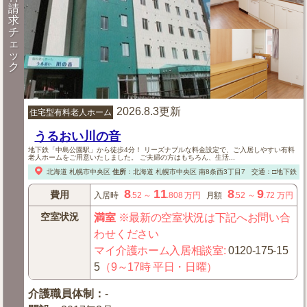
請
求
チ
ェ
ッ
ク
2026.8.3更新
住宅型有料老人ホーム
うるおい川の音
地下鉄「中島公園駅」から徒歩4分！ リーズナブルな料金設定で、ご入居しやすい有料
老人ホームをご用意いたしました。 ご夫婦の方はもちろん、生活...
北海道
札幌市中央区
住所
：
北海道
札幌市中央区
南8条西3丁目7
交通：□地下鉄「
8
11
8
9
費用
入居時
.52
～
.808
万円
月額
.52
～
.72
万円
空室状況
満室
※最新の空室状況は下記へお問い合
わせください
マイ介護ホーム入居相談室
:
0120-175-15
5
（9～17時 平日・日曜）
介護職員体制
：
-