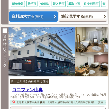
新着情報
見学可
低価格
即入居可
看取り可
終身利用可
個室
資料請求する
施設見学する
(無料)
(無料)
資
料
請
求
チ
ェ
ッ
ク
サービス付き高齢者向け住宅
ココファン山鼻
ココファン山鼻は2024年12月にオープン！ 札幌市内7拠点目！ココファン山鼻は「教育
の学研」が運営するサービス付き高齢者向け住宅（サ高住）です...
北海道
札幌市中央区
住所
：
北海道
札幌市中央区
南十六条西16丁目3番1
交通：札