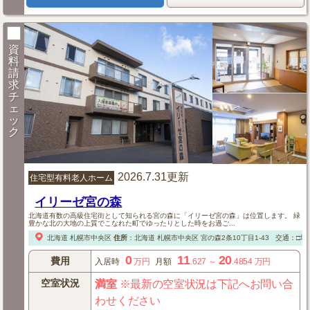
資
料
請
求
チ
ェ
ッ
ク
2026.7.31更新
住宅型有料老人ホーム
イリーゼ宮の森
北海道有数の高級住宅街として知られる宮の森に「イリーゼ宮の森」は位置します。 緑
豊かな北の大地の上質でこなれた町でゆったりとした時をお過ご...
北海道
札幌市中央区
住所
：
北海道
札幌市中央区
宮の森2条10丁目1-43
交通：□地
0
11
20
費用
入居時
万円
月額
.627
～
.4854
万円
空室状況
満室
※最新の空室状況は下記へお問い合
わせください