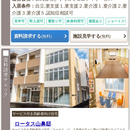
入居条件
：
自立,要支援１,要支援２,要介護１,要介護２,要
介護３,要介護５,認知症相談可
見学可
即入居可
看取り可
終身利用可
個室あり
ショートステ
資料請求する
施設見学する
(無料)
(無料)
資
料
請
求
チ
ェ
ッ
ク
サービス付き高齢者向け住宅
ロータス山鼻邸
サービス付き高齢者向け住宅「ロータス」は、入居者の方々に豊かで快適なライフスタ