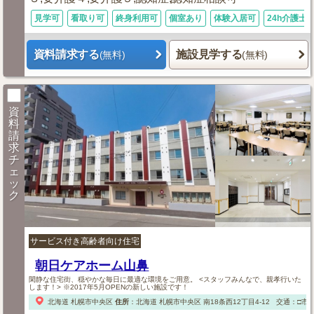
見学可
看取り可
終身利用可
個室あり
体験入居可
24h介護士
資料請求する
施設見学する
(無料)
(無料)
資
料
請
求
チ
ェ
ッ
ク
サービス付き高齢者向け住宅
朝日ケアホーム山鼻
閑静な住宅街、穏やかな毎日に最適な環境をご用意。 <スタッフみんなで、親孝行いた
します！> ※2017年5月OPENの新しい施設です！
北海道
札幌市中央区
住所
：
北海道
札幌市中央区
南18条西12丁目4-12
交通：□市