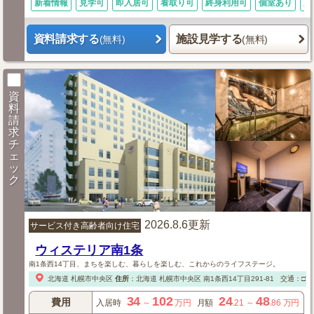
新着情報
見学可
即入居可
看取り可
終身利用可
個室あり
入
資料請求する
施設見学する
(無料)
(無料)
資
料
請
求
チ
ェ
ッ
ク
2026.8.6更新
サービス付き高齢者向け住宅
ウィステリア南1条
南1条西14丁目、まちを楽しむ、暮らしを楽しむ、これからのライフステージ。
北海道
札幌市中央区
住所
：
北海道
札幌市中央区
南1条西14丁目291-81
交通：□市
34
102
24
48
費用
入居時
～
万円
月額
.21
～
.86
万円