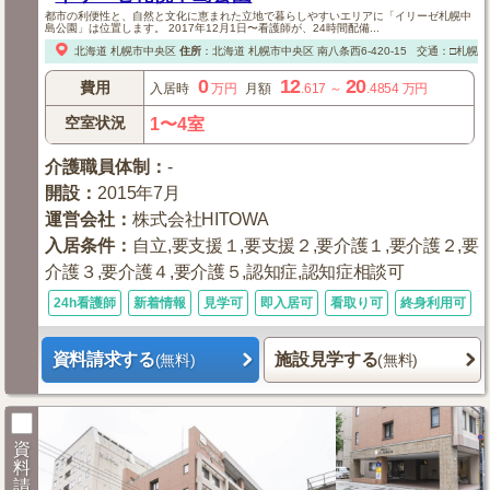
都市の利便性と、自然と文化に恵まれた立地で暮らしやすいエリアに「イリーゼ札幌中
島公園」は位置します。 2017年12月1日〜看護師が、24時間配備...
北海道
札幌市中央区
住所
：
北海道
札幌市中央区
南八条西6-420-15
交通：□札幌市
0
12
20
費用
入居時
万円
月額
.617
～
.4854
万円
空室状況
1〜4室
介護職員体制
：
-
開設
：
2015年7月
運営会社
：
株式会社HITOWA
入居条件
：
自立,要支援１,要支援２,要介護１,要介護２,要
介護３,要介護４,要介護５,認知症,認知症相談可
24h看護師
新着情報
見学可
即入居可
看取り可
終身利用可
資料請求する
施設見学する
(無料)
(無料)
資
料
請