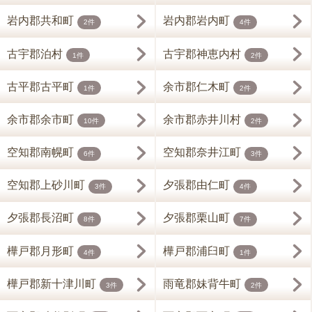
岩内郡共和町
岩内郡岩内町
2件
4件
古宇郡泊村
古宇郡神恵内村
1件
2件
古平郡古平町
余市郡仁木町
1件
2件
余市郡余市町
余市郡赤井川村
10件
2件
空知郡南幌町
空知郡奈井江町
6件
3件
空知郡上砂川町
夕張郡由仁町
3件
4件
夕張郡長沼町
夕張郡栗山町
8件
7件
樺戸郡月形町
樺戸郡浦臼町
4件
1件
樺戸郡新十津川町
雨竜郡妹背牛町
3件
2件