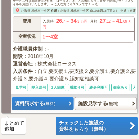
サービス付き高齢者向け住宅「ロータス」は、入居者の方々に豊かで快適なライフスタ
イルをお届けいたします。 ～こんな方にオススメです！～ ①：...
北海道
札幌市中央区
住所
：
北海道
札幌市中央区
南19条西16丁目3-6
交通：市電「
26
34
27
41
費用
入居時
.7
～
.3
万円
月額
.12
～
.69
万
円
空室状況
1〜4室
介護職員体制
：
-
開設
：
2018年10月
運営会社
：
株式会社ロータス
入居条件
：
自立,要支援１,要支援２,要介護１,要介護２,要
介護３,要介護４,要介護５,認知症相談可
見学可
即入居可
2人部屋
看取り可
終身利用可
個室あり
入
資料請求する
施設見学する
(無料)
(無料)
チェックした施設の
まとめて
追加
資料をもらう（無料）