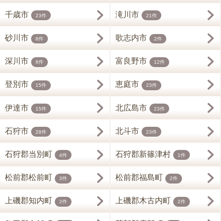
千歳市
滝川市
23件
21件
砂川市
歌志内市
8件
2件
深川市
富良野市
8件
12件
登別市
恵庭市
15件
23件
伊達市
北広島市
15件
23件
石狩市
北斗市
28件
23件
石狩郡当別町
石狩郡新篠津村
4件
1件
松前郡松前町
松前郡福島町
3件
2件
上磯郡知内町
上磯郡木古内町
2件
2件