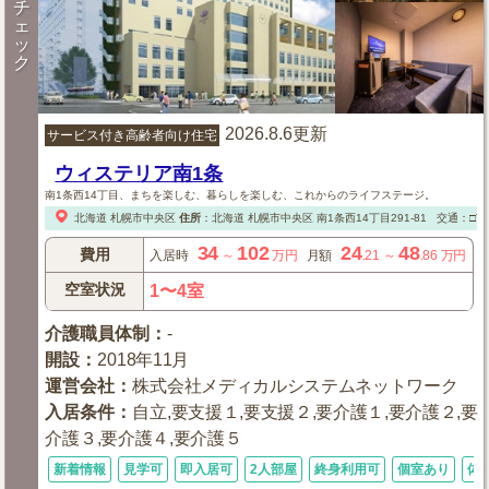
チ
ェ
ッ
ク
2026.8.6更新
サービス付き高齢者向け住宅
ウィステリア南1条
南1条西14丁目、まちを楽しむ、暮らしを楽しむ、これからのライフステージ。
北海道
札幌市中央区
住所
：
北海道
札幌市中央区
南1条西14丁目291-81
交通：□市
34
102
24
48
費用
入居時
～
万円
月額
.21
～
.86
万円
空室状況
1〜4室
介護職員体制
：
-
開設
：
2018年11月
運営会社
：
株式会社メディカルシステムネットワーク
入居条件
：
自立,要支援１,要支援２,要介護１,要介護２,要
介護３,要介護４,要介護５
新着情報
見学可
即入居可
2人部屋
終身利用可
個室あり
体