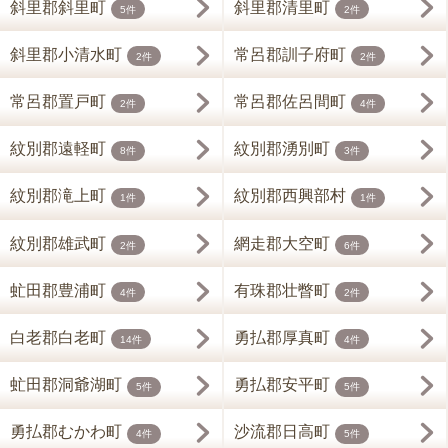
斜里郡斜里町
斜里郡清里町
5件
2件
斜里郡小清水町
常呂郡訓子府町
2件
2件
常呂郡置戸町
常呂郡佐呂間町
2件
4件
紋別郡遠軽町
紋別郡湧別町
8件
3件
紋別郡滝上町
紋別郡西興部村
1件
1件
紋別郡雄武町
網走郡大空町
2件
6件
虻田郡豊浦町
有珠郡壮瞥町
4件
2件
白老郡白老町
勇払郡厚真町
14件
4件
虻田郡洞爺湖町
勇払郡安平町
5件
5件
勇払郡むかわ町
沙流郡日高町
4件
5件