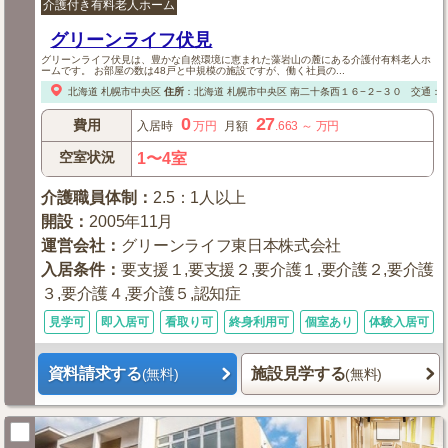
介護付き有料老人ホーム
グリーンライフ伏見
グリーンライフ伏見は、豊かな自然環境に恵まれた藻岩山の麓にある介護付有料老人ホ
ームです。 お部屋の数は48戸と中規模の施設ですが、働く社員の...
北海道
札幌市中央区
住所
：
北海道
札幌市中央区
南二十条西１６−２−３０
交通：札 
0
27
費用
入居時
万円
月額
.663
～
万円
空室状況
1〜4室
介護職員体制
：
2.5：1人以上
開設
：
2005年11月
運営会社
：
グリーンライフ東日本株式会社
入居条件
：
要支援１,要支援２,要介護１,要介護２,要介護
３,要介護４,要介護５,認知症
見学可
即入居可
看取り可
終身利用可
個室あり
体験入居可
資料請求する
施設見学する
(無料)
(無料)