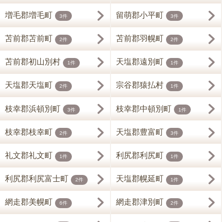
増毛郡増毛町
留萌郡小平町
3件
3件
苫前郡苫前町
苫前郡羽幌町
2件
2件
苫前郡初山別村
天塩郡遠別町
1件
1件
天塩郡天塩町
宗谷郡猿払村
2件
1件
枝幸郡浜頓別町
枝幸郡中頓別町
3件
1件
枝幸郡枝幸町
天塩郡豊富町
2件
3件
礼文郡礼文町
利尻郡利尻町
1件
1件
利尻郡利尻富士町
天塩郡幌延町
2件
1件
網走郡美幌町
網走郡津別町
6件
2件