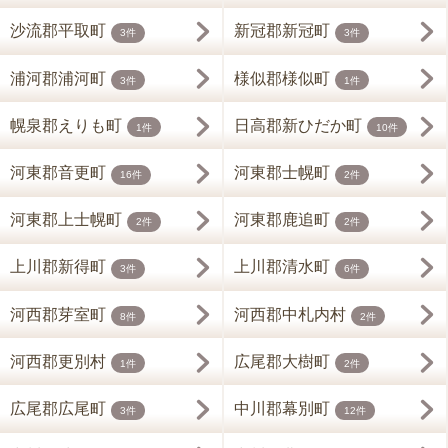
沙流郡平取町
新冠郡新冠町
3件
3件
浦河郡浦河町
様似郡様似町
3件
1件
幌泉郡えりも町
日高郡新ひだか町
1件
10件
河東郡音更町
河東郡士幌町
16件
2件
河東郡上士幌町
河東郡鹿追町
2件
2件
上川郡新得町
上川郡清水町
3件
6件
河西郡芽室町
河西郡中札内村
8件
2件
河西郡更別村
広尾郡大樹町
1件
2件
広尾郡広尾町
中川郡幕別町
3件
12件