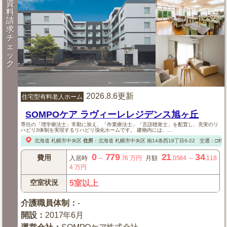
資
料
請
求
チ
ェ
ッ
ク
2026.8.6更新
住宅型有料老人ホーム
SOMPOケア ラヴィーレレジデンス旭ヶ丘
専任の「理学療法士」常勤に加え、「作業療法士」「言語聴覚士」を配置し、充実のリ
ハビリ3体制を実現するリハビリ強化ホームです。 建物内には、...
北海道
札幌市中央区
住所
：
北海道
札幌市中央区
南14条西18丁目6-22
交通：□札幌
0
779
21
34
費用
入居時
～
.76
万円
月額
.0584
～
.118
4
万円
空室状況
5室以上
介護職員体制
：
-
開設
：
2017年6月