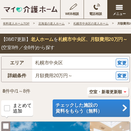
WEB相談
電話相談
有料老人ホームTOP
北海道の老人ホーム
札幌市中央区の老人ホーム
月額費用
【08/07更新】
老人ホーム
を
札幌市中央区
、月額費用20万円～
(空室8件／全8件)から探す
エリア
札幌市中央区
変更
詳細条件
月額費用20万円～
変更
8
件中/1～8件
チェックした施設の
まとめて
追加
資料をもらう（無料）