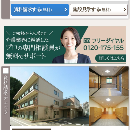
資料請求する
施設見学する
(無料)
(無料)
資
料
請
求
チ
ェ
ッ
ク