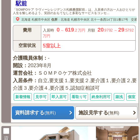
駅前
「SOMPOケア ラヴィーレレジデンス札幌桑園駅前」は、入居者の方お一人おひとりが
人生を愉しめるよう、笑顔のおもてなしと多彩なサービスをコンセ...
北海道
札幌市中央区
住所
：
北海道
札幌市中央区
北十一条西14丁目1番17号
交通
0
619
20
29
費用
入居時
～
.2
万円
月額
.9792
～
.5792
万円
空室状況
5室以上
介護職員体制
：
-
開設
：
2023年8月
運営会社
：
ＳＯＭＰＯケア株式会社
入居条件
：
自立,要支援１,要支援２,要介護１,要介護２,要
介護３,要介護４,要介護５,認知症相談可
新着情報
見学可
即入居可
看取り可
終身利用可
築浅
個室あ
資料請求する
施設見学する
(無料)
(無料)
資