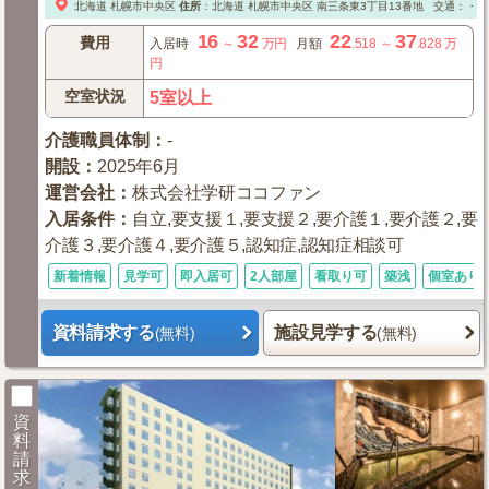
北海道
札幌市中央区
住所
：
北海道
札幌市中央区
南三条東3丁目13番地
交通：・地
16
32
22
37
費用
入居時
～
万円
月額
.518
～
.828
万
円
空室状況
5室以上
介護職員体制
：
-
開設
：
2025年6月
運営会社
：
株式会社学研ココファン
入居条件
：
自立,要支援１,要支援２,要介護１,要介護２,要
介護３,要介護４,要介護５,認知症,認知症相談可
新着情報
見学可
即入居可
2人部屋
看取り可
築浅
個室あり
資料請求する
施設見学する
(無料)
(無料)
資
料
請
求