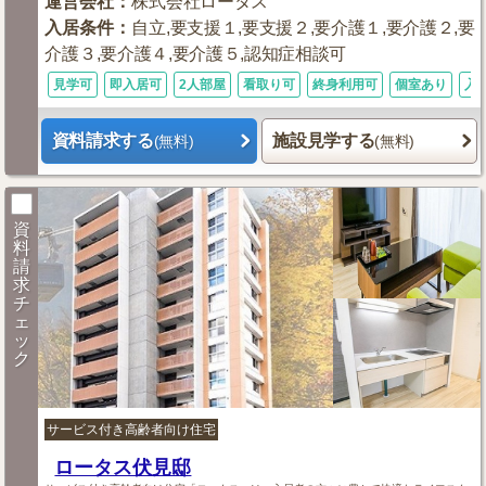
運営会社
：
株式会社ロータス
入居条件
：
自立,要支援１,要支援２,要介護１,要介護２,要
介護３,要介護４,要介護５,認知症相談可
見学可
即入居可
2人部屋
看取り可
終身利用可
個室あり
入
資料請求する
施設見学する
(無料)
(無料)
資
料
請
求
チ
ェ
ッ
ク
サービス付き高齢者向け住宅
ロータス伏見邸