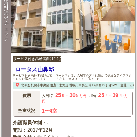
資
料
請
求
チ
ェ
ッ
ク
サービス付き高齢者向け住宅
ロータス山鼻邸
サービス付き高齢者向け住宅「ロータス」は、入居者の方々に豊かで快適なライフスタ
イルをお届けいたします。 ～こんな方にオススメ！～ ①：これ...
北海道
札幌市中央区
住所
：
北海道
札幌市中央区
南19条西12丁目2-22
交通：市電
25
30
25
39
費用
入居時
.9
～
.5
万円
月額
.7
～
.79
万
円
空室状況
1〜4室
介護職員体制
：
-
開設
：
2017年12月