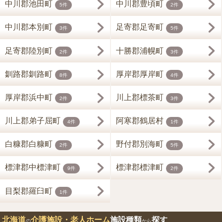
中川郡池田町
中川郡豊頃町
5件
2件
中川郡本別町
足寄郡足寄町
3件
5件
足寄郡陸別町
十勝郡浦幌町
2件
3件
釧路郡釧路町
厚岸郡厚岸町
8件
4件
厚岸郡浜中町
川上郡標茶町
2件
3件
川上郡弟子屈町
阿寒郡鶴居村
4件
1件
白糠郡白糠町
野付郡別海町
2件
5件
標津郡中標津町
標津郡標津町
9件
2件
目梨郡羅臼町
1件
北海道
介護施設・老人ホーム
施設種類
探す
の
から