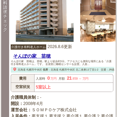
料
請
求
チ
ェ
ッ
ク
2026.8.6更新
介護付き有料老人ホーム
そんぽの家 苗穂
そんぽの家 苗穂は、苗穂」駅より徒歩約5分。アクセスにも便利な場所にある「介護
付き有料老人ホーム」です。 全居室に睡眠センサーを設置。入居...
北海道
札幌市中央区
住所
：
北海道
札幌市中央区
北二条東13丁目1-2
交通：JR函
0
21
費用
入居時
万円
月額
.859
～
万円
空室状況
5室以上
介護職員体制
：
-
開設
：
2008年4月
運営会社
：
ＳＯＭＰＯケア株式会社
入居条件
：
要支援１,要支援２,要介護１,要介護２,要介護