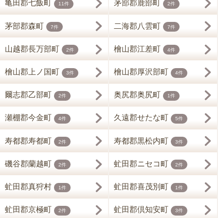
亀田郡七飯町
茅部郡鹿部町
11件
2件
茅部郡森町
二海郡八雲町
7件
7件
山越郡長万部町
檜山郡江差町
2件
4件
檜山郡上ノ国町
檜山郡厚沢部町
3件
4件
爾志郡乙部町
奥尻郡奥尻町
2件
1件
瀬棚郡今金町
久遠郡せたな町
4件
5件
寿都郡寿都町
寿都郡黒松内町
2件
3件
磯谷郡蘭越町
虻田郡ニセコ町
2件
2件
虻田郡真狩村
虻田郡喜茂別町
1件
1件
虻田郡京極町
虻田郡倶知安町
2件
3件