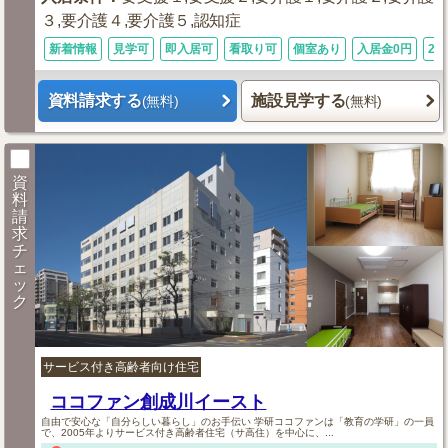
３,要介護４,要介護５,認知症
新着情報
見学可
即入居可
看取り可
個室あり
入居金0円
24
資料請求する
施設見学する
(無料)
(無料)
資
料
請
求
チ
ェ
ッ
ク
サービス付き高齢者向け住宅
ココファン創成川イースト
自由で安心な「自分らしい暮らし」のお手伝い 学研ココファンは「教育の学研」の一員
で、2005年よりサービス付き高齢者住宅（サ高住）を中心に、...