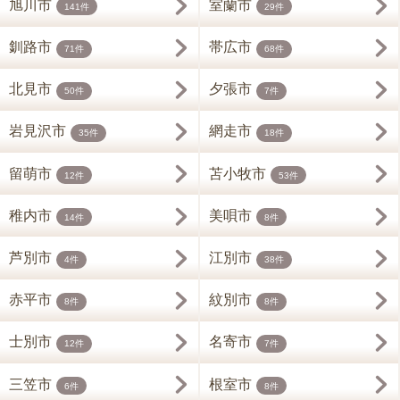
旭川市
室蘭市
141件
29件
釧路市
帯広市
71件
68件
北見市
夕張市
50件
7件
岩見沢市
網走市
35件
18件
留萌市
苫小牧市
12件
53件
稚内市
美唄市
14件
8件
芦別市
江別市
4件
38件
赤平市
紋別市
8件
8件
士別市
名寄市
12件
7件
三笠市
根室市
6件
8件