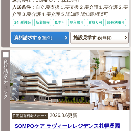
運営会社
：
SOMPOケア株式会社
入居条件
：
自立,要支援１,要支援２,要介護１,要介護２,要
介護３,要介護４,要介護５,認知症,認知症相談可
24h看護師
新着情報
見学可
即入居可
看取り可
終身利用可
資料請求する
施設見学する
(無料)
(無料)
資
料
請
求
チ
ェ
ッ
ク
2026.8.6更新
住宅型有料老人ホーム
SOMPOケア ラヴィーレレジデンス札幌桑園