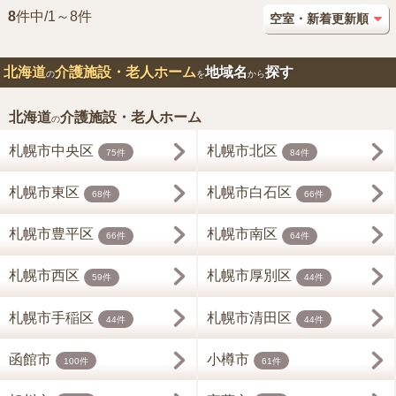
8
件中/1～8件
北海道
介護施設・老人ホーム
地域名
探す
の
を
から
北海道
介護施設・老人ホーム
の
札幌市中央区
札幌市北区
75件
84件
札幌市東区
札幌市白石区
68件
66件
札幌市豊平区
札幌市南区
66件
64件
札幌市西区
札幌市厚別区
59件
44件
札幌市手稲区
札幌市清田区
44件
44件
函館市
小樽市
100件
61件