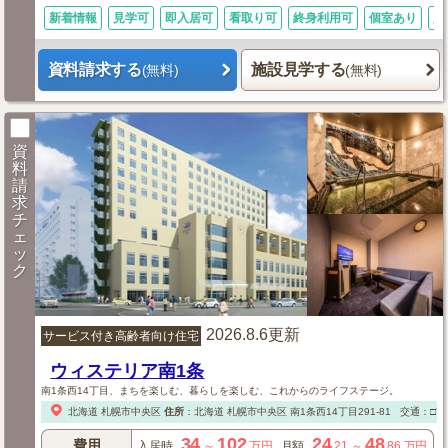
新着情報
見学可
即入居可
看取り可
終身利用可
個室あり
入
資料請求する
施設見学する
(無料)
(無料)
資
料
請
求
チ
ェ
ッ
ク
2026.8.6更新
サービス付き高齢者向け住宅
ウィステリア南1条
南1条西14丁目、まちを楽しむ、暮らしを楽しむ、これからのライフステージ。
北海道
札幌市中央区
住所
：
北海道
札幌市中央区
南1条西14丁目291-81
交通：□市
34
102
24
48
費用
入居時
～
万円
月額
.21
～
.86
万円