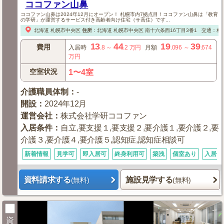
ココファン山鼻
ココファン山鼻は2024年12月にオープン！ 札幌市内7拠点目！ココファン山鼻は「教育
の学研」が運営するサービス付き高齢者向け住宅（サ高住）です...
北海道
札幌市中央区
住所
：
北海道
札幌市中央区
南十六条西16丁目3番1
交通：札
13
44
19
39
費用
入居時
.8
～
.2
万円
月額
.096
～
.674
万円
空室状況
1〜4室
介護職員体制
：
-
開設
：
2024年12月
運営会社
：
株式会社学研ココファン
入居条件
：
自立,要支援１,要支援２,要介護１,要介護２,要
介護３,要介護４,要介護５,認知症,認知症相談可
新着情報
見学可
即入居可
終身利用可
築浅
個室あり
入居金
資料請求する
施設見学する
(無料)
(無料)
資