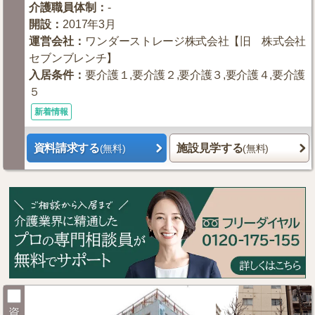
介護職員体制
：
-
開設
：
2017年3月
運営会社
：
ワンダーストレージ株式会社【旧 株式会社
セブンブレンチ】
入居条件
：
要介護１,要介護２,要介護３,要介護４,要介護
５
新着情報
資料請求する
施設見学する
(無料)
(無料)
資