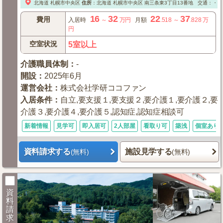
北海道
札幌市中央区
住所
：
北海道
札幌市中央区
南三条東3丁目13番地
交通：・地
16
32
22
37
費用
入居時
～
万円
月額
.518
～
.828
万
円
空室状況
5室以上
介護職員体制
：
-
開設
：
2025年6月
運営会社
：
株式会社学研ココファン
入居条件
：
自立,要支援１,要支援２,要介護１,要介護２,要
介護３,要介護４,要介護５,認知症,認知症相談可
新着情報
見学可
即入居可
2人部屋
看取り可
築浅
個室あり
資料請求する
施設見学する
(無料)
(無料)
資
料
請
求