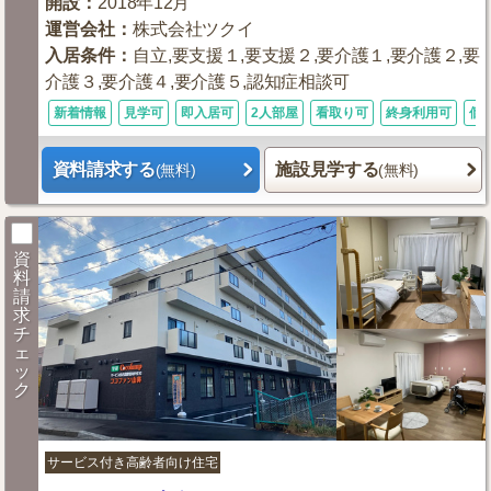
開設
：
2018年12月
運営会社
：
株式会社ツクイ
入居条件
：
自立,要支援１,要支援２,要介護１,要介護２,要
介護３,要介護４,要介護５,認知症相談可
新着情報
見学可
即入居可
2人部屋
看取り可
終身利用可
個
資料請求する
施設見学する
(無料)
(無料)
資
料
請
求
チ
ェ
ッ
ク
サービス付き高齢者向け住宅