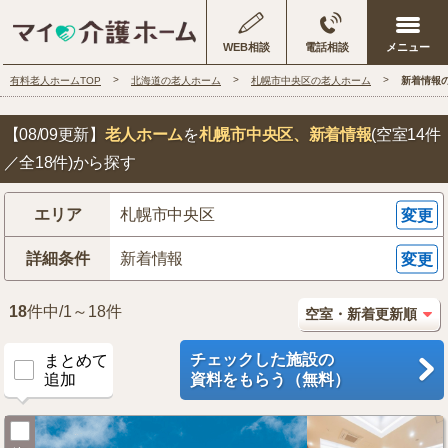
WEB相談
電話相談
有料老人ホームTOP
北海道の老人ホーム
札幌市中央区の老人ホーム
新着情報
【08/09更新】
老人ホーム
を
札幌市中央区
、新着情報
(空室14件
／全18件)から探す
エリア
札幌市中央区
変更
詳細条件
新着情報
変更
18
件中/1～18件
チェックした施設の
まとめて
追加
資料をもらう（無料）