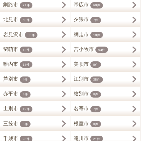
釧路市
帯広市
71件
68件
北見市
夕張市
50件
7件
岩見沢市
網走市
35件
18件
留萌市
苫小牧市
12件
53件
稚内市
美唄市
14件
8件
芦別市
江別市
4件
38件
赤平市
紋別市
8件
8件
士別市
名寄市
12件
7件
三笠市
根室市
6件
8件
千歳市
滝川市
23件
21件