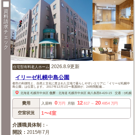
資
料
請
求
チ
ェ
ッ
ク
2026.8.9更新
住宅型有料老人ホーム
イリーゼ札幌中島公園
都市の利便性と、自然と文化に恵まれた立地で暮らしやすいエリアに「イリーゼ札幌中
島公園」は位置します。 2017年12月1日〜看護師が、24時間配備...
北海道
札幌市中央区
住所
：
北海道
札幌市中央区
南八条西6-420-15
交通：□札幌市
0
12
20
費用
入居時
万円
月額
.617
～
.4854
万円
空室状況
1〜4室
介護職員体制
：
-
開設
：
2015年7月