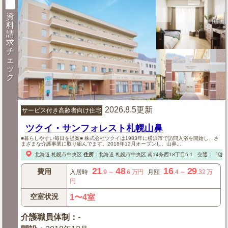
資
料
請
求
チ
ェ
ッ
ク
2026.8.5更新
サービス付き高齢者向け住宅
ツクイ・サンフォレスト札幌山鼻
■暮らしやすい毎日を提案■ 株式会社ツクイは1983年に横浜市で訪問入浴を開始し、さ
まざまな介護事業に取り組んでます。2018年12月オープンし、山鼻...
北海道
札幌市中央区
住所
：
北海道
札幌市中央区
南14条西18丁目5-1
交通：「啓明
21
48
16
29
費用
入居時
.9
～
.6
万円
月額
.4
～
.32
万
円
空室状況
1〜4室
介護職員体制
：
-