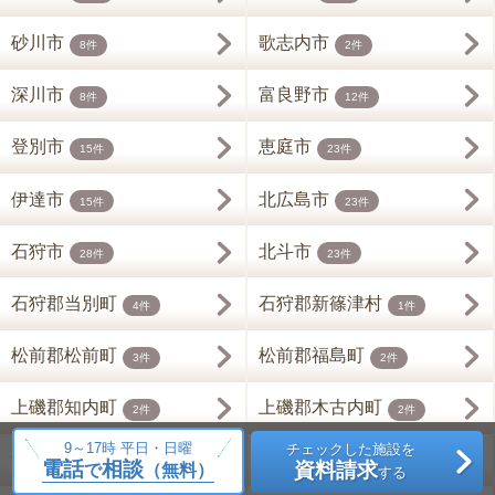
砂川市
歌志内市
8件
2件
深川市
富良野市
8件
12件
登別市
恵庭市
15件
23件
伊達市
北広島市
15件
23件
石狩市
北斗市
28件
23件
石狩郡当別町
石狩郡新篠津村
4件
1件
松前郡松前町
松前郡福島町
3件
2件
上磯郡知内町
上磯郡木古内町
2件
2件
9～17時 平日・日曜
チェックした施設を
亀田郡七飯町
茅部郡鹿部町
11件
2件
電話
相談
資料請求
で
（無料）
する