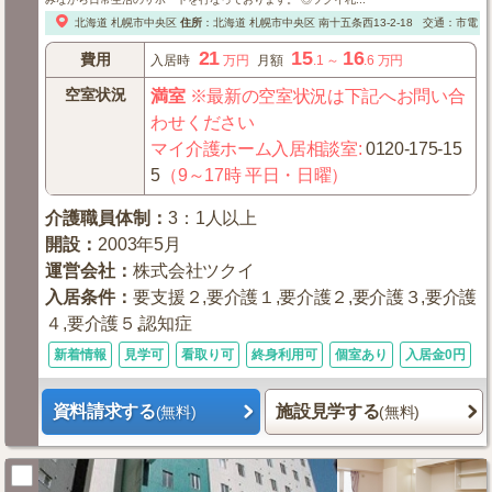
北海道
札幌市中央区
住所
：
北海道
札幌市中央区
南十五条西13-2-18
交通：市電「
21
15
16
費用
入居時
万円
月額
.1
～
.6
万円
空室状況
満室
※最新の空室状況は下記へお問い合
わせください
マイ介護ホーム入居相談室
:
0120-175-15
5
（9～17時 平日・日曜）
介護職員体制
：
3：1人以上
開設
：
2003年5月
運営会社
：
株式会社ツクイ
入居条件
：
要支援２,要介護１,要介護２,要介護３,要介護
４,要介護５,認知症
新着情報
見学可
看取り可
終身利用可
個室あり
入居金0円
資料請求する
施設見学する
(無料)
(無料)