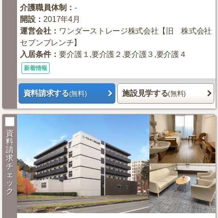
介護職員体制
：
-
開設
：
2017年4月
運営会社
：
ワンダーストレージ株式会社【旧 株式会社
セブンブレンチ】
入居条件
：
要介護１,要介護２,要介護３,要介護４
新着情報
資料請求する
施設見学する
(無料)
(無料)
資
料
請
求
チ
ェ
ッ
ク