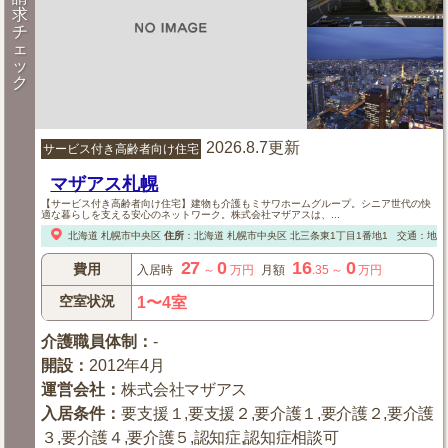
求
チ
ェ
ッ
ク
2026.8.7更新
サービス付き高齢者向け住宅
マザアス札幌
【サービス付き高齢者向け住宅】建物も介護もミサワホームグループ。シニア世代の快
適な暮らしを支える安心のネットワーク。株式会社マザアスは、...
北海道
札幌市中央区
住所
：
北海道
札幌市中央区
北三条東1丁目1番地1
交通：地下
27
0
16
0
費用
入居時
～
万円
月額
.35
～
万円
空室状況
1〜4室
介護職員体制
：
-
開設
：
2012年4月
運営会社
：
株式会社マザアス
入居条件
：
要支援１,要支援２,要介護１,要介護２,要介護
３,要介護４,要介護５,認知症,認知症相談可