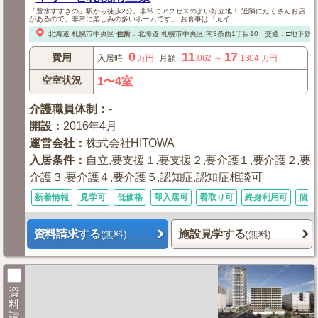
「豊水すすきの」駅から徒歩2分。非常にアクセスのよい好立地！ 近隣にたくさんお店
があるので、非常に楽しみの多いホームです。 お食事は「元イ...
北海道
札幌市中央区
住所
：
北海道
札幌市中央区
南3条西1丁目10
交通：□地下鉄
0
11
17
費用
入居時
万円
月額
.062
～
.1304
万円
空室状況
1〜4室
介護職員体制
：
-
開設
：
2016年4月
運営会社
：
株式会社HITOWA
入居条件
：
自立,要支援１,要支援２,要介護１,要介護２,要
介護３,要介護４,要介護５,認知症,認知症相談可
新着情報
見学可
低価格
即入居可
看取り可
終身利用可
個室
資料請求する
施設見学する
(無料)
(無料)
資
料
請