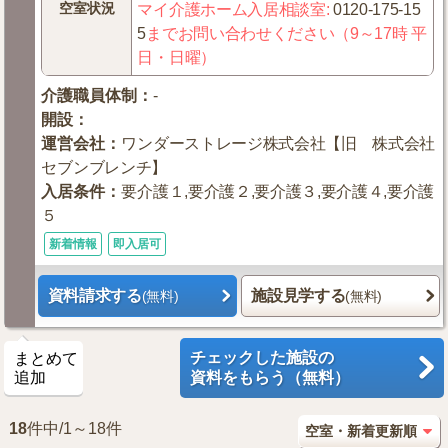
空室状況
マイ介護ホーム入居相談室
:
0120-175-15
5
までお問い合わせください（9～17時 平
日・日曜）
介護職員体制
：
-
開設
：
運営会社
：
ワンダーストレージ株式会社【旧 株式会社
セブンブレンチ】
入居条件
：
要介護１,要介護２,要介護３,要介護４,要介護
５
新着情報
即入居可
資料請求する
施設見学する
(無料)
(無料)
チェックした施設の
まとめて
追加
資料をもらう（無料）
18
件中/1～18件