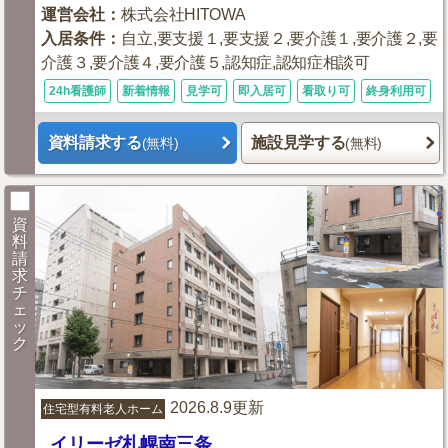
運営会社
：
株式会社HITOWA
入居条件
：
自立,要支援１,要支援２,要介護１,要介護２,要
介護３,要介護４,要介護５,認知症,認知症相談可
24h看護師
新着情報
見学可
即入居可
看取り可
終身利用可
資料請求する
施設見学する
(無料)
(無料)
資
料
請
求
チ
ェ
ッ
ク
2026.8.9更新
住宅型有料老人ホーム
イリーゼ札幌南三条