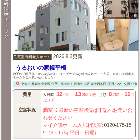
料
請
求
チ
ェ
ッ
ク
2026.8.3更新
住宅型有料老人ホーム
うるおいの家幌平橋
地下鉄「幌平橋」から徒歩3分！ リーズナブルな料金設定で、ご入居しやすい有料老人
ホームをご用意いたしました。
北海道
札幌市中央区
住所
：
北海道
札幌市中央区
南十四条西1丁目2-22
交通：□地
12
13
8
10
費用
入居時
.035
～
.355
万円
月額
.752
～
.0
72
万円
空室状況
満室
※最新の空室状況は下記へお問い合
わせください
マイ介護ホーム入居相談室
:
0120-175-15
5
（9～17時 平日・日曜）