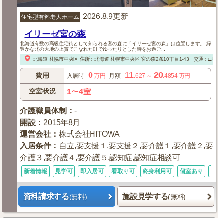
2026.8.9更新
住宅型有料老人ホーム
イリーゼ宮の森
北海道有数の高級住宅街として知られる宮の森に「イリーゼ宮の森」は位置します。 緑
豊かな北の大地の上質でこなれた町でゆったりとした時をお過ご...
北海道
札幌市中央区
住所
：
北海道
札幌市中央区
宮の森2条10丁目1-43
交通：□地
0
11
20
費用
入居時
万円
月額
.627
～
.4854
万円
空室状況
1〜4室
介護職員体制
：
-
開設
：
2015年8月
運営会社
：
株式会社HITOWA
入居条件
：
自立,要支援１,要支援２,要介護１,要介護２,要
介護３,要介護４,要介護５,認知症,認知症相談可
新着情報
見学可
即入居可
看取り可
終身利用可
個室あり
入
資料請求する
施設見学する
(無料)
(無料)