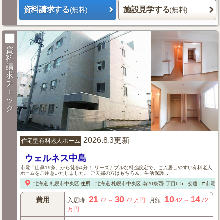
資料請求する
施設見学する
(無料)
(無料)
資
料
請
求
チ
ェ
ッ
ク
2026.8.3更新
住宅型有料老人ホーム
ウェルネス中島
市電「山鼻19条」から徒歩4分！ リーズナブルな料金設定で、ご入居しやすい有料老人
ホームをご用意いたしました。 ご夫婦の方はもちろん、生活保護...
北海道
札幌市中央区
住所
：
北海道
札幌市中央区
南20条西6丁目6-5
交通：□市電「
21
30
10
14
費用
入居時
.72
～
.72
万円
月額
.42
～
.72
万円