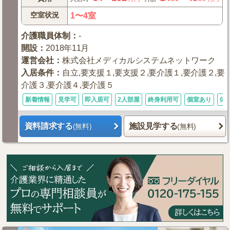
空室状況
1〜4室
介護職員体制
：
-
開設
：
2018年11月
運営会社
：
株式会社メディカルシステムネットワーク
入居条件
：
自立,要支援１,要支援２,要介護１,要介護２,要
介護３,要介護４,要介護５
新着情報
見学可
即入居可
2人部屋
終身利用可
個室あり
体
資料請求する
施設見学する
(無料)
(無料)