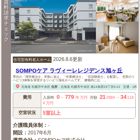
資
料
請
求
チ
ェ
ッ
ク
2026.8.6更新
住宅型有料老人ホーム
SOMPOケア ラヴィーレレジデンス旭ヶ丘
専任の「理学療法士」常勤に加え、「作業療法士」「言語聴覚士」を配置し、充実のリ
ハビリ3体制を実現するリハビリ強化ホームです。 建物内には、...
北海道
札幌市中央区
住所
：
北海道
札幌市中央区
南14条西18丁目6-22
交通：□札幌
0
779
21
34
費用
入居時
～
.76
万円
月額
.0584
～
.118
4
万円
空室状況
5室以上
介護職員体制
：
-
開設
：
2017年6月