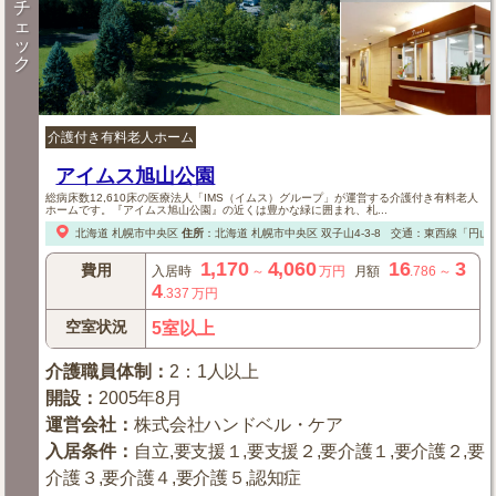
チ
ェ
ッ
ク
介護付き有料老人ホーム
アイムス旭山公園
総病床数12,610床の医療法人「IMS（イムス）グループ」が運営する介護付き有料老人
ホームです。『アイムス旭山公園』の近くは豊かな緑に囲まれ、札...
北海道
札幌市中央区
住所
：
北海道
札幌市中央区
双子山4-3-8
交通：東西線「円山公
1,170
4,060
16
3
費用
入居時
～
万円
月額
.786
～
4
.337
万円
空室状況
5室以上
介護職員体制
：
2：1人以上
開設
：
2005年8月
運営会社
：
株式会社ハンドベル・ケア
入居条件
：
自立,要支援１,要支援２,要介護１,要介護２,要
介護３,要介護４,要介護５,認知症