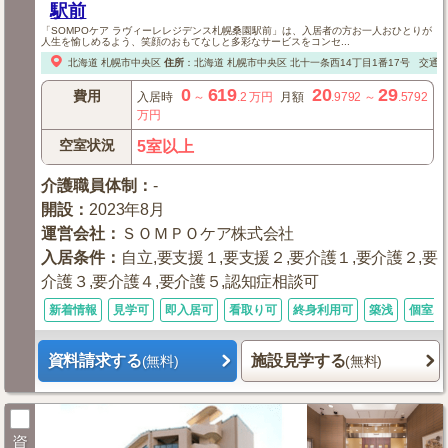
駅前
「SOMPOケア ラヴィーレレジデンス札幌桑園駅前」は、入居者の方お一人おひとりが
人生を愉しめるよう、笑顔のおもてなしと多彩なサービスをコンセ...
北海道
札幌市中央区
住所
：
北海道
札幌市中央区
北十一条西14丁目1番17号
交通
0
619
20
29
費用
入居時
～
.2
万円
月額
.9792
～
.5792
万円
空室状況
5室以上
介護職員体制
：
-
開設
：
2023年8月
運営会社
：
ＳＯＭＰＯケア株式会社
入居条件
：
自立,要支援１,要支援２,要介護１,要介護２,要
介護３,要介護４,要介護５,認知症相談可
新着情報
見学可
即入居可
看取り可
終身利用可
築浅
個室あ
資料請求する
施設見学する
(無料)
(無料)
資