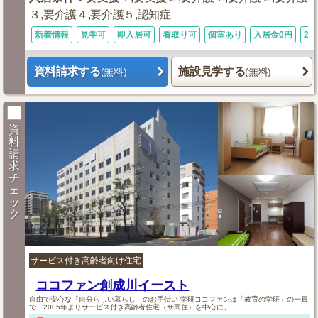
３,要介護４,要介護５,認知症
新着情報
見学可
即入居可
看取り可
個室あり
入居金0円
24
資料請求する
施設見学する
(無料)
(無料)
資
料
請
求
チ
ェ
ッ
ク
サービス付き高齢者向け住宅
ココファン創成川イースト
自由で安心な「自分らしい暮らし」のお手伝い 学研ココファンは「教育の学研」の一員
で、2005年よりサービス付き高齢者住宅（サ高住）を中心に、...