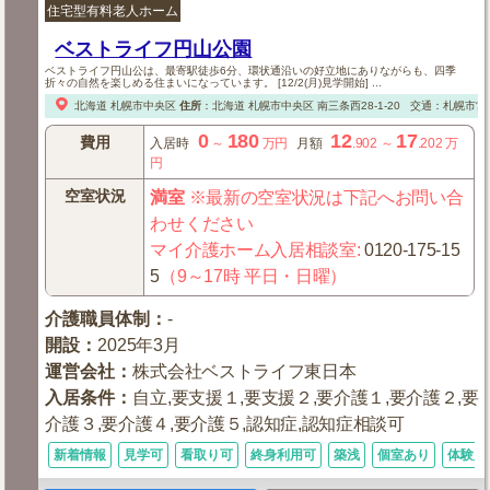
住宅型有料老人ホーム
ベストライフ円山公園
ベストライフ円山公は、最寄駅徒歩6分、環状通沿いの好立地にありながらも、四季
折々の自然を楽しめる住まいになっています。 [12/2(月)見学開始] ...
北海道
札幌市中央区
住所
：
北海道
札幌市中央区
南三条西28-1-20
交通：札幌市営
0
180
12
17
費用
入居時
～
万円
月額
.902
～
.202
万
円
空室状況
満室
※最新の空室状況は下記へお問い合
わせください
マイ介護ホーム入居相談室
:
0120-175-15
5
（9～17時 平日・日曜）
介護職員体制
：
-
開設
：
2025年3月
運営会社
：
株式会社ベストライフ東日本
入居条件
：
自立,要支援１,要支援２,要介護１,要介護２,要
介護３,要介護４,要介護５,認知症,認知症相談可
新着情報
見学可
看取り可
終身利用可
築浅
個室あり
体験入