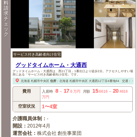
料
請
求
チ
ェ
ッ
ク
サービス付き高齢者向け住宅
グッドタイムホーム・大通西
グッドタイムホーム・大通西は、西11丁目」1番出口より徒歩2分。アクセスしやすい場
所にある「サービス付き高齢者向け住宅」です。
北海道
札幌市中央区
住所
：
北海道
札幌市中央区
大通西12丁目4番地64
交通：・地
8
17
15
20
費用
入居時
～
.6
万円
月額
.6616
～
.4616
万円
空室状況
1〜4室
介護職員体制
：
-
開設
：
2012年4月
運営会社
：
株式会社 創生事業団