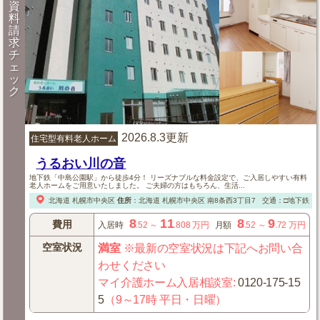
資
料
請
求
チ
ェ
ッ
ク
2026.8.3更新
住宅型有料老人ホーム
うるおい川の音
地下鉄「中島公園駅」から徒歩4分！ リーズナブルな料金設定で、ご入居しやすい有料
老人ホームをご用意いたしました。 ご夫婦の方はもちろん、生活...
北海道
札幌市中央区
住所
：
北海道
札幌市中央区
南8条西3丁目7
交通：□地下鉄「
8
11
8
9
費用
入居時
.52
～
.808
万円
月額
.52
～
.72
万円
空室状況
満室
※最新の空室状況は下記へお問い合
わせください
マイ介護ホーム入居相談室
:
0120-175-15
5
（9～17時 平日・日曜）