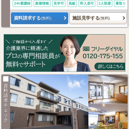
24h看護師
新着情報
見学可
高級
即入居可
2人部屋
看取り
資料請求する
施設見学する
(無料)
(無料)
資
料
請
求
チ
ェ
ッ
ク