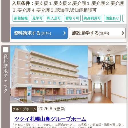
入居条件
：
要支援１,要支援２,要介護１,要介護２,要介護
３,要介護４,要介護５,認知症,認知症相談可
新着情報
見学可
即入居可
看取り可
終身利用可
個室あり
体
資料請求する
施設見学する
(無料)
(無料)
資
料
請
求
チ
ェ
ッ
ク
2026.8.5更新
グループホーム
ツクイ札幌山鼻グループホーム
「ともに・楽しく・すこやかに」 の理念のもとに、お客様・ご家族様・職員が共に楽し
みながら日常生活のサポートを行なっております。 ◎ツクイ札...