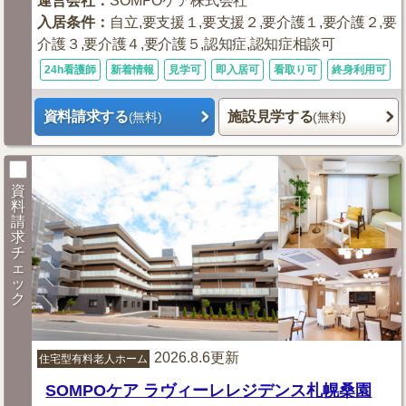
運営会社
：
SOMPOケア株式会社
入居条件
：
自立,要支援１,要支援２,要介護１,要介護２,要
介護３,要介護４,要介護５,認知症,認知症相談可
24h看護師
新着情報
見学可
即入居可
看取り可
終身利用可
資料請求する
施設見学する
(無料)
(無料)
資
料
請
求
チ
ェ
ッ
ク
2026.8.6更新
住宅型有料老人ホーム
SOMPOケア ラヴィーレレジデンス札幌桑園