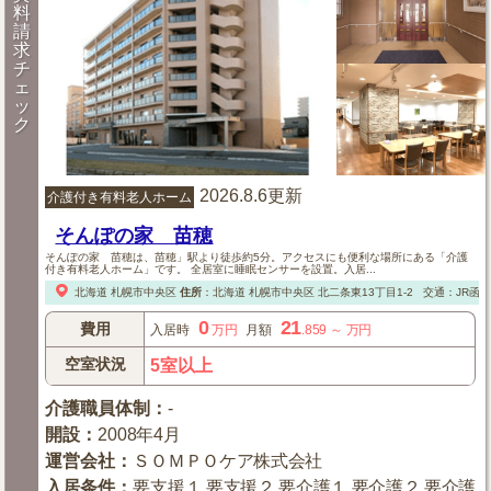
料
請
求
チ
ェ
ッ
ク
2026.8.6更新
介護付き有料老人ホーム
そんぽの家 苗穂
そんぽの家 苗穂は、苗穂」駅より徒歩約5分。アクセスにも便利な場所にある「介護
付き有料老人ホーム」です。 全居室に睡眠センサーを設置。入居...
北海道
札幌市中央区
住所
：
北海道
札幌市中央区
北二条東13丁目1-2
交通：JR函
0
21
費用
入居時
万円
月額
.859
～
万円
空室状況
5室以上
介護職員体制
：
-
開設
：
2008年4月
運営会社
：
ＳＯＭＰＯケア株式会社
入居条件
：
要支援１,要支援２,要介護１,要介護２,要介護