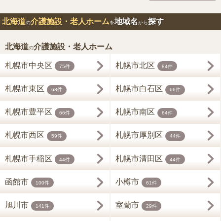
北海道
介護施設・老人ホーム
地域名
探す
の
を
から
北海道
介護施設・老人ホーム
の
札幌市中央区
札幌市北区
75件
84件
札幌市東区
札幌市白石区
68件
66件
札幌市豊平区
札幌市南区
66件
64件
札幌市西区
札幌市厚別区
59件
44件
札幌市手稲区
札幌市清田区
44件
44件
函館市
小樽市
100件
61件
旭川市
室蘭市
141件
29件