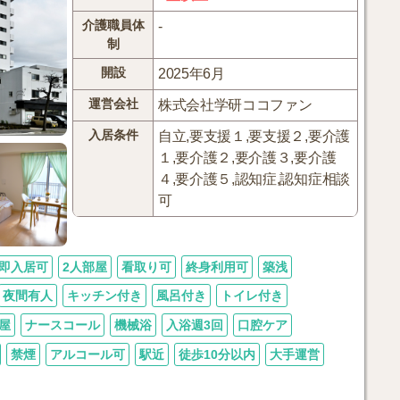
介護職員体
-
制
開設
2025年6月
運営会社
株式会社学研ココファン
入居条件
自立,要支援１,要支援２,要介護
１,要介護２,要介護３,要介護
４,要介護５,認知症,認知症相談
可
即入居可
2人部屋
看取り可
終身利用可
築浅
夜間有人
キッチン付き
風呂付き
トイレ付き
屋
ナースコール
機械浴
入浴週3回
口腔ケア
禁煙
アルコール可
駅近
徒歩10分以内
大手運営