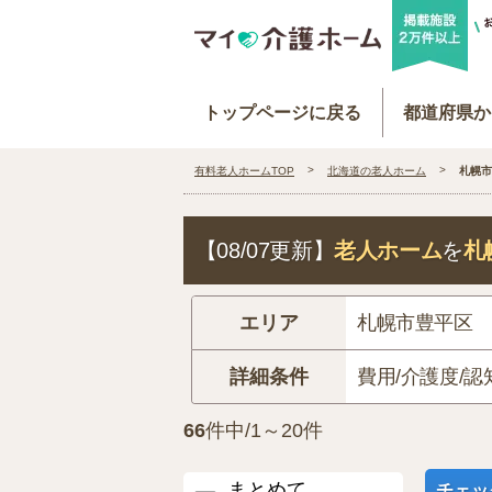
トップページに戻る
都道府県か
有料老人ホームTOP
北海道の老人ホーム
札幌市
【08/07更新】
老人ホーム
を
札
エリア
札幌市豊平区
詳細条件
費用/介護度/認
66
件中/1～20件
まとめて
チェッ