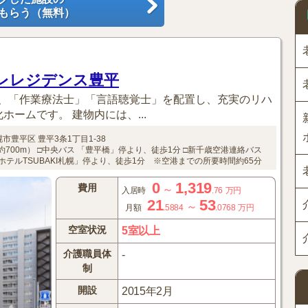
もらう（無料）
ーレレジデンス豊平
、「作業療法士」「言語聴覚士」を配置し、充実のリハ
ームです。 建物内には、...
幌市豊平区
豊平3条1丁目1-38
700m）
□中央バス 「豊平橋」停より、徒歩1分
□新千歳空港連絡バス
テルTSUBAKI札幌」停より、徒歩1分 ※空港までの所要時間約65分
0
1,319
費用
～
入居時
.76
万円
21
53
～
月額
.5884
.0768
万円
空室状況
5室以上
介護職員体
-
制
開設
2015年2月