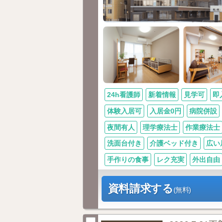
24h看護師
新着情報
見学可
即
体験入居可
入居金0円
病院併設
夜間有人
理学療法士
作業療法士
洗面台付き
介護ベッド付き
広い
手作りの食事
レク充実
外出自由
資料請求する
(無料)