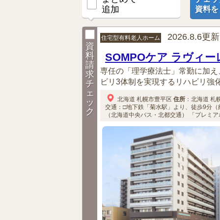
追加
資料を
2026.8.6更新
住宅型有料老人ホーム
資
料
SOMPOケア ラヴィ
請
専任の「理学療法士」常勤に加え
求
ビリ3体制を実現するリハビリ強化ホ
チ
ェ
北海道
札幌市豊平区
住所
：
北海道
札
ッ
交通：□地下鉄「菊水駅」より、徒歩9分（約
ク
（北海道中央バス・北都交通）
「プレミアホ