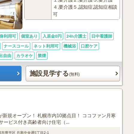
４,要介護５,認知症,認知症相談
可
身利用可
個室あり
入居金0円
24h介護士
日中看護師
ナースコール
ネット利用可
機械浴
口腔ケア
出自由
カラオケ
禁煙
施設見学する
(無料)
が新規オープン！ 札幌市内10拠点目！ ココファン月寒
ービス付き高齢者向け住宅（...
幌市豊平区
月寒中央通5丁目2-1