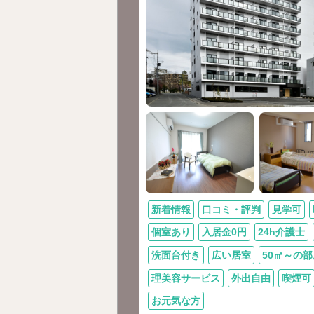
新着情報
口コミ・評判
見学可
個室あり
入居金0円
24h介護士
洗面台付き
広い居室
50㎡～の部
理美容サービス
外出自由
喫煙可
お元気な方