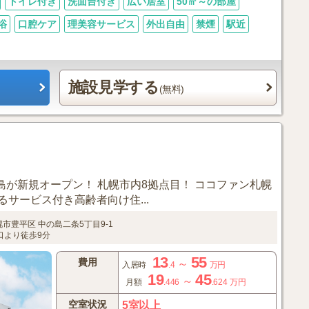
トイレ付き
洗面台付き
広い居室
50㎡～の部屋
浴
口腔ケア
理美容サービス
外出自由
禁煙
駅近
施設見学する
(無料)
の島が新規オープン！ 札幌市内8拠点目！ ココファン札幌
サービス付き高齢者向け住...
幌市豊平区
中の島二条5丁目9-1
口より徒歩9分
13
55
費用
～
入居時
.4
万円
19
45
～
月額
.446
.624
万円
空室状況
5室以上