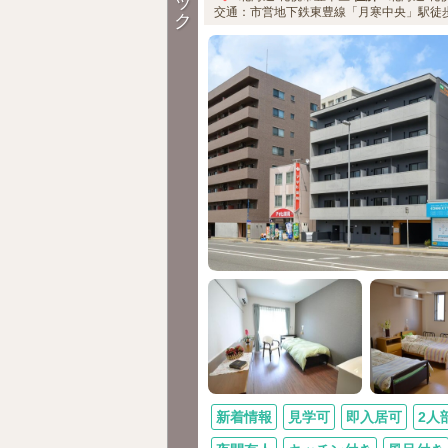
ッ
交通：市営地下鉄東豊線「月寒中央」駅徒
ク
新着情報
見学可
即入居可
2人