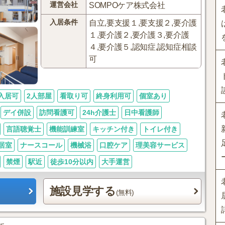
運営会社
SOMPOケア株式会社
入居条件
自立,要支援１,要支援２,要介護
１,要介護２,要介護３,要介護
４,要介護５,認知症,認知症相談
可
入居可
2人部屋
看取り可
終身利用可
個室あり
デイ併設
訪問看護可
24h介護士
日中看護師
言語聴覚士
機能訓練室
キッチン付き
トイレ付き
居室
ナースコール
機械浴
口腔ケア
理美容サービス
禁煙
駅近
徒歩10分以内
大手運営
施設見学する
(無料)