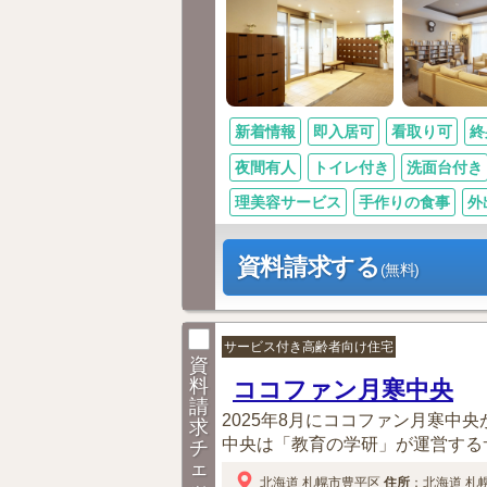
新着情報
即入居可
看取り可
終
夜間有人
トイレ付き
洗面台付き
理美容サービス
手作りの食事
外
資料請求する
(無料)
サービス付き高齢者向け住宅
資
料
ココファン月寒中央
請
2025年8月にココファン月寒中央
求
中央は「教育の学研」が運営するサ
チ
ェ
北海道
札幌市豊平区
住所
：
北海道
札