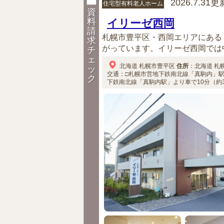
2026.7.31更
住宅型有料老人ホーム
資
料
イリーゼ西岡
請
札幌市豊平区・西岡エリアにある
求
がっています。イリーゼ西岡では中
チ
ェ
北海道
札幌市豊平区
住所
：
北海道
札
ッ
交通：□札幌市営地下鉄南北線「真駒内」駅よ
ク
下鉄南北線「真駒内駅」より車で10分（約3.