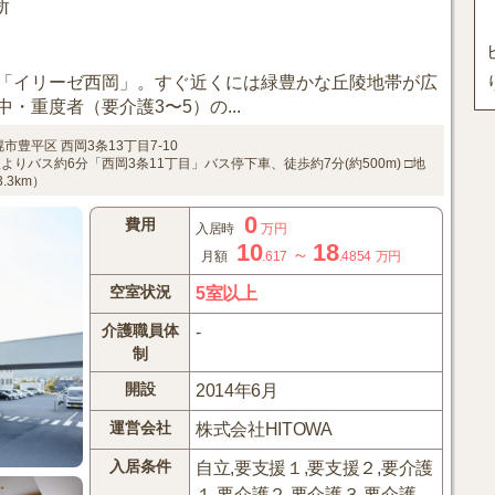
新
「イリーゼ西岡」。すぐ近くには緑豊かな丘陵地帯が広
・重度者（要介護3〜5）の...
幌市豊平区
西岡3条13丁目7-10
りバス約6分「西岡3条11丁目」バス停下車、徒歩約7分(約500m)
□地
3km）
0
費用
入居時
万円
10
18
～
月額
.617
.4854
万円
空室状況
5室以上
介護職員体
-
制
開設
2014年6月
運営会社
株式会社HITOWA
入居条件
自立,要支援１,要支援２,要介護
１,要介護２,要介護３,要介護