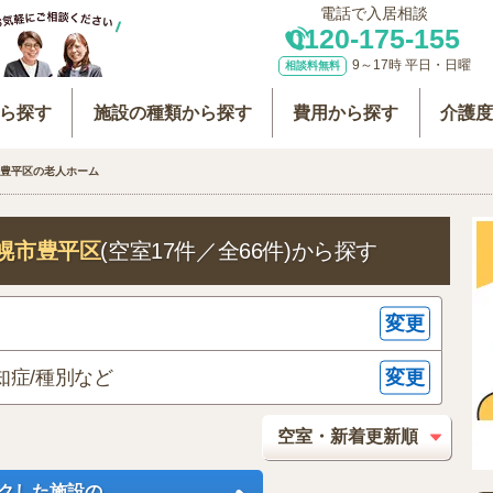
電話で入居相談
0120-175-155
9～17時 平日・日曜
相談料無料
ら探す
施設の種類から探す
費用から探す
介護
豊平区の老人ホーム
幌市豊平区
(空室17件／全66件)
から探す
変更
変更
知症/種別など
クした施設の