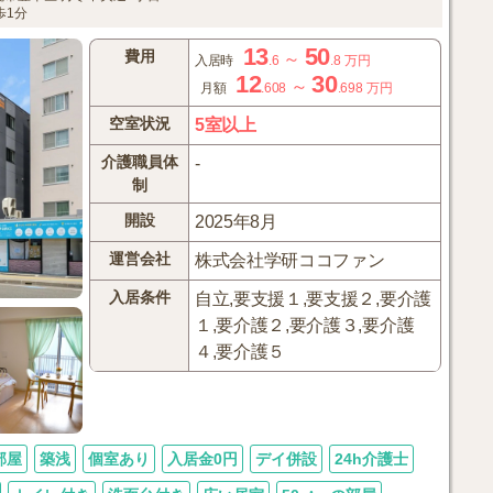
歩1分
13
50
費用
～
入居時
.6
.8
万円
12
30
～
月額
.608
.698
万円
空室状況
5室以上
介護職員体
-
制
開設
2025年8月
運営会社
株式会社学研ココファン
入居条件
自立,要支援１,要支援２,要介護
１,要介護２,要介護３,要介護
４,要介護５
部屋
築浅
個室あり
入居金0円
デイ併設
24h介護士