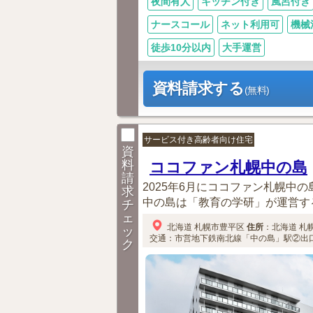
夜間有人
キッチン付き
風呂付き
ナースコール
ネット利用可
機械
徒歩10分以内
大手運営
資料請求する
(無料)
サービス付き高齢者向け住宅
資
料
ココファン札幌中の島
請
2025年6月にココファン札幌中
求
中の島は「教育の学研」が運営する
チ
ェ
北海道
札幌市豊平区
住所
：
北海道
札
ッ
交通：市営地下鉄南北線「中の島」駅②出
ク