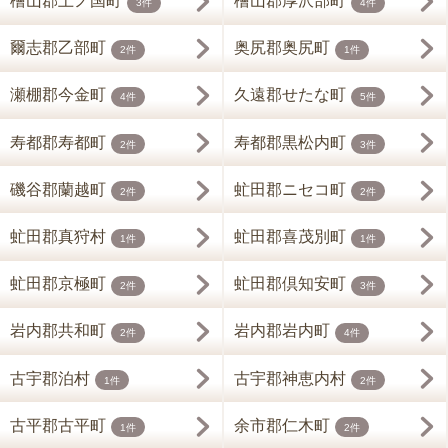
檜山郡上ノ国町
檜山郡厚沢部町
3件
4件
爾志郡乙部町
奥尻郡奥尻町
2件
1件
瀬棚郡今金町
久遠郡せたな町
4件
5件
寿都郡寿都町
寿都郡黒松内町
2件
3件
磯谷郡蘭越町
虻田郡ニセコ町
2件
2件
虻田郡真狩村
虻田郡喜茂別町
1件
1件
虻田郡京極町
虻田郡倶知安町
2件
3件
岩内郡共和町
岩内郡岩内町
2件
4件
古宇郡泊村
古宇郡神恵内村
1件
2件
古平郡古平町
余市郡仁木町
1件
2件