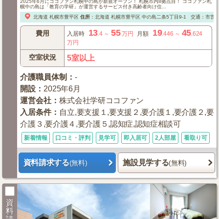
2025年6月にココファン札幌中の島が新規オープン！ 札幌市内8拠点目！ ココファン札
幌中の島は「教育の学研」が運営するサービス付き高齢者向け住...
北海道
札幌市豊平区
住所
：
北海道
札幌市豊平区
中の島二条5丁目9-1
交通：市営
13
55
19
45
費用
入居時
.4
～
万円
月額
.446
～
.624
万円
空室状況
5室以上
介護職員体制
：
-
開設
：
2025年6月
運営会社
：
株式会社学研ココファン
入居条件
：
自立,要支援１,要支援２,要介護１,要介護２,要
介護３,要介護４,要介護５,認知症,認知症相談可
新着情報
口コミ・評判
見学可
即入居可
2人部屋
看取り可
資料請求する
施設見学する
(無料)
(無料)
資
料