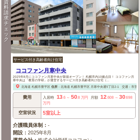
資
料
請
求
チ
ェ
ッ
ク
サービス付き高齢者向け住宅
ココファン月寒中央
2025年8月にココファン月寒中央が新規オープン！ 札幌市内10拠点目！ ココファン月
寒中央は「教育の学研」が運営するサービス付き高齢者向け住宅（...
北海道
札幌市豊平区
住所
：
北海道
札幌市豊平区
月寒中央通5丁目2-1
交通：市営
13
50
12
30
費用
入居時
.6
～
.8
万円
月額
.608
～
.698
万円
空室状況
5室以上
介護職員体制
：
-
開設
：
2025年8月