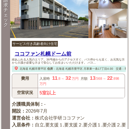
請
求
チ
ェ
ッ
ク
サービス付き高齢者向け住宅
ココファン札幌ドーム前
緑あふれる人気のエリア。36号線からのアクセスすぐ、バス停からも近く、お元気な方
から介護が必要な方まで安心してお住まいいただけます。 バス...
北海道
札幌市豊平区
住所
：
北海道
札幌市豊平区
月寒東一条17丁目4-30
交通：市営
11
32
13
22
費用
入居時
.8
～
万円
月額
.568
～
.898
万円
空室状況
5室以上
介護職員体制
：
-
開設
：
2026年7月
運営会社
：
株式会社学研ココファン
入居条件
：
自立,要支援１,要支援２,要介護１,要介護２,要