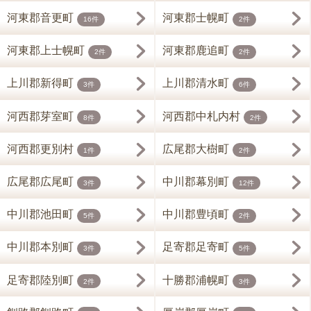
河東郡音更町
河東郡士幌町
16件
2件
河東郡上士幌町
河東郡鹿追町
2件
2件
上川郡新得町
上川郡清水町
3件
6件
河西郡芽室町
河西郡中札内村
8件
2件
河西郡更別村
広尾郡大樹町
1件
2件
広尾郡広尾町
中川郡幕別町
3件
12件
中川郡池田町
中川郡豊頃町
5件
2件
中川郡本別町
足寄郡足寄町
3件
5件
足寄郡陸別町
十勝郡浦幌町
2件
3件