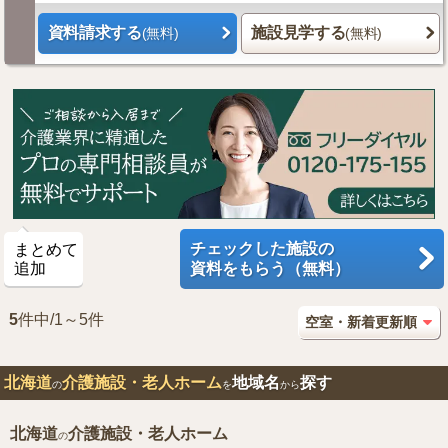
資料請求する
施設見学する
(無料)
(無料)
チェックした施設の
まとめて
追加
資料をもらう（無料）
5
件中/1～5件
北海道
介護施設・老人ホーム
地域名
探す
の
を
から
北海道
介護施設・老人ホーム
の