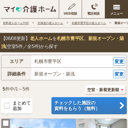
WEB相談
電話相談
有料老人ホームTOP
北海道の老人ホーム
札幌市豊平区の老人ホーム
新規オー
【08/08更新】
老人ホーム
を
札幌市豊平区
、新規オープン・築
浅
(空室5件／全5件)から探す
エリア
札幌市豊平区
変更
詳細条件
新規オープン・築浅
変更
5
件中/1～5件
チェックした施設の
まとめて
追加
資料をもらう（無料）