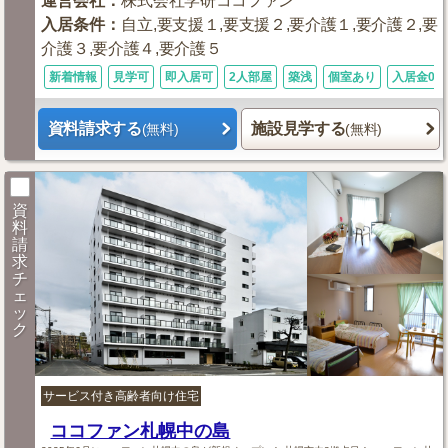
運営会社
：
株式会社学研ココファン
入居条件
：
自立,要支援１,要支援２,要介護１,要介護２,要
介護３,要介護４,要介護５
新着情報
見学可
即入居可
2人部屋
築浅
個室あり
入居金0円
資料請求する
施設見学する
(無料)
(無料)
資
料
請
求
チ
ェ
ッ
ク
サービス付き高齢者向け住宅
ココファン札幌中の島