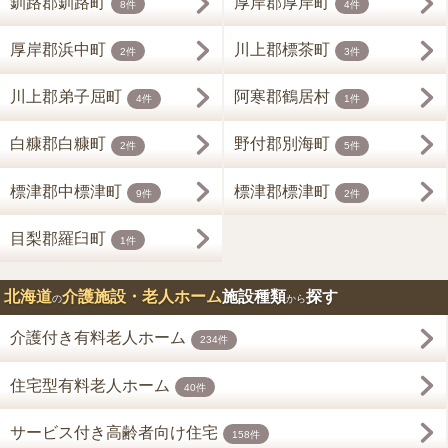
釧路郡釧路町
厚岸郡厚岸町
8件
4件
厚岸郡浜中町
川上郡標茶町
2件
3件
川上郡弟子屈町
阿寒郡鶴居村
4件
1件
白糠郡白糠町
野付郡別海町
2件
5件
標津郡中標津町
標津郡標津町
9件
2件
目梨郡羅臼町
1件
北海道
介護施設・老人ホーム
施設種類
探す
の
から
介護付き有料老人ホーム
234件
住宅型有料老人ホーム
40件
サービス付き高齢者向け住宅
158件