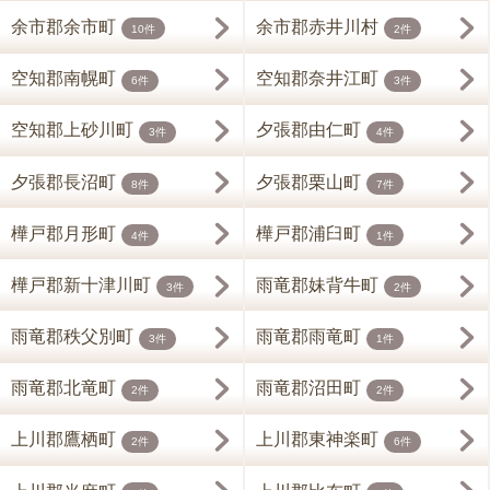
余市郡余市町
余市郡赤井川村
10件
2件
空知郡南幌町
空知郡奈井江町
6件
3件
空知郡上砂川町
夕張郡由仁町
3件
4件
夕張郡長沼町
夕張郡栗山町
8件
7件
樺戸郡月形町
樺戸郡浦臼町
4件
1件
樺戸郡新十津川町
雨竜郡妹背牛町
3件
2件
雨竜郡秩父別町
雨竜郡雨竜町
3件
1件
雨竜郡北竜町
雨竜郡沼田町
2件
2件
上川郡鷹栖町
上川郡東神楽町
2件
6件