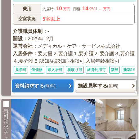
10
14
費用
入居時
万円
月額
.9501
～
万円
空室状況
5室以上
介護職員体制
：
-
開設
：
2025年12月
運営会社
：
メディカル・ケア・サービス株式会社
入居条件
：
要支援２,要介護１,要介護２,要介護３,要介護
４,要介護５,認知症,認知症相談可,入居年齢相談可
見学可
低価格
即入居可
看取り可
終身利用可
築浅
新築1年
資料請求する
施設見学する
(無料)
(無料)
資
料
請
求
チ
ェ