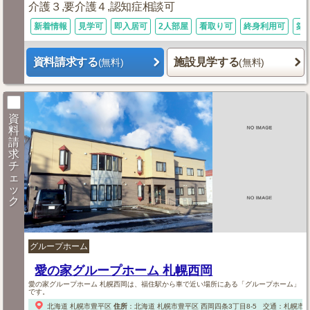
介護３,要介護４,認知症相談可
新着情報
見学可
即入居可
2人部屋
看取り可
終身利用可
築
資料請求する
施設見学する
(無料)
(無料)
資
料
請
求
チ
ェ
ッ
ク
グループホーム
愛の家グループホーム 札幌西岡
愛の家グループホーム 札幌西岡は、福住駅から車で近い場所にある「グループホーム」
です。
北海道
札幌市豊平区
住所
：
北海道
札幌市豊平区
西岡四条3丁目8-5
交通：札幌市営