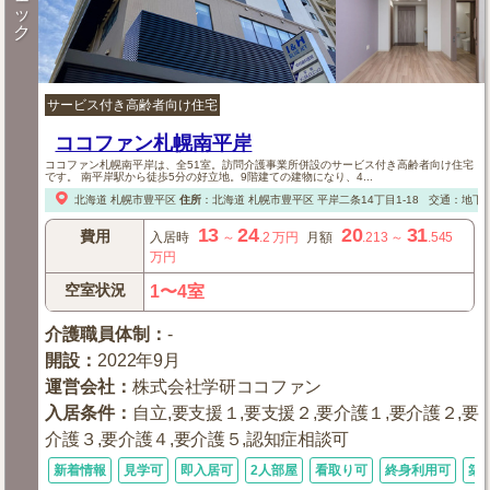
ッ
ク
サービス付き高齢者向け住宅
ココファン札幌南平岸
ココファン札幌南平岸は、全51室。訪問介護事業所併設のサービス付き高齢者向け住宅
です。 南平岸駅から徒歩5分の好立地。9階建ての建物になり、4...
北海道
札幌市豊平区
住所
：
北海道
札幌市豊平区
平岸二条14丁目1-18
交通：地下
13
24
20
31
費用
入居時
～
.2
万円
月額
.213
～
.545
万円
空室状況
1〜4室
介護職員体制
：
-
開設
：
2022年9月
運営会社
：
株式会社学研ココファン
入居条件
：
自立,要支援１,要支援２,要介護１,要介護２,要
介護３,要介護４,要介護５,認知症相談可
新着情報
見学可
即入居可
2人部屋
看取り可
終身利用可
築