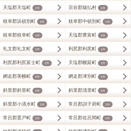
天塩郡天塩町
宗谷郡猿払村
2件
1件
枝幸郡浜頓別町
枝幸郡中頓別町
3件
1件
枝幸郡枝幸町
天塩郡豊富町
2件
3件
礼文郡礼文町
利尻郡利尻町
1件
1件
利尻郡利尻富士町
天塩郡幌延町
2件
1件
網走郡美幌町
網走郡津別町
6件
2件
斜里郡斜里町
斜里郡清里町
5件
2件
斜里郡小清水町
常呂郡訓子府町
2件
2件
常呂郡置戸町
常呂郡佐呂間町
2件
4件