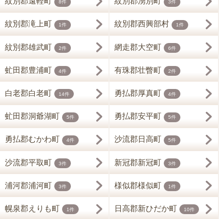
紋別郡遠軽町
紋別郡湧別町
8件
3件
紋別郡滝上町
紋別郡西興部村
1件
1件
紋別郡雄武町
網走郡大空町
2件
6件
虻田郡豊浦町
有珠郡壮瞥町
4件
2件
白老郡白老町
勇払郡厚真町
14件
4件
虻田郡洞爺湖町
勇払郡安平町
5件
5件
勇払郡むかわ町
沙流郡日高町
4件
5件
沙流郡平取町
新冠郡新冠町
3件
3件
浦河郡浦河町
様似郡様似町
3件
1件
幌泉郡えりも町
日高郡新ひだか町
1件
10件