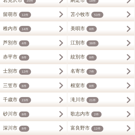
岩見沢市
網走市
35件
18件
留萌市
苫小牧市
12件
53件
稚内市
美唄市
14件
8件
芦別市
江別市
4件
38件
赤平市
紋別市
8件
8件
士別市
名寄市
12件
7件
三笠市
根室市
6件
8件
千歳市
滝川市
23件
21件
砂川市
歌志内市
8件
2件
深川市
富良野市
8件
12件