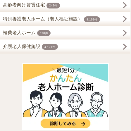
高齢者向け賃貸住宅
242件
特別養護老人ホーム（老人福祉施設）
8,191件
軽費老人ホーム
478件
介護老人保健施設
4,121件