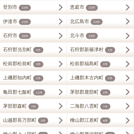
登別市
恵庭市
15件
23件
伊達市
北広島市
15件
23件
石狩市
北斗市
28件
23件
石狩郡当別町
石狩郡新篠津村
4件
1件
松前郡松前町
松前郡福島町
3件
2件
上磯郡知内町
上磯郡木古内町
2件
2件
亀田郡七飯町
茅部郡鹿部町
11件
2件
茅部郡森町
二海郡八雲町
7件
7件
山越郡長万部町
檜山郡江差町
2件
4件