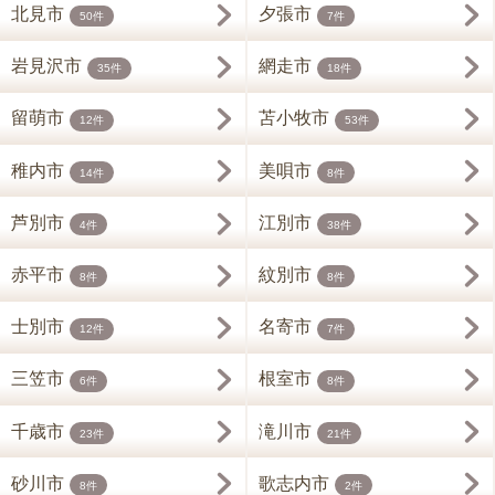
北見市
夕張市
50件
7件
岩見沢市
網走市
35件
18件
留萌市
苫小牧市
12件
53件
稚内市
美唄市
14件
8件
芦別市
江別市
4件
38件
赤平市
紋別市
8件
8件
士別市
名寄市
12件
7件
三笠市
根室市
6件
8件
千歳市
滝川市
23件
21件
砂川市
歌志内市
8件
2件