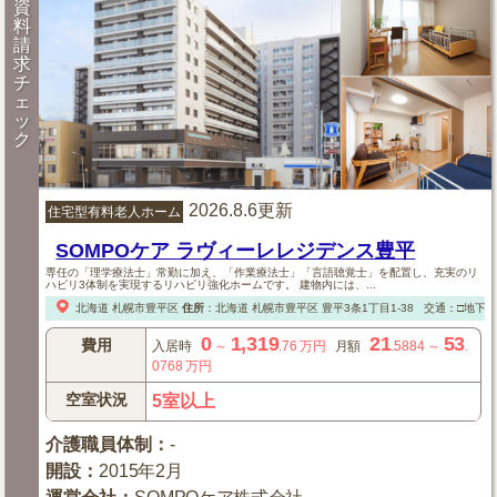
資
料
請
求
チ
ェ
ッ
ク
2026.8.6更新
住宅型有料老人ホーム
SOMPOケア ラヴィーレレジデンス豊平
専任の「理学療法士」常勤に加え、「作業療法士」「言語聴覚士」を配置し、充実のリ
ハビリ3体制を実現するリハビリ強化ホームです。 建物内には、...
北海道
札幌市豊平区
住所
：
北海道
札幌市豊平区
豊平3条1丁目1-38
交通：□地下鉄
0
1,319
21
53
費用
入居時
～
.76
万円
月額
.5884
～
.
0768
万円
空室状況
5室以上
介護職員体制
：
-
開設
：
2015年2月