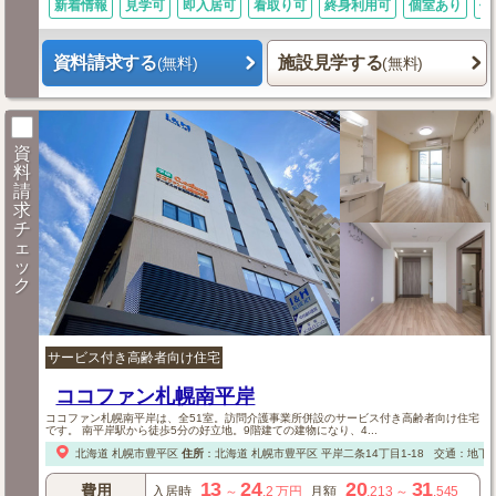
新着情報
見学可
即入居可
看取り可
終身利用可
個室あり
体
資料請求する
施設見学する
(無料)
(無料)
資
料
請
求
チ
ェ
ッ
ク
サービス付き高齢者向け住宅
ココファン札幌南平岸
ココファン札幌南平岸は、全51室。訪問介護事業所併設のサービス付き高齢者向け住宅
です。 南平岸駅から徒歩5分の好立地。9階建ての建物になり、4...
北海道
札幌市豊平区
住所
：
北海道
札幌市豊平区
平岸二条14丁目1-18
交通：地下
13
24
20
31
費用
入居時
～
.2
万円
月額
.213
～
.545