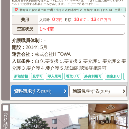
札幌市豊平区の閑静な住宅エリアにある「イリーゼ月寒」！近くにはスポーツや文化イ
ベントで使用する札幌ドームがあります。 イリーゼ月寒では中・...
北海道
札幌市豊平区
住所
：
北海道
札幌市豊平区
月寒西1条10丁目5-13
交通：【電
0
10
13
費用
入居時
万円
月額
.617
～
.917
万円
空室状況
1〜4室
介護職員体制
：
-
開設
：
2014年5月
運営会社
：
株式会社HITOWA
入居条件
：
自立,要支援１,要支援２,要介護１,要介護２,要
介護３,要介護４,要介護５,認知症,認知症相談可
新着情報
見学可
即入居可
看取り可
終身利用可
個室あり
入
資料請求する
施設見学する
(無料)
(無料)
資
料
請