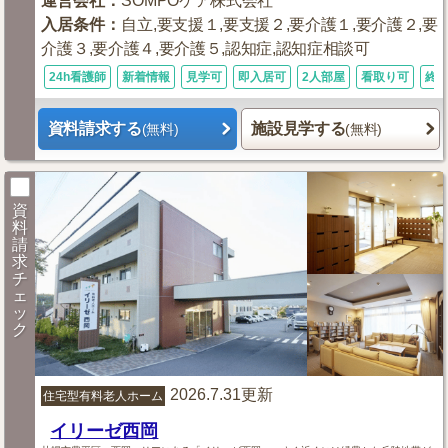
運営会社
：
SOMPOケア株式会社
入居条件
：
自立,要支援１,要支援２,要介護１,要介護２,要
介護３,要介護４,要介護５,認知症,認知症相談可
24h看護師
新着情報
見学可
即入居可
2人部屋
看取り可
終
資料請求する
施設見学する
(無料)
(無料)
資
料
請
求
チ
ェ
ッ
ク
2026.7.31更新
住宅型有料老人ホーム
イリーゼ西岡