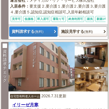
運営会社
：
メディカル・ケア・サービス株式会社
入居条件
：
要支援２,要介護１,要介護２,要介護３,要介護
４,要介護５,認知症,認知症相談可,入居年齢相談可
見学可
低価格
即入居可
看取り可
終身利用可
築浅
新築1年
資料請求する
施設見学する
(無料)
(無料)
資
料
請
求
チ
ェ
ッ
ク
2026.7.31更新
住宅型有料老人ホーム
イリーゼ月寒