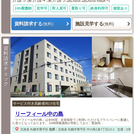
24h看護師
見学可
即入居可
看取り可
終身利用可
個室あり
資料請求する
施設見学する
(無料)
(無料)
資
料
請
求
チ
ェ
ッ
ク
サービス付き高齢者向け住宅
リーフィール中の島
「リーフィール中の島」は全69室、全室個室でご利用いただけるプライバシーに配慮し
た造りとなっております。 24時間看護師が常駐しており、緊急時...
北海道
札幌市豊平区
住所
：
北海道
札幌市豊平区
中の島1条7丁目12-1
交通：□市