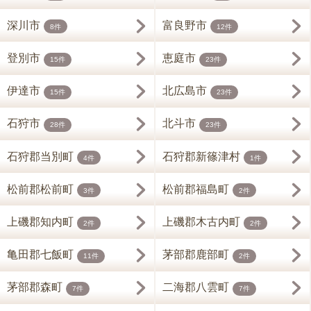
深川市
富良野市
8件
12件
登別市
恵庭市
15件
23件
伊達市
北広島市
15件
23件
石狩市
北斗市
28件
23件
石狩郡当別町
石狩郡新篠津村
4件
1件
松前郡松前町
松前郡福島町
3件
2件
上磯郡知内町
上磯郡木古内町
2件
2件
亀田郡七飯町
茅部郡鹿部町
11件
2件
茅部郡森町
二海郡八雲町
7件
7件