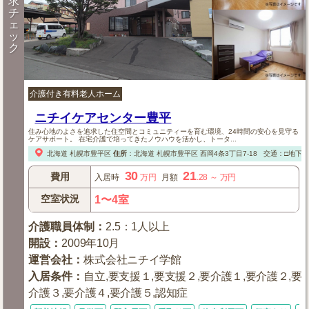
求
チ
ェ
ッ
ク
介護付き有料老人ホーム
ニチイケアセンター豊平
住み心地のよさを追求した住空間とコミュニティーを育む環境、24時間の安心を見守る
ケアサポート。 在宅介護で培ってきたノウハウを活かし、トータ...
北海道
札幌市豊平区
住所
：
北海道
札幌市豊平区
西岡4条3丁目7-18
交通：□地下
30
21
費用
入居時
万円
月額
.28
～
万円
空室状況
1〜4室
介護職員体制
：
2.5：1人以上
開設
：
2009年10月
運営会社
：
株式会社ニチイ学館
入居条件
：
自立,要支援１,要支援２,要介護１,要介護２,要
介護３,要介護４,要介護５,認知症