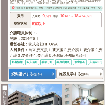
札幌市豊平区・西岡エリアにある「イリーゼ西岡」。すぐ近くには緑豊かな丘陵地帯が
広がっています。イリーゼ西岡では中・重度者（要介護3〜5）の...
北海道
札幌市豊平区
住所
：
北海道
札幌市豊平区
西岡3条13丁目7-10
交通：□札幌
0
10
18
費用
入居時
万円
月額
.617
～
.4854
万円
空室状況
5室以上
介護職員体制
：
-
開設
：
2014年6月
運営会社
：
株式会社HITOWA
入居条件
：
自立,要支援１,要支援２,要介護１,要介護２,要
介護３,要介護４,要介護５,認知症,認知症相談可
新着情報
即入居可
看取り可
終身利用可
個室あり
入居金0円
資料請求する
施設見学する
(無料)
(無料)
資
料
請