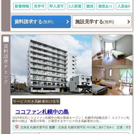
新着情報
見学可
即入居可
2人部屋
築浅
個室あり
入居金0円
資料請求する
施設見学する
(無料)
(無料)
資
料
請
求
チ
ェ
ッ
ク
サービス付き高齢者向け住宅
ココファン札幌中の島
2025年6月にココファン札幌中の島が新規オープン！ 札幌市内8拠点目！ ココファン札
幌中の島は「教育の学研」が運営するサービス付き高齢者向け住...
北海道
札幌市豊平区
住所
：
北海道
札幌市豊平区
中の島二条5丁目9-1
交通：市営