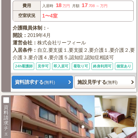
18
17
費用
入居時
万円
月額
.708
～
万円
空室状況
1〜4室
介護職員体制
：
-
開設
：
2019年4月
運営会社
：
株式会社リーフィール
入居条件
：
自立,要支援１,要支援２,要介護１,要介護２,要
介護３,要介護４,要介護５,認知症,認知症相談可
24h看護師
見学可
即入居可
看取り可
終身利用可
個室あり
資料請求する
施設見学する
(無料)
(無料)
資
料
請
求
チ
ェ