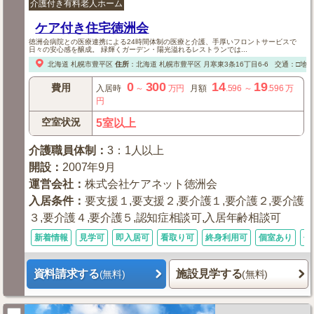
介護付き有料老人ホーム
ケア付き住宅徳洲会
徳洲会病院との医療連携による24時間体制の医療と介護、手厚いフロントサービスで
日々の安心感を醸成。 緑輝くガーデン・陽光溢れるレストランでは...
北海道
札幌市豊平区
住所
：
北海道
札幌市豊平区
月寒東3条16丁目6-6
交通：□地下
0
300
14
19
費用
入居時
～
万円
月額
.596
～
.596
万
円
空室状況
5室以上
介護職員体制
：
3：1人以上
開設
：
2007年9月
運営会社
：
株式会社ケアネット徳洲会
入居条件
：
要支援１,要支援２,要介護１,要介護２,要介護
３,要介護４,要介護５,認知症相談可,入居年齢相談可
新着情報
見学可
即入居可
看取り可
終身利用可
個室あり
体
資料請求する
施設見学する
(無料)
(無料)