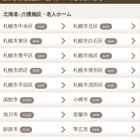
北海道
介護施設・老人ホーム
の
札幌市中央区
札幌市北区
75件
84件
札幌市東区
札幌市白石区
68件
66件
札幌市豊平区
札幌市南区
66件
64件
札幌市西区
札幌市厚別区
59件
44件
札幌市手稲区
札幌市清田区
44件
44件
函館市
小樽市
100件
61件
旭川市
室蘭市
141件
29件
釧路市
帯広市
71件
68件