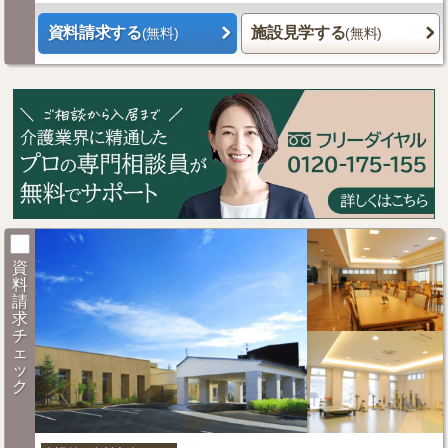
資料請求する
施設見学する
(無料)
(無料)
資
料
請
求
チ
ェ
ッ
ク