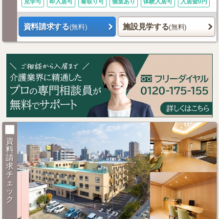
見学可
即入居可
看取り可
個室あり
体験入居可
入居金0円
資料請求する
施設見学する
(無料)
(無料)
資
料
請
求
チ
ェ
ッ
ク