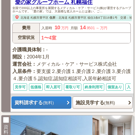
愛の家グループホーム 札幌福住
全国で200以上の事業所を展開するメディカル・ケア・サービス(株)が運営するグループ
ホームです。「愛の家」では、大規模な老人ホームとは違い、ご...
北海道
札幌市豊平区
住所
：
北海道
札幌市豊平区
福住3条8丁目16番1号
交通：地下
10
14
費用
入居時
万円
月額
.9501
～
万円
空室状況
1〜4室
介護職員体制
：
-
開設
：
2004年1月
運営会社
：
メディカル・ケア・サービス株式会社
入居条件
：
要支援２,要介護１,要介護２,要介護３,要介護
４,要介護５,認知症,認知症相談可,入居年齢相談可
見学可
低価格
即入居可
看取り可
終身利用可
個室あり
入居
資料請求する
施設見学する
(無料)
(無料)
資
料