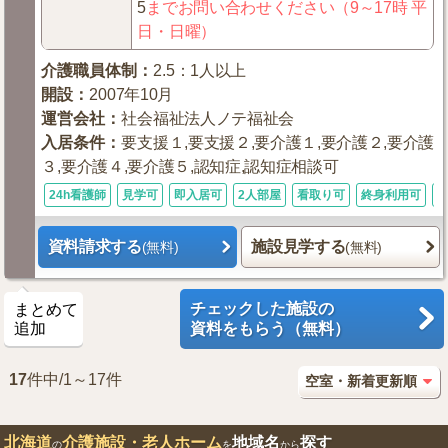
5
までお問い合わせください（9～17時 平
日・日曜）
介護職員体制
：
2.5：1人以上
開設
：
2007年10月
運営会社
：
社会福祉法人ノテ福祉会
入居条件
：
要支援１,要支援２,要介護１,要介護２,要介護
３,要介護４,要介護５,認知症,認知症相談可
24h看護師
見学可
即入居可
2人部屋
看取り可
終身利用可
資料請求する
施設見学する
(無料)
(無料)
チェックした施設の
まとめて
追加
資料をもらう（無料）
17
件中/1～17件
北海道
介護施設・老人ホーム
地域名
探す
の
を
から