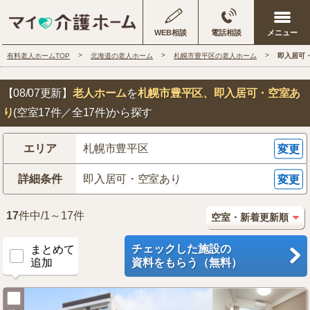
WEB相談
電話相談
有料老人ホームTOP
北海道の老人ホーム
札幌市豊平区の老人ホーム
即入居可
【08/07更新】
老人ホーム
を
札幌市豊平区
、即入居可・空室あ
り
(空室17件／全17件)から探す
エリア
札幌市豊平区
変更
詳細条件
即入居可・空室あり
変更
17
件中/1～17件
チェックした施設の
まとめて
追加
資料をもらう（無料）