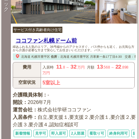
ッ
ク
サービス付き高齢者向け住宅
ココファン札幌ドーム前
緑あふれる人気のエリア。36号線からのアクセスすぐ、バス停からも近く、お元気な方
から介護が必要な方まで安心してお住まいいただけます。 バス...
北海道
札幌市豊平区
住所
：
北海道
札幌市豊平区
月寒東一条17丁目4-30
交通：市営
11
32
13
22
費用
入居時
.8
～
万円
月額
.568
～
.898
万円
空室状況
5室以上
介護職員体制
：
-
開設
：
2026年7月
運営会社
：
株式会社学研ココファン
入居条件
：
自立,要支援１,要支援２,要介護１,要介護２,要
介護３,要介護４,認知症相談可
新着情報
見学可
即入居可
2人部屋
看取り可
終身利用可
築