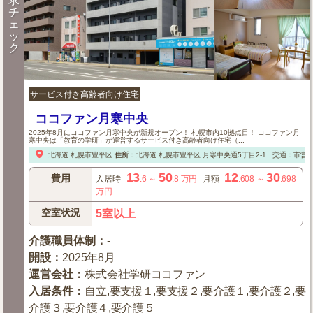
求
チ
ェ
ッ
ク
サービス付き高齢者向け住宅
ココファン月寒中央
2025年8月にココファン月寒中央が新規オープン！ 札幌市内10拠点目！ ココファン月
寒中央は「教育の学研」が運営するサービス付き高齢者向け住宅（...
北海道
札幌市豊平区
住所
：
北海道
札幌市豊平区
月寒中央通5丁目2-1
交通：市営
13
50
12
30
費用
入居時
.6
～
.8
万円
月額
.608
～
.698
万円
空室状況
5室以上
介護職員体制
：
-
開設
：
2025年8月
運営会社
：
株式会社学研ココファン
入居条件
：
自立,要支援１,要支援２,要介護１,要介護２,要
介護３,要介護４,要介護５