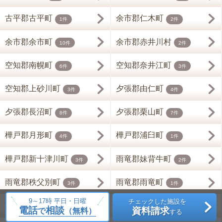
古平郡古平町
余市郡仁木町
1件
2件
余市郡余市町
余市郡赤井川村
10件
2件
空知郡南幌町
空知郡奈井江町
6件
3件
空知郡上砂川町
夕張郡由仁町
3件
4件
夕張郡長沼町
夕張郡栗山町
8件
7件
樺戸郡月形町
樺戸郡浦臼町
4件
1件
樺戸郡新十津川町
雨竜郡妹背牛町
3件
2件
雨竜郡秩父別町
雨竜郡雨竜町
3件
1件
9～17時 平日・日曜
チェックした施設を
雨竜郡北竜町
雨竜郡沼田町
2件
2件
電話
相談
資料請求
で
（無料）
する