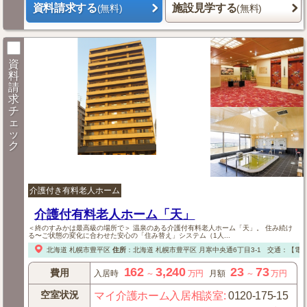
資料請求する
施設見学する
(無料)
(無料)
資
料
請
求
チ
ェ
ッ
ク
介護付き有料老人ホーム
介護付有料老人ホーム「天」
＜終のすみかは最高級の場所で＞ 温泉のある介護付有料老人ホーム「天」。 住み続け
る〜ご状態の変化に合わせた安心の「住み替え」システム（1人...
北海道
札幌市豊平区
住所
：
北海道
札幌市豊平区
月寒中央通6丁目3-1
交通：【電
162
3,240
23
73
費用
入居時
～
万円
月額
～
万円
空室状況
マイ介護ホーム入居相談室
:
0120-175-15