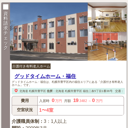
資
料
請
求
チ
ェ
ッ
ク
介護付き有料老人ホーム
グッドタイムホーム・福住
グッドタイムホーム・福住は、札幌市豊平区内の福住エリアにある「介護付き有料老人
ホーム」です。
北海道
札幌市豊平区
住所
：
北海道
札幌市豊平区
福住二条5丁目1番36号
交通：【
0
19
0
費用
入居時
万円
月額
.3482
～
万円
空室状況
1〜4室
介護職員体制
：
3：1人以上