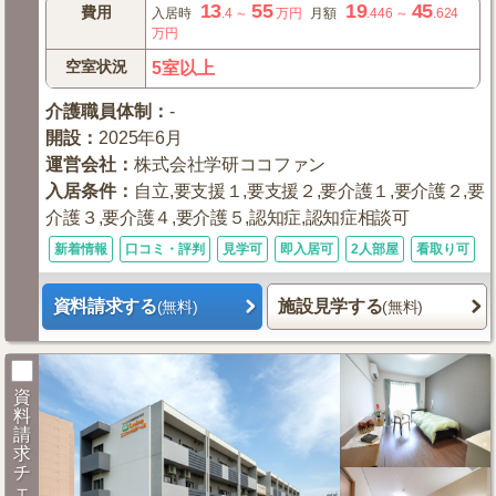
13
55
19
45
費用
入居時
.4
～
万円
月額
.446
～
.624
万円
空室状況
5室以上
介護職員体制
：
-
開設
：
2025年6月
運営会社
：
株式会社学研ココファン
入居条件
：
自立,要支援１,要支援２,要介護１,要介護２,要
介護３,要介護４,要介護５,認知症,認知症相談可
新着情報
口コミ・評判
見学可
即入居可
2人部屋
看取り可
資料請求する
施設見学する
(無料)
(無料)
資
料
請
求
チ
ェ