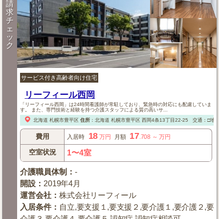
請
求
チ
ェ
ッ
ク
サービス付き高齢者向け住宅
リーフィール西岡
「リーフィール西岡」は24時間看護師が常駐しており、緊急時の対応にも配慮していま
す。 また、専門技術と経験を持つ介護スタッフによる質の高いサ...
北海道
札幌市豊平区
住所
：
北海道
札幌市豊平区
西岡4条13丁目22-25
交通：□地
18
17
費用
入居時
万円
月額
.708
～
万円
空室状況
1〜4室
介護職員体制
：
-
開設
：
2019年4月
運営会社
：
株式会社リーフィール
入居条件
：
自立,要支援１,要支援２,要介護１,要介護２,要
介護３,要介護４,要介護５,認知症,認知症相談可