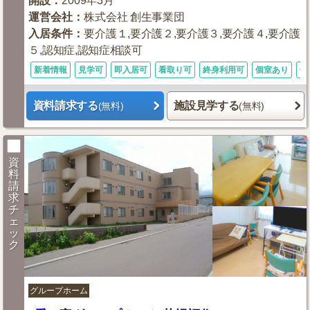
開設
：
2009年3月
運営会社
：
株式会社 創生事業団
入居条件
：
要介護１,要介護２,要介護３,要介護４,要介護
５,認知症,認知症相談可
新着情報
見学可
即入居可
看取り可
終身利用可
個室あり
体
資料請求する
施設見学する
(無料)
(無料)
資
料
請
求
チ
ェ
ッ
ク
グループホーム