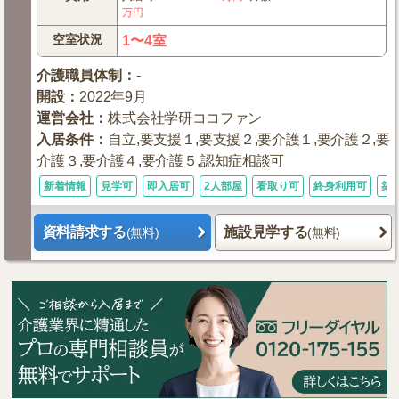
万円
空室状況
1〜4室
介護職員体制
：
-
開設
：
2022年9月
運営会社
：
株式会社学研ココファン
入居条件
：
自立,要支援１,要支援２,要介護１,要介護２,要
介護３,要介護４,要介護５,認知症相談可
新着情報
見学可
即入居可
2人部屋
看取り可
終身利用可
築
資料請求する
施設見学する
(無料)
(無料)