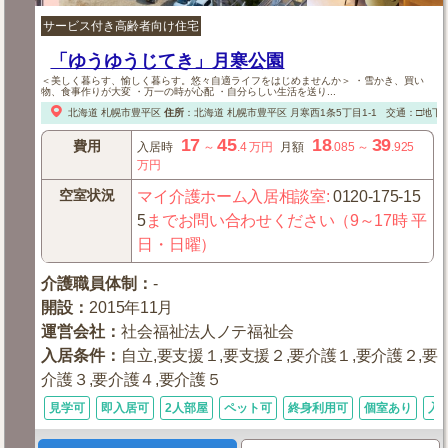
サービス付き高齢者向け住宅
「ゆうゆうじてき」月寒公園
＜美しく暮らす、愉しく暮らす。悠々自適ライフをはじめませんか＞ ・雪かき、買い
物、食事作りが大変 ・万一の時が心配 ・自分らしい生活を送り...
北海道
札幌市豊平区
住所
：
北海道
札幌市豊平区
月寒西1条5丁目1-1
交通：□地下
17
45
18
39
費用
入居時
～
.4
万円
月額
.085
～
.925
万円
空室状況
マイ介護ホーム入居相談室
:
0120-175-15
5
までお問い合わせください（9～17時 平
日・日曜）
介護職員体制
：
-
開設
：
2015年11月
運営会社
：
社会福祉法人ノテ福祉会
入居条件
：
自立,要支援１,要支援２,要介護１,要介護２,要
介護３,要介護４,要介護５
見学可
即入居可
2人部屋
ペット可
終身利用可
個室あり
入