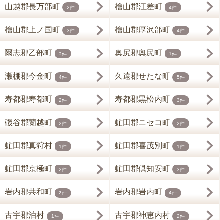
山越郡長万部町
檜山郡江差町
2件
4件
檜山郡上ノ国町
檜山郡厚沢部町
3件
4件
爾志郡乙部町
奥尻郡奥尻町
2件
1件
瀬棚郡今金町
久遠郡せたな町
4件
5件
寿都郡寿都町
寿都郡黒松内町
2件
3件
磯谷郡蘭越町
虻田郡ニセコ町
2件
2件
虻田郡真狩村
虻田郡喜茂別町
1件
1件
虻田郡京極町
虻田郡倶知安町
2件
3件
岩内郡共和町
岩内郡岩内町
2件
4件
古宇郡泊村
古宇郡神恵内村
1件
2件