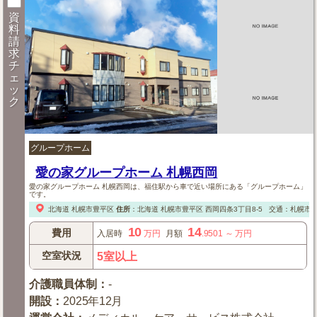
資
料
請
求
チ
ェ
ッ
ク
グループホーム
愛の家グループホーム 札幌西岡
愛の家グループホーム 札幌西岡は、福住駅から車で近い場所にある「グループホーム」
です。
北海道
札幌市豊平区
住所
：
北海道
札幌市豊平区
西岡四条3丁目8-5
交通：札幌市営
10
14
費用
入居時
万円
月額
.9501
～
万円
空室状況
5室以上
介護職員体制
：
-
開設
：
2025年12月