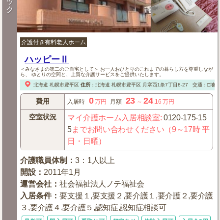
ッ
ク
介護付き有料老人ホーム
ハッピーⅡ
＜みなさまの第二のご自宅として＞ お一人おひとりのこれまでの暮らし方を尊重しなが
ら、 ゆとりの空間と、上質な介護サービスをご提供いたします。
北海道
札幌市豊平区
住所
：
北海道
札幌市豊平区
月寒西1条7丁目8-27
交通：□地
0
23
24
費用
入居時
万円
月額
～
.16
万円
空室状況
マイ介護ホーム入居相談室
:
0120-175-15
5
までお問い合わせください（9～17時 平
日・日曜）
介護職員体制
：
3：1人以上
開設
：
2011年1月
運営会社
：
社会福祉法人ノテ福祉会
入居条件
：
要支援１,要支援２,要介護１,要介護２,要介護
３,要介護４,要介護５,認知症,認知症相談可