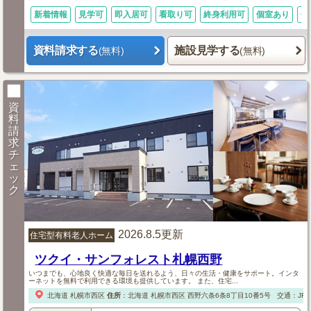
新着情報
見学可
即入居可
看取り可
終身利用可
個室あり
体
資料請求する
施設見学する
(無料)
(無料)
資
料
請
求
チ
ェ
ッ
ク
2026.8.5更新
住宅型有料老人ホーム
ツクイ・サンフォレスト札幌西野
いつまでも、心地良く快適な毎日を送れるよう、日々の生活・健康をサポート。インタ
ーネットを無料で利用できる環境も提供しています。 また、住宅...
北海道
札幌市西区
住所
：
北海道
札幌市西区
西野六条6条8丁目10番5号
交通：JR