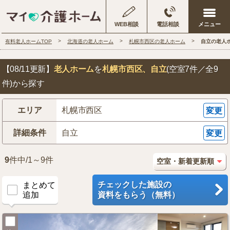
WEB相談
電話相談
有料老人ホームTOP
北海道の老人ホーム
札幌市西区の老人ホーム
自立の老人
【08/11更新】
老人ホーム
を
札幌市西区
、自立
(空室7件／全9
件)から探す
エリア
札幌市西区
変更
詳細条件
自立
変更
9
件中/1～9件
チェックした施設の
まとめて
追加
資料をもらう（無料）