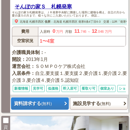
そんぽの家Ｓ 札幌発寒
そんぽの家Ｓ札幌発寒は、ＪＲ発寒中央駅に隣接した場所に建物を構え、自立の方から
要介護５の方まで、様々な方にご入居いただいております。 併設...
北海道
札幌市西区
住所
：
北海道
札幌市西区
発寒6条4丁目6-3
交通：□JR「発寒中
0
11
12
費用
入居時
万円
月額
.746
～
.046
万円
空室状況
1〜4室
介護職員体制
：
-
開設
：
2013年1月
運営会社
：
ＳＯＭＰＯケア株式会社
入居条件
：
自立,要支援１,要支援２,要介護１,要介護２,要
介護３,要介護４,要介護５,認知症
新着情報
見学可
低価格
即入居可
看取り可
個室あり
ショー
資料請求する
施設見学する
(無料)
(無料)
資