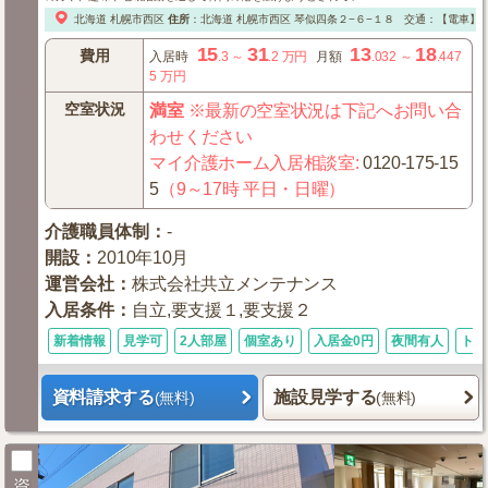
北海道
札幌市西区
住所
：
北海道
札幌市西区
琴似四条２−６−１８
交通：【電車】
15
31
13
18
費用
入居時
.3
～
.2
万円
月額
.032
～
.447
5
万円
空室状況
満室
※最新の空室状況は下記へお問い合
わせください
マイ介護ホーム入居相談室
:
0120-175-15
5
（9～17時 平日・日曜）
介護職員体制
：
-
開設
：
2010年10月
運営会社
：
株式会社共立メンテナンス
入居条件
：
自立,要支援１,要支援２
新着情報
見学可
2人部屋
個室あり
入居金0円
夜間有人
トイ
資料請求する
施設見学する
(無料)
(無料)
資