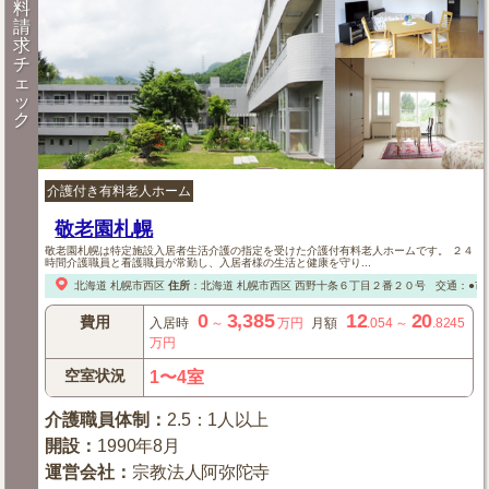
料
請
求
チ
ェ
ッ
ク
介護付き有料老人ホーム
敬老園札幌
敬老園札幌は特定施設入居者生活介護の指定を受けた介護付有料老人ホームです。 ２４
時間介護職員と看護職員が常勤し、入居者様の生活と健康を守り...
北海道
札幌市西区
住所
：
北海道
札幌市西区
西野十条６丁目２番２０号
交通：●市
0
3,385
12
20
費用
入居時
～
万円
月額
.054
～
.8245
万円
空室状況
1〜4室
介護職員体制
：
2.5：1人以上
開設
：
1990年8月
運営会社
：
宗教法人阿弥陀寺