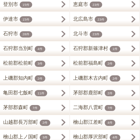
登別市
恵庭市
15件
23件
伊達市
北広島市
15件
23件
石狩市
北斗市
28件
23件
石狩郡当別町
石狩郡新篠津村
4件
1件
松前郡松前町
松前郡福島町
3件
2件
上磯郡知内町
上磯郡木古内町
2件
2件
亀田郡七飯町
茅部郡鹿部町
11件
2件
茅部郡森町
二海郡八雲町
7件
7件
山越郡長万部町
檜山郡江差町
2件
4件
檜山郡上ノ国町
檜山郡厚沢部町
3件
4件