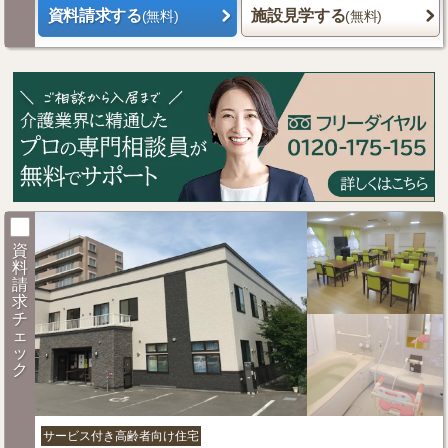
資料請求する
施設見学する
(無料)
(無料)
資
料
請
求
チ
ェ
ッ
ク
サービス付き高齢者向け住宅