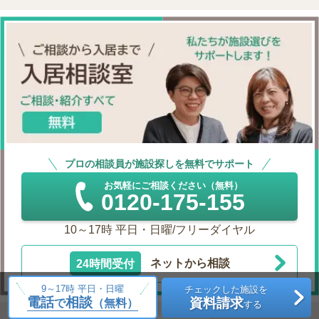
プロの相談員が施設探しを無料でサポート
お気軽にご相談ください（無料）
0120-175-155
10～17時 平日・日曜/フリーダイヤル
24時間受付
ネットから相談
9～17時 平日・日曜
チェックした施設を
電話
相談
資料請求
で
（無料）
する