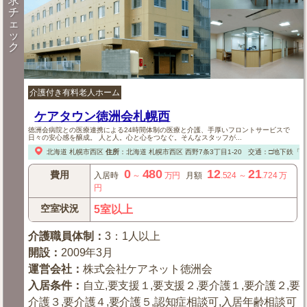
求
チ
ェ
ッ
ク
介護付き有料老人ホーム
ケアタウン徳洲会札幌西
徳洲会病院との医療連携による24時間体制の医療と介護、手厚いフロントサービスで
日々の安心感を醸成。 人と人。心と心をつなぐ。そんなスタッフが...
北海道
札幌市西区
住所
：
北海道
札幌市西区
西野7条3丁目1-20
交通：□地下鉄「
0
480
12
21
費用
入居時
～
万円
月額
.524
～
.724
万
円
空室状況
5室以上
介護職員体制
：
3：1人以上
開設
：
2009年3月
運営会社
：
株式会社ケアネット徳洲会
入居条件
：
自立,要支援１,要支援２,要介護１,要介護２,要
介護３,要介護４,要介護５,認知症相談可,入居年齢相談可