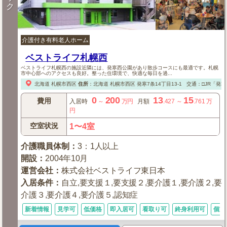
ク
介護付き有料老人ホーム
ベストライフ札幌西
ベストライフ札幌西の施設近隣には、発寒西公園があり散歩コースにも最適です。札幌
市中心部へのアクセスも良好。整った住環境で、快適な毎日を過...
北海道
札幌市西区
住所
：
北海道
札幌市西区
発寒7条14丁目13-1
交通：□JR「発寒
0
200
13
15
費用
入居時
～
万円
月額
.427
～
.761
万
円
空室状況
1〜4室
介護職員体制
：
3：1人以上
開設
：
2004年10月
運営会社
：
株式会社ベストライフ東日本
入居条件
：
自立,要支援１,要支援２,要介護１,要介護２,要
介護３,要介護４,要介護５,認知症
新着情報
見学可
低価格
即入居可
看取り可
終身利用可
個室