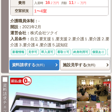
16
11
費用
入居時
.2
万円
月額
.7
～
万円
空室状況
1〜4室
介護職員体制
：
-
開設
：
2021年2月
運営会社
：
株式会社ツクイ
入居条件
：
自立,要支援１,要支援２,要介護１,要介護２,要
介護３,要介護４,要介護５,認知症
新着情報
見学可
即入居可
看取り可
終身利用可
個室あり
入
資料請求する
施設見学する
(無料)
(無料)
資
料
請
求
チ
ェ
ッ