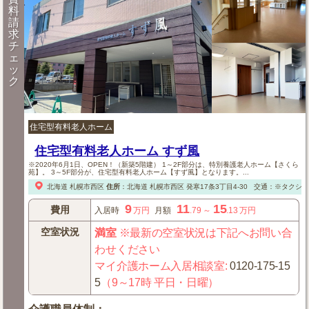
料
請
求
チ
ェ
ッ
ク
住宅型有料老人ホーム
住宅型有料老人ホーム すず風
※2020年6月1日、OPEN！（新築5階建） 1～2F部分は、特別養護老人ホーム【さくら
苑】。 3～5F部分が、住宅型有料老人ホーム【すず風】となります。...
北海道
札幌市西区
住所
：
北海道
札幌市西区
発寒17条3丁目4-30
交通：※タクシー
9
11
15
費用
入居時
万円
月額
.79
～
.13
万円
空室状況
満室
※最新の空室状況は下記へお問い合
わせください
マイ介護ホーム入居相談室
:
0120-175-15
5
（9～17時 平日・日曜）