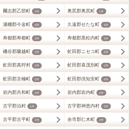
爾志郡乙部町
奥尻郡奥尻町
2件
1件
瀬棚郡今金町
久遠郡せたな町
4件
5件
寿都郡寿都町
寿都郡黒松内町
2件
3件
磯谷郡蘭越町
虻田郡ニセコ町
2件
2件
虻田郡真狩村
虻田郡喜茂別町
1件
1件
虻田郡京極町
虻田郡倶知安町
2件
3件
岩内郡共和町
岩内郡岩内町
2件
4件
古宇郡泊村
古宇郡神恵内村
1件
2件
古平郡古平町
余市郡仁木町
1件
2件