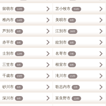
留萌市
苫小牧市
12件
53件
稚内市
美唄市
14件
8件
芦別市
江別市
4件
38件
赤平市
紋別市
8件
8件
士別市
名寄市
12件
7件
三笠市
根室市
6件
8件
千歳市
滝川市
23件
21件
砂川市
歌志内市
8件
2件
深川市
富良野市
8件
12件