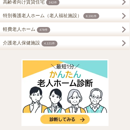
高齢者向け賃貸住宅
242件
特別養護老人ホーム（老人福祉施設）
8,191件
軽費老人ホーム
478件
介護老人保健施設
4,121件