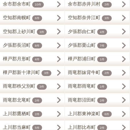
余市郡余市町
余市郡赤井川村
10件
2件
空知郡南幌町
空知郡奈井江町
6件
3件
空知郡上砂川町
夕張郡由仁町
3件
4件
夕張郡長沼町
夕張郡栗山町
8件
7件
樺戸郡月形町
樺戸郡浦臼町
4件
1件
樺戸郡新十津川町
雨竜郡妹背牛町
3件
2件
雨竜郡秩父別町
雨竜郡雨竜町
3件
1件
雨竜郡北竜町
雨竜郡沼田町
2件
2件
上川郡鷹栖町
上川郡東神楽町
2件
6件
上川郡当麻町
上川郡比布町
5件
2件