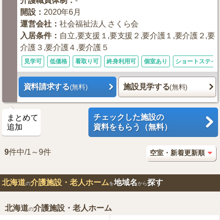
介護職員体制
：
-
開設
：
2020年6月
運営会社
：
社会福祉法人 さくら会
入居条件
：
自立,要支援１,要支援２,要介護１,要介護２,要
介護３,要介護４,要介護５
見学可
低価格
看取り可
終身利用可
個室あり
ショートステイ
資料請求する
施設見学する
(無料)
(無料)
チェックした施設の
まとめて
追加
資料をもらう（無料）
9
件中/1～9件
北海道
介護施設・老人ホーム
地域名
探す
の
を
から
北海道
介護施設・老人ホーム
の