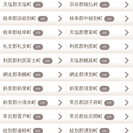
天塩郡天塩町
宗谷郡猿払村
2件
1件
枝幸郡浜頓別町
枝幸郡中頓別町
3件
1件
枝幸郡枝幸町
天塩郡豊富町
2件
3件
礼文郡礼文町
利尻郡利尻町
1件
1件
利尻郡利尻富士町
天塩郡幌延町
2件
1件
網走郡美幌町
網走郡津別町
6件
2件
斜里郡斜里町
斜里郡清里町
5件
2件
斜里郡小清水町
常呂郡訓子府町
2件
2件
常呂郡置戸町
常呂郡佐呂間町
2件
4件
紋別郡遠軽町
紋別郡湧別町
8件
3件