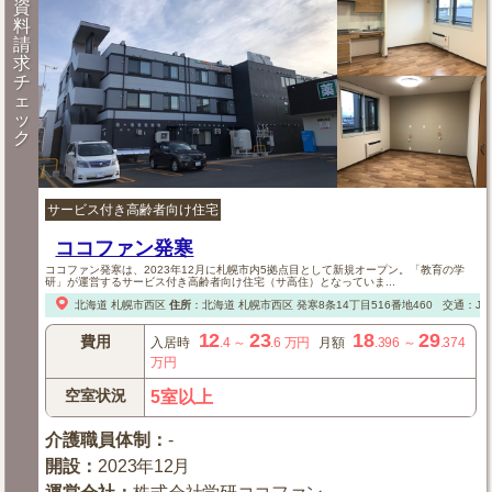
資
料
請
求
チ
ェ
ッ
ク
サービス付き高齢者向け住宅
ココファン発寒
ココファン発寒は、2023年12月に札幌市内5拠点目として新規オープン。「教育の学
研」が運営するサービス付き高齢者向け住宅（サ高住）となっていま...
北海道
札幌市西区
住所
：
北海道
札幌市西区
発寒8条14丁目516番地460
交通：J
12
23
18
29
費用
入居時
.4
～
.6
万円
月額
.396
～
.374
万円
空室状況
5室以上
介護職員体制
：
-
開設
：
2023年12月