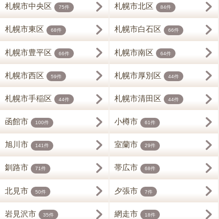
札幌市中央区
札幌市北区
75件
84件
札幌市東区
札幌市白石区
68件
66件
札幌市豊平区
札幌市南区
66件
64件
札幌市西区
札幌市厚別区
59件
44件
札幌市手稲区
札幌市清田区
44件
44件
函館市
小樽市
100件
61件
旭川市
室蘭市
141件
29件
釧路市
帯広市
71件
68件
北見市
夕張市
50件
7件
岩見沢市
網走市
35件
18件