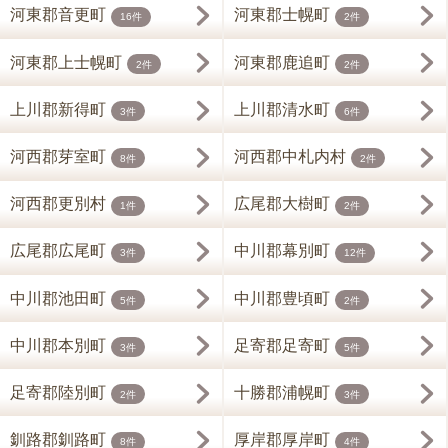
河東郡音更町
河東郡士幌町
16件
2件
河東郡上士幌町
河東郡鹿追町
2件
2件
上川郡新得町
上川郡清水町
3件
6件
河西郡芽室町
河西郡中札内村
8件
2件
河西郡更別村
広尾郡大樹町
1件
2件
広尾郡広尾町
中川郡幕別町
3件
12件
中川郡池田町
中川郡豊頃町
5件
2件
中川郡本別町
足寄郡足寄町
3件
5件
足寄郡陸別町
十勝郡浦幌町
2件
3件
釧路郡釧路町
厚岸郡厚岸町
8件
4件