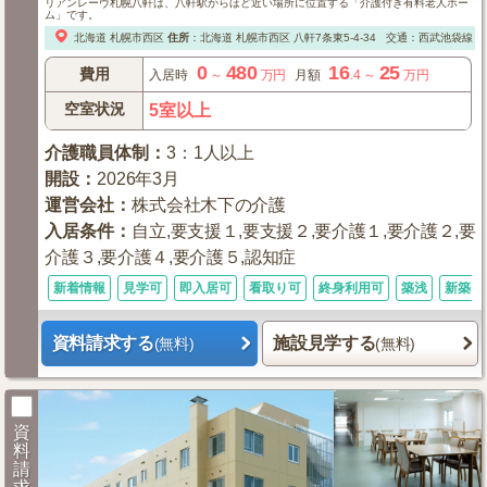
リアンレーヴ札幌八軒は、八軒駅からほど近い場所に位置する「介護付き有料老人ホー
ム」です。
北海道
札幌市西区
住所
：
北海道
札幌市西区
八軒7条東5-4-34
交通：西武池袋線「西
0
480
16
25
費用
入居時
～
万円
月額
.4
～
万円
空室状況
5室以上
介護職員体制
：
3：1人以上
開設
：
2026年3月
運営会社
：
株式会社木下の介護
入居条件
：
自立,要支援１,要支援２,要介護１,要介護２,要
介護３,要介護４,要介護５,認知症
新着情報
見学可
即入居可
看取り可
終身利用可
築浅
新築1
資料請求する
施設見学する
(無料)
(無料)
資
料
請