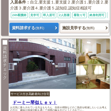
入居条件
：
自立,要支援１,要支援２,要介護１,要介護２,要
介護３,要介護４,要介護５,認知症,認知症相談可
24h看護師
見学可
即入居可
2人部屋
看取り可
終身利用可
資料請求する
施設見学する
(無料)
(無料)
資
料
請
求
チ
ェ
ッ
ク
サービス付き高齢者向け住宅
ドーミー琴似Ｌｅｖｉ
お元気に暮らされている方はもちろん、自炊や掃除などのご負担を軽減したいとお考え
の方や、趣味や地域活動を通じて仲間の輪を広げようとされてい...