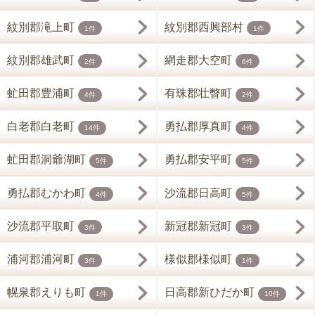
紋別郡滝上町
紋別郡西興部村
1件
1件
紋別郡雄武町
網走郡大空町
2件
6件
虻田郡豊浦町
有珠郡壮瞥町
4件
2件
白老郡白老町
勇払郡厚真町
14件
4件
虻田郡洞爺湖町
勇払郡安平町
5件
5件
勇払郡むかわ町
沙流郡日高町
4件
5件
沙流郡平取町
新冠郡新冠町
3件
3件
浦河郡浦河町
様似郡様似町
3件
1件
幌泉郡えりも町
日高郡新ひだか町
1件
10件