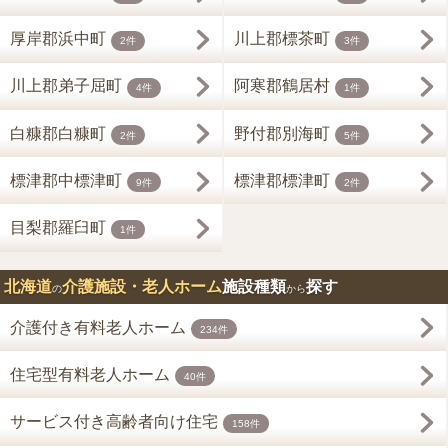
厚岸郡浜中町
川上郡標茶町
2件
3件
川上郡弟子屈町
阿寒郡鶴居村
4件
1件
白糠郡白糠町
野付郡別海町
2件
5件
標津郡中標津町
標津郡標津町
9件
2件
目梨郡羅臼町
1件
北海道
介護施設・老人ホーム
施設種類
探す
の
から
介護付き有料老人ホーム
234件
住宅型有料老人ホーム
40件
サービス付き高齢者向け住宅
158件