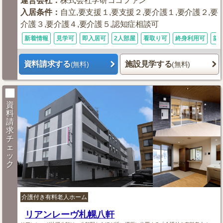
運営会社
：
株式会社学研ココファン
入居条件
：
自立,要支援１,要支援２,要介護１,要介護２,要
介護３,要介護４,要介護５,認知症相談可
新着情報
見学可
即入居可
2人部屋
看取り可
終身利用可
築
資料請求する
施設見学する
(無料)
(無料)
資
料
請
求
チ
ェ
ッ
ク
介護付き有料老人ホーム
リアンレーヴ札幌八軒