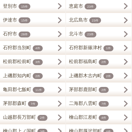
登別市
恵庭市
15件
23件
伊達市
北広島市
15件
23件
石狩市
北斗市
28件
23件
石狩郡当別町
石狩郡新篠津村
4件
1件
松前郡松前町
松前郡福島町
3件
2件
上磯郡知内町
上磯郡木古内町
2件
2件
亀田郡七飯町
茅部郡鹿部町
11件
2件
茅部郡森町
二海郡八雲町
7件
7件
山越郡長万部町
檜山郡江差町
2件
4件
檜山郡上ノ国町
檜山郡厚沢部町
3件
4件