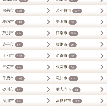
留萌市
苫小牧市
12件
53件
稚内市
美唄市
14件
8件
芦別市
江別市
4件
38件
赤平市
紋別市
8件
8件
士別市
名寄市
12件
7件
三笠市
根室市
6件
8件
千歳市
滝川市
23件
21件
砂川市
歌志内市
8件
2件
深川市
富良野市
8件
12件