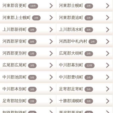
河東郡音更町
河東郡士幌町
16件
2件
河東郡上士幌町
河東郡鹿追町
2件
2件
上川郡新得町
上川郡清水町
3件
6件
河西郡芽室町
河西郡中札内村
8件
2件
河西郡更別村
広尾郡大樹町
1件
2件
広尾郡広尾町
中川郡幕別町
3件
12件
中川郡池田町
中川郡豊頃町
5件
2件
中川郡本別町
足寄郡足寄町
3件
5件
足寄郡陸別町
十勝郡浦幌町
2件
3件
釧路郡釧路町
厚岸郡厚岸町