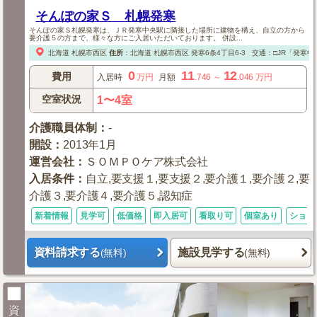
そんぽの家Ｓ 札幌発寒
そんぽの家Ｓ札幌発寒は、ＪＲ発寒中央駅に隣接した場所に建物を構え、自立の方から
要介護５の方まで、様々な方にご入居いただいております。 併設...
北海道
札幌市西区
住所
：
北海道
札幌市西区
発寒6条4丁目6-3
交通：□JR「発寒中
0
11
12
費用
入居時
万円
月額
.746
～
.046
万円
空室状況
1〜4室
介護職員体制
：
-
開設
：
2013年1月
運営会社
：
ＳＯＭＰＯケア株式会社
入居条件
：
自立,要支援１,要支援２,要介護１,要介護２,要
介護３,要介護４,要介護５,認知症
新着情報
見学可
低価格
即入居可
看取り可
個室あり
ショー
資料請求する
施設見学する
(無料)
(無料)
資