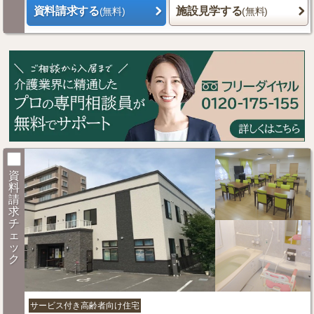
資料請求する
施設見学する
(無料)
(無料)
資
料
請
求
チ
ェ
ッ
ク
サービス付き高齢者向け住宅