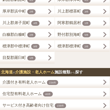
8件
4件
厚岸郡浜中町
川上郡標茶町
2件
3件
川上郡弟子屈町
阿寒郡鶴居村
4件
1件
白糠郡白糠町
野付郡別海町
2件
5件
標津郡中標津町
標津郡標津町
9件
2件
目梨郡羅臼町
1件
北海道
介護施設・老人ホーム
施設種類
探す
の
から
介護付き有料老人ホーム
234件
住宅型有料老人ホーム
40件
サービス付き高齢者向け住宅
158件