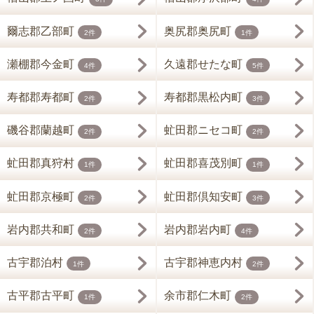
爾志郡乙部町
奥尻郡奥尻町
2件
1件
瀬棚郡今金町
久遠郡せたな町
4件
5件
寿都郡寿都町
寿都郡黒松内町
2件
3件
磯谷郡蘭越町
虻田郡ニセコ町
2件
2件
虻田郡真狩村
虻田郡喜茂別町
1件
1件
虻田郡京極町
虻田郡倶知安町
2件
3件
岩内郡共和町
岩内郡岩内町
2件
4件
古宇郡泊村
古宇郡神恵内村
1件
2件
古平郡古平町
余市郡仁木町
1件
2件