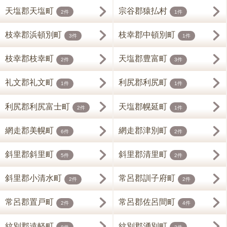
天塩郡天塩町
宗谷郡猿払村
2件
1件
枝幸郡浜頓別町
枝幸郡中頓別町
3件
1件
枝幸郡枝幸町
天塩郡豊富町
2件
3件
礼文郡礼文町
利尻郡利尻町
1件
1件
利尻郡利尻富士町
天塩郡幌延町
2件
1件
網走郡美幌町
網走郡津別町
6件
2件
斜里郡斜里町
斜里郡清里町
5件
2件
斜里郡小清水町
常呂郡訓子府町
2件
2件
常呂郡置戸町
常呂郡佐呂間町
2件
4件
紋別郡遠軽町
紋別郡湧別町