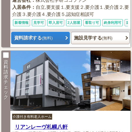
運営会社
：
株式会社学研ココファン
入居条件
：
自立,要支援１,要支援２,要介護１,要介護２,要
介護３,要介護４,要介護５,認知症相談可
新着情報
見学可
即入居可
2人部屋
看取り可
終身利用可
築
資料請求する
施設見学する
(無料)
(無料)
資
料
請
求
チ
ェ
ッ
ク
介護付き有料老人ホーム
リアンレーヴ札幌八軒