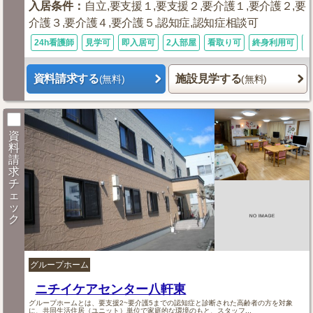
入居条件
：
自立,要支援１,要支援２,要介護１,要介護２,要
介護３,要介護４,要介護５,認知症,認知症相談可
24h看護師
見学可
即入居可
2人部屋
看取り可
終身利用可
資料請求する
施設見学する
(無料)
(無料)
資
料
請
求
チ
ェ
ッ
ク
グループホーム
ニチイケアセンター八軒東
グループホームとは、要支援2~要介護5までの認知症と診断された高齢者の方を対象
に、共同生活住居（ユニット）単位で家庭的な環境のもと、スタッフ...