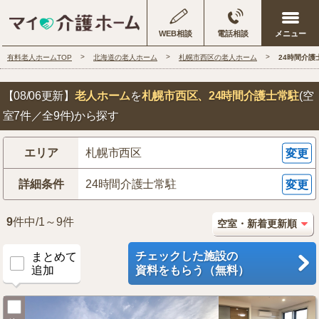
WEB相談
電話相談
有料老人ホームTOP
北海道の老人ホーム
札幌市西区の老人ホーム
24時間介護
【08/06更新】
老人ホーム
を
札幌市西区
、24時間介護士常駐
(空
室7件／全9件)から探す
エリア
札幌市西区
変更
詳細条件
24時間介護士常駐
変更
9
件中/1～9件
チェックした施設の
まとめて
追加
資料をもらう（無料）