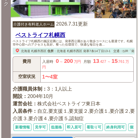
ク
2026.7.31更新
介護付き有料老人ホーム
ベストライフ札幌西
ベストライフ札幌西の施設近隣には、発寒西公園があり散歩コースにも最適です。札幌
市中心部へのアクセスも良好。整った住環境で、快適な毎日を過...
北海道
札幌市西区
住所
：
北海道
札幌市西区
発寒7条14丁目13-1
交通：□JR「発寒
0
200
13
15
費用
入居時
～
万円
月額
.427
～
.761
万
円
空室状況
1〜4室
介護職員体制
：
3：1人以上
開設
：
2004年10月
運営会社
：
株式会社ベストライフ東日本
入居条件
：
自立,要支援１,要支援２,要介護１,要介護２,要
介護３,要介護４,要介護５,認知症
新着情報
見学可
低価格
即入居可
看取り可
終身利用可
個室