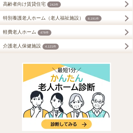
高齢者向け賃貸住宅
242件
特別養護老人ホーム（老人福祉施設）
8,191件
軽費老人ホーム
478件
介護老人保健施設
4,121件