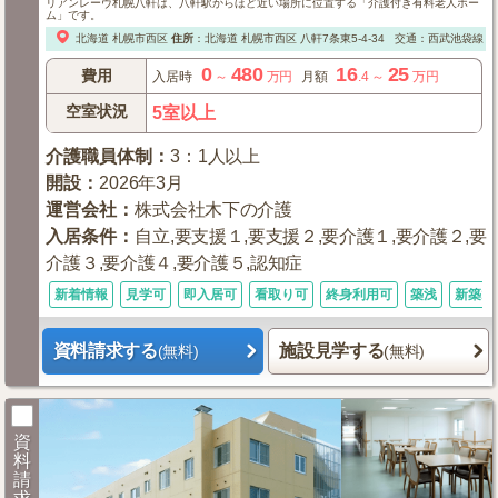
リアンレーヴ札幌八軒は、八軒駅からほど近い場所に位置する「介護付き有料老人ホー
ム」です。
北海道
札幌市西区
住所
：
北海道
札幌市西区
八軒7条東5-4-34
交通：西武池袋線「西
0
480
16
25
費用
入居時
～
万円
月額
.4
～
万円
空室状況
5室以上
介護職員体制
：
3：1人以上
開設
：
2026年3月
運営会社
：
株式会社木下の介護
入居条件
：
自立,要支援１,要支援２,要介護１,要介護２,要
介護３,要介護４,要介護５,認知症
新着情報
見学可
即入居可
看取り可
終身利用可
築浅
新築1
資料請求する
施設見学する
(無料)
(無料)
資
料
請