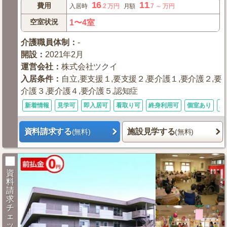
16
11
費用
入居時
.2
万円
月額
.7
～
万円
空室状況
1〜4室
介護職員体制
：
-
開設
：
2021年2月
運営会社
：
株式会社ツクイ
入居条件
：
自立,要支援１,要支援２,要介護１,要介護２,要
介護３,要介護４,要介護５,認知症
新着情報
見学可
即入居可
看取り可
終身利用可
個室あり
入
資料請求する
施設見学する
(無料)
(無料)
資
料
請
求
チ
ェ
ッ