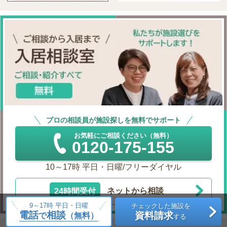
プロの相談員が施設探しを無料でサポート
お気軽にご相談ください（無料）
0120-175-155
10～17時 平日・日曜/フリーダイヤル
24時間受付
ネットから相談
9～17時 平日・日曜
チェックした施設を
電話
相談
資料請求
で
（無料）
する