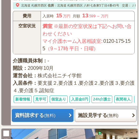
北海道
札幌市西区
住所
：
北海道
札幌市西区
八軒七条東5丁目4番45号
交通：ＪＲ
15
13
費用
入居時
万円
月額
.599
～
万円
空室状況
満室
※最新の空室状況は下記へお問い合
わせください
マイ介護ホーム入居相談室
:
0120-175-15
5
（9～17時 平日・日曜）
介護職員体制
：
-
開設
：
2009年10月
運営会社
：
株式会社ニチイ学館
入居条件
：
要支援２,要介護１,要介護２,要介護３,要介護
４,要介護５,認知症
新着情報
見学可
個室あり
入居金0円
24h介護士
夜間有人
資料請求する
施設見学する
(無料)
(無料)