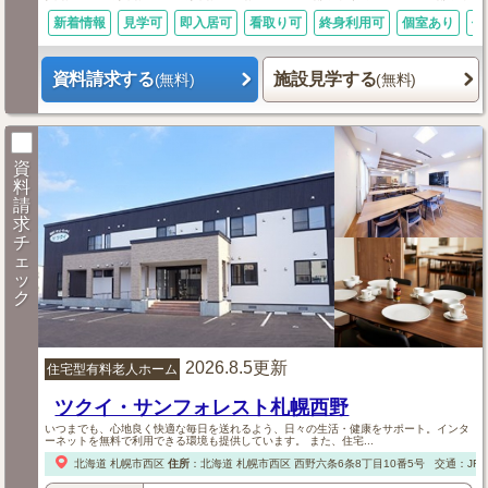
新着情報
見学可
即入居可
看取り可
終身利用可
個室あり
体
資料請求する
施設見学する
(無料)
(無料)
資
料
請
求
チ
ェ
ッ
ク
2026.8.5更新
住宅型有料老人ホーム
ツクイ・サンフォレスト札幌西野
いつまでも、心地良く快適な毎日を送れるよう、日々の生活・健康をサポート。インタ
ーネットを無料で利用できる環境も提供しています。 また、住宅...
北海道
札幌市西区
住所
：
北海道
札幌市西区
西野六条6条8丁目10番5号
交通：JR