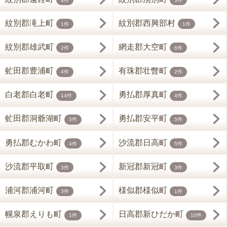
8件
3件
紋別郡滝上町
紋別郡西興部村
1件
1件
紋別郡雄武町
網走郡大空町
2件
6件
虻田郡豊浦町
有珠郡壮瞥町
4件
2件
白老郡白老町
勇払郡厚真町
14件
4件
虻田郡洞爺湖町
勇払郡安平町
5件
5件
勇払郡むかわ町
沙流郡日高町
4件
5件
沙流郡平取町
新冠郡新冠町
3件
3件
浦河郡浦河町
様似郡様似町
3件
1件
幌泉郡えりも町
日高郡新ひだか町
1件
10件