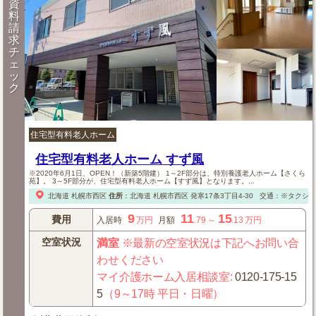
資
料
請
求
チ
ェ
ッ
ク
住宅型有料老人ホーム
住宅型有料老人ホーム すず風
※2020年6月1日、OPEN！（新築5階建） 1～2F部分は、特別養護老人ホーム【さくら
苑】。 3～5F部分が、住宅型有料老人ホーム【すず風】となります。...
北海道
札幌市西区
住所
：
北海道
札幌市西区
発寒17条3丁目4-30
交通：※タクシー
9
11
15
費用
入居時
万円
月額
.79
～
.13
万円
空室状況
満室
※最新の空室状況は下記へお問い合
わせください
マイ介護ホーム入居相談室
:
0120-175-15
5
（9～17時 平日・日曜）