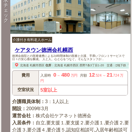
求
チ
ェ
ッ
ク
介護付き有料老人ホーム
ケアタウン徳洲会札幌西
徳洲会病院との医療連携による24時間体制の医療と介護、手厚いフロントサービスで
日々の安心感を醸成。 人と人。心と心をつなぐ。そんなスタッフが...
北海道
札幌市西区
住所
：
北海道
札幌市西区
西野7条3丁目1-20
交通：□地下鉄「
0
480
12
21
費用
入居時
～
万円
月額
.524
～
.724
万
円
空室状況
5室以上
介護職員体制
：
3：1人以上
開設
：
2009年3月
運営会社
：
株式会社ケアネット徳洲会
入居条件
：
自立,要支援１,要支援２,要介護１,要介護２,要
介護３,要介護４,要介護５,認知症相談可,入居年齢相談可