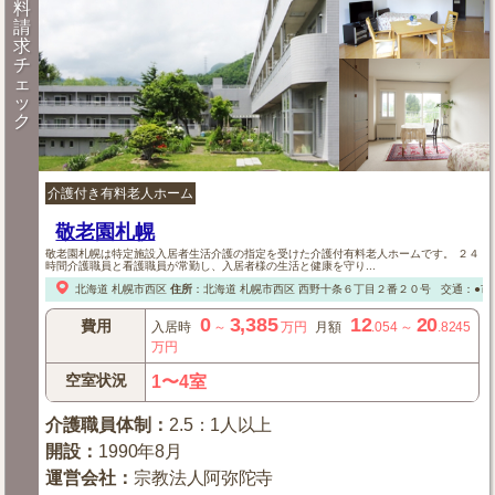
料
請
求
チ
ェ
ッ
ク
介護付き有料老人ホーム
敬老園札幌
敬老園札幌は特定施設入居者生活介護の指定を受けた介護付有料老人ホームです。 ２４
時間介護職員と看護職員が常勤し、入居者様の生活と健康を守り...
北海道
札幌市西区
住所
：
北海道
札幌市西区
西野十条６丁目２番２０号
交通：●市
0
3,385
12
20
費用
入居時
～
万円
月額
.054
～
.8245
万円
空室状況
1〜4室
介護職員体制
：
2.5：1人以上
開設
：
1990年8月
運営会社
：
宗教法人阿弥陀寺