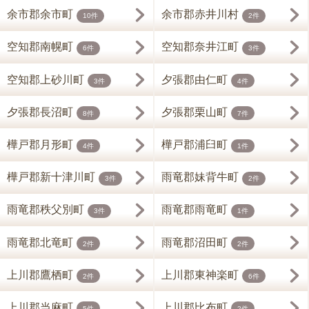
余市郡余市町
余市郡赤井川村
10件
2件
空知郡南幌町
空知郡奈井江町
6件
3件
空知郡上砂川町
夕張郡由仁町
3件
4件
夕張郡長沼町
夕張郡栗山町
8件
7件
樺戸郡月形町
樺戸郡浦臼町
4件
1件
樺戸郡新十津川町
雨竜郡妹背牛町
3件
2件
雨竜郡秩父別町
雨竜郡雨竜町
3件
1件
雨竜郡北竜町
雨竜郡沼田町
2件
2件
上川郡鷹栖町
上川郡東神楽町
2件
6件
上川郡当麻町
上川郡比布町
5件
2件