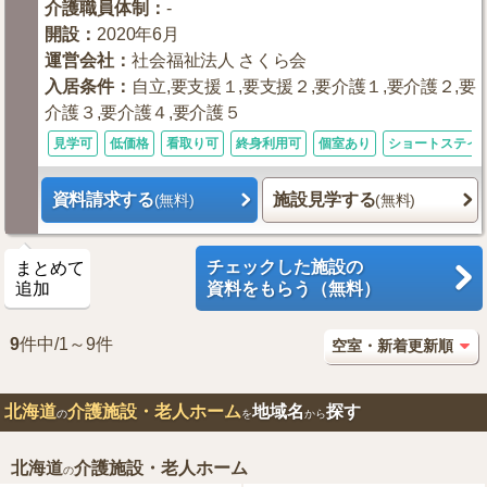
介護職員体制
：
-
開設
：
2020年6月
運営会社
：
社会福祉法人 さくら会
入居条件
：
自立,要支援１,要支援２,要介護１,要介護２,要
介護３,要介護４,要介護５
見学可
低価格
看取り可
終身利用可
個室あり
ショートステイ
資料請求する
施設見学する
(無料)
(無料)
チェックした施設の
まとめて
追加
資料をもらう（無料）
9
件中/1～9件
北海道
介護施設・老人ホーム
地域名
探す
の
を
から
北海道
介護施設・老人ホーム
の