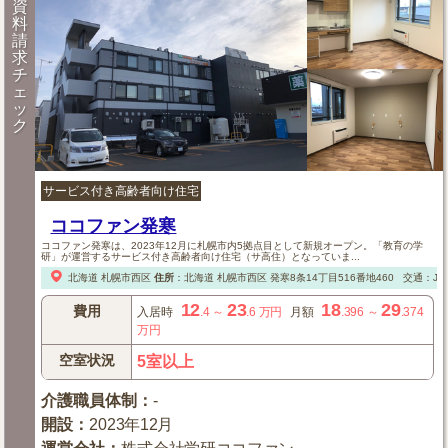
資
料
請
求
チ
ェ
ッ
ク
サービス付き高齢者向け住宅
ココファン発寒
ココファン発寒は、2023年12月に札幌市内5拠点目として新規オープン。「教育の学
研」が運営するサービス付き高齢者向け住宅（サ高住）となっていま...
北海道
札幌市西区
住所
：
北海道
札幌市西区
発寒8条14丁目516番地460
交通：J
12
23
18
29
費用
入居時
.4
～
.6
万円
月額
.396
～
.374
万円
空室状況
5室以上
介護職員体制
：
-
開設
：
2023年12月