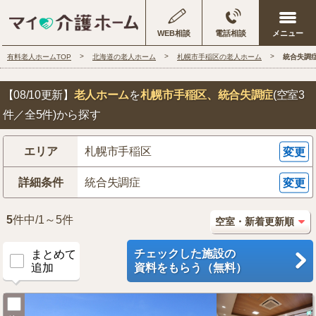
WEB相談
電話相談
有料老人ホームTOP
北海道の老人ホーム
札幌市手稲区の老人ホーム
統合失調
【08/10更新】
老人ホーム
を
札幌市手稲区
、統合失調症
(空室3
件／全5件)から探す
エリア
札幌市手稲区
変更
詳細条件
統合失調症
変更
5
件中/1～5件
チェックした施設の
まとめて
追加
資料をもらう（無料）