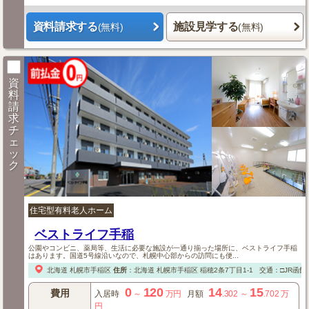
資料請求する
施設見学する
(無料)
(無料)
資
料
請
求
チ
ェ
ッ
ク
住宅型有料老人ホーム
ベストライフ手稲
公園やコンビニ、薬局等、生活に必要な施設が一通り揃った場所に、ベストライフ手稲
はあります。国道5号線沿いなので、札幌中心部からの訪問にも便...
北海道
札幌市手稲区
住所
：
北海道
札幌市手稲区
稲穂2条7丁目1-1
交通：□JR函館
0
120
14
15
費用
入居時
～
万円
月額
.302
～
.702
万
円