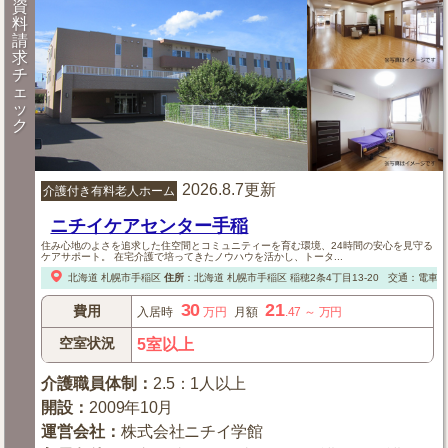
資
料
請
求
チ
ェ
ッ
ク
2026.8.7更新
介護付き有料老人ホーム
ニチイケアセンター手稲
住み心地のよさを追求した住空間とコミュニティーを育む環境、24時間の安心を見守る
ケアサポート。 在宅介護で培ってきたノウハウを活かし、トータ...
北海道
札幌市手稲区
住所
：
北海道
札幌市手稲区
稲穂2条4丁目13-20
交通：電車：
30
21
費用
入居時
万円
月額
.47
～
万円
空室状況
5室以上
介護職員体制
：
2.5：1人以上
開設
：
2009年10月
運営会社
：
株式会社ニチイ学館