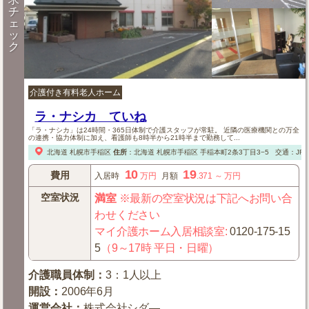
チ
ェ
ッ
ク
介護付き有料老人ホーム
ラ・ナシカ ていね
「ラ・ナシカ」は24時間・365日体制で介護スタッフが常駐。 近隣の医療機関との万全
の連携・協力体制に加え、看護師も8時半から21時半まで勤務して...
北海道
札幌市手稲区
住所
：
北海道
札幌市手稲区
手稲本町2条3丁目3−5
交通：JR
10
19
費用
入居時
万円
月額
.371
～
万円
空室状況
満室
※最新の空室状況は下記へお問い合
わせください
マイ介護ホーム入居相談室
:
0120-175-15
5
（9～17時 平日・日曜）
介護職員体制
：
3：1人以上
開設
：
2006年6月
運営会社
：
株式会社シダ—