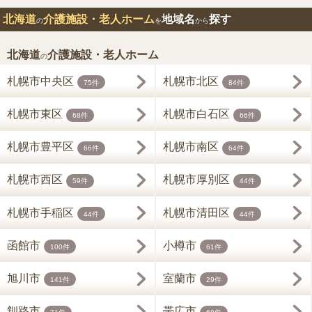
北海道
介護施設・老人ホーム
地域名
探す
の
を
から
北海道
介護施設・老人ホーム
の
札幌市中央区
札幌市北区
75件
84件
札幌市東区
札幌市白石区
68件
66件
札幌市豊平区
札幌市南区
66件
64件
札幌市西区
札幌市厚別区
59件
44件
札幌市手稲区
札幌市清田区
44件
44件
函館市
小樽市
100件
61件
旭川市
室蘭市
141件
29件
釧路市
帯広市