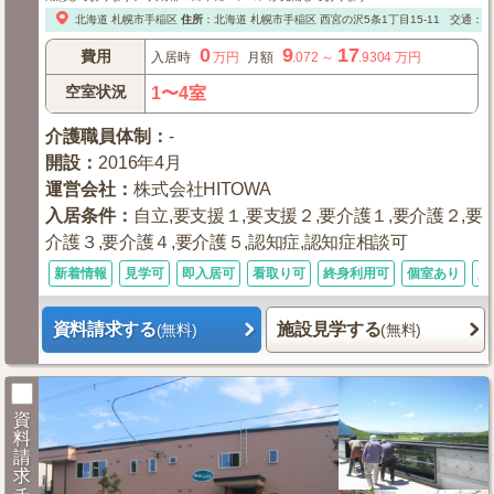
北海道
札幌市手稲区
住所
：
北海道
札幌市手稲区
西宮の沢5条1丁目15-11
交通：□
0
9
17
費用
入居時
万円
月額
.072
～
.9304
万円
空室状況
1〜4室
介護職員体制
：
-
開設
：
2016年4月
運営会社
：
株式会社HITOWA
入居条件
：
自立,要支援１,要支援２,要介護１,要介護２,要
介護３,要介護４,要介護５,認知症,認知症相談可
新着情報
見学可
即入居可
看取り可
終身利用可
個室あり
入
資料請求する
施設見学する
(無料)
(無料)
資
料
請
求