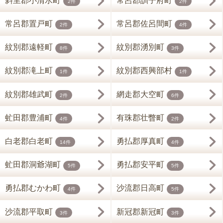
斜里郡小清水町
常呂郡訓子府町
2件
2件
常呂郡置戸町
常呂郡佐呂間町
2件
4件
紋別郡遠軽町
紋別郡湧別町
8件
3件
紋別郡滝上町
紋別郡西興部村
1件
1件
紋別郡雄武町
網走郡大空町
2件
6件
虻田郡豊浦町
有珠郡壮瞥町
4件
2件
白老郡白老町
勇払郡厚真町
14件
4件
虻田郡洞爺湖町
勇払郡安平町
5件
5件
勇払郡むかわ町
沙流郡日高町
4件
5件
沙流郡平取町
新冠郡新冠町
3件
3件