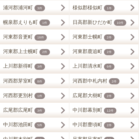
浦河郡浦河町
様似郡様似町
3件
1件
幌泉郡えりも町
日高郡新ひだか町
1件
10件
河東郡音更町
河東郡士幌町
16件
2件
河東郡上士幌町
河東郡鹿追町
2件
2件
上川郡新得町
上川郡清水町
3件
6件
河西郡芽室町
河西郡中札内村
8件
2件
河西郡更別村
広尾郡大樹町
1件
2件
広尾郡広尾町
中川郡幕別町
3件
12件
中川郡池田町
中川郡豊頃町
5件
2件