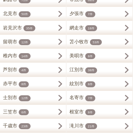
71件
68件
北見市
夕張市
50件
7件
岩見沢市
網走市
35件
18件
留萌市
苫小牧市
12件
53件
稚内市
美唄市
14件
8件
芦別市
江別市
4件
38件
赤平市
紋別市
8件
8件
士別市
名寄市
12件
7件
三笠市
根室市
6件
8件
千歳市
滝川市
23件
21件