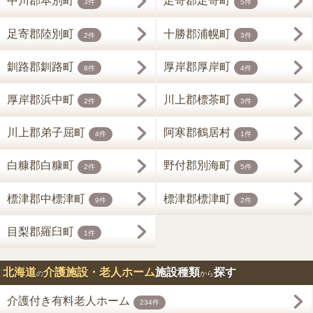
中川郡本別町
足寄郡足寄町
3件
5件
足寄郡陸別町
十勝郡浦幌町
2件
3件
釧路郡釧路町
厚岸郡厚岸町
8件
4件
厚岸郡浜中町
川上郡標茶町
2件
3件
川上郡弟子屈町
阿寒郡鶴居村
4件
1件
白糠郡白糠町
野付郡別海町
2件
5件
標津郡中標津町
標津郡標津町
9件
2件
目梨郡羅臼町
1件
北海道
介護施設・老人ホーム
施設種類
探す
の
から
介護付き有料老人ホーム
234件