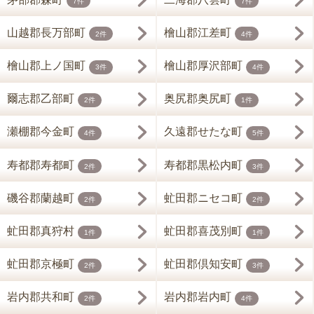
7件
7件
山越郡長万部町
檜山郡江差町
2件
4件
檜山郡上ノ国町
檜山郡厚沢部町
3件
4件
爾志郡乙部町
奥尻郡奥尻町
2件
1件
瀬棚郡今金町
久遠郡せたな町
4件
5件
寿都郡寿都町
寿都郡黒松内町
2件
3件
磯谷郡蘭越町
虻田郡ニセコ町
2件
2件
虻田郡真狩村
虻田郡喜茂別町
1件
1件
虻田郡京極町
虻田郡倶知安町
2件
3件
岩内郡共和町
岩内郡岩内町
2件
4件