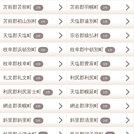
苫前郡苫前町
苫前郡羽幌町
2件
2件
苫前郡初山別村
天塩郡遠別町
1件
1件
天塩郡天塩町
宗谷郡猿払村
2件
1件
枝幸郡浜頓別町
枝幸郡中頓別町
3件
1件
枝幸郡枝幸町
天塩郡豊富町
2件
3件
礼文郡礼文町
利尻郡利尻町
1件
1件
利尻郡利尻富士町
天塩郡幌延町
2件
1件
網走郡美幌町
網走郡津別町
6件
2件
斜里郡斜里町
斜里郡清里町
5件
2件