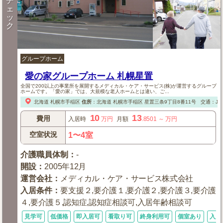
チ
ェ
ッ
ク
グループホーム
愛の家グループホーム 札幌星置
全国で200以上の事業所を展開するメディカル・ケア・サービス(株)が運営するグループ
ホームです。「愛の家」では、大規模な老人ホームとは違い、ご...
北海道
札幌市手稲区
住所
：
北海道
札幌市手稲区
星置三条9丁目8番11号
交通：J
10
13
費用
入居時
万円
月額
.8501
～
万円
空室状況
1〜4室
介護職員体制
：
-
開設
：
2005年12月
運営会社
：
メディカル・ケア・サービス株式会社
入居条件
：
要支援２,要介護１,要介護２,要介護３,要介護
４,要介護５,認知症,認知症相談可,入居年齢相談可
見学可
低価格
即入居可
看取り可
終身利用可
個室あり
入居