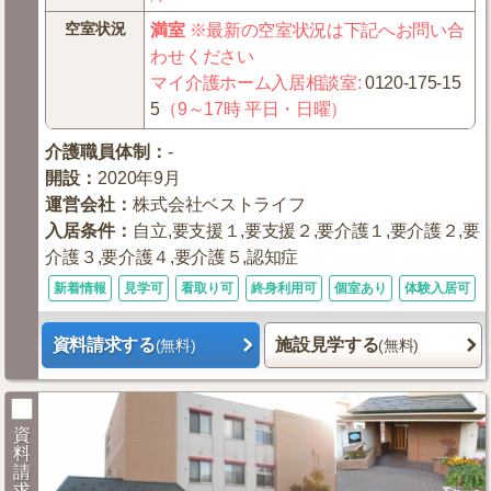
空室状況
満室
※最新の空室状況は下記へお問い合
わせください
マイ介護ホーム入居相談室
:
0120-175-15
5
（9～17時 平日・日曜）
介護職員体制
：
-
開設
：
2020年9月
運営会社
：
株式会社ベストライフ
入居条件
：
自立,要支援１,要支援２,要介護１,要介護２,要
介護３,要介護４,要介護５,認知症
新着情報
見学可
看取り可
終身利用可
個室あり
体験入居可
資料請求する
施設見学する
(無料)
(無料)
資
料
請
求