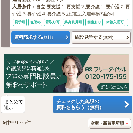
入居条件
：
自立,要支援１,要支援２,要介護１,要介護２,要
介護３,要介護４,要介護５,認知症,入居年齢相談可
見学可
低価格
看取り可
終身利用可
個室あり
体験入居可
入
資料請求する
施設見学する
(無料)
(無料)
チェックした施設の
まとめて
追加
資料をもらう（無料）
5
件中/1～5件