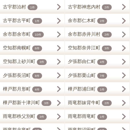
古宇郡泊村
古宇郡神恵内村
1件
2件
古平郡古平町
余市郡仁木町
1件
2件
余市郡余市町
余市郡赤井川村
10件
2件
空知郡南幌町
空知郡奈井江町
6件
3件
空知郡上砂川町
夕張郡由仁町
3件
4件
夕張郡長沼町
夕張郡栗山町
8件
7件
樺戸郡月形町
樺戸郡浦臼町
4件
1件
樺戸郡新十津川町
雨竜郡妹背牛町
3件
2件
雨竜郡秩父別町
雨竜郡雨竜町
3件
1件
雨竜郡北竜町
雨竜郡沼田町