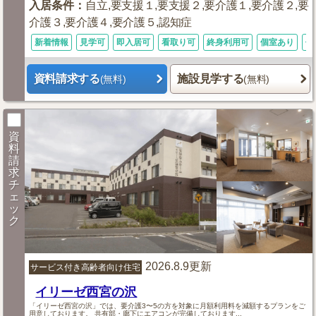
入居条件
：
自立,要支援１,要支援２,要介護１,要介護２,要
介護３,要介護４,要介護５,認知症
新着情報
見学可
即入居可
看取り可
終身利用可
個室あり
体
資料請求する
施設見学する
(無料)
(無料)
資
料
請
求
チ
ェ
ッ
ク
2026.8.9更新
サービス付き高齢者向け住宅
イリーゼ西宮の沢
「イリーゼ西宮の沢」では、要介護3〜5の方を対象に月額利用料を減額するプランをご
用意しております。 共有部・廊下にエアコンが完備しております...