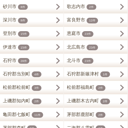
砂川市
歌志内市
8件
2件
深川市
富良野市
8件
12件
登別市
恵庭市
15件
23件
伊達市
北広島市
15件
23件
石狩市
北斗市
28件
23件
石狩郡当別町
石狩郡新篠津村
4件
1件
松前郡松前町
松前郡福島町
3件
2件
上磯郡知内町
上磯郡木古内町
2件
2件
亀田郡七飯町
茅部郡鹿部町
11件
2件
茅部郡森町
二海郡八雲町