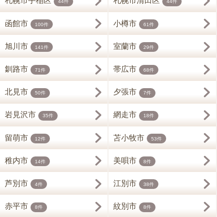
札幌市手稲区
札幌市清田区
44件
44件
函館市
小樽市
100件
61件
旭川市
室蘭市
141件
29件
釧路市
帯広市
71件
68件
北見市
夕張市
50件
7件
岩見沢市
網走市
35件
18件
留萌市
苫小牧市
12件
53件
稚内市
美唄市
14件
8件
芦別市
江別市
4件
38件
赤平市
紋別市
8件
8件