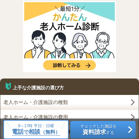
上手な介護施設の選び方
老人ホーム・介護施設の種類
老人ホーム・介護施設の費用
9～17時 平日・日曜
チェックした施設を
電話
相談
資料請求
で
（無料）
新規オープンの介護施設・有料老人ホーム
する