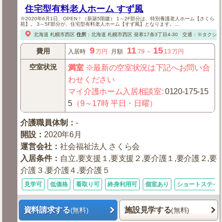
住宅型有料老人ホーム すず風
※2020年6月1日、OPEN！（新築5階建） 1～2F部分は、特別養護老人ホーム【さくら
苑】。 3～5F部分が、住宅型有料老人ホーム【すず風】となります。...
北海道
札幌市西区
住所
：
北海道
札幌市西区
発寒17条3丁目4-30
交通：※タクシー
9
11
15
費用
入居時
万円
月額
.79
～
.13
万円
空室状況
満室
※最新の空室状況は下記へお問い合
わせください
マイ介護ホーム入居相談室
:
0120-175-15
5
（9～17時 平日・日曜）
介護職員体制
：
-
開設
：
2020年6月
運営会社
：
社会福祉法人 さくら会
入居条件
：
自立,要支援１,要支援２,要介護１,要介護２,要
介護３,要介護４,要介護５
見学可
低価格
看取り可
終身利用可
個室あり
ショートステイ
資料請求する
施設見学する
(無料)
(無料)