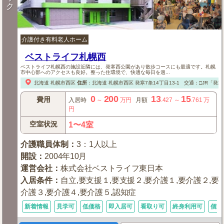
ク
介護付き有料老人ホーム
ベストライフ札幌西
ベストライフ札幌西の施設近隣には、発寒西公園があり散歩コースにも最適です。札幌
市中心部へのアクセスも良好。整った住環境で、快適な毎日を過...
北海道
札幌市西区
住所
：
北海道
札幌市西区
発寒7条14丁目13-1
交通：□JR「発寒
0
200
13
15
費用
入居時
～
万円
月額
.427
～
.761
万
円
空室状況
1〜4室
介護職員体制
：
3：1人以上
開設
：
2004年10月
運営会社
：
株式会社ベストライフ東日本
入居条件
：
自立,要支援１,要支援２,要介護１,要介護２,要
介護３,要介護４,要介護５,認知症
新着情報
見学可
低価格
即入居可
看取り可
終身利用可
個室