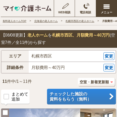
WEB相談
電話相談
有料老人ホームTOP
北海道の老人ホーム
札幌市西区の老人ホーム
月額費用～4
【08/08更新】
老人ホーム
を
札幌市西区
、月額費用～40万円
(空
室7件／全11件)から探す
エリア
札幌市西区
変更
詳細条件
月額費用～40万円
変更
11
件中/1～11件
チェックした施設の
まとめて
追加
資料をもらう（無料）