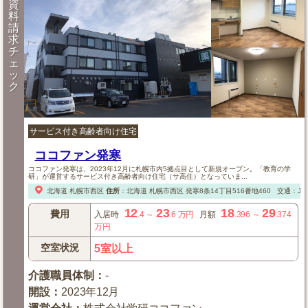
資
料
請
求
チ
ェ
ッ
ク
サービス付き高齢者向け住宅
ココファン発寒
ココファン発寒は、2023年12月に札幌市内5拠点目として新規オープン。「教育の学
研」が運営するサービス付き高齢者向け住宅（サ高住）となっていま...
北海道
札幌市西区
住所
：
北海道
札幌市西区
発寒8条14丁目516番地460
交通：J
12
23
18
29
費用
入居時
.4
～
.6
万円
月額
.396
～
.374
万円
空室状況
5室以上
介護職員体制
：
-
開設
：
2023年12月