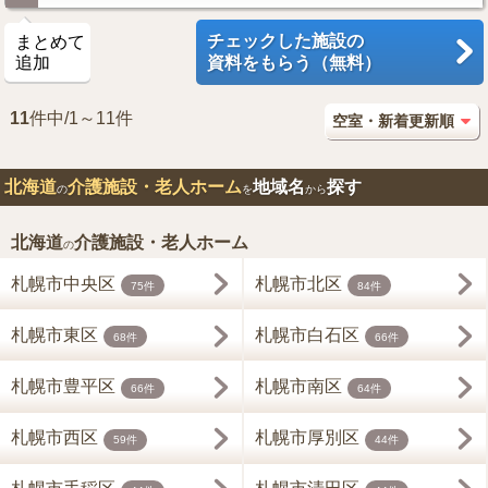
チェックした施設の
まとめて
追加
資料をもらう（無料）
11
件中/1～11件
北海道
介護施設・老人ホーム
地域名
探す
の
を
から
北海道
介護施設・老人ホーム
の
札幌市中央区
札幌市北区
75件
84件
札幌市東区
札幌市白石区
68件
66件
札幌市豊平区
札幌市南区
66件
64件
札幌市西区
札幌市厚別区
59件
44件