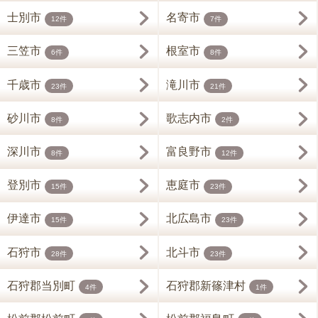
士別市
名寄市
12件
7件
三笠市
根室市
6件
8件
千歳市
滝川市
23件
21件
砂川市
歌志内市
8件
2件
深川市
富良野市
8件
12件
登別市
恵庭市
15件
23件
伊達市
北広島市
15件
23件
石狩市
北斗市
28件
23件
石狩郡当別町
石狩郡新篠津村
4件
1件