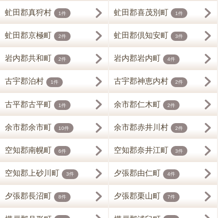
虻田郡真狩村
虻田郡喜茂別町
1件
1件
虻田郡京極町
虻田郡倶知安町
2件
3件
岩内郡共和町
岩内郡岩内町
2件
4件
古宇郡泊村
古宇郡神恵内村
1件
2件
古平郡古平町
余市郡仁木町
1件
2件
余市郡余市町
余市郡赤井川村
10件
2件
空知郡南幌町
空知郡奈井江町
6件
3件
空知郡上砂川町
夕張郡由仁町
3件
4件
夕張郡長沼町
夕張郡栗山町
8件
7件