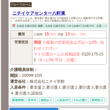
グループホーム
ニチイケアセンター八軒東
グループホームとは、要支援2~要介護5までの認知症と診断された高齢者の方を対象
に、共同生活住居（ユニット）単位で家庭的な環境のもと、スタッフ...
北海道
札幌市西区
住所
：
北海道
札幌市西区
八軒七条東5丁目4番45号
交通：ＪＲ
15
13
費用
入居時
万円
月額
.599
～
万円
空室状況
満室
※最新の空室状況は下記へお問い合
わせください
マイ介護ホーム入居相談室
:
0120-175-15
5
（9～17時 平日・日曜）
介護職員体制
：
-
開設
：
2009年10月
運営会社
：
株式会社ニチイ学館
入居条件
：
要支援２,要介護１,要介護２,要介護３,要介護
４,要介護５,認知症
新着情報
見学可
個室あり
入居金0円
24h介護士
夜間有人