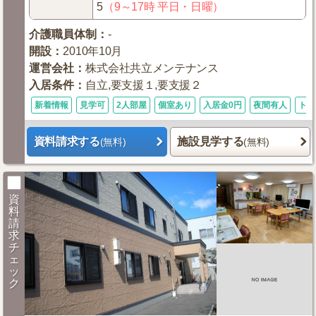
5
（9～17時 平日・日曜）
介護職員体制
：
-
開設
：
2010年10月
運営会社
：
株式会社共立メンテナンス
入居条件
：
自立,要支援１,要支援２
新着情報
見学可
2人部屋
個室あり
入居金0円
夜間有人
トイ
資料請求する
施設見学する
(無料)
(無料)
資
料
請
求
チ
ェ
ッ
ク