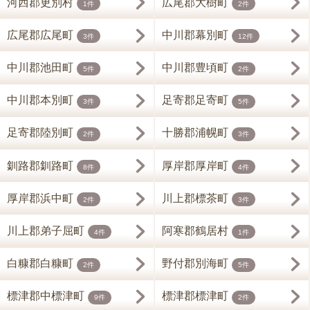
河西郡更別村
広尾郡大樹町
1件
2件
広尾郡広尾町
中川郡幕別町
3件
12件
中川郡池田町
中川郡豊頃町
5件
2件
中川郡本別町
足寄郡足寄町
3件
5件
足寄郡陸別町
十勝郡浦幌町
2件
3件
釧路郡釧路町
厚岸郡厚岸町
8件
4件
厚岸郡浜中町
川上郡標茶町
2件
3件
川上郡弟子屈町
阿寒郡鶴居村
4件
1件
白糠郡白糠町
野付郡別海町
2件
5件
標津郡中標津町
標津郡標津町
9件
2件