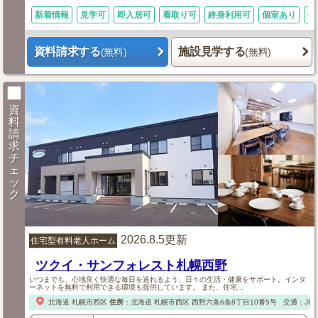
新着情報
見学可
即入居可
看取り可
終身利用可
個室あり
体
資料請求する
施設見学する
(無料)
(無料)
資
料
請
求
チ
ェ
ッ
ク
2026.8.5更新
住宅型有料老人ホーム
ツクイ・サンフォレスト札幌西野
いつまでも、心地良く快適な毎日を送れるよう、日々の生活・健康をサポート。インタ
ーネットを無料で利用できる環境も提供しています。 また、住宅...
北海道
札幌市西区
住所
：
北海道
札幌市西区
西野六条6条8丁目10番5号
交通：JR