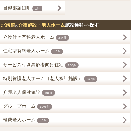
目梨郡羅臼町
1件
北海道
介護施設・老人ホーム
施設種類
探す
の
から
介護付き有料老人ホーム
234件
住宅型有料老人ホーム
40件
サービス付き高齢者向け住宅
158件
特別養護老人ホーム（老人福祉施設）
367件
介護老人保健施設
186件
グループホーム
1009件
軽費老人ホーム
40件