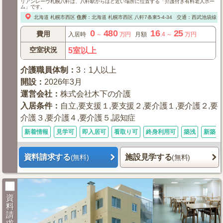
リアンレーヴ札幌八軒は、八軒駅からほど近い場所に位置する「介護付き有料老人ホー
ム」です。
北海道
札幌市西区
住所
：
北海道
札幌市西区
八軒7条東5-4-34
交通：西武池袋線「西
0
480
16
25
費用
入居時
～
万円
月額
.4
～
万円
空室状況
5室以上
介護職員体制
：
3：1人以上
開設
：
2026年3月
運営会社
：
株式会社木下の介護
入居条件
：
自立,要支援１,要支援２,要介護１,要介護２,要
介護３,要介護４,要介護５,認知症
新着情報
見学可
即入居可
看取り可
終身利用可
築浅
新築1
資料請求する
施設見学する
(無料)
(無料)
資
料
請