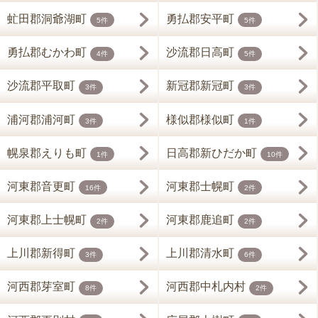
虻田郡洞爺湖町
勇払郡安平町
5件
5件
勇払郡むかわ町
沙流郡日高町
4件
5件
沙流郡平取町
新冠郡新冠町
3件
3件
浦河郡浦河町
様似郡様似町
3件
1件
幌泉郡えりも町
日高郡新ひだか町
1件
10件
河東郡音更町
河東郡士幌町
16件
2件
河東郡上士幌町
河東郡鹿追町
2件
2件
上川郡新得町
上川郡清水町
3件
6件
河西郡芽室町
河西郡中札内村
8件
2件