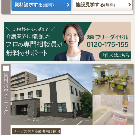
資料請求する
施設見学する
(無料)
(無料)
資
料
請
求
チ
ェ
ッ
ク
サービス付き高齢者向け住宅