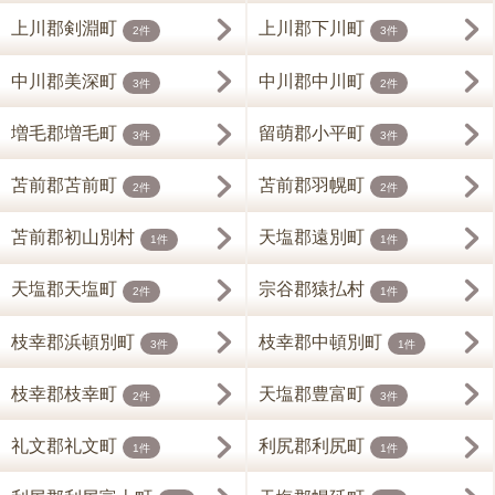
上川郡剣淵町
上川郡下川町
2件
3件
中川郡美深町
中川郡中川町
3件
2件
増毛郡増毛町
留萌郡小平町
3件
3件
苫前郡苫前町
苫前郡羽幌町
2件
2件
苫前郡初山別村
天塩郡遠別町
1件
1件
天塩郡天塩町
宗谷郡猿払村
2件
1件
枝幸郡浜頓別町
枝幸郡中頓別町
3件
1件
枝幸郡枝幸町
天塩郡豊富町
2件
3件
礼文郡礼文町
利尻郡利尻町
1件
1件