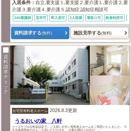
入居条件
：
自立,要支援１,要支援２,要介護１,要介護２,要
介護３,要介護４,要介護５,認知症,認知症相談可
24h看護師
見学可
即入居可
2人部屋
看取り可
終身利用可
資料請求する
施設見学する
(無料)
(無料)
資
料
請
求
チ
ェ
ッ
ク
2026.8.3更新
住宅型有料老人ホーム
うるおいの家 八軒
リーズナブルな料金設定で、ご入居しやすい有料老人ホームをご用意いたしました。 ※
生活保護受給の方もご入居いただけます。 ※要介護以上の方が、...