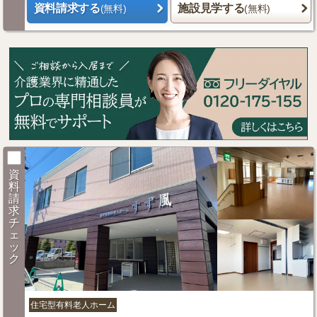
資料請求する
施設見学する
(無料)
(無料)
資
料
請
求
チ
ェ
ッ
ク
住宅型有料老人ホーム