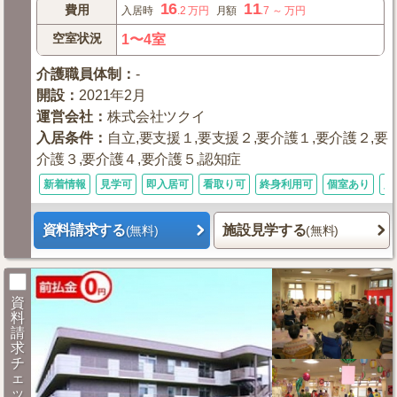
16
11
費用
入居時
.2
万円
月額
.7
～
万円
空室状況
1〜4室
介護職員体制
：
-
開設
：
2021年2月
運営会社
：
株式会社ツクイ
入居条件
：
自立,要支援１,要支援２,要介護１,要介護２,要
介護３,要介護４,要介護５,認知症
新着情報
見学可
即入居可
看取り可
終身利用可
個室あり
入
資料請求する
施設見学する
(無料)
(無料)
資
料
請
求
チ
ェ
ッ