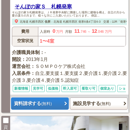
そんぽの家Ｓ 札幌発寒
そんぽの家Ｓ札幌発寒は、ＪＲ発寒中央駅に隣接した場所に建物を構え、自立の方から
要介護５の方まで、様々な方にご入居いただいております。 併設...
北海道
札幌市西区
住所
：
北海道
札幌市西区
発寒6条4丁目6-3
交通：□JR「発寒中
0
11
12
費用
入居時
万円
月額
.746
～
.046
万円
空室状況
1〜4室
介護職員体制
：
-
開設
：
2013年1月
運営会社
：
ＳＯＭＰＯケア株式会社
入居条件
：
自立,要支援１,要支援２,要介護１,要介護２,要
介護３,要介護４,要介護５,認知症
新着情報
見学可
低価格
即入居可
看取り可
個室あり
ショー
資料請求する
施設見学する
(無料)
(無料)
資