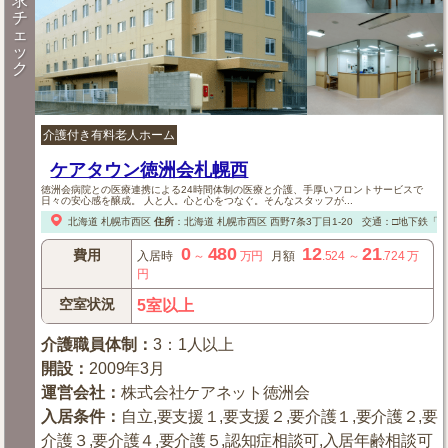
求
チ
ェ
ッ
ク
介護付き有料老人ホーム
ケアタウン徳洲会札幌西
徳洲会病院との医療連携による24時間体制の医療と介護、手厚いフロントサービスで
日々の安心感を醸成。 人と人。心と心をつなぐ。そんなスタッフが...
北海道
札幌市西区
住所
：
北海道
札幌市西区
西野7条3丁目1-20
交通：□地下鉄「
0
480
12
21
費用
入居時
～
万円
月額
.524
～
.724
万
円
空室状況
5室以上
介護職員体制
：
3：1人以上
開設
：
2009年3月
運営会社
：
株式会社ケアネット徳洲会
入居条件
：
自立,要支援１,要支援２,要介護１,要介護２,要
介護３,要介護４,要介護５,認知症相談可,入居年齢相談可