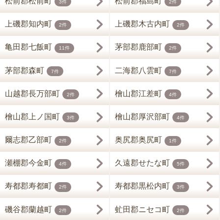
松前郡松前町
松前郡福島町
3件
2件
上磯郡知内町
上磯郡木古内町
2件
2件
亀田郡七飯町
茅部郡鹿部町
11件
2件
茅部郡森町
二海郡八雲町
7件
7件
山越郡長万部町
檜山郡江差町
2件
4件
檜山郡上ノ国町
檜山郡厚沢部町
3件
4件
爾志郡乙部町
奥尻郡奥尻町
2件
1件
瀬棚郡今金町
久遠郡せたな町
4件
5件
寿都郡寿都町
寿都郡黒松内町
2件
3件
磯谷郡蘭越町
虻田郡ニセコ町
2件
2件