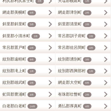
利尻郡利尻富士町
天塩郡幌延町
2件
1件
網走郡美幌町
網走郡津別町
6件
2件
斜里郡斜里町
斜里郡清里町
5件
2件
斜里郡小清水町
常呂郡訓子府町
2件
2件
常呂郡置戸町
常呂郡佐呂間町
2件
4件
紋別郡遠軽町
紋別郡湧別町
8件
3件
紋別郡滝上町
紋別郡西興部村
1件
1件
紋別郡雄武町
網走郡大空町
2件
6件
虻田郡豊浦町
有珠郡壮瞥町
4件
2件
白老郡白老町
勇払郡厚真町
14件
4件