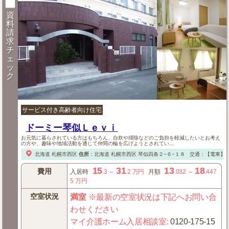
資
料
請
求
チ
ェ
ッ
ク
サービス付き高齢者向け住宅
ドーミー琴似Ｌｅｖｉ
お元気に暮らされている方はもちろん、自炊や掃除などのご負担を軽減したいとお考え
の方や、趣味や地域活動を通じて仲間の輪を広げようとされてい...
北海道
札幌市西区
住所
：
北海道
札幌市西区
琴似四条２−６−１８
交通：【電車】
15
31
13
18
費用
入居時
.3
～
.2
万円
月額
.032
～
.447
5
万円
空室状況
満室
※最新の空室状況は下記へお問い合
わせください
マイ介護ホーム入居相談室
:
0120-175-15