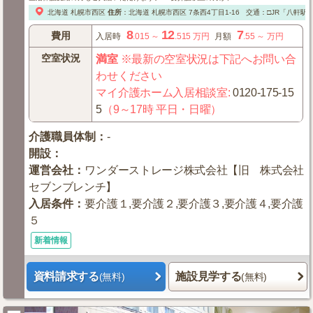
北海道
札幌市西区
住所
：
北海道
札幌市西区
7条西4丁目1-16
交通：□JR「八軒駅
8
12
7
費用
入居時
.015
～
.515
万円
月額
.55
～
万円
空室状況
満室
※最新の空室状況は下記へお問い合
わせください
マイ介護ホーム入居相談室
:
0120-175-15
5
（9～17時 平日・日曜）
介護職員体制
：
-
開設
：
運営会社
：
ワンダーストレージ株式会社【旧 株式会社
セブンブレンチ】
入居条件
：
要介護１,要介護２,要介護３,要介護４,要介護
５
新着情報
資料請求する
施設見学する
(無料)
(無料)