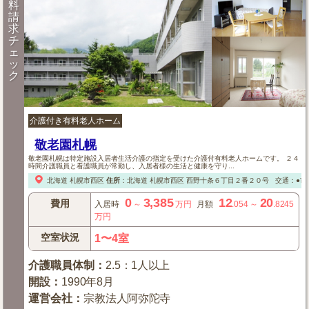
料
請
求
チ
ェ
ッ
ク
介護付き有料老人ホーム
敬老園札幌
敬老園札幌は特定施設入居者生活介護の指定を受けた介護付有料老人ホームです。 ２４
時間介護職員と看護職員が常勤し、入居者様の生活と健康を守り...
北海道
札幌市西区
住所
：
北海道
札幌市西区
西野十条６丁目２番２０号
交通：●市
0
3,385
12
20
費用
入居時
～
万円
月額
.054
～
.8245
万円
空室状況
1〜4室
介護職員体制
：
2.5：1人以上
開設
：
1990年8月
運営会社
：
宗教法人阿弥陀寺