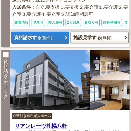
運営会社
：
株式会社学研ココファン
入居条件
：
自立,要支援１,要支援２,要介護１,要介護２,要
介護３,要介護４,要介護５,認知症相談可
新着情報
見学可
即入居可
2人部屋
看取り可
終身利用可
築
資料請求する
施設見学する
(無料)
(無料)
資
料
請
求
チ
ェ
ッ
ク
介護付き有料老人ホーム
リアンレーヴ札幌八軒