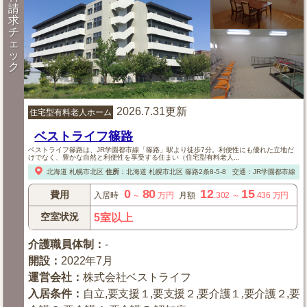
請
求
チ
ェ
ッ
ク
2026.7.31更新
住宅型有料老人ホーム
ベストライフ篠路
ベストライフ篠路は、JR学園都市線「篠路」駅より徒歩7分。利便性にも優れた立地だ
けでなく、豊かな自然と利便性を享受する住まい（住宅型有料老人...
北海道
札幌市北区
住所
：
北海道
札幌市北区
篠路2条8-5-8
交通：JR学園都市線「
0
80
12
15
費用
入居時
～
万円
月額
.302
～
.436
万円
空室状況
5室以上
介護職員体制
：
-
開設
：
2022年7月
運営会社
：
株式会社ベストライフ
入居条件
：
自立,要支援１,要支援２,要介護１,要介護２,要