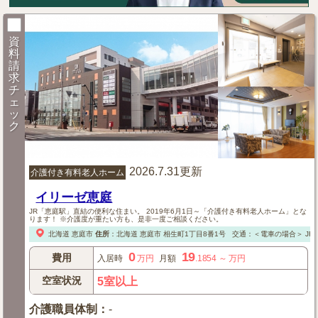
資
料
請
求
チ
ェ
ッ
ク
2026.7.31更新
介護付き有料老人ホーム
イリーゼ恵庭
JR「恵庭駅」直結の便利な住まい。 2019年6月1日～「介護付き有料老人ホーム」とな
ります！ ※介護度が重たい方も、是非一度ご相談ください。
北海道
恵庭市
住所
：
北海道
恵庭市
相生町1丁目8番1号
交通：＜電車の場合＞
JR
0
19
費用
入居時
万円
月額
.1854
～
万円
空室状況
5室以上
介護職員体制
：
-