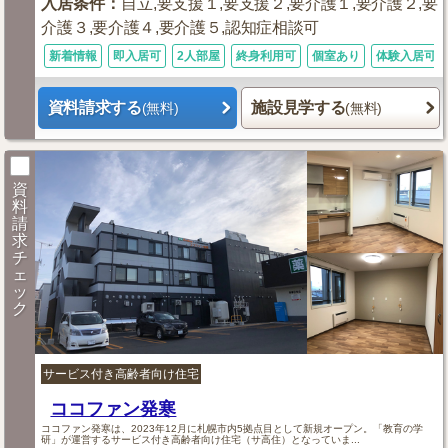
入居条件
：
自立,要支援１,要支援２,要介護１,要介護２,要
介護３,要介護４,要介護５,認知症相談可
新着情報
即入居可
2人部屋
終身利用可
個室あり
体験入居可
資料請求する
施設見学する
(無料)
(無料)
資
料
請
求
チ
ェ
ッ
ク
サービス付き高齢者向け住宅
ココファン発寒
ココファン発寒は、2023年12月に札幌市内5拠点目として新規オープン。「教育の学
研」が運営するサービス付き高齢者向け住宅（サ高住）となっていま...