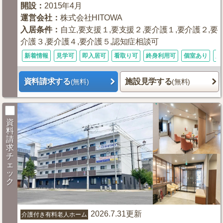
開設
：
2015年4月
運営会社
：
株式会社HITOWA
入居条件
：
自立,要支援１,要支援２,要介護１,要介護２,要
介護３,要介護４,要介護５,認知症相談可
新着情報
見学可
即入居可
看取り可
終身利用可
個室あり
入
資料請求する
施設見学する
(無料)
(無料)
資
料
請
求
チ
ェ
ッ
ク
2026.7.31更新
介護付き有料老人ホーム