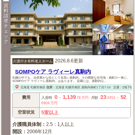
資
料
請
求
チ
ェ
ッ
ク
2026.8.6更新
介護付き有料老人ホーム
SOMPOケア ラヴィーレ真駒内
札幌の中でも、自然豊かな街として名高い真駒内。その閑静な住宅地・南町の一角に、
SOMPOケア ラヴィーレ真駒内」はあります。 近隣には、真駒内公...
北海道
札幌市南区
住所
：
北海道
札幌市南区
真駒内南町1丁目7-10
交通：□地下鉄
0
1,139
23
52
費用
入居時
～
.76
万円
月額
.3452
～
.
6904
万円
空室状況
5室以上
介護職員体制
：
2.5：1人以上
開設
：
2006年12月