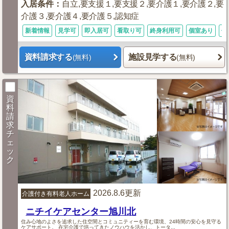
入居条件
：
自立,要支援１,要支援２,要介護１,要介護２,要
介護３,要介護４,要介護５,認知症
新着情報
見学可
即入居可
看取り可
終身利用可
個室あり
体
資料請求する
施設見学する
(無料)
(無料)
資
料
請
求
チ
ェ
ッ
ク
2026.8.6更新
介護付き有料老人ホーム
ニチイケアセンター旭川北
住み心地のよさを追求した住空間とコミュニティーを育む環境、24時間の安心を見守る
ケアサポート。 在宅介護で培ってきたノウハウを活かし、トータ...