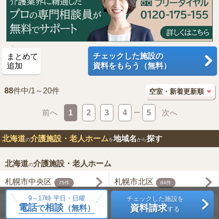
チェックした施設の
まとめて
追加
資料をもらう（無料）
88
件中/1～20件
...
前へ
1
2
3
4
5
次へ
北海道
介護施設・老人ホーム
地域名
探す
の
を
から
北海道
介護施設・老人ホーム
の
札幌市中央区
札幌市北区
75件
84件
9～17時 平日・日曜
チェックした施設を
札幌市東区
札幌市白石区
電話
相談
資料請求
68件
66件
で
（無料）
する