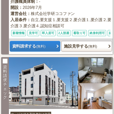
介護職員体制
：
-
開設
：
2026年7月
運営会社
：
株式会社学研ココファン
入居条件
：
自立,要支援１,要支援２,要介護１,要介護２,要
介護３,要介護４,認知症相談可
新着情報
見学可
即入居可
2人部屋
看取り可
終身利用可
築
資料請求する
施設見学する
(無料)
(無料)
資
料
請
求
チ
ェ
ッ
ク