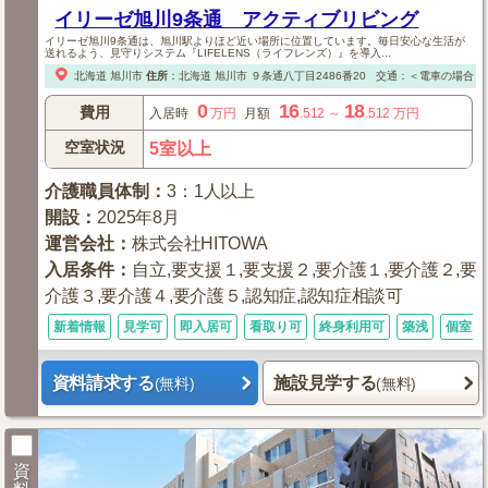
イリーゼ旭川9条通 アクティブリビング
イリーゼ旭川9条通は、旭川駅よりほど近い場所に位置しています。毎日安心な生活が
送れるよう、見守りシステム『LIFELENS（ライフレンズ）』を導入...
北海道
旭川市
住所
：
北海道
旭川市
９条通八丁目2486番20
交通：＜電車の場合＞
0
16
18
費用
入居時
万円
月額
.512
～
.512
万円
空室状況
5室以上
介護職員体制
：
3：1人以上
開設
：
2025年8月
運営会社
：
株式会社HITOWA
入居条件
：
自立,要支援１,要支援２,要介護１,要介護２,要
介護３,要介護４,要介護５,認知症,認知症相談可
新着情報
見学可
即入居可
看取り可
終身利用可
築浅
個室あ
資料請求する
施設見学する
(無料)
(無料)
資