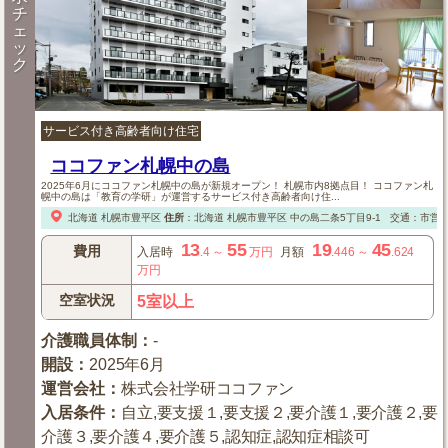
チ
ェ
ッ
ク
サービス付き高齢者向け住宅
ココファン札幌中の島
2025年6月にココファン札幌中の島が新規オープン！ 札幌市内8拠点目！ ココファン札
幌中の島は「教育の学研」が運営するサービス付き高齢者向け住...
北海道
札幌市豊平区
住所
：
北海道
札幌市豊平区
中の島二条5丁目9-1
交通：市営
13
55
19
45
費用
入居時
.4
～
万円
月額
.446
～
.624
万円
空室状況
5室以上
介護職員体制
：
-
開設
：
2025年6月
運営会社
：
株式会社学研ココファン
入居条件
：
自立,要支援１,要支援２,要介護１,要介護２,要
介護３,要介護４,要介護５,認知症,認知症相談可