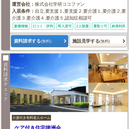
運営会社
：
株式会社学研ココファン
入居条件
：
自立,要支援１,要支援２,要介護１,要介護２,要
介護３,要介護４,要介護５,認知症相談可
新着情報
口コミ・評判
即入居可
2人部屋
看取り可
終身利用可
資料請求する
施設見学する
(無料)
(無料)
資
料
請
求
チ
ェ
ッ
ク
介護付き有料老人ホーム
ケア付き住宅徳洲会