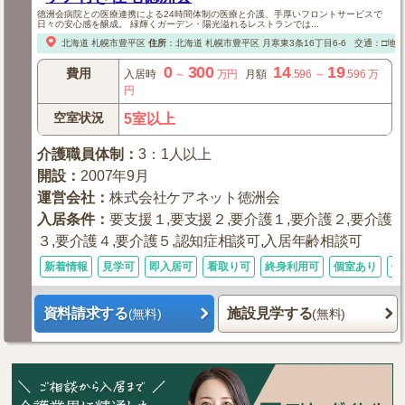
徳洲会病院との医療連携による24時間体制の医療と介護、手厚いフロントサービスで
日々の安心感を醸成。 緑輝くガーデン・陽光溢れるレストランでは...
北海道
札幌市豊平区
住所
：
北海道
札幌市豊平区
月寒東3条16丁目6-6
交通：□地下
0
300
14
19
費用
入居時
～
万円
月額
.596
～
.596
万
円
空室状況
5室以上
介護職員体制
：
3：1人以上
開設
：
2007年9月
運営会社
：
株式会社ケアネット徳洲会
入居条件
：
要支援１,要支援２,要介護１,要介護２,要介護
３,要介護４,要介護５,認知症相談可,入居年齢相談可
新着情報
見学可
即入居可
看取り可
終身利用可
個室あり
体
資料請求する
施設見学する
(無料)
(無料)