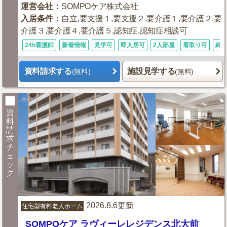
運営会社
：
SOMPOケア株式会社
入居条件
：
自立,要支援１,要支援２,要介護１,要介護２,要
介護３,要介護４,要介護５,認知症,認知症相談可
24h看護師
新着情報
見学可
即入居可
2人部屋
看取り可
終
資料請求する
施設見学する
(無料)
(無料)
資
料
請
求
チ
ェ
ッ
ク
2026.8.6更新
住宅型有料老人ホーム
SOMPOケア ラヴィーレレジデンス北大前