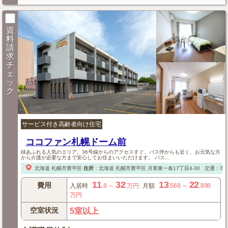
資
料
請
求
チ
ェ
ッ
ク
サービス付き高齢者向け住宅
ココファン札幌ドーム前
緑あふれる人気のエリア。36号線からのアクセスすぐ、バス停からも近く、お元気な方
から介護が必要な方まで安心してお住まいいただけます。 バス...
北海道
札幌市豊平区
住所
：
北海道
札幌市豊平区
月寒東一条17丁目4-30
交通：市営
11
32
13
22
費用
入居時
.8
～
万円
月額
.568
～
.898
万円
空室状況
5室以上