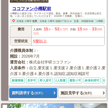
サービス付き高齢者向け住宅
ココファン小樽駅前
小樽駅から徒歩３分。デイサービス併設。面会、食事、外出自由で、生活至便な好立
地。いきいきと生活していただけます。 2026年７月開業。 交通の...
北海道
小樽市
住所
：
北海道
小樽市
稲穂3丁目11-4
交通：JR函館本線「小樽駅」
15
52
15
33
費用
入居時
.8
～
.4
万円
月額
.568
～
.098
万円
空室状況
5室以上
介護職員体制
：
-
開設
：
2026年7月
運営会社
：
株式会社学研ココファン
入居条件
：
自立,要支援１,要支援２,要介護１,要介護２,要
介護３,要介護４,要介護５,認知症,認知症相談可
新着情報
見学可
即入居可
2人部屋
看取り可
終身利用可
築
資料請求する
施設見学する
(無料)
(無料)