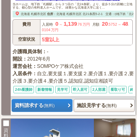
当ホームは、地下鉄「札幌駅」から３つ目の「北24条駅」より、徒歩５分の距離に立地
する、都心型の有料老人ホームです。 緑豊かな北海道大学に近く...
北海道
札幌市北区
住所
：
北海道
札幌市北区
北21条西5-2-1
交通：□地下鉄「北24
0
1,139
20
48
費用
入居時
～
.76
万円
月額
.5752
～
.
0104
万円
空室状況
5室以上
介護職員体制
：
-
開設
：
2012年6月
運営会社
：
SOMPOケア株式会社
入居条件
：
自立,要支援１,要支援２,要介護１,要介護２,要
介護３,要介護４,要介護５,認知症,認知症相談可
24h看護師
新着情報
見学可
即入居可
2人部屋
看取り可
終
資料請求する
施設見学する
(無料)
(無料)
資
料