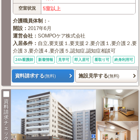
空室状況
5室以上
介護職員体制
：
-
開設
：
2017年6月
運営会社
：
SOMPOケア株式会社
入居条件
：
自立,要支援１,要支援２,要介護１,要介護２,要
介護３,要介護４,要介護５,認知症,認知症相談可
24h看護師
新着情報
見学可
即入居可
看取り可
終身利用可
資料請求する
施設見学する
(無料)
(無料)
資
料
請
求
チ
ェ
ッ
ク