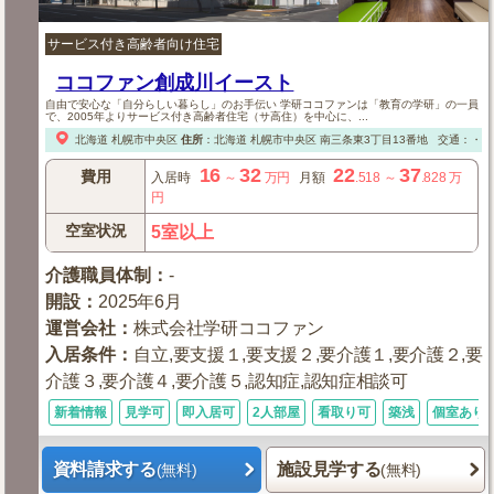
サービス付き高齢者向け住宅
ココファン創成川イースト
自由で安心な「自分らしい暮らし」のお手伝い 学研ココファンは「教育の学研」の一員
で、2005年よりサービス付き高齢者住宅（サ高住）を中心に、...
北海道
札幌市中央区
住所
：
北海道
札幌市中央区
南三条東3丁目13番地
交通：・地
16
32
22
37
費用
入居時
～
万円
月額
.518
～
.828
万
円
空室状況
5室以上
介護職員体制
：
-
開設
：
2025年6月
運営会社
：
株式会社学研ココファン
入居条件
：
自立,要支援１,要支援２,要介護１,要介護２,要
介護３,要介護４,要介護５,認知症,認知症相談可
新着情報
見学可
即入居可
2人部屋
看取り可
築浅
個室あり
資料請求する
施設見学する
(無料)
(無料)