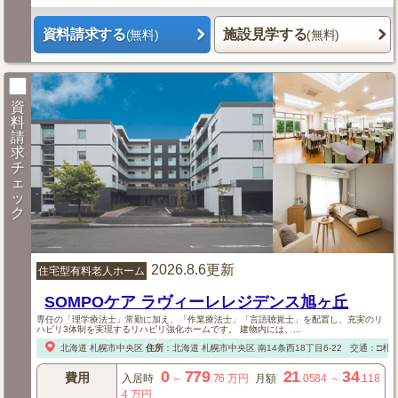
資料請求する
施設見学する
(無料)
(無料)
資
料
請
求
チ
ェ
ッ
ク
2026.8.6更新
住宅型有料老人ホーム
SOMPOケア ラヴィーレレジデンス旭ヶ丘
専任の「理学療法士」常勤に加え、「作業療法士」「言語聴覚士」を配置し、充実のリ
ハビリ3体制を実現するリハビリ強化ホームです。 建物内には、...
北海道
札幌市中央区
住所
：
北海道
札幌市中央区
南14条西18丁目6-22
交通：□札幌
0
779
21
34
費用
入居時
～
.76
万円
月額
.0584
～
.118
4
万円