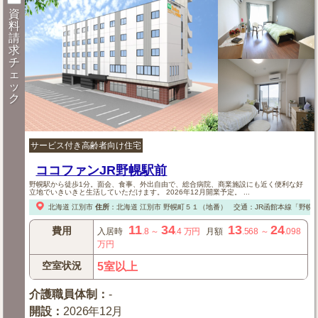
資
料
請
求
チ
ェ
ッ
ク
サービス付き高齢者向け住宅
ココファンJR野幌駅前
野幌駅から徒歩1分。面会、食事、外出自由で、総合病院、商業施設にも近く便利な好
立地でいきいきと生活していただけます。 2026年12月開業予定。 ...
北海道
江別市
住所
：
北海道
江別市
野幌町５１（地番）
交通：JR函館本線「野幌
11
34
13
24
費用
入居時
.8
～
.4
万円
月額
.568
～
.098
万円
空室状況
5室以上
介護職員体制
：
-
開設
：
2026年12月