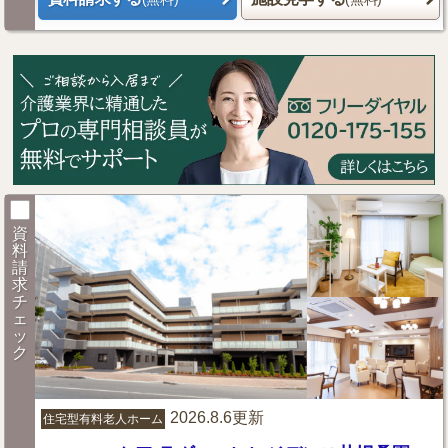
資
料
請
求
チ
ェ
ッ
ク
2026.8.6更新
住宅型有料老人ホーム