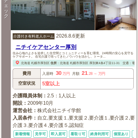
チ
ェ
ッ
ク
2026.8.6更新
介護付き有料老人ホーム
ニチイケアセンター厚別
住み心地のよさを追求した住空間とコミュニティーを育む環境、24時間の安心を見守る
ケアサポート。 在宅介護で培ってきたノウハウを活かし、トータ...
北海道
札幌市厚別区
住所
：
北海道
札幌市厚別区
厚別東4条4丁目11-31
交通：電車
30
21
費用
入居時
万円
月額
.28
～
万円
空室状況
5室以上
介護職員体制
：
2.5：1人以上
開設
：
2009年10月
運営会社
：
株式会社ニチイ学館
入居条件
：
自立,要支援１,要支援２,要介護１,要介護２,要
介護３,要介護４,要介護５,認知症
新着情報
見学可
即入居可
看取り可
終身利用可
個室あり
シ