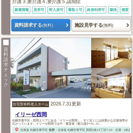
介護３,要介護４,要介護５,認知症
新着情報
見学可
即入居可
看取り可
終身利用可
築浅
個室あ
資料請求する
施設見学する
(無料)
(無料)
資
料
請
求
チ
ェ
ッ
ク
2026.7.31更新
住宅型有料老人ホーム
イリーゼ西岡
札幌市豊平区・西岡エリアにある「イリーゼ西岡」。すぐ近くには緑豊かな丘陵地帯が
広がっています。イリーゼ西岡では中・重度者（要介護3〜5）の...
北海道
札幌市豊平区
住所
：
北海道
札幌市豊平区
西岡3条13丁目7-10
交通：□札幌