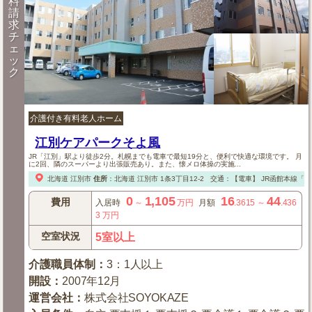
料
請
求
チ
ェ
ッ
ク
介護付き有料老人ホーム
江別ケアパークそよ風
JR「江別」駅より徒歩2分。札幌までも電車で最短19分と、便利で快適な環境です。 月
に2回、隣のスーパーより出張販売あり。また、懐メロ体操の実施...
北海道
江別市
住所
：
北海道
江別市
1条3丁目12-2
交通：【電車】
JR函館本線「江
0
1,105
16
44
費用
入居時
～
万円
月額
.3615
～
.436
3
万円
空室状況
5室以上
介護職員体制
：
3：1人以上
開設
：
2007年12月
運営会社
：
株式会社SOYOKAZE