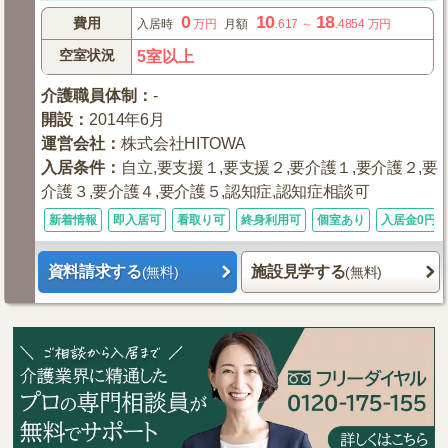
0
10
18
費用
入居時
万円
月額
.617
～
.4854
万円
空室状況
5室以上
介護職員体制
：
-
開設
：
2014年6月
運営会社
：
株式会社HITOWA
入居条件
：
自立,要支援１,要支援２,要介護１,要介護２,要
介護３,要介護４,要介護５,認知症,認知症相談可
新着情報
即入居可
看取り可
終身利用可
個室あり
入居金0円
資料請求する
施設見学する
(無料)
(無料)