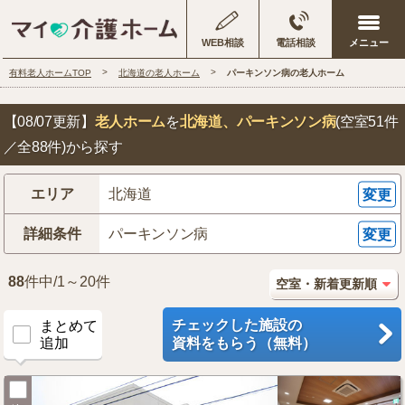
WEB相談
電話相談
有料老人ホームTOP
北海道の老人ホーム
パーキンソン病の老人ホーム
【08/07更新】
老人ホーム
を
北海道
、パーキンソン病
(空室51件
／全88件)から探す
エリア
北海道
変更
詳細条件
パーキンソン病
変更
88
件中/1～20件
チェックした施設の
まとめて
追加
資料をもらう（無料）