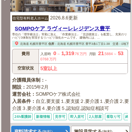
2026.8.6更新
住宅型有料老人ホーム
SOMPOケア ラヴィーレレジデンス豊平
専任の「理学療法士」常勤に加え、「作業療法士」「言語聴覚士」を配置し、充実のリ
ハビリ3体制を実現するリハビリ強化ホームです。 建物内には、...
北海道
札幌市豊平区
住所
：
北海道
札幌市豊平区
豊平3条1丁目1-38
交通：□地下鉄
0
1,319
21
53
費用
入居時
～
.76
万円
月額
.5884
～
.
0768
万円
空室状況
5室以上
介護職員体制
：
-
開設
：
2015年2月
運営会社
：
SOMPOケア株式会社
入居条件
：
自立,要支援１,要支援２,要介護１,要介護２,要
介護３,要介護４,要介護５,認知症,認知症相談可
24h看護師
新着情報
見学可
即入居可
2人部屋
看取り可
終
資料請求する
施設見学する
(無料)
(無料)