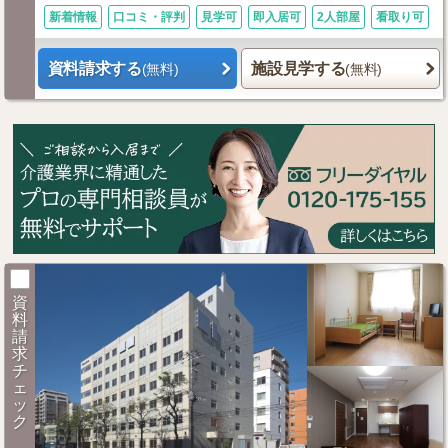
新着情報
口コミ・評判
見学可
即入居可
2人部屋
看取り可
資料請求する
施設見学する
(無料)
(無料)
資
料
請
求
チ
ェ
ッ
ク