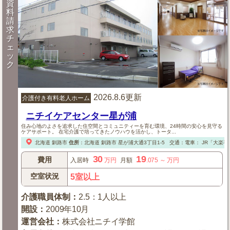
資
料
請
求
チ
ェ
ッ
ク
2026.8.6更新
介護付き有料老人ホーム
ニチイケアセンター星が浦
住み心地のよさを追求した住空間とコミュニティーを育む環境、24時間の安心を見守る
ケアサポート。 在宅介護で培ってきたノウハウを活かし、トータ...
北海道
釧路市
住所
：
北海道
釧路市
星が浦大通3丁目1-5
交通：電車：
JR「大楽毛
30
19
費用
入居時
万円
月額
.075
～
万円
空室状況
5室以上
介護職員体制
：
2.5：1人以上
開設
：
2009年10月
運営会社
：
株式会社ニチイ学館