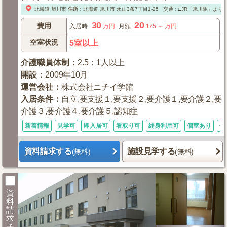
北海道
旭川市
住所
：
北海道
旭川市
永山3条7丁目1-25
交通：□JR「旭川駅」より
30
20
費用
入居時
万円
月額
.175
～
万円
空室状況
5室以上
介護職員体制
：
2.5：1人以上
開設
：
2009年10月
運営会社
：
株式会社ニチイ学館
入居条件
：
自立,要支援１,要支援２,要介護１,要介護２,要
介護３,要介護４,要介護５,認知症
新着情報
見学可
即入居可
看取り可
終身利用可
個室あり
体
資料請求する
施設見学する
(無料)
(無料)
資
料
請
求