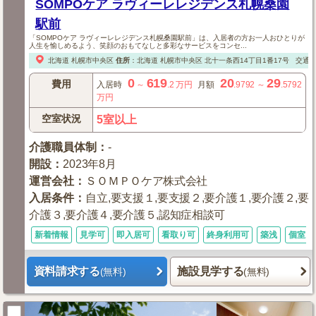
SOMPOケア ラヴィーレレジデンス札幌桑園
駅前
「SOMPOケア ラヴィーレレジデンス札幌桑園駅前」は、入居者の方お一人おひとりが
人生を愉しめるよう、笑顔のおもてなしと多彩なサービスをコンセ...
北海道
札幌市中央区
住所
：
北海道
札幌市中央区
北十一条西14丁目1番17号
交通
0
619
20
29
費用
入居時
～
.2
万円
月額
.9792
～
.5792
万円
空室状況
5室以上
介護職員体制
：
-
開設
：
2023年8月
運営会社
：
ＳＯＭＰＯケア株式会社
入居条件
：
自立,要支援１,要支援２,要介護１,要介護２,要
介護３,要介護４,要介護５,認知症相談可
新着情報
見学可
即入居可
看取り可
終身利用可
築浅
個室あ
資料請求する
施設見学する
(無料)
(無料)