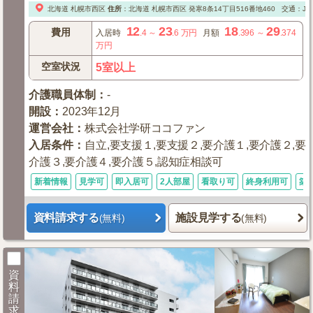
北海道
札幌市西区
住所
：
北海道
札幌市西区
発寒8条14丁目516番地460
交通：J
12
23
18
29
費用
入居時
.4
～
.6
万円
月額
.396
～
.374
万円
空室状況
5室以上
介護職員体制
：
-
開設
：
2023年12月
運営会社
：
株式会社学研ココファン
入居条件
：
自立,要支援１,要支援２,要介護１,要介護２,要
介護３,要介護４,要介護５,認知症相談可
新着情報
見学可
即入居可
2人部屋
看取り可
終身利用可
築
資料請求する
施設見学する
(無料)
(無料)
資
料
請
求