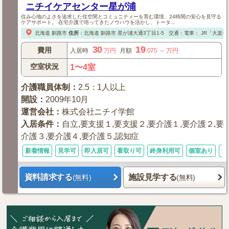
ニチイケアセンター星が浦
住み心地のよさを追求した住空間とコミュニティーを育む環境、24時間の安心を見守る
ケアサポート。 在宅介護で培ってきたノウハウを活かし、トータ...
北海道
釧路市
住所
：
北海道
釧路市
星が浦大通3丁目1-5
交通：電車：
JR「大楽毛
30
19
費用
入居時
万円
月額
.075
～
万円
空室状況
1〜4室
介護職員体制
：
2.5：1人以上
開設
：
2009年10月
運営会社
：
株式会社ニチイ学館
入居条件
：
自立,要支援１,要支援２,要介護１,要介護２,要
介護３,要介護４,要介護５,認知症
新着情報
見学可
即入居可
看取り可
終身利用可
個室あり
体
資料請求する
施設見学する
(無料)
(無料)