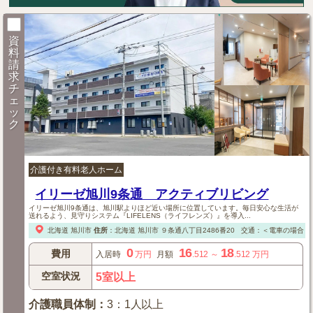
資
料
請
求
チ
ェ
ッ
ク
介護付き有料老人ホーム
イリーゼ旭川9条通 アクティブリビング
イリーゼ旭川9条通は、旭川駅よりほど近い場所に位置しています。毎日安心な生活が
送れるよう、見守りシステム『LIFELENS（ライフレンズ）』を導入...
北海道
旭川市
住所
：
北海道
旭川市
９条通八丁目2486番20
交通：＜電車の場合＞
0
16
18
費用
入居時
万円
月額
.512
～
.512
万円
空室状況
5室以上
介護職員体制
：
3：1人以上