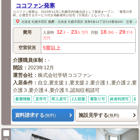
ココファン発寒
ココファン発寒は、2023年12月に札幌市内5拠点目として新規オープン。「教育の学
研」が運営するサービス付き高齢者向け住宅（サ高住）となっていま...
北海道
札幌市西区
住所
：
北海道
札幌市西区
発寒8条14丁目516番地460
交通：J
12
23
18
29
費用
入居時
.4
～
.6
万円
月額
.396
～
.374
万円
空室状況
5室以上
介護職員体制
：
-
開設
：
2023年12月
運営会社
：
株式会社学研ココファン
入居条件
：
自立,要支援１,要支援２,要介護１,要介護２,要
介護３,要介護４,要介護５,認知症相談可
新着情報
見学可
即入居可
2人部屋
看取り可
終身利用可
築
資料請求する
施設見学する
(無料)
(無料)