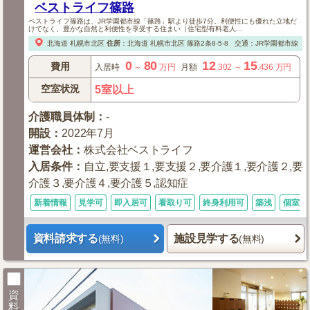
ベストライフ篠路
ベストライフ篠路は、JR学園都市線「篠路」駅より徒歩7分。利便性にも優れた立地だ
けでなく、豊かな自然と利便性を享受する住まい（住宅型有料老人...
北海道
札幌市北区
住所
：
北海道
札幌市北区
篠路2条8-5-8
交通：JR学園都市線「
0
80
12
15
費用
入居時
～
万円
月額
.302
～
.436
万円
空室状況
5室以上
介護職員体制
：
-
開設
：
2022年7月
運営会社
：
株式会社ベストライフ
入居条件
：
自立,要支援１,要支援２,要介護１,要介護２,要
介護３,要介護４,要介護５,認知症
新着情報
見学可
即入居可
看取り可
終身利用可
築浅
個室あ
資料請求する
施設見学する
(無料)
(無料)
資
料