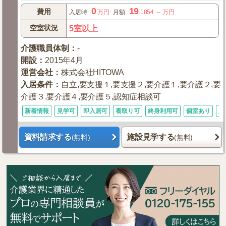
0
19
費用
入居時
万円
月額
.1854
～
万円
空室状況
5室以上
介護職員体制
：
-
開設
：
2015年4月
運営会社
：
株式会社HITOWA
入居条件
：
自立,要支援１,要支援２,要介護１,要介護２,要
介護３,要介護４,要介護５,認知症相談可
新着情報
見学可
即入居可
看取り可
終身利用可
個室あり
入
資料請求する
施設見学する
(無料)
(無料)