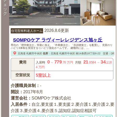
チ
ェ
ッ
ク
2026.8.6更新
住宅型有料老人ホーム
SOMPOケア ラヴィーレレジデンス旭ヶ丘
専任の「理学療法士」常勤に加え、「作業療法士」「言語聴覚士」を配置し、充実のリ
ハビリ3体制を実現するリハビリ強化ホームです。 建物内には、...
北海道
札幌市中央区
住所
：
北海道
札幌市中央区
南14条西18丁目6-22
交通：□札幌
0
779
21
34
費用
入居時
～
.76
万円
月額
.0584
～
.118
4
万円
空室状況
5室以上
介護職員体制
：
-
開設
：
2017年6月
運営会社
：
SOMPOケア株式会社
入居条件
：
自立,要支援１,要支援２,要介護１,要介護２,要
介護３,要介護４,要介護５,認知症,認知症相談可