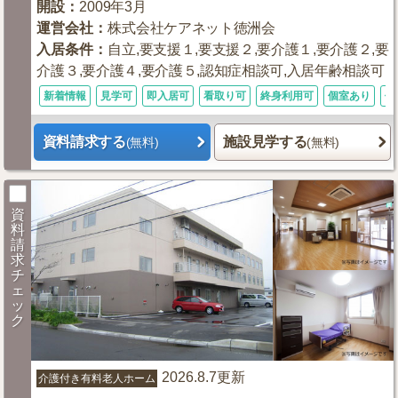
開設
：
2009年3月
運営会社
：
株式会社ケアネット徳洲会
入居条件
：
自立,要支援１,要支援２,要介護１,要介護２,要
介護３,要介護４,要介護５,認知症相談可,入居年齢相談可
新着情報
見学可
即入居可
看取り可
終身利用可
個室あり
体
資料請求する
施設見学する
(無料)
(無料)
資
料
請
求
チ
ェ
ッ
ク
2026.8.7更新
介護付き有料老人ホーム