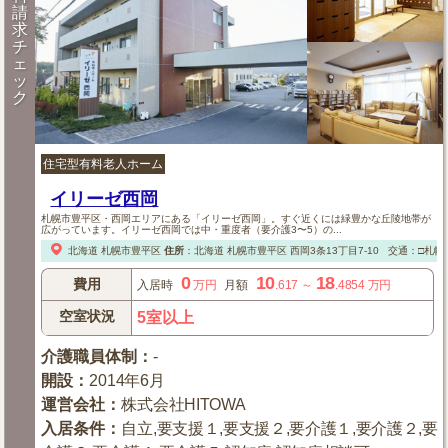
請
求
チ
ェ
ッ
ク
住宅型有料老人ホーム
イリーゼ西岡
札幌市豊平区・西岡エリアにある「イリーゼ西岡」。すぐ近くには緑豊かな丘陵地帯が
広がっています。イリーゼ西岡では中・重度者（要介護3〜5）の...
北海道
札幌市豊平区
住所
：
北海道
札幌市豊平区
西岡3条13丁目7-10
交通：□札幌
0
10
18
費用
入居時
万円
月額
.617
～
.4854
万円
空室状況
5室以上
介護職員体制
：
-
開設
：
2014年6月
運営会社
：
株式会社HITOWA
入居条件
：
自立,要支援１,要支援２,要介護１,要介護２,要