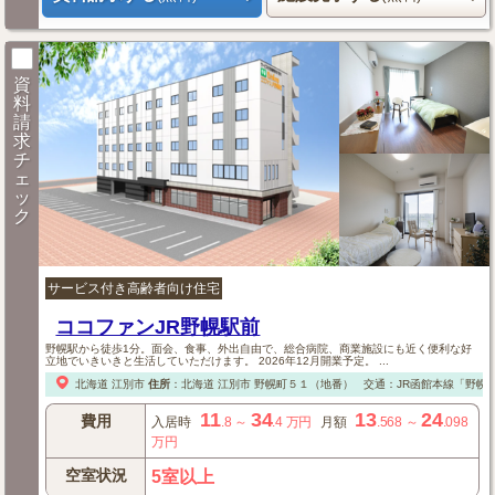
資
料
請
求
チ
ェ
ッ
ク
サービス付き高齢者向け住宅
ココファンJR野幌駅前
野幌駅から徒歩1分。面会、食事、外出自由で、総合病院、商業施設にも近く便利な好
立地でいきいきと生活していただけます。 2026年12月開業予定。 ...
北海道
江別市
住所
：
北海道
江別市
野幌町５１（地番）
交通：JR函館本線「野幌
11
34
13
24
費用
入居時
.8
～
.4
万円
月額
.568
～
.098
万円
空室状況
5室以上