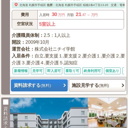
北海道
札幌市手稲区
住所
：
北海道
札幌市手稲区
稲穂2条4丁目13-20
交通：電車：
30
21
費用
入居時
万円
月額
.47
～
万円
空室状況
5室以上
介護職員体制
：
2.5：1人以上
開設
：
2009年10月
運営会社
：
株式会社ニチイ学館
入居条件
：
自立,要支援１,要支援２,要介護１,要介護２,要
介護３,要介護４,要介護５,認知症
新着情報
見学可
即入居可
看取り可
終身利用可
個室あり
体
資料請求する
施設見学する
(無料)
(無料)
資
料
請
求