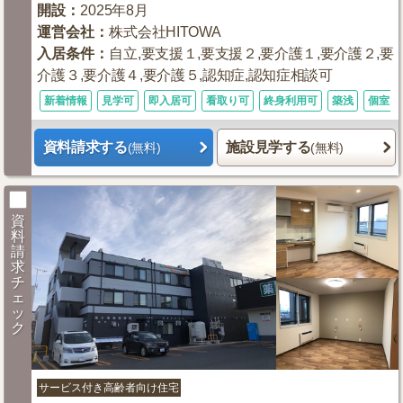
開設
：
2025年8月
運営会社
：
株式会社HITOWA
入居条件
：
自立,要支援１,要支援２,要介護１,要介護２,要
介護３,要介護４,要介護５,認知症,認知症相談可
新着情報
見学可
即入居可
看取り可
終身利用可
築浅
個室あ
資料請求する
施設見学する
(無料)
(無料)
資
料
請
求
チ
ェ
ッ
ク
サービス付き高齢者向け住宅