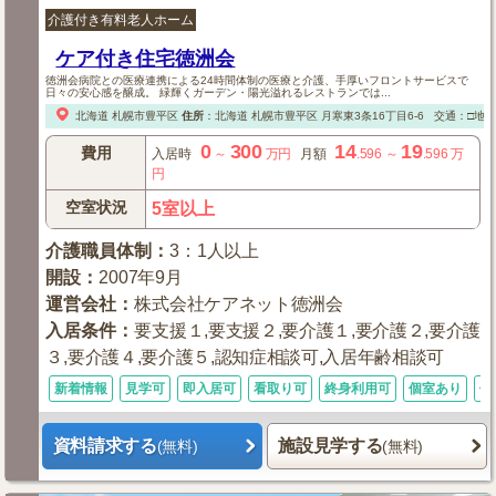
介護付き有料老人ホーム
ケア付き住宅徳洲会
徳洲会病院との医療連携による24時間体制の医療と介護、手厚いフロントサービスで
日々の安心感を醸成。 緑輝くガーデン・陽光溢れるレストランでは...
北海道
札幌市豊平区
住所
：
北海道
札幌市豊平区
月寒東3条16丁目6-6
交通：□地下
0
300
14
19
費用
入居時
～
万円
月額
.596
～
.596
万
円
空室状況
5室以上
介護職員体制
：
3：1人以上
開設
：
2007年9月
運営会社
：
株式会社ケアネット徳洲会
入居条件
：
要支援１,要支援２,要介護１,要介護２,要介護
３,要介護４,要介護５,認知症相談可,入居年齢相談可
新着情報
見学可
即入居可
看取り可
終身利用可
個室あり
体
資料請求する
施設見学する
(無料)
(無料)