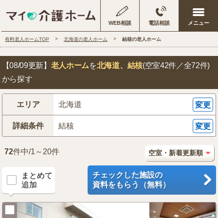
WEB相談
電話相談
有料老人ホームTOP
北海道の老人ホーム
結核の老人ホーム
【08/09更新】
老人ホーム
を
北海道
、結核
(空室42件／全72件)
から探す
エリア
北海道
変更
詳細条件
結核
変更
72
件中/1～20件
チェックした施設の
まとめて
追加
資料をもらう（無料）