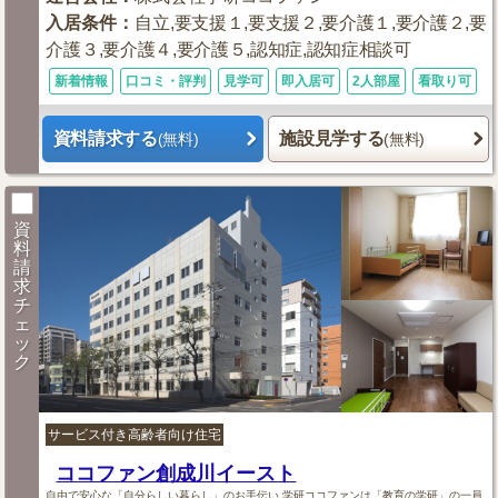
入居条件
：
自立,要支援１,要支援２,要介護１,要介護２,要
介護３,要介護４,要介護５,認知症,認知症相談可
新着情報
口コミ・評判
見学可
即入居可
2人部屋
看取り可
資料請求する
施設見学する
(無料)
(無料)
資
料
請
求
チ
ェ
ッ
ク
サービス付き高齢者向け住宅
ココファン創成川イースト
自由で安心な「自分らしい暮らし」のお手伝い 学研ココファンは「教育の学研」の一員