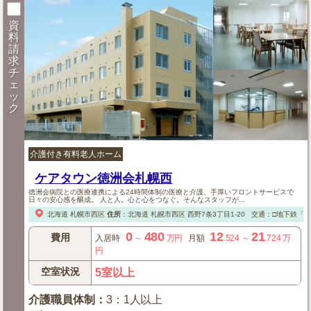
資
料
請
求
チ
ェ
ッ
ク
介護付き有料老人ホーム
ケアタウン徳洲会札幌西
徳洲会病院との医療連携による24時間体制の医療と介護、手厚いフロントサービスで
日々の安心感を醸成。 人と人。心と心をつなぐ。そんなスタッフが...
北海道
札幌市西区
住所
：
北海道
札幌市西区
西野7条3丁目1-20
交通：□地下鉄「
0
480
12
21
費用
入居時
～
万円
月額
.524
～
.724
万
円
空室状況
5室以上
介護職員体制
：
3：1人以上