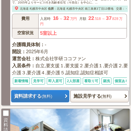
で、2005年よりサービス付き高齢者住宅（サ高住）を中心に、...
北海道
札幌市中央区
住所
：
北海道
札幌市中央区
南三条東3丁目13番地
交通：・地
16
32
22
37
費用
入居時
～
万円
月額
.518
～
.828
万
円
空室状況
5室以上
介護職員体制
：
-
開設
：
2025年6月
運営会社
：
株式会社学研ココファン
入居条件
：
自立,要支援１,要支援２,要介護１,要介護２,要
介護３,要介護４,要介護５,認知症,認知症相談可
新着情報
見学可
即入居可
2人部屋
看取り可
築浅
個室あり
資料請求する
施設見学する
(無料)
(無料)
資
料
請