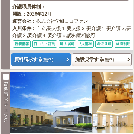
介護職員体制
：
-
開設
：
2026年12月
運営会社
：
株式会社学研ココファン
入居条件
：
自立,要支援１,要支援２,要介護１,要介護２,要
介護３,要介護４,要介護５,認知症相談可
新着情報
口コミ・評判
即入居可
2人部屋
看取り可
終身利用可
資料請求する
施設見学する
(無料)
(無料)
資
料
請
求
チ
ェ
ッ
ク