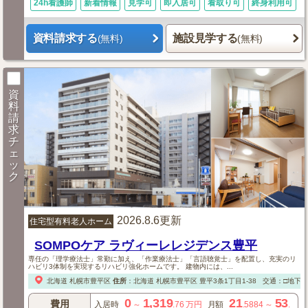
24h看護師
新着情報
見学可
即入居可
看取り可
終身利用可
資料請求する
施設見学する
(無料)
(無料)
資
料
請
求
チ
ェ
ッ
ク
2026.8.6更新
住宅型有料老人ホーム
SOMPOケア ラヴィーレレジデンス豊平
専任の「理学療法士」常勤に加え、「作業療法士」「言語聴覚士」を配置し、充実のリ
ハビリ3体制を実現するリハビリ強化ホームです。 建物内には、...
北海道
札幌市豊平区
住所
：
北海道
札幌市豊平区
豊平3条1丁目1-38
交通：□地下鉄
0
1,319
21
53
費用
入居時
～
.76
万円
月額
.5884
～
.