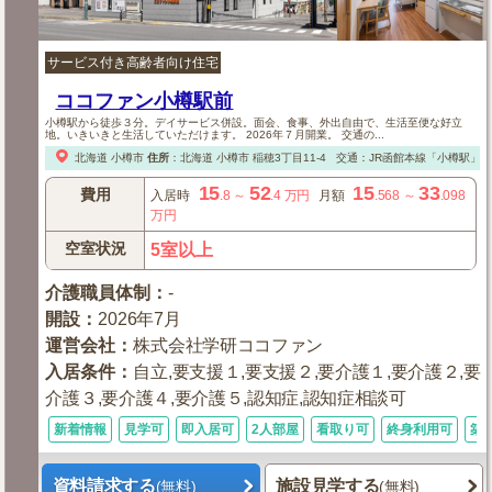
サービス付き高齢者向け住宅
ココファン小樽駅前
小樽駅から徒歩３分。デイサービス併設。面会、食事、外出自由で、生活至便な好立
地。いきいきと生活していただけます。 2026年７月開業。 交通の...
北海道
小樽市
住所
：
北海道
小樽市
稲穂3丁目11-4
交通：JR函館本線「小樽駅」
15
52
15
33
費用
入居時
.8
～
.4
万円
月額
.568
～
.098
万円
空室状況
5室以上
介護職員体制
：
-
開設
：
2026年7月
運営会社
：
株式会社学研ココファン
入居条件
：
自立,要支援１,要支援２,要介護１,要介護２,要
介護３,要介護４,要介護５,認知症,認知症相談可
新着情報
見学可
即入居可
2人部屋
看取り可
終身利用可
築
資料請求する
施設見学する
(無料)
(無料)