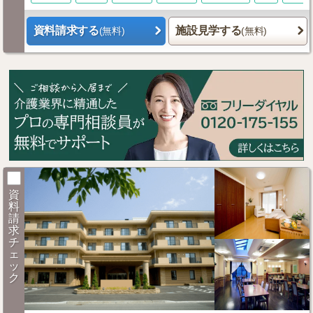
資料請求する
施設見学する
(無料)
(無料)
資
料
請
求
チ
ェ
ッ
ク