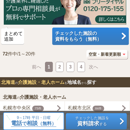
チェックした施設の
まとめて
追加
資料をもらう（無料）
72
件中/1～20件
前へ
1
2
3
4
次へ
北海道
介護施設・老人ホーム
地域名
探す
の
を
から
北海道
介護施設・老人ホーム
の
札幌市中央区
札幌市北区
75件
84件
9～17時 平日・日曜
チェックした施設を
札幌市東区
札幌市白石区
電話
相談
資料請求
68件
66件
で
（無料）
する