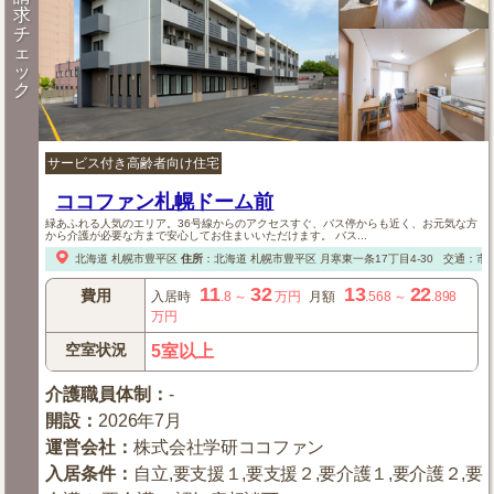
求
チ
ェ
ッ
ク
サービス付き高齢者向け住宅
ココファン札幌ドーム前
緑あふれる人気のエリア。36号線からのアクセスすぐ、バス停からも近く、お元気な方
から介護が必要な方まで安心してお住まいいただけます。 バス...
北海道
札幌市豊平区
住所
：
北海道
札幌市豊平区
月寒東一条17丁目4-30
交通：市営
11
32
13
22
費用
入居時
.8
～
万円
月額
.568
～
.898
万円
空室状況
5室以上
介護職員体制
：
-
開設
：
2026年7月
運営会社
：
株式会社学研ココファン
入居条件
：
自立,要支援１,要支援２,要介護１,要介護２,要