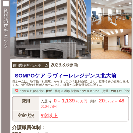
資
料
請
求
チ
ェ
ッ
ク
2026.8.6更新
住宅型有料老人ホーム
SOMPOケア ラヴィーレレジデンス北大前
当ホームは、地下鉄「札幌駅」から３つ目の「北24条駅」より、徒歩５分の距離に立地
する、都心型の有料老人ホームです。 緑豊かな北海道大学に近く...
北海道
札幌市北区
住所
：
北海道
札幌市北区
北21条西5-2-1
交通：□地下鉄「北24
0
1,139
20
48
費用
入居時
～
.76
万円
月額
.5752
～
.
0104
万円
空室状況
5室以上
介護職員体制
：
-