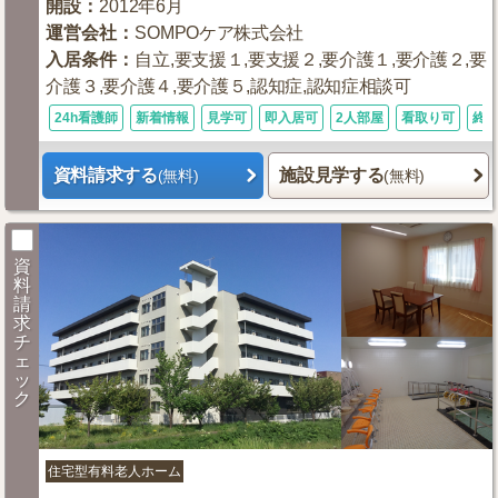
開設
：
2012年6月
運営会社
：
SOMPOケア株式会社
入居条件
：
自立,要支援１,要支援２,要介護１,要介護２,要
介護３,要介護４,要介護５,認知症,認知症相談可
24h看護師
新着情報
見学可
即入居可
2人部屋
看取り可
終
資料請求する
施設見学する
(無料)
(無料)
資
料
請
求
チ
ェ
ッ
ク
住宅型有料老人ホーム