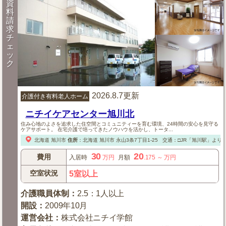
資
料
請
求
チ
ェ
ッ
ク
2026.8.7更新
介護付き有料老人ホーム
ニチイケアセンター旭川北
住み心地のよさを追求した住空間とコミュニティーを育む環境、24時間の安心を見守る
ケアサポート。 在宅介護で培ってきたノウハウを活かし、トータ...
北海道
旭川市
住所
：
北海道
旭川市
永山3条7丁目1-25
交通：□JR「旭川駅」より
30
20
費用
入居時
万円
月額
.175
～
万円
空室状況
5室以上
介護職員体制
：
2.5：1人以上
開設
：
2009年10月
運営会社
：
株式会社ニチイ学館