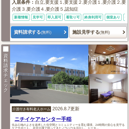
入居条件
：
自立,要支援１,要支援２,要介護１,要介護２,要
介護３,要介護４,要介護５,認知症
新着情報
見学可
即入居可
看取り可
終身利用可
個室あり
体
資料請求する
施設見学する
(無料)
(無料)
資
料
請
求
チ
ェ
ッ
ク
2026.8.7更新
介護付き有料老人ホーム
ニチイケアセンター手稲
住み心地のよさを追求した住空間とコミュニティーを育む環境、24時間の安心を見守る
ケアサポート。 在宅介護で培ってきたノウハウを活かし、トータ...