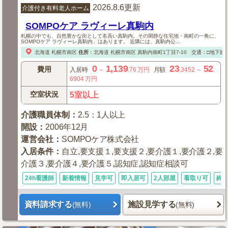
2026.8.6更新
介護付き有料老人ホーム
SOMPOケア ラヴィーレ真駒内
札幌の中でも、自然豊かな街として名高い真駒内。その閑静な住宅地・南町の一角に、
SOMPOケア ラヴィーレ真駒内」はあります。 近隣には、真駒内公...
北海道
札幌市南区
住所
：
北海道
札幌市南区
真駒内南町1丁目7-10
交通：□地下鉄
0
1,139
23
52
費用
入居時
～
.76
万円
月額
.3452
～
.
6904
万円
空室状況
5室以上
介護職員体制
：
2.5：1人以上
開設
：
2006年12月
運営会社
：
SOMPOケア株式会社
入居条件
：
自立,要支援１,要支援２,要介護１,要介護２,要
介護３,要介護４,要介護５,認知症,認知症相談可
24h看護師
新着情報
見学可
即入居可
2人部屋
看取り可
終
資料請求する
施設見学する
(無料)
(無料)