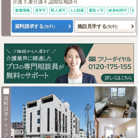
介護３,要介護４,認知症相談可
新着情報
見学可
即入居可
2人部屋
看取り可
終身利用可
築
資料請求する
施設見学する
(無料)
(無料)
資
料
請
求
チ
ェ
ッ
ク