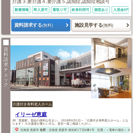
介護３,要介護４,要介護５,認知症,認知症相談可
新着情報
即入居可
看取り可
終身利用可
個室あり
入居金0円
資料請求する
施設見学する
(無料)
(無料)
資
料
請
求
チ
ェ
ッ
ク
介護付き有料老人ホーム
イリーゼ恵庭
JR「恵庭駅」直結の便利な住まい。 2019年6月1日～「介護付き有料老人ホーム」とな
ります！ ※介護度が重たい方も、是非一度ご相談ください。
北海道
恵庭市
住所
：
北海道
恵庭市
相生町1丁目8番1号
交通：＜電車の場合＞
JR