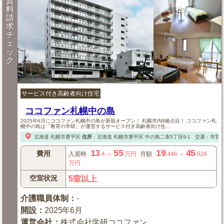
資
料
請
求
チ
ェ
ッ
ク
サービス付き高齢者向け住宅
ココファン札幌中の島
2025年6月にココファン札幌中の島が新規オープン！ 札幌市内8拠点目！ ココファン札
幌中の島は「教育の学研」が運営するサービス付き高齢者向け住...
北海道
札幌市豊平区
住所
：
北海道
札幌市豊平区
中の島二条5丁目9-1
交通：市営
13
55
19
45
費用
入居時
.4
～
万円
月額
.446
～
.624
万円
空室状況
5室以上
介護職員体制
：
-
開設
：
2025年6月
運営会社
：
株式会社学研ココファン