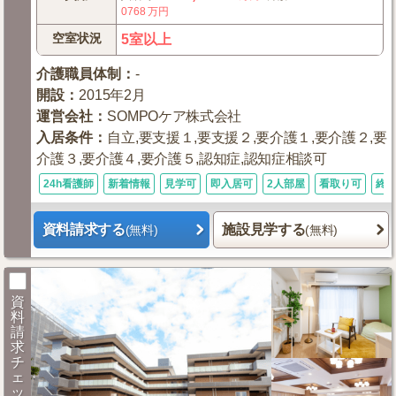
0768
万円
空室状況
5室以上
介護職員体制
：
-
開設
：
2015年2月
運営会社
：
SOMPOケア株式会社
入居条件
：
自立,要支援１,要支援２,要介護１,要介護２,要
介護３,要介護４,要介護５,認知症,認知症相談可
24h看護師
新着情報
見学可
即入居可
2人部屋
看取り可
終
資料請求する
施設見学する
(無料)
(無料)
資
料
請
求
チ
ェ
ッ