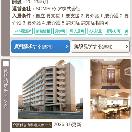
開設
：
2012年6月
運営会社
：
SOMPOケア株式会社
入居条件
：
自立,要支援１,要支援２,要介護１,要介護２,要
介護３,要介護４,要介護５,認知症,認知症相談可
24h看護師
新着情報
見学可
即入居可
2人部屋
看取り可
終
資料請求する
施設見学する
(無料)
(無料)
資
料
請
求
チ
ェ
ッ
ク
2026.8.6更新
介護付き有料老人ホーム