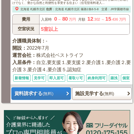
けでなく、豊かな自然と利便性を享受する住まい（住宅型有料老人...
北海道
札幌市北区
住所
：
北海道
札幌市北区
篠路2条8-5-8
交通：JR学園都市線「
0
80
12
15
費用
入居時
～
万円
月額
.302
～
.436
万円
空室状況
5室以上
介護職員体制
：
-
開設
：
2022年7月
運営会社
：
株式会社ベストライフ
入居条件
：
自立,要支援１,要支援２,要介護１,要介護２,要
介護３,要介護４,要介護５,認知症
新着情報
見学可
即入居可
看取り可
終身利用可
築浅
個室あ
資料請求する
施設見学する
(無料)
(無料)