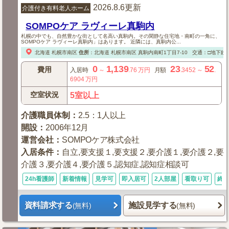
2026.8.6更新
介護付き有料老人ホーム
SOMPOケア ラヴィーレ真駒内
札幌の中でも、自然豊かな街として名高い真駒内。その閑静な住宅地・南町の一角に、
SOMPOケア ラヴィーレ真駒内」はあります。 近隣には、真駒内公...
北海道
札幌市南区
住所
：
北海道
札幌市南区
真駒内南町1丁目7-10
交通：□地下鉄
0
1,139
23
52
費用
入居時
～
.76
万円
月額
.3452
～
.
6904
万円
空室状況
5室以上
介護職員体制
：
2.5：1人以上
開設
：
2006年12月
運営会社
：
SOMPOケア株式会社
入居条件
：
自立,要支援１,要支援２,要介護１,要介護２,要
介護３,要介護４,要介護５,認知症,認知症相談可
24h看護師
新着情報
見学可
即入居可
2人部屋
看取り可
終
資料請求する
施設見学する
(無料)
(無料)