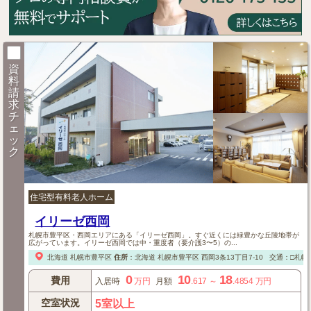
資
料
請
求
チ
ェ
ッ
ク
住宅型有料老人ホーム
イリーゼ西岡
札幌市豊平区・西岡エリアにある「イリーゼ西岡」。すぐ近くには緑豊かな丘陵地帯が
広がっています。イリーゼ西岡では中・重度者（要介護3〜5）の...
北海道
札幌市豊平区
住所
：
北海道
札幌市豊平区
西岡3条13丁目7-10
交通：□札幌
0
10
18
費用
入居時
万円
月額
.617
～
.4854
万円
空室状況
5室以上