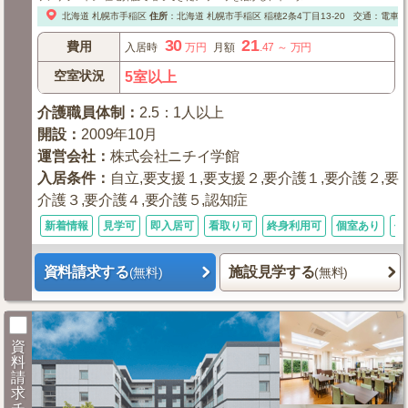
北海道
札幌市手稲区
住所
：
北海道
札幌市手稲区
稲穂2条4丁目13-20
交通：電車：
30
21
費用
入居時
万円
月額
.47
～
万円
空室状況
5室以上
介護職員体制
：
2.5：1人以上
開設
：
2009年10月
運営会社
：
株式会社ニチイ学館
入居条件
：
自立,要支援１,要支援２,要介護１,要介護２,要
介護３,要介護４,要介護５,認知症
新着情報
見学可
即入居可
看取り可
終身利用可
個室あり
体
資料請求する
施設見学する
(無料)
(無料)
資
料
請
求