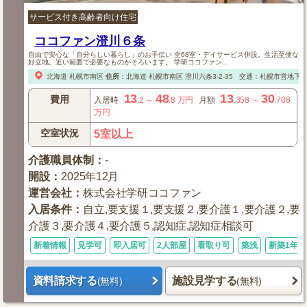
サービス付き高齢者向け住宅
ココファン澄川６条
自由で安心な「自分らしい暮らし」のお手伝い 全68室・デイサービス併設。生活至便な
好立地。近い範囲で必要なものがそろいます。 学研ココファン...
北海道
札幌市南区
住所
：
北海道
札幌市南区
澄川六条3-2-35
交通：札幌市営地下鉄
13
48
13
30
費用
入居時
.2
～
.8
万円
月額
.358
～
.708
万円
空室状況
5室以上
介護職員体制
：
-
開設
：
2025年12月
運営会社
：
株式会社学研ココファン
入居条件
：
自立,要支援１,要支援２,要介護１,要介護２,要
介護３,要介護４,要介護５,認知症,認知症相談可
新着情報
見学可
即入居可
2人部屋
看取り可
築浅
新築1年以
資料請求する
施設見学する
(無料)
(無料)