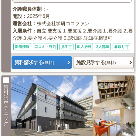
介護職員体制
：
-
開設
：
2025年6月
運営会社
：
株式会社学研ココファン
入居条件
：
自立,要支援１,要支援２,要介護１,要介護２,要
介護３,要介護４,要介護５,認知症,認知症相談可
新着情報
口コミ・評判
見学可
即入居可
2人部屋
看取り可
資料請求する
施設見学する
(無料)
(無料)
資
料
請
求
チ
ェ
ッ
ク