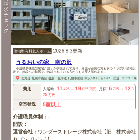
請
求
チ
ェ
ッ
ク
2026.8.3更新
住宅型有料老人ホーム
うるおいの家 南の沢
「小規模多機能型居宅介護」が併設されており、介護が必要な方も安心！ お安い価格設
定で、施設への転居をご検討されている方からも大変人気のある...
北海道
札幌市南区
住所
：
北海道
札幌市南区
南沢4条2丁目8-27
交通：□バス「東海
11
19
6
12
費用
入居時
.425
～
.025
万円
月額
.725
～
.3
25
万円
空室状況
5室以上
介護職員体制
：
-
開設
：
運営会社
：
ワンダーストレージ株式会社【旧 株式会社
セブンブレンチ】