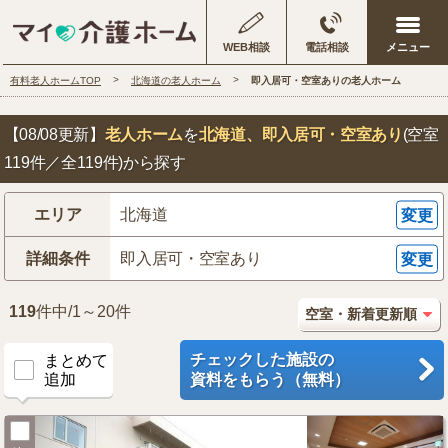
WEB相談
電話相談
有料老人ホームTOP
北海道の老人ホーム
即入居可・空室ありの老人ホーム
【08/08更新】
老人ホーム
を
北海道
、即入居可・空室あり
(空室
119件／全119件)から探す
エリア
北海道
変更
詳細条件
即入居可・空室あり
変更
119
件中/1～20件
チェックした施設の
まとめて
追加
資料をもらう（無料）