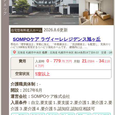
チ
ェ
ッ
ク
2026.8.6更新
住宅型有料老人ホーム
SOMPOケア ラヴィーレレジデンス旭ヶ丘
専任の「理学療法士」常勤に加え、「作業療法士」「言語聴覚士」を配置し、充実のリ
ハビリ3体制を実現するリハビリ強化ホームです。 建物内には、...
北海道
札幌市中央区
住所
：
北海道
札幌市中央区
南14条西18丁目6-22
交通：□札幌
0
779
21
34
費用
入居時
～
.76
万円
月額
.0584
～
.118
4
万円
空室状況
5室以上
介護職員体制
：
-
開設
：
2017年6月
運営会社
：
SOMPOケア株式会社
入居条件
：
自立,要支援１,要支援２,要介護１,要介護２,要
介護３,要介護４,要介護５,認知症,認知症相談可