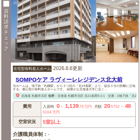
資
料
請
求
チ
ェ
ッ
ク
2026.8.6更新
住宅型有料老人ホーム
SOMPOケア ラヴィーレレジデンス北大前
当ホームは、地下鉄「札幌駅」から３つ目の「北24条駅」より、徒歩５分の距離に立地
する、都心型の有料老人ホームです。 緑豊かな北海道大学に近く...
北海道
札幌市北区
住所
：
北海道
札幌市北区
北21条西5-2-1
交通：□地下鉄「北24
0
1,139
20
48
費用
入居時
～
.76
万円
月額
.5752
～
.
0104
万円
空室状況
5室以上
介護職員体制
：
-