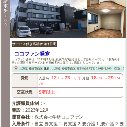
請
求
チ
ェ
ッ
ク
サービス付き高齢者向け住宅
ココファン発寒
ココファン発寒は、2023年12月に札幌市内5拠点目として新規オープン。「教育の学
研」が運営するサービス付き高齢者向け住宅（サ高住）となっていま...
北海道
札幌市西区
住所
：
北海道
札幌市西区
発寒8条14丁目516番地460
交通：J
12
23
18
29
費用
入居時
.4
～
.6
万円
月額
.396
～
.374
万円
空室状況
5室以上
介護職員体制
：
-
開設
：
2023年12月
運営会社
：
株式会社学研ココファン
入居条件
：
自立,要支援１,要支援２,要介護１,要介護２,要