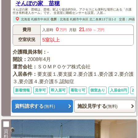
そんぽの家 苗穂
そんぽの家 苗穂は、苗穂」駅より徒歩約5分。アクセスにも便利な場所にある「介護
付き有料老人ホーム」です。 全居室に睡眠センサーを設置。入居...
北海道
札幌市中央区
住所
：
北海道
札幌市中央区
北二条東13丁目1-2
交通：JR函
0
21
費用
入居時
万円
月額
.859
～
万円
空室状況
5室以上
介護職員体制
：
-
開設
：
2008年4月
運営会社
：
ＳＯＭＰＯケア株式会社
入居条件
：
要支援１,要支援２,要介護１,要介護２,要介護
３,要介護４,要介護５,認知症
新着情報
見学可
即入居可
看取り可
個室あり
入居金0円
24
資料請求する
施設見学する
(無料)
(無料)
資
料