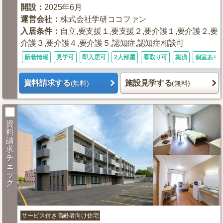
開設
：
2025年6月
運営会社
：
株式会社学研ココファン
入居条件
：
自立,要支援１,要支援２,要介護１,要介護２,要
介護３,要介護４,要介護５,認知症,認知症相談可
新着情報
見学可
即入居可
2人部屋
看取り可
築浅
個室あり
資料請求する
施設見学する
(無料)
(無料)
資
料
請
求
チ
ェ
ッ
ク
サービス付き高齢者向け住宅