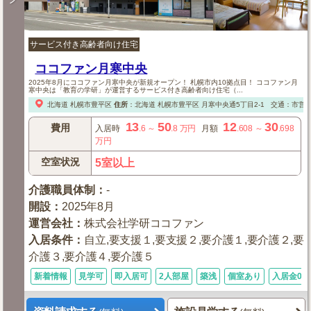
サービス付き高齢者向け住宅
ココファン月寒中央
2025年8月にココファン月寒中央が新規オープン！ 札幌市内10拠点目！ ココファン月
寒中央は「教育の学研」が運営するサービス付き高齢者向け住宅（...
北海道
札幌市豊平区
住所
：
北海道
札幌市豊平区
月寒中央通5丁目2-1
交通：市営
13
50
12
30
費用
入居時
.6
～
.8
万円
月額
.608
～
.698
万円
空室状況
5室以上
介護職員体制
：
-
開設
：
2025年8月
運営会社
：
株式会社学研ココファン
入居条件
：
自立,要支援１,要支援２,要介護１,要介護２,要
介護３,要介護４,要介護５
新着情報
見学可
即入居可
2人部屋
築浅
個室あり
入居金0円