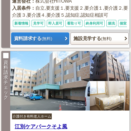
運営会社
：
株式会社HITOWA
入居条件
：
自立,要支援１,要支援２,要介護１,要介護２,要
介護３,要介護４,要介護５,認知症,認知症相談可
新着情報
見学可
即入居可
看取り可
終身利用可
築浅
個室あ
資料請求する
施設見学する
(無料)
(無料)
資
料
請
求
チ
ェ
ッ
ク
介護付き有料老人ホーム
江別ケアパークそよ風