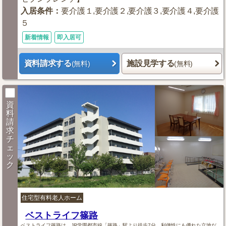
入居条件
：
要介護１,要介護２,要介護３,要介護４,要介護
５
新着情報
即入居可
資料請求する
施設見学する
(無料)
(無料)
資
料
請
求
チ
ェ
ッ
ク
住宅型有料老人ホーム
ベストライフ篠路
ベストライフ篠路は、JR学園都市線「篠路」駅より徒歩7分。利便性にも優れた立地だ