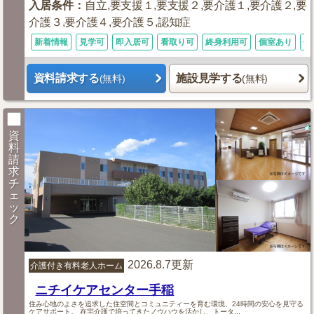
入居条件
：
自立,要支援１,要支援２,要介護１,要介護２,要
介護３,要介護４,要介護５,認知症
新着情報
見学可
即入居可
看取り可
終身利用可
個室あり
体
資料請求する
施設見学する
(無料)
(無料)
資
料
請
求
チ
ェ
ッ
ク
2026.8.7更新
介護付き有料老人ホーム
ニチイケアセンター手稲
住み心地のよさを追求した住空間とコミュニティーを育む環境、24時間の安心を見守る
ケアサポート。 在宅介護で培ってきたノウハウを活かし、トータ...