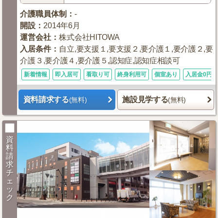
介護職員体制
：
-
開設
：
2014年6月
運営会社
：
株式会社HITOWA
入居条件
：
自立,要支援１,要支援２,要介護１,要介護２,要
介護３,要介護４,要介護５,認知症,認知症相談可
新着情報
即入居可
看取り可
終身利用可
個室あり
入居金0円
資料請求する
施設見学する
(無料)
(無料)
資
料
請
求
チ
ェ
ッ
ク