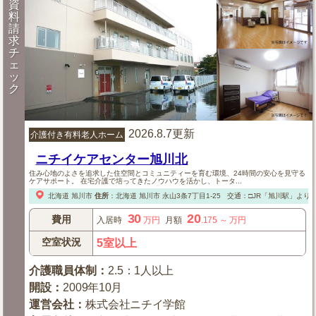
資
料
請
求
チ
ェ
ッ
ク
2026.8.7更新
介護付き有料老人ホーム
ニチイケアセンター旭川北
住み心地のよさを追求した住空間とコミュニティーを育む環境、24時間の安心を見守る
ケアサポート。 在宅介護で培ってきたノウハウを活かし、トータ...
北海道
旭川市
住所
：
北海道
旭川市
永山3条7丁目1-25
交通：□JR「旭川駅」より
30
20
費用
入居時
万円
月額
.175
～
万円
空室状況
5室以上
介護職員体制
：
2.5：1人以上
開設
：
2009年10月
運営会社
：
株式会社ニチイ学館