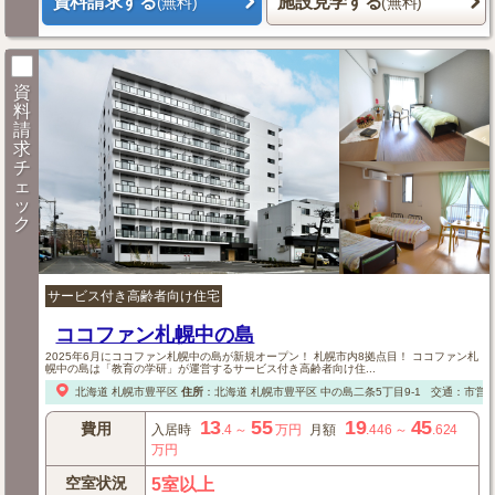
資料請求する
施設見学する
(無料)
(無料)
資
料
請
求
チ
ェ
ッ
ク
サービス付き高齢者向け住宅
ココファン札幌中の島
2025年6月にココファン札幌中の島が新規オープン！ 札幌市内8拠点目！ ココファン札
幌中の島は「教育の学研」が運営するサービス付き高齢者向け住...
北海道
札幌市豊平区
住所
：
北海道
札幌市豊平区
中の島二条5丁目9-1
交通：市営
13
55
19
45
費用
入居時
.4
～
万円
月額
.446
～
.624
万円
空室状況
5室以上