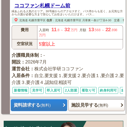
ココファン札幌ドーム前
緑あふれる人気のエリア。36号線からのアクセスすぐ、バス停からも近く、お元気な方
から介護が必要な方まで安心してお住まいいただけます。 バス...
北海道
札幌市豊平区
住所
：
北海道
札幌市豊平区
月寒東一条17丁目4-30
交通：市営
11
32
13
22
費用
入居時
.8
～
万円
月額
.568
～
.898
万円
空室状況
5室以上
介護職員体制
：
-
開設
：
2026年7月
運営会社
：
株式会社学研ココファン
入居条件
：
自立,要支援１,要支援２,要介護１,要介護２,要
介護３,要介護４,認知症相談可
新着情報
見学可
即入居可
2人部屋
看取り可
終身利用可
築
資料請求する
施設見学する
(無料)
(無料)