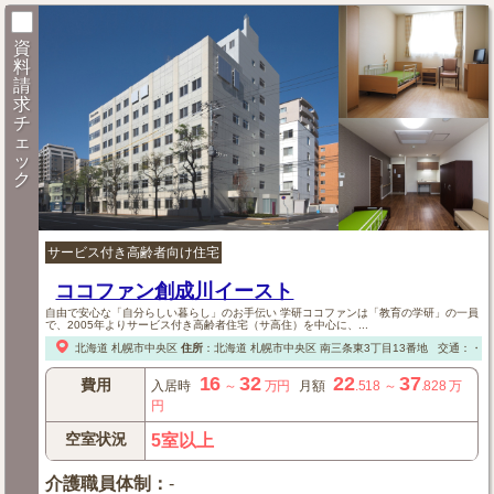
資
料
請
求
チ
ェ
ッ
ク
サービス付き高齢者向け住宅
ココファン創成川イースト
自由で安心な「自分らしい暮らし」のお手伝い 学研ココファンは「教育の学研」の一員
で、2005年よりサービス付き高齢者住宅（サ高住）を中心に、...
北海道
札幌市中央区
住所
：
北海道
札幌市中央区
南三条東3丁目13番地
交通：・地
16
32
22
37
費用
入居時
～
万円
月額
.518
～
.828
万
円
空室状況
5室以上
介護職員体制
：
-