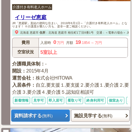
介護付き有料老人ホーム
イリーゼ恵庭
JR「恵庭駅」直結の便利な住まい。 2019年6月1日～「介護付き有料老人ホーム」とな
ります！ ※介護度が重たい方も、是非一度ご相談ください。
北海道
恵庭市
住所
：
北海道
恵庭市
相生町1丁目8番1号
交通：＜電車の場合＞
JR
0
19
費用
入居時
万円
月額
.1854
～
万円
空室状況
5室以上
介護職員体制
：
-
開設
：
2015年4月
運営会社
：
株式会社HITOWA
入居条件
：
自立,要支援１,要支援２,要介護１,要介護２,要
介護３,要介護４,要介護５,認知症相談可
新着情報
見学可
即入居可
看取り可
終身利用可
個室あり
入
資料請求する
施設見学する
(無料)
(無料)