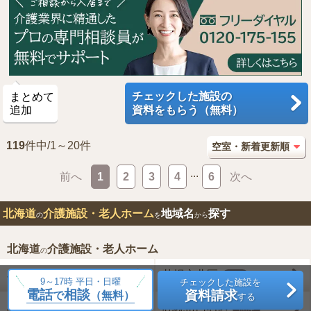
チェックした施設の
まとめて
追加
資料をもらう（無料）
119
件中/1～20件
...
前へ
1
2
3
4
6
次へ
北海道
介護施設・老人ホーム
地域名
探す
の
を
から
北海道
介護施設・老人ホーム
の
札幌市中央区
札幌市北区
75件
84件
9～17時 平日・日曜
チェックした施設を
電話
相談
資料請求
で
（無料）
する
札幌市東区
札幌市白石区
68件
66件