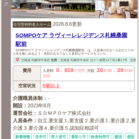
ク
2026.8.6更新
住宅型有料老人ホーム
SOMPOケア ラヴィーレレジデンス札幌桑園
駅前
「SOMPOケア ラヴィーレレジデンス札幌桑園駅前」は、入居者の方お一人おひとりが
人生を愉しめるよう、笑顔のおもてなしと多彩なサービスをコンセ...
北海道
札幌市中央区
住所
：
北海道
札幌市中央区
北十一条西14丁目1番17号
交通
0
619
20
29
費用
入居時
～
.2
万円
月額
.9792
～
.5792
万円
空室状況
5室以上
介護職員体制
：
-
開設
：
2023年8月
運営会社
：
ＳＯＭＰＯケア株式会社
入居条件
：
自立,要支援１,要支援２,要介護１,要介護２,要
介護３,要介護４,要介護５,認知症相談可
新着情報
見学可
即入居可
看取り可
終身利用可
築浅
個室あ