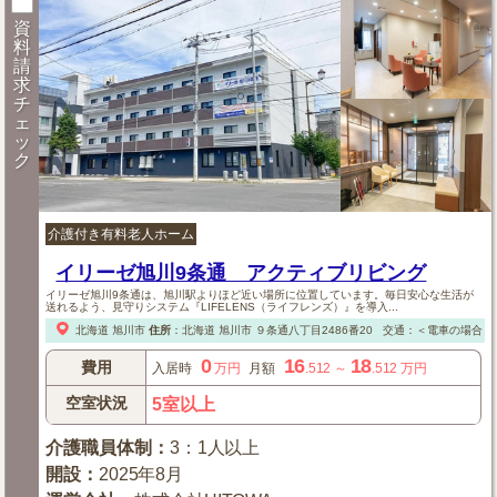
資
料
請
求
チ
ェ
ッ
ク
介護付き有料老人ホーム
イリーゼ旭川9条通 アクティブリビング
イリーゼ旭川9条通は、旭川駅よりほど近い場所に位置しています。毎日安心な生活が
送れるよう、見守りシステム『LIFELENS（ライフレンズ）』を導入...
北海道
旭川市
住所
：
北海道
旭川市
９条通八丁目2486番20
交通：＜電車の場合＞
0
16
18
費用
入居時
万円
月額
.512
～
.512
万円
空室状況
5室以上
介護職員体制
：
3：1人以上
開設
：
2025年8月