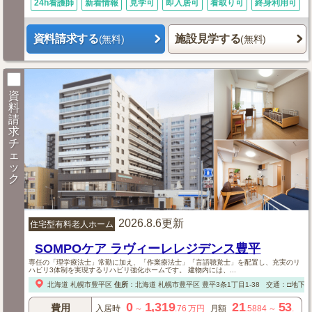
24h看護師
新着情報
見学可
即入居可
看取り可
終身利用可
資料請求する
施設見学する
(無料)
(無料)
資
料
請
求
チ
ェ
ッ
ク
2026.8.6更新
住宅型有料老人ホーム
SOMPOケア ラヴィーレレジデンス豊平
専任の「理学療法士」常勤に加え、「作業療法士」「言語聴覚士」を配置し、充実のリ
ハビリ3体制を実現するリハビリ強化ホームです。 建物内には、...
北海道
札幌市豊平区
住所
：
北海道
札幌市豊平区
豊平3条1丁目1-38
交通：□地下鉄
0
1,319
21
53
費用
入居時
～
.76
万円
月額
.5884
～
.