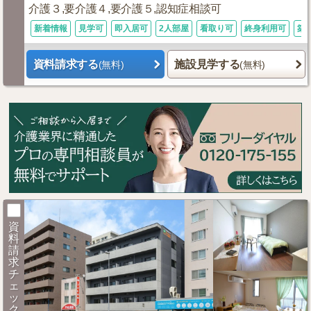
介護３,要介護４,要介護５,認知症相談可
新着情報
見学可
即入居可
2人部屋
看取り可
終身利用可
築
資料請求する
施設見学する
(無料)
(無料)
資
料
請
求
チ
ェ
ッ
ク