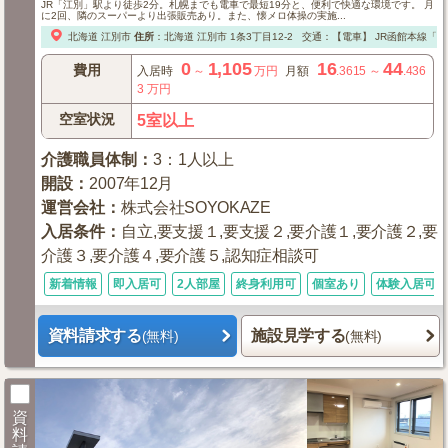
JR「江別」駅より徒歩2分。札幌までも電車で最短19分と、便利で快適な環境です。 月
に2回、隣のスーパーより出張販売あり。また、懐メロ体操の実施...
北海道
江別市
住所
：
北海道
江別市
1条3丁目12-2
交通：【電車】
JR函館本線「江
0
1,105
16
44
費用
入居時
～
万円
月額
.3615
～
.436
3
万円
空室状況
5室以上
介護職員体制
：
3：1人以上
開設
：
2007年12月
運営会社
：
株式会社SOYOKAZE
入居条件
：
自立,要支援１,要支援２,要介護１,要介護２,要
介護３,要介護４,要介護５,認知症相談可
新着情報
即入居可
2人部屋
終身利用可
個室あり
体験入居可
資料請求する
施設見学する
(無料)
(無料)
資
料