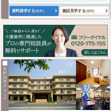
資料請求する
施設見学する
(無料)
(無料)
資
料
請
求
チ
ェ
ッ
ク